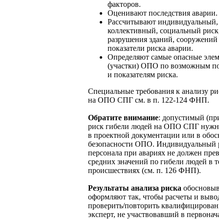
факторов.
Оценивают последствия аварии.
Рассчитывают индивидуальный,
коллективный, социальный риск,
разрушения зданий, сооружений
показатели риска аварии.
Определяют самые опасные эле
(участки) ОПО по возможным п
и показателям риска.
Специальные требования к анализу ри
на ОПО СПГ см. в п. 122-124 ФНП.
Обратите внимание
: допустимый (п
риск гибели людей на ОПО СПГ нужн
в проектной документации или в обо
безопасности ОПО. Индивидуальный 
персонала при авариях не должен пре
средних значений по гибели людей в 
происшествиях (см. п. 126 ФНП).
Результаты анализа риска
обосновыв
оформляют так, чтобы расчеты и выво
проверить/повторить квалифицирова
эксперт, не участвовавший в первона