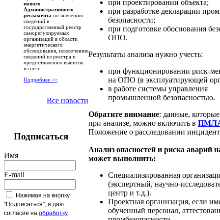
при проектировании объекта;
нового
Административного
при разработке декларации пр
регламента
по внесению
безопасности;
сведений в
государственный реестр
при подготовке обоснования без
саморегулируемых
ОПО.
организаций в области
энергетического
обследования, исключению
Результаты анализа нужно учесть:
сведений из реестра и
предоставлению выписок
из него.
при функционировании риск-ме
на ОПО (в эксплуатирующей орг
Подробнее >>
в работе системы управления
промышленной безопасностью.
Все новости
Обратите внимание
: данные, которы
при анализе, можно включить в
ПМЛ
Положение о расследовании инциден
Подписаться
Анализ опасностей и риска аварий
Имя
может выполнить:
E-mail
Специализированная организац
(экспертный, научно-исследоват
центр и т.д.).
Нажимая на кнопку
Проектная организация, если им
"Подписаться", я даю
обученный персонал, аттестова
согласие на
обработку
промбезопасности.