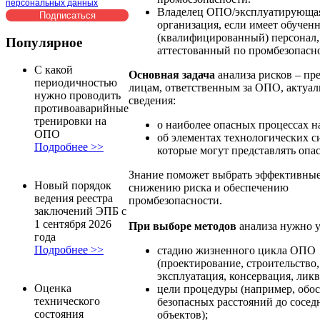
персональных данных
Владелец ОПО/эксплуатирующа
организация, если имеет обучен
(квалифицированный) персонал,
Популярное
аттестованный по промбезопасн
С какой
Основная задача
анализа рисков – пр
периодичностью
лицам, ответственным за ОПО, актуа
нужно проводить
сведения:
противоаварийные
тренировки на
о наиболее опасных процессах на
ОПО
об элементах технологических 
Подробнее >>
которые могут представлять опас
Знание поможет выбрать эффективные
Новый порядок
снижению риска и обеспечению
ведения реестра
промбезопасности.
заключений ЭПБ с
1 сентября 2026
При выборе методов
анализа нужно у
года
Подробнее >>
стадию жизненного цикла ОПО
(проектирование, строительство,
эксплуатация, консервация, ликв
Оценка
цели процедуры (например, обо
технического
безопасных расстояний до сосед
состояния
объектов);