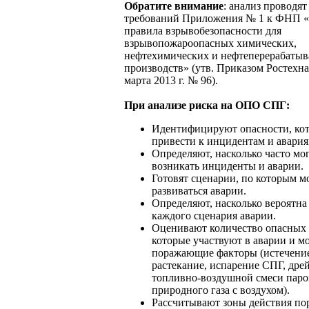
Обратите внимание
: анализ проводят
требований Приложения № 1 к ФНП 
правила взрывобезопасности для
взрывопожароопасных химических,
нефтехимических и нефтеперерабаты
производств» (утв. Приказом Ростехна
марта 2013 г. № 96).
При анализе риска на ОПО СПГ:
Идентифицируют опасности, ко
привести к инцидентам и авария
Определяют, насколько часто мо
возникать инциденты и аварии.
Готовят сценарии, по которым м
развиваться аварии.
Определяют, насколько вероятна
каждого сценария аварии.
Оценивают количество опасных 
которые участвуют в аварии и мо
поражающие факторы (истечени
растекание, испарение СПГ, дре
топливно-воздушной смеси паро
природного газа с воздухом).
Рассчитывают зоны действия п