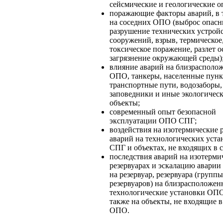
сейсмические и геологические о
поражающие факторы аварий, в 
на соседних ОПО (выброс опасн
разрушение технических устройс
сооружений, взрыв, термическое
токсическое поражение, разлет о
загрязнение окружающей среды)
влияние аварий на близрасполо
ОПО, танкеры, населенные пунк
транспортные пути, водозаборы,
заповедники и иные экологичес
объекты;
современный опыт безопасной
эксплуатации ОПО СПГ;
воздействия на изотермические 
аварий на технологических уст
СПГ и объектах, не входящих в 
последствия аварий на изотерми
резервуарах и эскалацию аварии 
на резервуар, резервуара (группы
резервуаров) на близрасположе
технологические установки ОПО
также на объекты, не входящие в
ОПО.