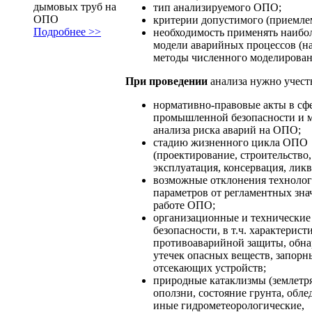
дымовых труб на
тип анализируемого ОПО;
ОПО
критерии допустимого (приемлем
Подробнее >>
необходимость применять наибо
модели аварийных процессов (н
методы численного моделирован
При проведении
анализа нужно учест
нормативно-правовые акты в сф
промышленной безопасности и 
анализа риска аварий на ОПО;
стадию жизненного цикла ОПО
(проектирование, строительство,
эксплуатация, консервация, ликв
возможные отклонения техноло
параметров от регламентных зна
работе ОПО;
организационные и технические
безопасности, в т.ч. характерист
противоаварийной защиты, обн
утечек опасных веществ, запорн
отсекающих устройств;
природные катаклизмы (землетр
оползни, состояние грунта, обле
иные гидрометеорологические,