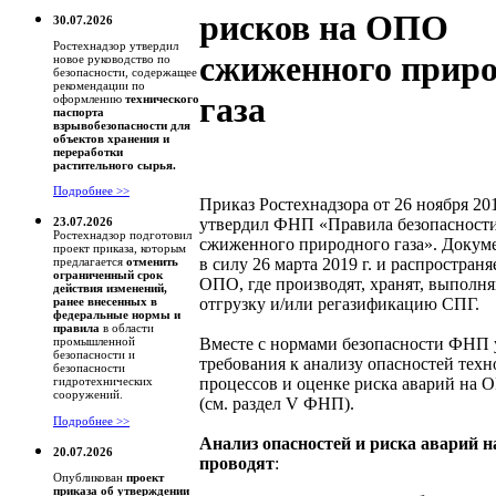
рисков на ОПО
30.07.2026
Ростехнадзор утвердил
сжиженного приро
новое руководство по
безопасности, содержащее
рекомендации по
газа
оформлению
технического
паспорта
взрывобезопасности для
объектов хранения и
переработки
растительного сырья.
Подробнее >>
Приказ Ростехнадзора от 26 ноября 201
утвердил ФНП «Правила безопасности
23.07.2026
Ростехнадзор подготовил
сжиженного природного газа». Докуме
проект приказа, которым
в силу 26 марта 2019 г. и распространя
предлагается
отменить
ограниченный срок
ОПО, где производят, хранят, выполн
действия изменений,
отгрузку и/или регазификацию СПГ.
ранее внесенных в
федеральные нормы и
правила
в области
Вместе с нормами безопасности ФНП 
промышленной
безопасности и
требования к анализу опасностей тех
безопасности
процессов и оценке риска аварий на
гидротехнических
сооружений.
(см. раздел V ФНП).
Подробнее >>
Анализ опасностей и риска аварий
20.07.2026
проводят
:
Опубликован
проект
приказа об утверждении