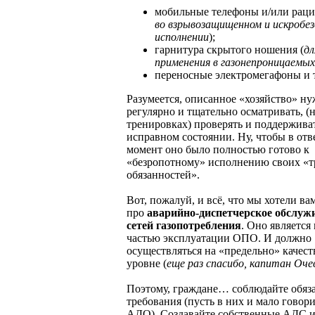
мобильные телефоны и/или раци
во взрывозащищенном и искробе
исполнении
);
гарнитура скрытого ношения (
дл
применения в газонепроницаемы
переносные электромегафоны и т
Разумеется, описанное «хозяйство» н
регулярно и тщательно осматривать, (н
тренировках) проверять и поддержива
исправном состоянии. Ну, чтобы в от
момент оно было полностью готово к
«безропотному» исполнению своих «
обязанностей».
Вот, пожалуй, и всё, что мы хотели ва
про
аварийно-диспетчерское обслуж
сетей газопотребления
. Оно является
частью эксплуатации ОПО. И должно
осуществляться на «предельно» качес
уровне (
еще раз
спасибо, капитан Оче
Поэтому, граждане… соблюдайте обяз
требования (пусть в них и мало говор
АДО). Создавайте собственные АДС 