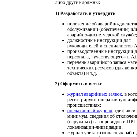
либо другие должны:
1) Разработать и утвердить
:
положение об аварийно-диспетч
обслуживании (обеспечении) и/и
аварийно-диспетчерской службе;
должностные инструкции для
руководителей и специалистов 
производственные инструкции д
персонала, «участвующего» в А
перечень аварийного запаса мат
технических ресурсов (для конк
объекта) и т.д.
2) Оформить и вести
:
журнал аварийных заявок
, в кот
регистрируют оперативную инф
происшествиях;
оперативный журнал
, где фикси
минимум, сведения об отключен
(наружных) газопроводов и ПРГ 
локализации-ликвидации;
журнал учета газоопасных работ,