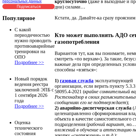
круглосуточно
(даже в выходные и п
персональных данных
дни) силами…
Популярное
Кстати, да. Давайте-ка сразу проясни
С какой
Кто может выполнять АДО се
периодичностью
нужно проводить
газопотребления
противоаварийные
тренировки на
Вариантов тут, как вы понимаете, нем
ОПО
смотреть «по верхам»). За такие, безус
Подробнее >>
важные дела при определенных услов
способны «взяться»:
Новый порядок
1)
газовая служба
эксплуатирующей
ведения реестра
организации, если верить пункту 5.3.
заключений ЭПБ с
58095.4-2021 (
крайне сомнительный ва
1 сентября 2026
Ростехнадзор в своих разъяснительны
года
сообщениях его не подтверждает
);
Подробнее >>
2) аварийно-диспетчерская служба
(
целенаправленно сформированная вла
объекта в качестве самостоятельного 
Оценка
подразделения (
рабочий вариант, но
технического
вложений в обучение и аттестацию п
состояния
закупку «снаряжения» и т.д.
);