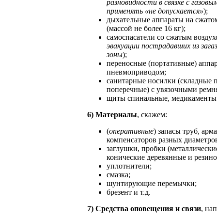
разновидности в связке с газовы
применять «не допускается»
);
дыхательные аппараты на сжато
(массой не более 16 кг);
самоспасатели со сжатым воздух
эвакуации пострадавших из зага
зоны
);
переносные (портативные) аппа
пневмоприводом;
санитарные носилки (складные 
поперечные) с увязочными ремн
щиты спинальные, медикаменты и
6)
Материалы
, скажем:
(
оперативные
) запасы труб, арм
компенсаторов разных диаметро
заглушки, пробки (металлические
конические деревянные и резино
уплотнители;
смазка;
шунтирующие перемычки;
брезент и т.д.
7) Средства оповещения и связи
, на