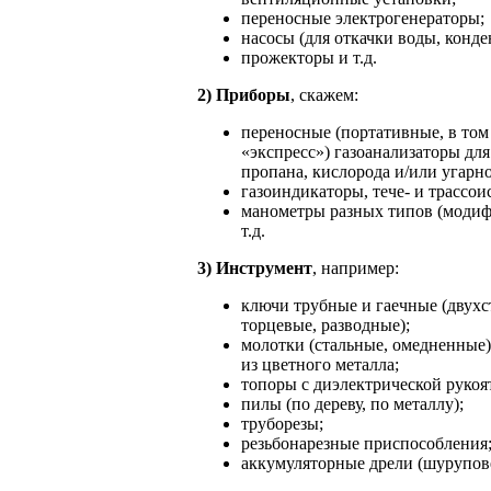
переносные электрогенераторы;
насосы (для откачки воды, конде
прожекторы и т.д.
2) Приборы
, скажем:
переносные (портативные, в том
«экспресс») газоанализаторы для
пропана, кислорода и/или угарно
газоиндикаторы, тече- и трассои
манометры разных типов (модиф
т.д.
3) Инструмент
, например:
ключи трубные и гаечные (двухс
торцевые, разводные);
молотки (стальные, омедненные)
из цветного металла;
топоры с диэлектрической рукоя
пилы (по дереву, по металлу);
труборезы;
резьбонарезные приспособления
аккумуляторные дрели (шурупове