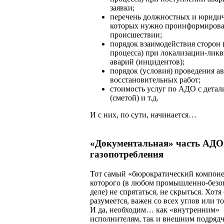
заявки;
перечень должностных и юридич
которых нужно проинформирова
происшествии;
порядок взаимодействия сторон 
процесса) при локализации-лик
аварий (инцидентов);
порядок (условия) проведения а
восстановительных работ;
стоимость услуг по АДО с детал
(сметой) и т.д.
И с них, по сути, начинается…
«Документальная» часть АДО
газопотребления
Тот самый «бюрократический компоне
которого (в любом промышленно-безо
деле) не спрятаться, не скрыться. Хотя 
разумеется, важен со всех углов или то
И да, необходим… как «внутренним»
исполнителям, так и внешним подрядч