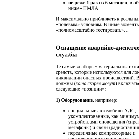
не реже 1 раза в 6 месяцев
, в о
ниже» ПМЛА.
И максимально приближать к реальн
«полевым» условиям. В иные момент
«полномасштабно тестировать»…
Оснащение аварийно-диспетч
службы
Те самые «наборы» материально-техн
средств, которые используются для ло
ликвидации опасных происшествий. 
должны (
хотя скорее могут
) включать
следующие «позиции»:
1)
Оборудование
, например:
специальные автомобили АДС,
укомплектованные, как минимум
устройствами оповещения (сире
мегафоны) и связи (радиостанци
передвижные компрессорные и
вентиляционные установки;