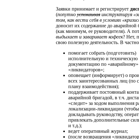
Заявки принимает и регистрирует
дис
(
попутно
успокаивая
инструктируя «з
том, как вести себя в условиях «кризис
доносит их содержание до аварийной
(как минимум, ее руководителя). А п
выдыхает и заваривает кофеек
? Нет, 
свою полезную деятельность. В частно
помогает собрать (подготовить)
исполнительную и техническую
документацию по «аварийному» 
«ликвидаторов»;
оповещает (информирует) о про
всех заинтересованных лиц (по 
плану взаимодействия);
поддерживает постоянный конта
аварийной бригадой, в т.ч. дис
«следит» за ходом выполнения р
локализации-ликвидации (чтобы
докладывать руководству, опера
привлекать дополнительные сил
и т.д.);
ведет оперативный журнал;
(после возвращения «ликвидатор