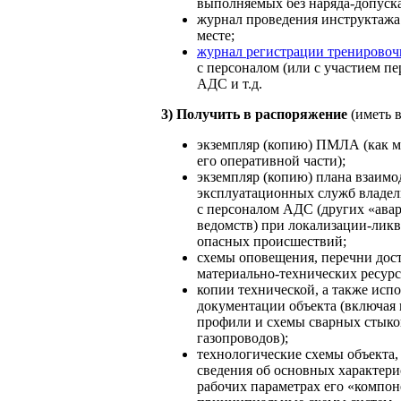
выполняемых без наряда-допуска
журнал проведения инструктажа
месте;
журнал регистрации тренировоч
с персоналом (или с участием пе
АДС и т.д.
3)
Получить в распоряжение
(иметь в
экземпляр (копию) ПМЛА (как 
его оперативной части);
экземпляр (копию) плана взаимо
эксплуатационных служб владел
с персоналом АДС (других «ава
ведомств) при локализации-лик
опасных происшествий;
схемы оповещения, перечни дос
материально-технических ресурс
копии технической, а также исп
документации объекта (включая
профили и схемы сварных стык
газопроводов);
технологические схемы объекта,
сведения об основных характери
рабочих параметрах его «компон