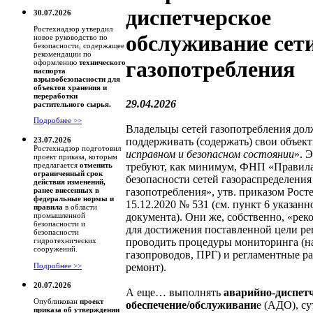
диспетчерское
30.07.2026
Ростехнадзор утвердил
обслуживание сет
новое руководство по
безопасности, содержащее
рекомендации по
газопотребления
оформлению
технического
паспорта
взрывобезопасности для
объектов хранения и
переработки
29.04.2026
растительного сырья.
Подробнее >>
Владельцы сетей газопотребления до
поддерживать (содержать) свои объект
23.07.2026
Ростехнадзор подготовил
исправном и безопасном состоянии
». 
проект приказа, которым
требуют, как минимум, ФНП «Правил
предлагается
отменить
ограниченный срок
безопасности сетей газораспределения
действия изменений,
газопотребления», утв. приказом Рост
ранее внесенных в
федеральные нормы и
15.12.2020 № 531 (см. пункт 6 указанн
правила
в области
документа). Они же, собственно, «ре
промышленной
безопасности и
для достижения поставленной цели ре
безопасности
проводить процедуры мониторинга (
гидротехнических
сооружений.
газопроводов, ПРГ) и регламентные р
ремонт).
Подробнее >>
20.07.2026
А еще… выполнять
аварийно-диспет
Опубликован
проект
обеспечение/обслуживани
е (АДО), су
приказа об утверждении