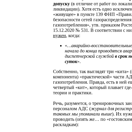
допуску
(в отличие от работ по локал
ликвидации). Хотя есть одно исключен
«живущее» в пункте 139 ФНП «Прави
безопасности сетей газораспределения
газопотребления», утв. приказом Рост
15.12.2020 № 531. В соответствии с н
нужен
, когда:
«
…аварийно-восстановительны
начала до конца проводятся ава
диспетчерской службой
в срок н
суток
».
Собственно, так выглядят три «кита» 
компонента) «практической» части А
газопотребления. Правда, есть в ней е
четвертый «кит», который плавает где
теории и практики.
Речь, разумеется, о тренировочных зан
персоналом АДС (
журнал для регистр
таковых мы упоминали выше
). Их нуж
проводить (опять же… по «гостовски
раскладкам):