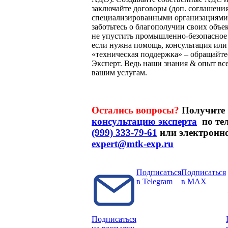
заключайте договоры (доп. соглашения
специализированными организациями
заботьтесь о благополучии своих объе
не упустить промышленно-безопасное 
если нужна помощь, консультация или
«техническая поддержка» – обращайт
Эксперт. Ведь наши знания & опыт все
вашим услугам.
Остались вопросы?
Получите
консультацию эксперта
по те
(999) 333-79-61
или электронно
expert@mtk-exp.ru
Подписаться
Подписаться
в Telegram
в MAX
Подписаться