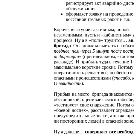
регистрирует акт аварийно-дисп
обслуживания;
оформляет заявку на проведение
восстановительных работ и т.д.
Короче, выступает активным, порой
незаменимым, пусть и «кабинетным» 
процесса. Ну а в «поле» трудится…
ав
бригада
. Она должна выехать на объек
позднее, чем через 5 минут после пост
информации
» (при идеальном, «гостов
раскладе). И прибыть туда в течение 1 ч
максимально короткие сроки). Потому
оперативность решает всё, особенно в 
опасными происшествиями (
спасибо,
Очевидность
).
Прибыв на место, бригада знакомится 
обстановкой, оценивает «масштабы бе
«тестирует» свое снаряжение. Потом о
«боевой доспех», расставляет огражде
предупредительные знаки, а также про
ли посторонних людей в опасной зоне
Ну а дальше…
совершает все необхо