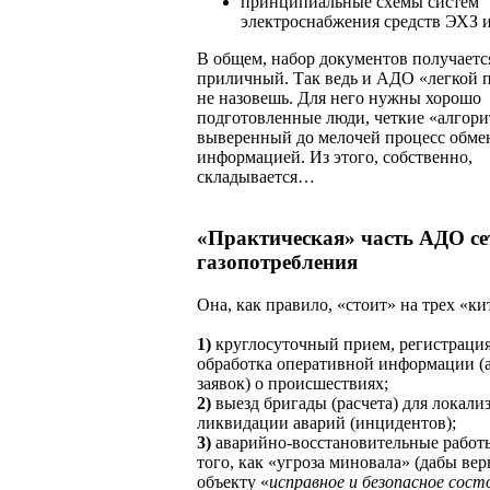
принципиальные схемы систем
электроснабжения средств ЭХЗ и 
В общем, набор документов получаетс
приличный. Так ведь и АДО «легкой 
не назовешь. Для него нужны хорошо
подготовленные люди, четкие «алгор
выверенный до мелочей процесс обме
информацией. Из этого, собственно,
складывается…
«Практическая» часть АДО се
газопотребления
Она, как правило, «стоит» на трех «ки
1)
круглосуточный прием, регистрация
обработка оперативной информации 
заявок) о происшествиях;
2)
выезд бригады (расчета) для локали
ликвидации аварий (инцидентов);
3)
аварийно-восстановительные работ
того, как «угроза миновала» (дабы вер
объекту «
исправное и
безопасное сост