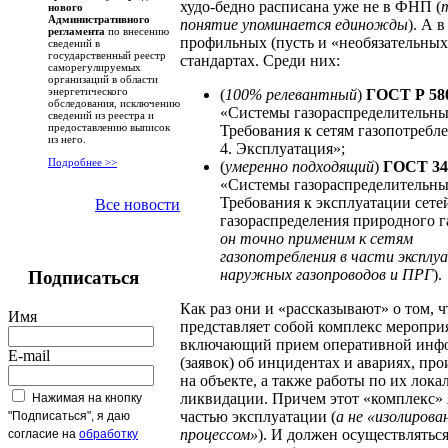
худо-бедно расписана уже не в ФНП (
нового
Административного
понятие упоминается единожды
). А в
регламента
по внесению
профильных (пусть и «необязательных
сведений в
государственный реестр
стандартах. Среди них:
саморегулируемых
организаций в области
энергетического
(
100% релевантный
)
ГОСТ Р 580
обследования, исключению
«Системы газораспределительны
сведений из реестра и
предоставлению выписок
Требования к сетям газопотребле
из него.
4. Эксплуатация»;
Подробнее >>
(
умеренно подходящий
)
ГОСТ 34
«Системы газораспределительны
Требования к эксплуатации сете
Все новости
газораспределения природного га
он точно
применим к сетям
газопотребления в части эксплу
наружных газопроводов и ПРГ
).
Подписаться
Как раз они и «рассказывают» о том, 
Имя
представляет собой комплекс меропри
включающий прием оперативной инф
E-mail
(заявок) об инцидентах и авариях, п
на объекте, а также работы по их лока
ликвидации. Причем этот «комплекс» 
Нажимая на кнопку
частью эксплуатации (
а не «изолиров
"Подписаться", я даю
процессом»
). И должен осуществлятьс
согласие на
обработку