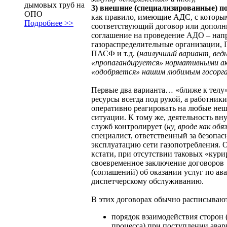
дымовых труб на
3) внешние (специализированные) п
ОПО
как правило, имеющие АДС, с которы
Подробнее >>
соответствующий договор или дополн
соглашение на проведение АДО – нап
газораспределительные организации,
ПАСФ и т.д. (
наилучший вариант, ведь
«пропагандируется» нормативными а
«одобряется» нашим любимым госорг
Первые два варианта… «ближе к телу
ресурсы всегда под рукой, а работник
оперативно реагировать на любые не
ситуации. К тому же, деятельность вн
служб контролирует (
ну, вроде как обя
специалист, ответственный за безопа
эксплуатацию сети газопотребления. 
кстати, при отсутствии таковых «кури
своевременное заключение договоров
(соглашений) об оказании услуг по ав
диспетчерскому обслуживанию.
В этих договорах обычно расписываю
порядок взаимодействия сторон 
процесса) при поступлении ава