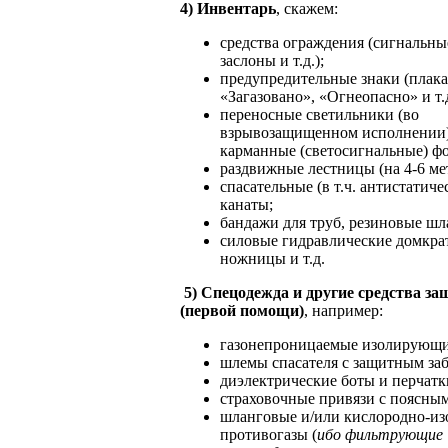
4) Инвентарь
, скажем:
средства ограждения (сигнальны
заслоны и т.д.);
предупредительные знаки (плак
«Загазовано», «Огнеопасно» и т.д
переносные светильники (во
взрывозащищенном исполнении),
карманные (светосигнальные) ф
раздвижные лестницы (на 4-6 ме
спасательные (в т.ч. антистатиче
канаты;
бандажи для труб, резиновые шл
силовые гидравлические домкра
ножницы и т.д.
5) Спецодежда и другие средства з
(первой помощи)
, например:
газонепроницаемые изолирующи
шлемы спасателя с защитным за
диэлектрические боты и перчатк
страховочные привязи с поясны
шланговые и/или кислородно-и
противогазы (
ибо фильтрующие