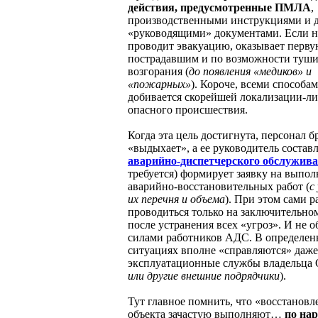
действия, предусмотренные ПМЛА
,
производственными инструкциями и 
«руководящими» документами. Если 
проводит эвакуацию, оказывает перв
пострадавшим и по возможности туш
возгорания (
до появления «медиков» и
«пожарных»
). Короче, всеми способа
добивается скорейшей локализации-л
опасного происшествия.
Когда эта цель достигнута, персонал 
«выдыхает», а ее руководитель состав
аварийно-диспетчерского обслужив
требуется) формирует заявку на выпо
аварийно-восстановительных работ (
с
их перечня и объема
). При этом сами 
проводиться только на заключительном
после устранения всех «угроз». И не о
силами работников АДС. В определе
ситуациях вполне «справляются» даже
эксплуатационные службы владельца
или другие внешние подрядчики
).
Тут главное помнить, что «восстановл
объекта зачастую выполняют…
по нар