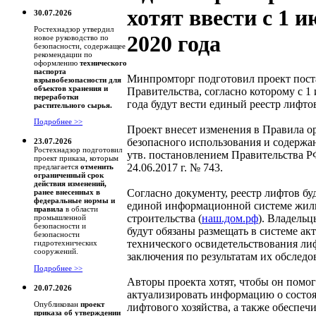
хотят ввести с 1 
30.07.2026
Ростехнадзор утвердил
2020 года
новое руководство по
безопасности, содержащее
рекомендации по
оформлению
технического
паспорта
Минпромторг подготовил проект пос
взрывобезопасности для
объектов хранения и
Правительства, согласно которому с 1
переработки
года будут вести единый реестр лифто
растительного сырья.
Подробнее >>
Проект внесет изменения в Правила о
безопасного использования и содержа
23.07.2026
Ростехнадзор подготовил
утв. постановлением Правительства Р
проект приказа, которым
24.06.2017 г. № 743.
предлагается
отменить
ограниченный срок
действия изменений,
Согласно документу, реестр лифтов буд
ранее внесенных в
федеральные нормы и
единой информационной системе жи
правила
в области
строительства (
наш.дом.рф
). Владельц
промышленной
безопасности и
будут обязаны размещать в системе ак
безопасности
технического освидетельствования ли
гидротехнических
сооружений.
заключения по результатам их обследо
Подробнее >>
Авторы проекта хотят, чтобы он помог
20.07.2026
актуализировать информацию о состо
Опубликован
проект
лифтового хозяйства, а также обеспечи
приказа об утверждении