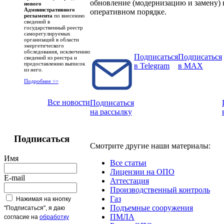
обновление (модернизацию и замену) 
нового
Административного
оперативном порядке.
регламента
по внесению
сведений в
государственный реестр
саморегулируемых
организаций в области
энергетического
обследования, исключению
Подписаться
Подписаться
сведений из реестра и
предоставлению выписок
в Telegram
в MAX
из него.
Подробнее >>
Все новости
Подписаться
на рассылку
Подписаться
Смотрите другие наши материалы:
Имя
Все статьи
Лицензии на ОПО
E-mail
Аттестация
Производственный контроль
Газ
Нажимая на кнопку
Подъемные сооружения
"Подписаться", я даю
ПМЛА
согласие на
обработку