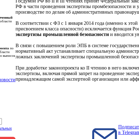
Госдумой РФ во II и III чтениях принят Федеральный за
РФ в части проведения экспертизы промбезопасности и 
производстве по делам об административных правонаруш
иченный
области
В соответствии с ФЗ с 1 января 2014 года (именно к это
присвоением класса опасности) исключается функция Р
экспертизы промышленной безопасности
и вводится у
В связи с повышением роли ЭПБ в системе государстве
амента
по
нормативный акт устанавливает специальную администра
бласти
ию выписок
ложных заключений экспертизы промышленной безопасн
При доработке законопроекта ко II чтению в него вклю
экспертизы, включая прямой запрет на проведение эксп
принадлежащим самой экспертной организации или афф
новости
Подписат
альных
в Telegra