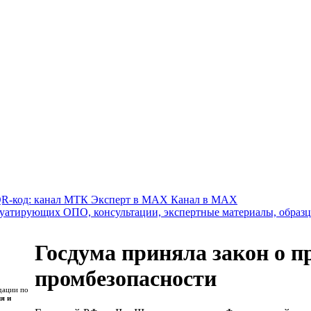
Канал в MAX
Госдума приняла закон о п
промбезопасности
дации по
я и