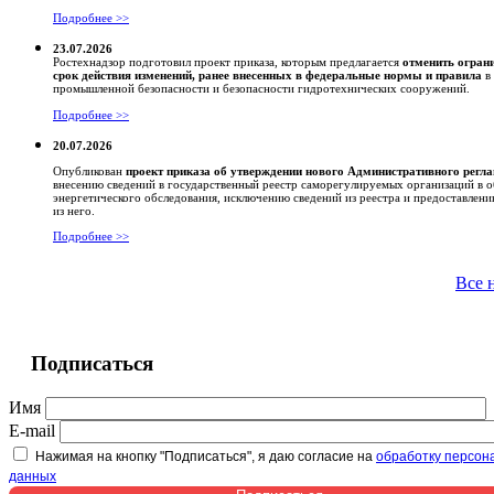
Подробнее >>
23.07.2026
Ростехнадзор подготовил проект приказа, которым предлагается
отменить огран
срок действия изменений, ранее внесенных в федеральные нормы и правила
в 
промышленной безопасности и безопасности гидротехнических сооружений.
Подробнее >>
20.07.2026
Опубликован
проект приказа об утверждении нового Административного регл
внесению сведений в государственный реестр саморегулируемых организаций в о
энергетического обследования, исключению сведений из реестра и предоставлен
из него.
Подробнее >>
Все 
Подписаться
Имя
E-mail
Нажимая на кнопку "Подписаться", я даю согласие на
обработку персон
данных