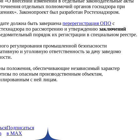
кон «О внесении изменений в отдельные законодательные акты
уточнения отдельных полномочий органов госнадзора при
ениях». Законопроект был разработан Ростехнадзором.
й дате должна быть завершена
перерегистрация ОПО
с
остехнадзора по рассмотрению и утверждению
заключений
ведомительный порядок их регистрации в специальном реестре.
нного регулирования промышленной безопасности
тивную и уголовную ответственность за дачу заведомо
ости.
чены положения, обеспечивающие независимый характер
ертизы по опасным производственным объектам,
илированным с ней лицам.
ься
Подписаться
m
в MAX