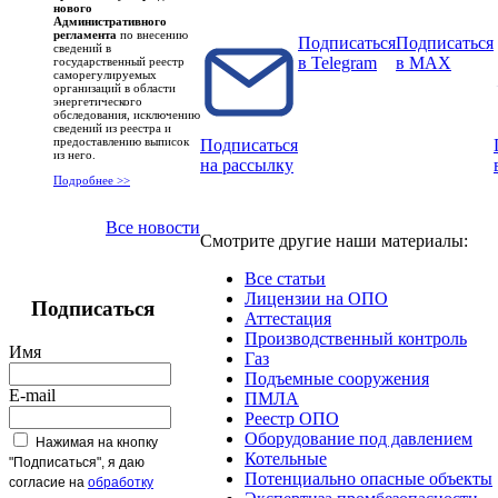
нового
Административного
регламента
по внесению
Подписаться
Подписаться
сведений в
в Telegram
в MAX
государственный реестр
саморегулируемых
организаций в области
энергетического
обследования, исключению
сведений из реестра и
предоставлению выписок
Подписаться
из него.
на рассылку
Подробнее >>
Все новости
Смотрите другие наши материалы:
Все статьи
Лицензии на ОПО
Подписаться
Аттестация
Производственный контроль
Имя
Газ
Подъемные сооружения
E-mail
ПМЛА
Реестр ОПО
Оборудование под давлением
Нажимая на кнопку
Котельные
"Подписаться", я даю
Потенциально опасные объекты
согласие на
обработку