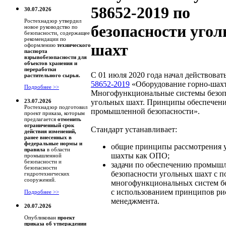
58652-2019 по
30.07.2026
Ростехнадзор утвердил
безопасности уго
новое руководство по
безопасности, содержащее
рекомендации по
шахт
оформлению
технического
паспорта
взрывобезопасности для
объектов хранения и
переработки
С 01 июля 2020 года начал действоват
растительного сырья.
58652-2019
«Оборудование горно-шахт
Подробнее >>
Многофункциональные системы безоп
угольных шахт. Принципы обеспечен
23.07.2026
Ростехнадзор подготовил
промышленной безопасности».
проект приказа, которым
предлагается
отменить
ограниченный срок
Стандарт устанавливает:
действия изменений,
ранее внесенных в
федеральные нормы и
общие принципы рассмотрения 
правила
в области
шахты как ОПО;
промышленной
безопасности и
задачи по обеспечению промыш
безопасности
безопасности угольных шахт с 
гидротехнических
сооружений.
многофункциональных систем б
с использованием принципов ри
Подробнее >>
менеджмента.
20.07.2026
Опубликован
проект
приказа об утверждении