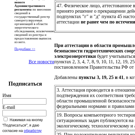
нового
47. Физическое лицо, аттестованное 
Административного
регламента
по внесению
принято решение о прекращении дейс
сведений в
подпунктах "г" и "д" пункта 45 наст
государственный реестр
саморегулируемых
аттестации
не ранее чем по истечен
организаций в области
энергетического
обследования, исключению
сведений из реестра и
предоставлению выписок
из него.
При аттестации в области промышле
Подробнее >>
безопасности гидротехнических соор
электроэнергетики
будет учитыватьс
пунктах 2, 3, 4, 7, 8, 9, 10, 11, 12, 19
Все новости
постановлением Правительства РФ от 
Добавлены
пункты 3, 19, 25 и 41
, в 
Подписаться
3. Аттестация проводится в отношени
Имя
подтверждения их соответствия треб
области промышленной безопасности 
федеральными нормами и правилами 
E-mail
19. Вопросы компьютерного тестиро
Нажимая на кнопку
ситуационных задач публикуются на
"Подписаться", я даю
экологическому, технологическому и 
согласие на
обработку
25. При положительном результате к