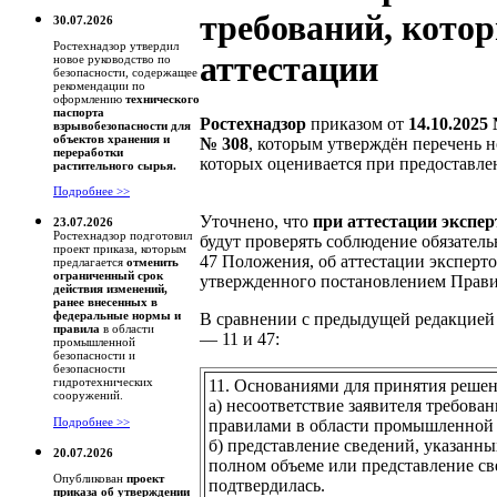
требований, кото
30.07.2026
Ростехнадзор утвердил
аттестации
новое руководство по
безопасности, содержащее
рекомендации по
оформлению
технического
паспорта
Ростехнадзор
приказом от
14.10.2025
взрывобезопасности для
объектов хранения и
№ 308
, которым утверждён перечень 
переработки
которых оценивается при предоставле
растительного сырья.
Подробнее >>
Уточнено, что
при аттестации экспе
23.07.2026
Ростехнадзор подготовил
будут проверять соблюдение обязательны
проект приказа, которым
47 Положения, об аттестации эксперт
предлагается
отменить
ограниченный срок
утвержденного постановлением Правит
действия изменений,
ранее внесенных в
федеральные нормы и
В сравнении с предыдущей редакцие
правила
в области
— 11 и 47:
промышленной
безопасности и
безопасности
гидротехнических
11. Основаниями для принятия решени
сооружений.
а) несоответствие заявителя требов
Подробнее >>
правилами в области промышленной 
б) представление сведений, указанны
20.07.2026
полном объеме или представление св
Опубликован
проект
подтвердилась.
приказа об утверждении