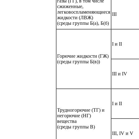
газы (ГГ), в том числе
сжиженные,
легковоспламеняющиеся
III
жидкости (ЛВЖ)
(среды группы Б(а), Б(б)
I и II
Горючие жидкости (ГЖ)
(среды группы Б(в))
III и IV
I и II
Трудногорючие (ТГ) и
негорючие (НГ)
вещества
(среды группы В)
III, IV и V