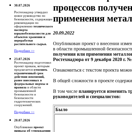
процессов получе
30.07.2026
Ростехнадзор утвердил
применения мета
новое руководство по
безопасности, содержащее
рекомендации по
оформлению
технического
паспорта
20.09.2022
взрывобезопасности для
объектов хранения и
переработки
Опубликован проект о внесении изме
растительного сырья.
в области промышленной безопаснос
Подробнее >>
получения или применения металло
Ростехнадзора от 9 декабря 2020 г. №
23.07.2026
Ростехнадзор подготовил
проект приказа, которым
Ознакомиться с текстом проекта мож
предлагается
отменить
ограниченный срок
действия изменений,
В общей сложности в проекте содержи
ранее внесенных в
федеральные нормы и
правила
в области
В том числе
планируется изменить т
промышленной
безопасности и
руководителей и специалистов:
безопасности
гидротехнических
сооружений.
Было
Подробнее >>
20.07.2026
Опубликован
проект
приказа об утверждении