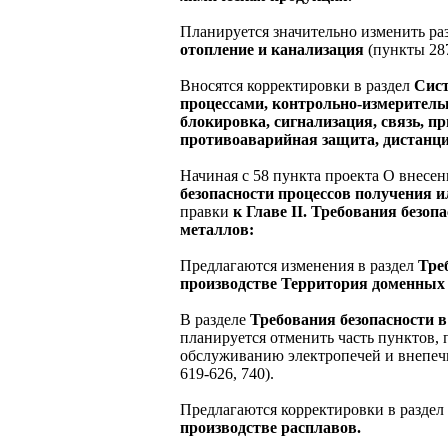
Планируется значительно изменить ра
отопление и канализация
(пункты 287
Вносятся корректировки в раздел
Сист
процессами, контрольно-измеритель
блокировка, сигнализация, связь, п
противоаварийная защита, дистанц
Начиная с 58 пункта проекта О внесе
безопасности процессов получения 
правки
к Главе II. Требования безо
металлов:
Предлагаются изменения в раздел
Тре
производстве Территория доменных
В разделе
Требования безопасности 
планируется отменить часть пунктов,
обслуживанию электропечей и внепеч
619-626, 740).
Предлагаются корректировки в раздел
производстве расплавов.