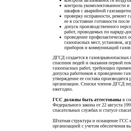
контроль загазованности воздуха
контроль укомплектованности и 
шкафов с аварийной газозащитн
проверку исправности, ремонт 
ее в состояние готовности после
допуск производственного персо
работ, проводимых по наряду-до
проведение профилактических о
газоопасных мест, установок, а
приборов и коммуникаций газов
ДГСД создается в газовзрывоопасных 
спасения людей и оказания первой п
газоопасных работ, требующих приме
допуска работников к проведению газ
утверждение ее состава производятся
организации. Списки членов ДГСД пе
ежегодно.
ГСС должны быть аттестованы
в со
Федерального закона от 22 августа 19
спасательных службах и статусе спаса
Штатная структура и оснащение ГСС
организацией с учетом обеспечения в