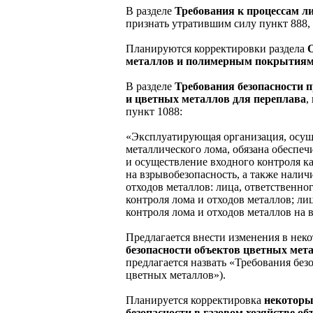
В разделе
Требования к процессам л
признать утратившим силу пункт 888
Планируются корректировки раздела
металлов и полимерным покрытиям
В разделе
Требования безопасности п
и цветных металлов для переплава
,
пункт 1088:
«Эксплуатирующая организация, осущ
металлического лома, обязана обеспе
и осуществление входного контроля к
на взрывобезопасность, а также налич
отходов металлов: лица, ответственно
контроля лома и отходов металлов; ли
контроля лома и отходов металлов на 
Предлагается внести изменения в не
безопасности объектов цветных мет
предлагается назвать «Требования без
цветных металлов»).
Планируется корректировка
некоторы
безопасности в газовом хозяйстве о