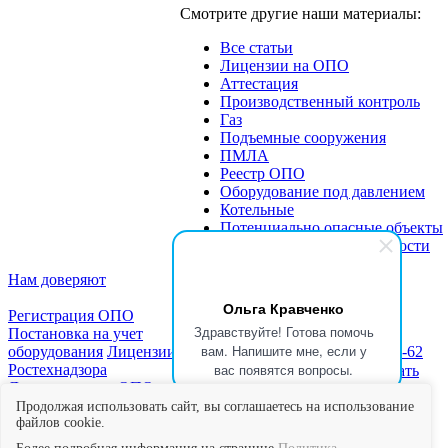
Смотрите другие наши материалы:
Все статьи
Лицензии на ОПО
Аттестация
Производственный контроль
Газ
Подъемные сооружения
ПМЛА
Реестр ОПО
Оборудование под давлением
Котельные
Потенциально опасные объекты
Экспертиза промбезопасности
Нам доверяют
Ольга Кравченко
Регистрация ОПО
Здравствуйте! Готова помочь
Постановка на учет
вам. Напишите мне, если у
оборудования
Лицензии
Новости
Статьи
+7 (999) 333-79-62
вас появятся вопросы.
Ростехнадзора
Блог
Скачать
★★★★★
Читать
Документы для ОПО
образцы
отзывы в Яндекс
Отчет о
документов
Мы
Картах
Продолжая использовать сайт, вы соглашаетесь на использование
производственном
файлов cookie.
в СМИ
контроле
Экспертиза
Контакты