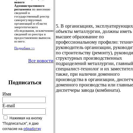
нового
Административного
регламента
по внесению
сведений в
государственный реестр
саморегулируемых
организаций в области
5. В организациях, эксплуатирующих
энергетического
объекты металлургии, должны иметь
обследования, исключению
сведений из реестра и
высшее образование по
предоставлению выписок
профессиональному профилю: техни
из него.
руководитель организации, руководи
Подробнее >>
по строительству (ремонту), руковод
структурных производственных
Все новости
подразделений металлургии, главны
специалист-технолог и их заместител
также, при наличии доменного
производства в организации, диспет
Подписаться
доменного производства или главны
диспетчеры завода (комбината).
Имя
E-mail
Нажимая на кнопку
"Подписаться", я даю
согласие на
обработку