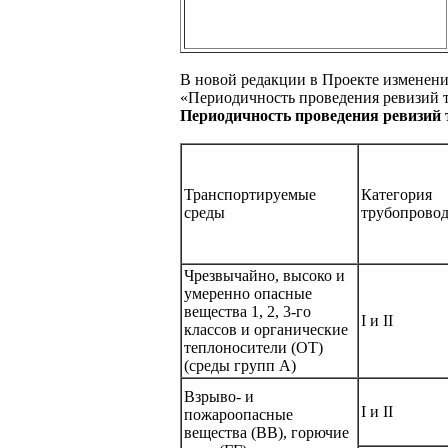
В новой редакции в Проекте изменен
«Периодичность проведения ревизий 
Периодичность проведения ревизий 
Транспортируемые
Категория
среды
трубопрово
Чрезвычайно, высоко и
умеренно опасные
вещества 1, 2, 3-го
I и II
классов и органические
теплоносители (ОТ)
(среды групп А)
Взрыво- и
I и II
пожароопасные
вещества (ВВ), горючие