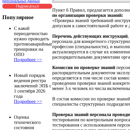
персональных данных
Пункт 6 Правил, предлагается допол
по организации проверки знаний:
Популярное
«Проверка знаний требований инструк
допуском к самостоятельной работе и 
С какой
периодичностью
Перечень действующих инструкций
,
нужно проводить
персонала для конкретного структурно
противоаварийные
профессии (специальности), и выполн
тренировки на
актуализируется в случае их изменени
ОПО
распорядительными документами орга
Подробнее >>
Комиссия по проверке знаний
персон
распорядительным документом эксплу
Новый порядок
определяется в том числе состав комис
ведения реестра
проведении проверки знаний конкретн
заключений ЭПБ с
менее 3-х человек из числа включенны
1 сентября 2026
года
В состав комиссии по проверке знани
Подробнее >>
специалисты структурных подразделе
Проверка знаний персонала проводи
Оценка
тестирования по контрольным вопроса
технического
тестирования с использованием персо
состояния