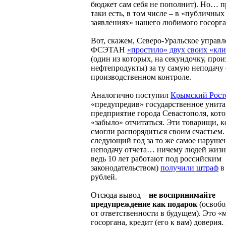
бюджет сам себя не пополнит). Но… п
таки есть, в том числе – в «публичных
заявлениях» нашего любимого госорга
Вот, скажем, Северо-Уральское управ
ФСЭТАН
«простило» двух своих «кл
(один из которых, на секундочку, про
нефтепродукты) за ту самую неподачу 
производственном контроле.
Аналогично поступил
Крымский Рост
«предупредив» государственное унит
предприятие города Севастополя, кото
«забыло» отчитаться. Эти товарищи, к
смогли распорядиться своим счастьем.
следующий год за то же самое нарушени
неподачу отчета… ничему людей жизнь
ведь 10 лет работают под российским
законодательством)
получили штраф
в
рублей.
Отсюда вывод –
не воспринимайте
предупреждение как подарок
(освоб
от ответственности в будущем). Это «
госоргана, кредит (его к вам) доверия.