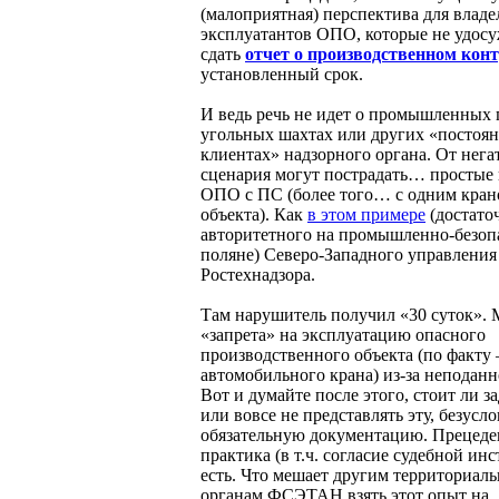
(малоприятная) перспектива для владе
эксплуатантов ОПО, которые не удос
сдать
отчет о производственном кон
установленный срок.
И ведь речь не идет о промышленных 
угольных шахтах или других «постоя
клиентах» надзорного органа. От нега
сценария могут пострадать… простые
ОПО с ПС (более того… с одним крано
объекта). Как
в этом примере
(достато
авторитетного на промышленно-безоп
поляне) Северо-Западного управления
Ростехнадзора.
Там нарушитель получил «30 суток». 
«запрета» на эксплуатацию опасного
производственного объекта (по факту 
автомобильного крана) из-за неподанн
Вот и думайте после этого, стоит ли з
или вовсе не представлять эту, безусло
обязательную документацию. Прецеден
практика (в т.ч. согласие судебной ин
есть. Что мешает другим территориал
органам ФСЭТАН взять этот опыт на