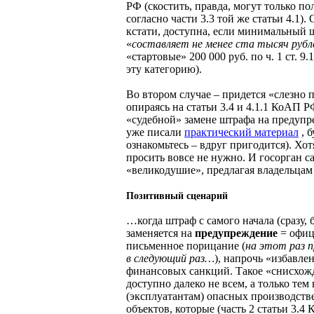
РФ (скостить, правда, могут только п
согласно части 3.3 той же статьи 4.1).
кстати, доступна, если минимальный 
«
составляет не менее ста тысяч рубл
«стартовые» 200 000 руб. по ч. 1 ст. 9
эту категорию).
Во втором случае – придется «слезно 
опираясь на статьи 3.4 и 4.1.1 КоАП Р
«судебной» замене штрафа на предуп
уже писали
практический материал
, б
ознакомьтесь – вдруг пригодится). Хо
просить вовсе не нужно. И госорган с
«великодушие», предлагая владельц
Позитивный сценарий
…когда штраф с самого начала (сразу, б
заменяется на
предупреждение
= офиц
письменное порицание (
на этот раз 
в следующий раз…
), напрочь «избавле
финансовых санкций. Такое «снисхож
доступно далеко не всем, а только тем
(эксплуатантам) опасных производст
объектов, которые (часть 2 статьи 3.4