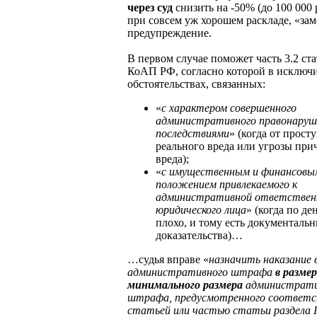
через суд
снизить на -50% (до 100 000 
при совсем уж хорошем раскладе, «зам
предупреждение.
В первом случае поможет часть 3.2 ста
КоАП РФ, согласно которой в исключ
обстоятельствах, связанных:
«
с характером совершенного
административного правонаруше
последствиями
» (когда от прост
реального вреда или угрозы при
вреда);
«
с имущественным и финансовы
положением привлекаемого к
административной ответствен
юридического лица
» (когда по де
плохо, и тому есть документаль
доказательства)…
…судья вправе «
назначить наказание 
административного штрафа
в разме
минимального размера
администрати
штрафа, предусмотренного соответ
статьей или частью статьи раздела I