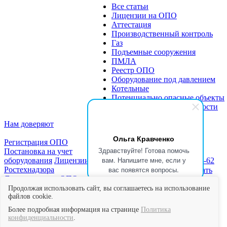
Все статьи
Лицензии на ОПО
Аттестация
Производственный контроль
Газ
Подъемные сооружения
ПМЛА
Реестр ОПО
Оборудование под давлением
Котельные
Потенциально опасные объекты
Экспертиза промбезопасности
Нам доверяют
Ольга Кравченко
Регистрация ОПО
Здравствуйте! Готова помочь
Постановка на учет
вам. Напишите мне, если у
оборудования
Лицензии
Новости
Статьи
+7 (999) 333-79-62
вас появятся вопросы.
Ростехнадзора
Блог
Скачать
★★★★★
Читать
Документы для ОПО
образцы
отзывы в Яндекс
Отчет о
документов
Мы
Картах
Продолжая использовать сайт, вы соглашаетесь на использование
производственном
файлов cookie.
в СМИ
контроле
Экспертиза
Контакты
Более подробная информация на странице
Политика
промышленной
конфиденциальности
.
безопасности