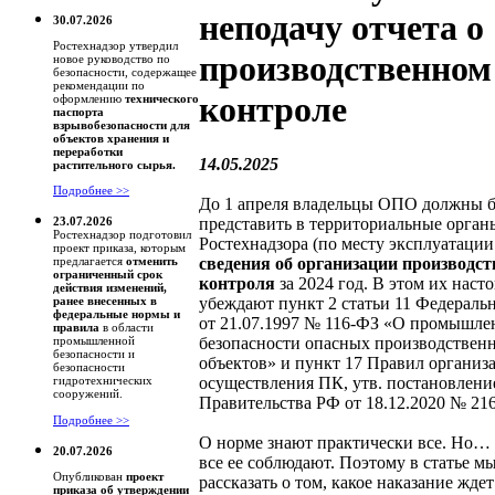
неподачу отчета о
30.07.2026
Ростехнадзор утвердил
производственном
новое руководство по
безопасности, содержащее
рекомендации по
контроле
оформлению
технического
паспорта
взрывобезопасности для
объектов хранения и
переработки
14.05.2025
растительного сырья.
Подробнее >>
До 1 апреля владельцы ОПО должны 
представить в территориальные орган
23.07.2026
Ростехнадзор подготовил
Ростехнадзора (по месту эксплуатации
проект приказа, которым
сведения об организации производст
предлагается
отменить
ограниченный срок
контроля
за 2024 год. В этом их наст
действия изменений,
убеждают пункт 2 статьи 11 Федеральн
ранее внесенных в
федеральные нормы и
от 21.07.1997 № 116-ФЗ «О промышле
правила
в области
безопасности опасных производствен
промышленной
безопасности и
объектов» и пункт 17 Правил организ
безопасности
осуществления ПК, утв. постановлени
гидротехнических
сооружений.
Правительства РФ от 18.12.2020 № 216
Подробнее >>
О норме знают практически все. Но… 
20.07.2026
все ее соблюдают. Поэтому в статье м
Опубликован
проект
рассказать о том, какое наказание ждет
приказа об утверждении