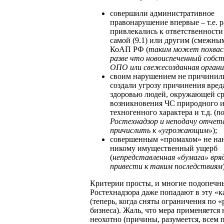
совершили административное
правонарушение впервые – т.е. р
привлекались к ответственности
самой (9.1) или другим (смежным
КоАП РФ (
таким может похва
разве что новоиспеченный собс
ОПО или свежесозданная органи
своим нарушением не причинили
создали угрозу причинения вред
здоровью людей, окружающей сре
возникновения ЧС природного 
техногенного характера и т.д. (
п
Ростехнадзор и неподачу отче
причислить к «угрожающим»
);
совершенным «промахом» не на
никому имущественный ущерб
(
непредставленная «бумага» вр
привести к таким последствиям
Критерии просты, и многие подопечн
Ростехнадзора даже попадают в эту «
(теперь, когда сняты ограничения по 
бизнеса). Жаль, что мера применяется 
неохотно (причины, разумеется, всем 