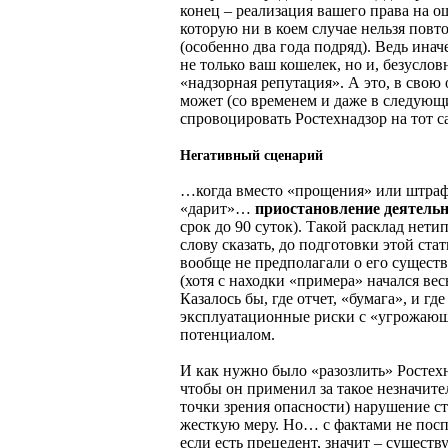
конец – реализация вашего права на о
которую ни в коем случае нельзя повт
(особенно два года подряд). Ведь инач
не только ваш кошелек, но и, безуслов
«надзорная репутация». А это, в свою 
может (со временем и даже в следующ
спровоцировать Ростехнадзор на тот
Негативный сценарий
…когда вместо «прощения» или штраф
«дарит»…
приостановление деятель
срок до 90 суток). Такой расклад нети
слову сказать, до подготовки этой ста
вообще не предполагали о его сущест
(хотя с находки «примера» начался вес
Казалось бы, где отчет, «бумага», и где
эксплуатационные риски с «угрожаю
потенциалом.
И как нужно было «разозлить» Ростех
чтобы он применил за такое незначите
точки зрения опасности) нарушение с
жесткую меру. Но… с фактами не пос
если есть прецедент, значит – существ