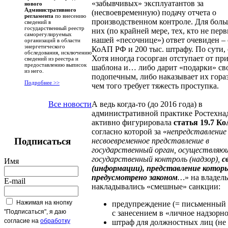
«забывчивых» эксплуатантов за
нового
Административного
(несвоевременную) подачу отчета о
регламента
по внесению
производственном контроле. Для боль
сведений в
государственный реестр
них (по крайней мере, тех, кто не пер
саморегулируемых
нашей «песочнице») ответ очевиден – с
организаций в области
энергетического
КоАП РФ и 200 тыс. штрафу. По сути,
обследования, исключению
Хотя иногда госорган отступает от п
сведений из реестра и
предоставлению выписок
шаблона и… либо дарит «подарки» св
из него.
подопечным, либо наказывает их гораз
Подробнее >>
чем того требует тяжесть проступка.
А ведь когда-то (до 2016 года) в
Все новости
административной практике Ростехна
активно фигурировала
статья 19.7 К
согласно которой за «
непредставление
Подписаться
несвоевременное представление в
государственный орган, осуществляю
государственный контроль (надзор),
с
Имя
(информации), представление котор
предусмотрено законом
…
» на владе
E-mail
накладывались «смешные» санкции:
Нажимая на кнопку
предупреждение (= письменный
"Подписаться", я даю
с занесением в «личное надзорно
согласие на
обработку
штраф для должностных лиц (не