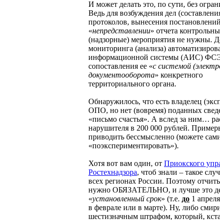
И может делать это, по сути, без огра
Ведь для возбуждения дел (составлени
протоколов, вынесения постановлений 
«
непредставлении
» отчета контрольны
(надзорные) мероприятия не нужны. Д
мониторинга (анализа) автоматизиров
информационной системы (АИС) ФС
сопоставления ее «
с системой (электр
документооборота
» конкретного
территориального органа.
Обнаружилось, что есть владелец (экс
ОПО, но нет (вовремя) поданных свед
«письмо счастья». А вслед за ним… ра
нарушителя в 200 000 рублей. Пример
приводить бессмысленно (можете сам
«поэкспериментировать»).
Хотя вот вам один, от
Приокского упр
Ростехнадзора
, чтоб знали – такое слу
всех регионах России. Поэтому отчит
нужно ОБЯЗАТЕЛЬНО, и лучше это де
«
установленный срок
» (т.е.
до
1 апреля
в феврале или в марте). Ну, либо смири
шестизначным штрафом, который, кст