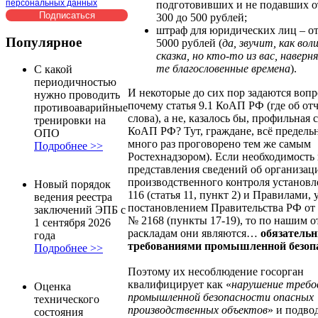
персональных данных
подготовивших и не подавших от
300 до 500 рублей;
штраф для юридических лиц – от
Популярное
5000 рублей (
да, звучит, как во
сказка, но кто-то из вас, наверн
те благословенные времена
).
С какой
периодичностью
И некоторые до сих пор задаются вопр
нужно проводить
почему статья 9.1 КоАП РФ (где об от
противоаварийные
слова), а не, казалось бы, профильная с
тренировки на
КоАП РФ? Тут, граждане, всё предельн
ОПО
много раз проговорено тем же самым
Подробнее >>
Ростехнадзором). Если необходимость 
представления сведений об организац
производственного контроля установ
Новый порядок
116 (статья 11, пункт 2) и Правилами, 
ведения реестра
постановлением Правительства РФ от 
заключений ЭПБ с
№ 2168 (пункты 17-19), то по нашим 
1 сентября 2026
раскладам они являются…
обязатель
года
требованиями промышленной безоп
Подробнее >>
Поэтому их несоблюдение госорган
квалифицирует как «
нарушение требо
Оценка
промышленной безопасности опасных
технического
производственных объектов
» и подво
состояния