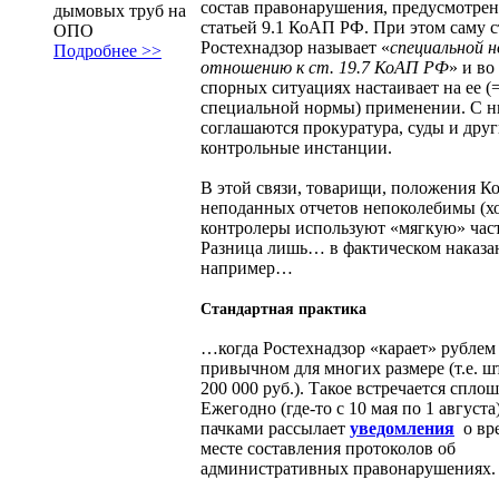
состав правонарушения, предусмотре
дымовых труб на
статьей 9.1 КоАП РФ. При этом саму 
ОПО
Ростехнадзор называет «
специальной н
Подробнее >>
отношению к ст. 19.7 КоАП РФ
» и во
спорных ситуациях настаивает на ее (
специальной нормы) применении. С 
соглашаются прокуратура, суды и дру
контрольные инстанции.
В этой связи, товарищи, положения 
неподанных отчетов непоколебимы (х
контролеры используют «мягкую» част
Разница лишь… в фактическом наказан
например…
Стандартная практика
…когда Ростехнадзор «карает» рублем
привычном для многих размере (т.е. ш
200 000 руб.). Такое встречается сплош
Ежегодно (где-то с 10 мая по 1 августа
пачками рассылает
уведомления
о вр
месте составления протоколов об
административных правонарушениях.