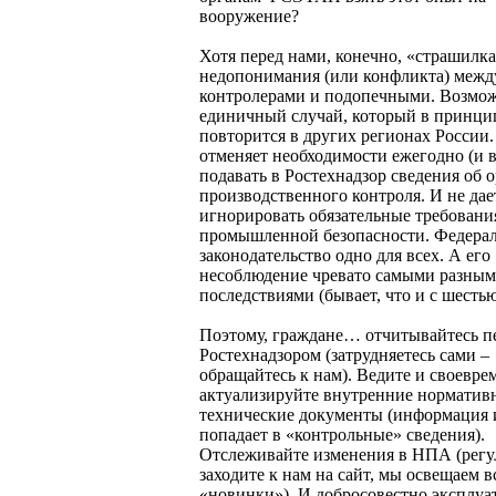
вооружение?
Хотя перед нами, конечно, «страшилка
недопонимания (или конфликта) межд
контролерами и подопечными. Возмо
единичный случай, который в принци
повторится в других регионах России.
отменяет необходимости ежегодно (и 
подавать в Ростехнадзор сведения об 
производственного контроля. И не дае
игнорировать обязательные требовани
промышленной безопасности. Федера
законодательство одно для всех. А его
несоблюдение чревато самыми разны
последствиями (бывает, что и с шесть
Поэтому, граждане… отчитывайтесь п
Ростехнадзором (затрудняетесь сами –
обращайтесь к нам). Ведите и своевре
актуализируйте внутренние норматив
технические документы (информация 
попадает в «контрольные» сведения).
Отслеживайте изменения в НПА (регу
заходите к нам на сайт, мы освещаем 
«новинки»). И добросовестно эксплуа