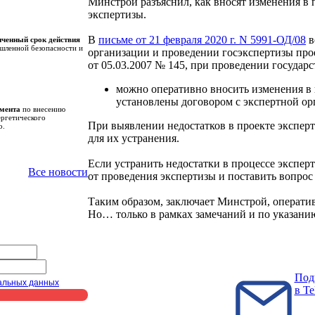
Минстрой разъяснил, как вносят изменения в
экспертизы.
В
письме от 21 февраля 2020 г. N 5991-ОД/08
в
иченный срок действия
шленной безопасности и
организации и проведении госэкспертизы про
от 05.03.2007 № 145, при проведении государ
можно оперативно вносить изменения в 
установлены договором с экспертной ор
амента
по внесению
ергетического
При выявлении недостатков в проекте эксперт
о.
для их устранения.
Если устранить недостатки в процессе экспер
Все новости
от проведения экспертизы и поставить вопрос
Таким образом, заключает Минстрой, операт
Но… только в рамках замечаний и по указани
Под
альных данных
в Te