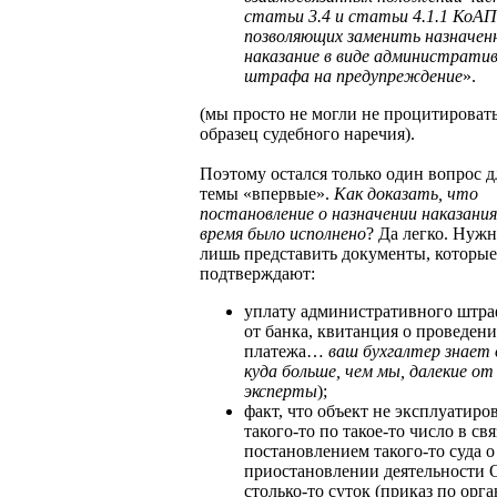
статьи 3.4 и статьи 4.1.1 КоА
позволяющих заменить назначен
наказание в виде администрати
штрафа на предупреждение
».
(мы просто не могли не процитировать
образец судебного наречия).
Поэтому остался только один вопрос д
темы «впервые».
Как доказать, что
постановление о назначении наказания
время было исполнено
? Да легко. Нужн
лишь представить документы, которые
подтверждают:
уплату административного штра
от банка, квитанция о проведен
платежа…
ваш бухгалтер знает
куда больше, чем мы, далекие о
эксперты
);
факт, что объект не эксплуатиров
такого-то по такое-то число в свя
постановлением такого-то суда о
приостановлении деятельности
столько-то суток (приказ по орг