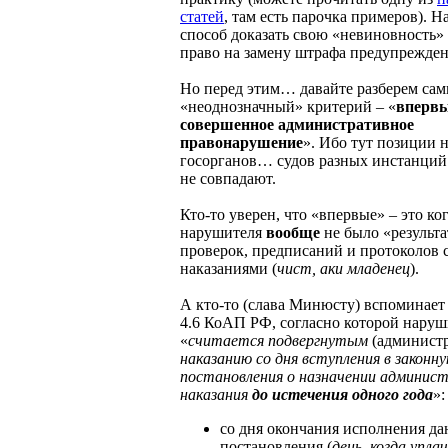
статей
, там есть парочка примеров). Н
способ доказать свою «невиновность» (
право на замену штрафа предупрежден
Но перед этим… давайте разберем са
«неоднозначный» критерий – «
вперв
совершенное административное
правонарушение
». Ибо тут позиции н
госорганов… судов разных инстанций
не совпадают.
Кто-то уверен, что «впервые» – это ког
нарушителя
вообще
не было «результ
проверок, предписаний и протоколов 
наказаниями (
чист, аки младенец
).
А кто-то (слава Минюсту) вспоминает
4.6 КоАП РФ, согласно которой наруш
«
считается подвергнутым
(админист
наказанию со дня вступления в законну
постановления о назначении админис
наказания
до истечения
одного года
»:
со дня окончания исполнения да
постановления (
день, когда упл