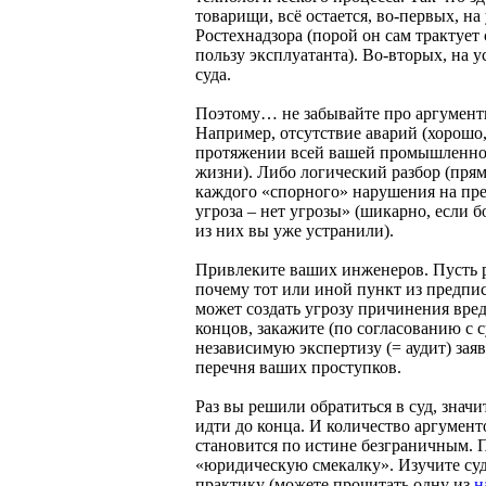
товарищи, всё остается, во-первых, на
Ростехнадзора (порой он сам трактует
пользу эксплуатанта). Во-вторых, на 
суда.
Поэтому… не забывайте про аргумент
Например, отсутствие аварий (хорошо,
протяжении всей вашей промышленно
жизни). Либо логический разбор (прям
каждого «спорного» нарушения на пре
угроза – нет угрозы» (шикарно, если 
из них вы уже устранили).
Привлеките ваших инженеров. Пусть 
почему тот или иной пункт из предпи
может создать угрозу причинения вред
концов, закажите (по согласованию с с
независимую экспертизу (= аудит) зая
перечня ваших проступков.
Раз вы решили обратиться в суд, значи
идти до конца. И количество аргумент
становится по истине безграничным. 
«юридическую смекалку». Изучите су
практику (можете прочитать одну из
н