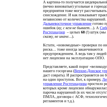
А картина-то получается шедеврально
(вечно виноватые) угольные и горно
предприятия тоже могут рассчитывать
снисхождение. И как показывает прак
независимо от количества нарушений.
Дальневосточное управление
готово п
ошибок (
ну, с кем не бывает…
). А
Сиб
Ростехнадзор
– целых
68
(!) штук (
мы 
сказку, не иначе…
).
Кстати, «новомодные» проверки по и
риска… тоже иногда заканчиваются
предупреждением. А ведь там у людей
нет лицензии на эксплуатацию ОПО.
Представляете, какой порог «великод
нашего госоргана (
Верхне-Донское уп
даст соврать). И распространяется он 
на один проступок. Вот, к примеру,
Ле
управление Ростехнадзора
простило ре
которых кроме лицензии обнаружилас
парочка нарушений (в их числе отсутс
ПМЛА, договора с АСФ, технологиче
регламентов и т.д.).