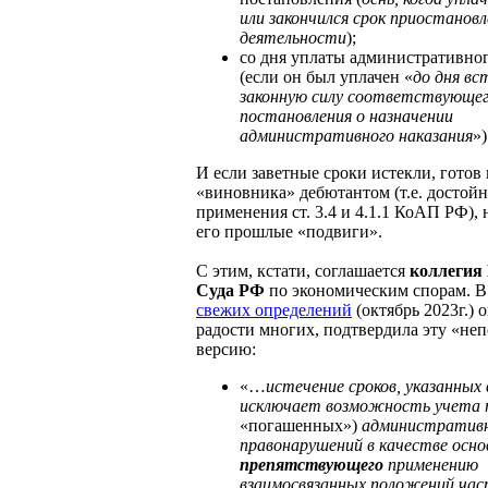
или закончился срок приостановл
деятельности
);
со дня уплаты административно
(если он был уплачен «
до дня вс
законную силу соответствующе
постановления о назначении
административного наказания
»)
И если заветные сроки истекли, готов
«виновника» дебютантом (т.е. достой
применения ст. 3.4 и 4.1.1 КоАП РФ), 
его прошлые «подвиги».
С этим, кстати, соглашается
коллегия
Суда РФ
по экономическим спорам. 
свежих определений
(октябрь 2023г.) о
радости многих, подтвердила эту «не
версию:
«…
истечение сроков, указанных в
исключает возможность учета
«погашенных»)
административ
правонарушений в качестве осно
препятствующего
применению
взаимосвязанных положений час