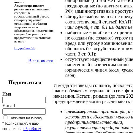
однородные (по той же статье К
нового
неоднородные (по другим стать
Административного
регламента
по внесению
РФ) административные проступ
сведений в
«безрублевый вариант» не пред
государственный реестр
саморегулируемых
соответствующей статьей КоАП 
организаций в области
наш случай, в ст. 9.1 им даже н
энергетического
обследования, исключению
найденные «ошибки» не причин
сведений из реестра и
не создали (не создают) угрозу 
предоставлению выписок
из него.
вреда или угрозу возникновения 
обошлось без «грубости» и при
Подробнее >>
части 3 ст. 9.1);
отсутствует имущественный уще
Все новости
нанесенный физическим и/или
юридическим лицам (
всем, кром
себя
).
Подписаться
И когда эти звезды сошлись, появляет
шанс избежать материального (т.е. фи
Имя
наказания. Кстати, раньше (до лета 202
предупреждение могли рассчитывать т
E-mail
«
некоммерческие организации, а
являющиеся субъектами малого и
Нажимая на кнопку
предпринимательства лица,
"Подписаться", я даю
осуществляющие предпринимат
согласие на
обработку
деятельность без образования ю