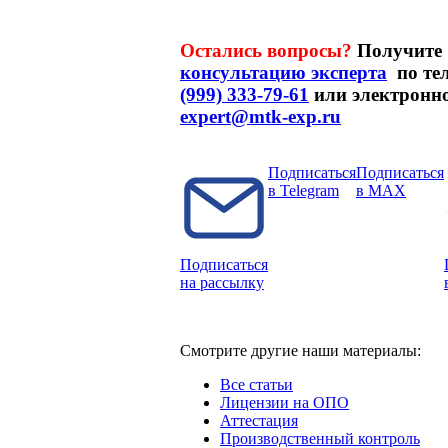
Остались вопросы?
Получите
консультацию эксперта
по те
(999) 333-79-61
или электронно
expert@mtk-exp.ru
Подписаться
Подписаться
в Telegram
в MAX
Подписаться
на рассылку
Смотрите другие наши материалы:
Все статьи
Лицензии на ОПО
Аттестация
Производственный контроль