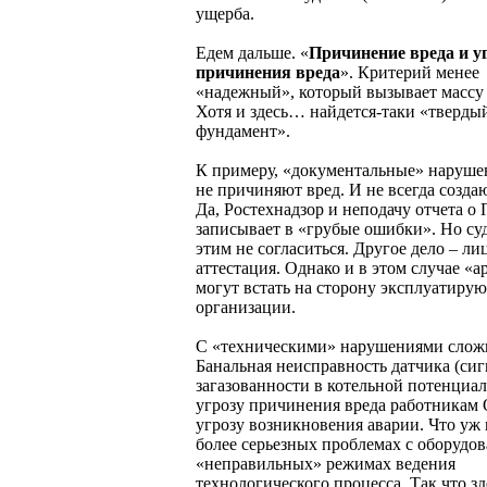
ущерба.
Едем дальше. «
Причинение вреда и у
причинения вреда
». Критерий менее
«надежный», который вызывает массу
Хотя и здесь… найдется-таки «тверды
фундамент».
К примеру, «документальные» наруше
не причиняют вред. И не всегда создаю
Да, Ростехнадзор и неподачу отчета о
записывает в «грубые ошибки». Но суд
этим не согласиться. Другое дело – ли
аттестация. Однако и в этом случае «
могут встать на сторону эксплуатиру
организации.
С «техническими» нарушениями слож
Банальная неисправность датчика (сиг
загазованности в котельной потенциал
угрозу причинения вреда работникам
угрозу возникновения аварии. Что уж 
более серьезных проблемах с оборудо
«неправильных» режимах ведения
технологического процесса. Так что зд