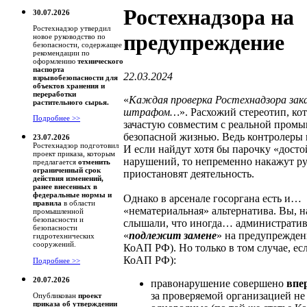
Ростехнадзора на
30.07.2026
Ростехнадзор утвердил
предупреждение
новое руководство по
безопасности, содержащее
рекомендации по
оформлению
технического
паспорта
22.03.2024
взрывобезопасности для
объектов хранения и
переработки
«
Каждая проверка Ростехнадзора зак
растительного сырья.
штрафом…
». Расхожий стереотип, ко
Подробнее >>
зачастую совместим с реальной пром
безопасной жизнью. Ведь контролеры
23.07.2026
Ростехнадзор подготовил
И если найдут хотя бы парочку «дост
проект приказа, которым
нарушений, то непременно накажут р
предлагается
отменить
ограниченный срок
приостановят деятельность.
действия изменений,
ранее внесенных в
федеральные нормы и
Однако в арсенале госоргана есть и…
правила
в области
«нематериальная» альтернатива. Вы, н
промышленной
безопасности и
слышали, что иногда… администрати
безопасности
«
подлежит замене
» на предупреждени
гидротехнических
сооружений.
КоАП РФ). Но только в том случае, если
КоАП РФ):
Подробнее >>
20.07.2026
правонарушение совершено
впе
за проверяемой организацией не
Опубликован
проект
приказа об утверждении