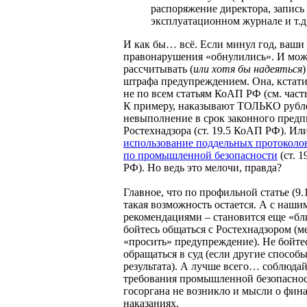
распоряжение директора, запись
эксплуатационном журнале и т.д.
И как бы… всё. Если минул год, ваши
правонарушения «обнулились». И мож
рассчитывать (
или хотя бы надеяться
)
штрафа предупреждением. Она, кстати
не по всем статьям КоАП РФ (см. часть 2
К примеру, наказывают ТОЛЬКО рубл
невыполнение в срок законного пред
Ростехнадзора (ст. 19.5 КоАП РФ). Или
использование поддельных протоколов
по промышленной безопасности
(ст. 
РФ). Но ведь это мелочи, правда?
Главное, что по профильной статье (9
такая возможность остается. А с наши
рекомендациями – становится еще «бл
бойтесь общаться с Ростехнадзором (м
«просить» предупреждение). Не бойте
обращаться в суд (если другие способы
результата). А лучше всего… соблюда
требования промышленной безопаснос
госоргана не возникло и мысли о фин
наказаниях.