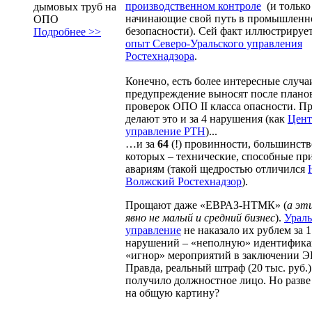
производственном контроле
(и только
дымовых труб на
начинающие свой путь в промышленн
ОПО
безопасности). Сей факт иллюстрирует
Подробнее >>
опыт Северо-Уральского управления
Ростехнадзора
.
Конечно, есть более интересные случа
предупреждение выносят после плано
проверок ОПО II класса опасности. П
делают это и за 4 нарушения (как
Цент
управление РТН
)...
…и за
64
(!) провинности, большинств
которых – технические, способные пр
авариям (такой щедростью отличился
Волжский Ростехнадзор
).
Прощают даже «ЕВРАЗ-НТМК» (
а эт
явно не малый и средний бизнес
).
Ураль
управление
не наказало их рублем за 17
нарушений – «неполную» идентифик
«игнор» мероприятий в заключении ЭП
Правда, реальный штраф (20 тыс. руб.)
получило должностное лицо. Но разве 
на общую картину?