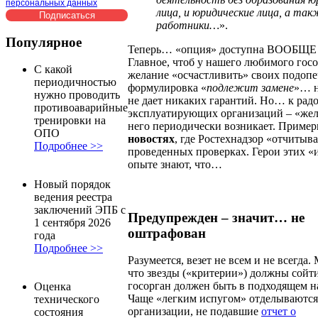
персональных данных
лица, и юридические лица, а так
работники…
».
Популярное
Теперь… «опция» доступна ВООБЩЕ 
Главное, чтоб у нашего любимого гос
С какой
желание «осчастливить» своих подоп
периодичностью
формулировка «
подлежит замене
»… н
нужно проводить
не дает никаких гарантий. Но… к рад
противоаварийные
эксплуатирующих организаций – «жел
тренировки на
него периодически возникает. Пример
ОПО
новостях
, где Ростехнадзор «отчитыва
Подробнее >>
проведенных проверках. Герои этих «
опыте знают, что…
Новый порядок
ведения реестра
заключений ЭПБ с
Предупрежден – значит… не
1 сентября 2026
оштрафован
года
Подробнее >>
Разумеется, везет не всем и не всегда.
что звезды («критерии») должны сойти
госорган должен быть в подходящем н
Оценка
Чаще «легким испугом» отделываются
технического
организации, не подавшие
отчет о
состояния