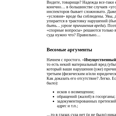
Видите, товарищи? Надежда все-таки е
конечно… в большинстве случаев «уг
инспекторов бывает сложновато. Даже 
«условия» вроде бы соблюдены. Увы, д
упирается в трактовку нарушений (
быт
быть… угрозе причинения вреда
). Поэ
«спорные вопросы» решаются только в
суда нужно что? Правильно…
Весомые аргументы
Начнем с простого. «
Имущественный
то есть некий материальный вред (убы
который ваши нарушения (уже) прич
третьим (физическим и/или юридичес
Как доказать его отсутствие? Легко. Ес
было):
исков о возмещении;
обращений (жалоб) в госорганы;
задокументированных претензий
адрес и т.п.;
…то в глазах суда нет (и не было) ник