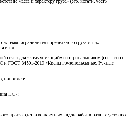
тствие массе и характеру груза» (это, кстати, часть
истемы, ограничителя предельного груза и т.д.;
 и т.д.
ой связи для «коммуникаций» со стропальщиком (согласно п.
С и ГОСТ 34591-2019 «Краны грузоподъемные. Ручные
), например:
твия ПС»;
ного производства конкретных видов работ в разных условиях