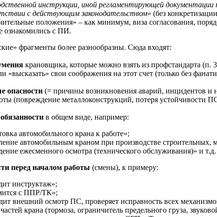
одственной инструкции, иной регламентирующей документации 
тствии с действующим законодательством
» (без конкретизации
чительные положения» – как минимум, виза согласования, порядо
е ознакомились с ПИ.
кие» фрагменты более разнообразны. Сюда входят:
умения
крановщика, которые можно взять из профстандарта (п. 3.
или «высказать» свои соображения на этот счет (только без фанати
е опасности
(= причины возникновения аварий, инцидентов и н
оты (повреждение металлоконструкций, потеря устойчивости ПС, 
обязанности
в общем виде, например:
товка автомобильного крана к работе»;
ление автомобильным краном при производстве строительных, м
дение ежесменного осмотра (технического обслуживания)» и т.д.
ти перед началом работы
(смены), к примеру:
дит инструктаж»;
мится с ППР/ТК»;
дит внешний осмотр ПС, проверяет исправность всех механизмов
частей крана (тормоза, ограничитель предельного груза, звуковой 