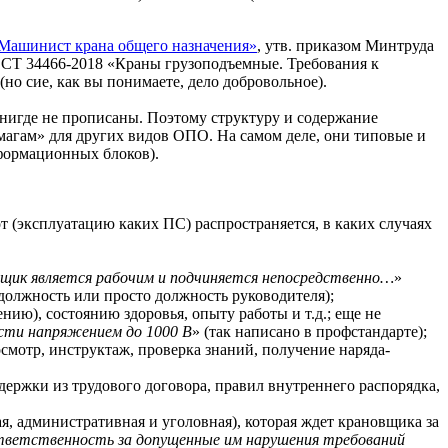
Машинист крана общего назначения»
, утв. приказом Минтруда
ОСТ 34466-2018 «Краны грузоподъемные. Требования к
но сие, как вы понимаете, дело добровольное).
 нигде не прописаны. Поэтому структуру и содержание
магам» для других видов ОПО. На самом деле, они типовые и
формационных блоков).
т (эксплуатацию каких ПС) распространяется, в каких случаях
вщик является рабочим и подчиняется непосредственно…
»
 должность или просто должность руководителя);
нию), состоянию здоровья, опыту работы и т.д.; еще не
ости напряжением до 1000 В
» (так написано в профстандарте);
осмотр, инструктаж, проверка знаний, получение наряда-
держки из трудового договора, правил внутреннего распорядка,
я, административная и уголовная), которая ждет крановщика за
тветственность за допущенные им нарушения требований