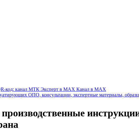
Канал в MAX
 производственные инструкци
рана