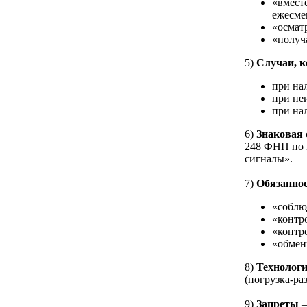
«вместе
ежесме
«осмат
«получ
5)
Случаи, к
при на
при не
при на
6)
Знаковая 
248 ФНП по 
сигналы».
7)
Обязанно
«соблю
«контр
«контр
«обмен
8)
Технологи
(погрузка-раз
9)
З
апреты
–