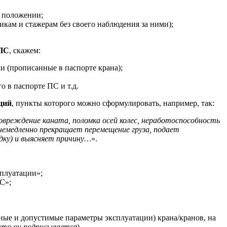
м положении;
икам и стажерам без своего наблюдения за ними);
 ПС
, скажем:
и (прописанные в паспорте крана);
о в паспорте ПС и т.д.
ций
, пункты которого можно сформулировать, например, так:
овреждение каната, поломка осей колес, неработоспособность
х немедленно прекращает перемещение груза, подает
адку) и выясняет причину…
».
сплуатации»;
С»;
ные и допустимые параметры эксплуатации) крана/кранов, на
 что он подписывается
).