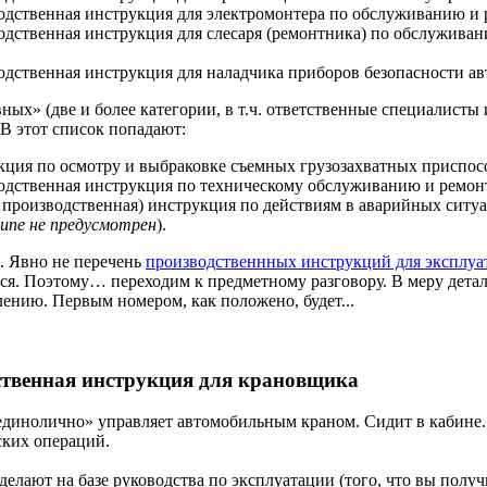
одственная инструкция для электромонтера по обслуживанию и 
одственная инструкция для слесаря (ремонтника) по обслуживан
одственная инструкция для наладчика приборов безопасности ав
ных» (две и более категории, в т.ч. ответственные специалисты
В этот список попадают:
кция по осмотру и выбраковке съемных грузозахватных приспос
одственная инструкция по техническому обслуживанию и ремонт
у производственная) инструкция по действиям в аварийных ситуа
ципе не предусмотрен
).
. Явно не перечень
производственнных инструкций для эксплуа
ся. Поэтому… переходим к предметному разговору. В меру дета
лению. Первым номером, как положено, будет...
твенная инструкция для крановщика
динолично» управляет автомобильным краном. Сидит в кабине. 
ских операций.
делают на базе руководства по эксплуатации (того, что вы полу