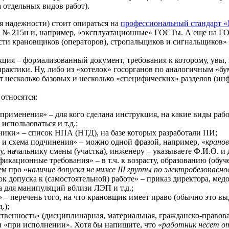
 отдельных видов работ).
я надежности) стоит опираться на
профессиональный стандарт «
17 № 215н и, например, «эксплуатационные» ГОСТы. А еще на Г
ти крановщиков (операторов), стропальщиков и сигнальщиков» (
ция – формализованный документ, требования к которому, увы,
рактики. Ну, либо из «хотелок» госорганов по аналогичным «бу
т несколько базовых и несколько «специфических» разделов (ин
относятся:
 применения» – для кого сделана инструкция, на какие виды рабо
использоваться и т.д.;
ники» – список НПА (НТД), на базе которых разработали ПИ;
с и схема подчинения» – можно одной фразой, например, «
крано
ру, начальнику смены (участка), инженеру – указываете Ф.И.О. и
икационные требования» – в т.ч. к возрасту, образованию (обуче
ем про «
наличие допуска
не ниже III группы по электробезопасн
ок допуска к (самостоятельной) работе» – приказ директора, мед
а для манипуляций вблизи ЛЭП и т.д.;
» – перечень того, на что крановщик имеет право (обычно это вы
.);
ственность» (дисциплинарная, материальная, гражданско-правова
 «при исполнении». Хотя бы напишите, что «
работник несет
о