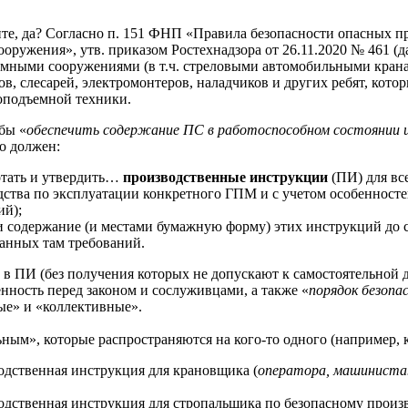
те, да? Согласно п. 151 ФНП «Правила безопасности опасных п
оружения», утв. приказом Ростехнадзора от 26.11.2020 № 461 
мными сооружениями (в т.ч. стреловыми автомобильными кранам
в, слесарей, электромонтеров, наладчиков и других ребят, кот
оподъемной техники.
бы «
обеспечить содержание ПС в работоспособном состоянии и
о должен:
отать и утвердить…
производственные инструкции
(ПИ) для вс
дства по эксплуатации конкретного ГПМ и с учетом особенност
ий);
и содержание (и местами бумажную форму) этих инструкций до с
анных там требований.
 в ПИ (без получения которых не допускают к самостоятельной 
енность перед законом и сослуживцами, а также «
порядок безопа
ые» и «коллективные».
ным», которые распространяются на кого-то одного (например, 
одственная инструкция для крановщика (
оператора, машиниста
одственная инструкция для стропальщика по безопасному произ