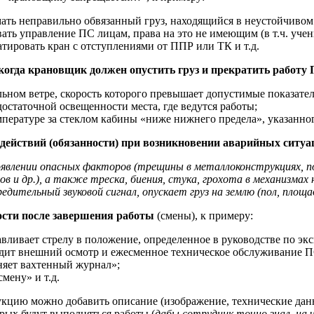
ать неправильно обвязанный груз, находящийся в неустойчиво
вать управление ПС лицам, права на это не имеющим (в т.ч. учен
атировать кран с отступлениями от ППР или ТК и т.д.
когда крановщик должен опустить груз и прекратить работу
льном ветре, скорость которого превышает допустимые показател
достаточной освещенности места, где ведутся работы;
мпературе за стеклом кабины «ниже нижнего предела», указанног
действий (обязанности) при возникновении аварийных ситуа
оявлении опасных факторов (трещины в металлоконструкциях, п
ов и др.), а также треска, биения, стука, грохота в механизма
редительный звуковой сигнал, опускает груз на землю (пол, площ
сти после завершения работы
(смены), к примеру:
авливает стрелу в положение, определенное в руководстве по эк
дит внешний осмотр и ежесменное техническое обслуживание П
няет вахтенный журнал»;
смену» и т.д.
укцию можно добавить описание (изображение, технические дан
рых будут выполняться работы (
дабы сотрудник точно знал, на