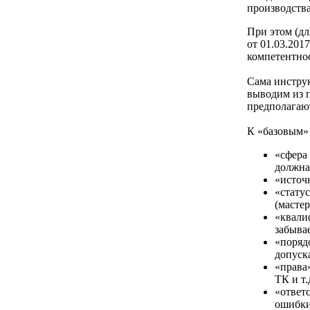
производства
При этом (дл
от 01.03.20
компетентнос
Сама инструк
выводим из п
предполагаю
К «базовым» 
«сфера
должна 
«источ
«стату
(масте
«квалиф
забыва
«поряд
допуск
«права
ТК и т.д
«ответ
ошибки