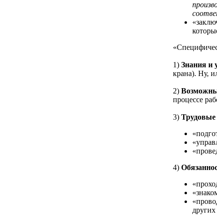
произв
соотве
«заклю
которы
«Специфичес
1)
Знания и 
крана). Ну, 
2)
Возможны
процессе раб
3)
Трудовые 
«подго
«управ
«прове
4)
Обязаннос
«прохо
«знако
«прово
других 