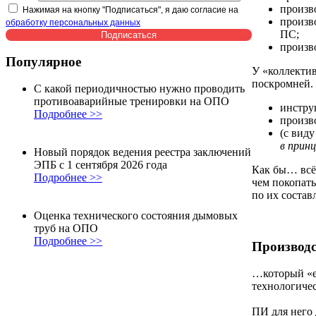
произв
Нажимая на кнопку "Подписаться", я даю согласие на
произв
обработку персональных данных
ПС;
произв
Популярное
У «коллектив
поскромней. 
С какой периодичностью нужно проводить
противоаварийные тренировки на ОПО
инстру
Подробнее >>
произв
(с вид
в прин
Новый порядок ведения реестра заключений
ЭПБ с 1 сентября 2026 года
Как бы… всё
Подробнее >>
чем покопать
по их состав
Оценка технического состояния дымовых
труб на ОПО
Подробнее >>
Производс
…который «е
технологиче
ПИ для него 