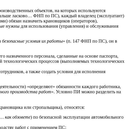
роизводственных объектов, на которых используются
(дальше ласково… ФНП по ПС), каждый владелец (эксплуатант)
и) обязан назначить крановщиков (операторов),
орые нужны для использования (управления) и обслуживания
 безопасные условия их работы
» (п. 147 ФНП по ПС), он в
его назначенного персонала, сделанные на основе паспорта,
ей технологических процессов (выполняемых технологических
отрудников, а также создать условия для исполнения
деятельности) «определяют» обязанности каждого работника,
сного производства работ
». Условно ПИ можно разделить на
крановщика или стропальщика), относятся:
… как обзовете
) по безопасной эксплуатации автомобильного
водству работ с применением ПС;