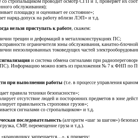
 со стропальщиком проводит осмотр СГП и Т, проверяет их соотве
нного обслуживания);
ривает площадку и оценивает ее состояние»;
ает наряд-допуск на работу вблизи ЛЭП» и т.д.
огда нельзя приступать к работе
, скажем:
личии трещин и деформаций в металлоконструкциях ПС;
исправности ограничителя зоны обслуживания, канатно-блочной с
личии неизолированных токоведущих частей электрооборудования
сигнализация
и система обмена сигналами при радиопереговорн
ПС). Информацию можно взять из приложения № 7 к ФНП по П
сти при выполнении работы
(т.е. в процессе управления краном
дает правила техники безопасности»;
олирует отсутствие людей и посторонних предметов в зоне дейс
олирует правильность строповки грузов»;
ивается сигналами со стропальщиком» и т.д.
ческая последовательность
(алгоритм «шаг за шагом») безопас
грузка, СМР, перемещение груза и т.д.).
 «крановщику запрещается…», к примеру: