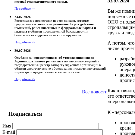
31.07.2024
переработки растительного сырья.
Подробнее >>
Вы же помни
подъемные со
23.07.2026
Ростехнадзор подготовил проект приказа, которым
ОПО с подъе
предлагается
отменить ограниченный срок действия
стропальщико
изменений, ранее внесенных в федеральные нормы и
правила
в области промышленной безопасности и
грузо- и люд
безопасности гидротехнических сооружений.
А потом, что
Подробнее >>
числе прочег
20.07.2026
Опубликован
проект приказа об утверждении нового
разраб
Административного регламента
по внесению сведений в
руково
государственный реестр саморегулируемых организаций в
области энергетического обследования, исключению сведений
операц
из реестра и предоставлению выписок из него.
донест
Подробнее >>
пропис
Как правило,
Все новости
его ответств
«персональн
К «персональ
Подписаться
произв
Имя
крана;
E-mail
произв