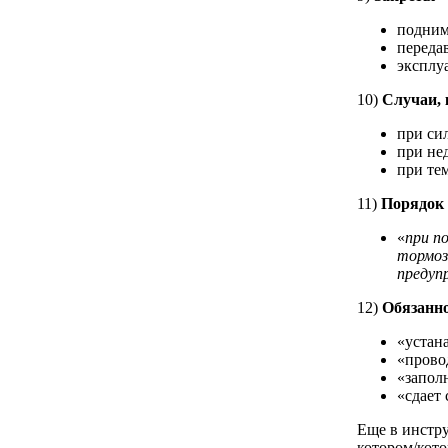
подним
переда
эксплу
10)
Случаи, 
при си
при не
при те
11)
Порядок 
«
п
ри п
тормоз
предуп
12)
Обязанно
«устан
«прово
«запол
«сдает 
Еще в инстр
котором/кото