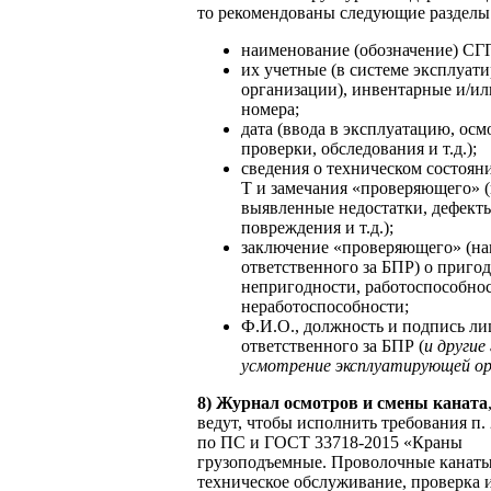
то рекомендованы следующие разделы
наименование (обозначение) СГ
их учетные (в системе эксплуа
организации), инвентарные и/ил
номера;
дата (ввода в эксплуатацию, осм
проверки, обследования и т.д.);
сведения о техническом состоя
Т и замечания «проверяющего» (
выявленные недостатки, дефект
повреждения и т.д.);
заключение «проверяющего» (на
ответственного за БПР) о пригод
непригодности, работоспособнос
неработоспособности;
Ф.И.О., должность и подпись ли
ответственного за БПР (
и другие
усмотрение эксплуатирующей ор
8)
Журнал осмотров и смены каната
ведут, чтобы исполнить требования п
по ПС и ГОСТ 33718-2015 «Краны
грузоподъемные. Проволочные канаты
техническое обслуживание, проверка 