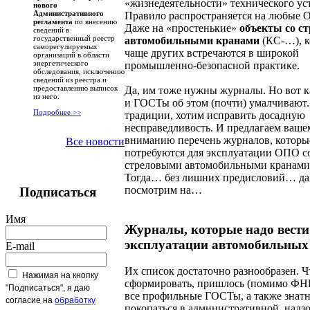
«жизнедеятельности» технического ус
нового
Административного
Правило распространяется на любые 
регламента
по внесению
Даже на «простенькие»
объекты со с
сведений в
государственный реестр
автомобильными кранами
(КС-…), к
саморегулируемых
чаще других встречаются в широкой
организаций в области
энергетического
промышленно-безопасной практике.
обследования, исключению
сведений из реестра и
предоставлению выписок
Да, им тоже нужны журналы. Но вот 
из него.
и ГОСТы об этом (почти) умалчивают.
Подробнее >>
традиции, хотим исправить досадную
несправедливость. И предлагаем ваше
вниманию перечень журналов, которы
Все новости
потребуются для эксплуатации ОПО с
стреловыми автомобильными кранами
Тогда… без лишних предисловий… да
посмотрим на…
Подписаться
Имя
Журналы, которые надо вести
эксплуатации автомобильных
E-mail
Их список достаточно разнообразен. Ч
Нажимая на кнопку
сформировать, пришлось (помимо ФН
"Подписаться", я даю
все профильные ГОСТы, а также знат
согласие на
обработку
покопаться в административной, надз