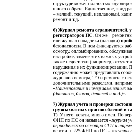
структуре может полностью «дублиро
шного собрата. Единственное, «вид ра
– мелкий, текущий, неплановый, кап
ремонт и т.д.
6) Журнал
ремонта ограничителей, у
регистраторов
ПС
. Он же – ремонтн
или журнал наладчика (наладки)
приб
безопасности
. В нем фиксируются раб
осмотру, опломбированию, обслужива
настройке, замене этих важных устрой
также недостатки (например, отсутств
нарушения в их функционировании. П
содержанию может представлять собой
журналов осмотра, ТО и ремонта с не
дополнительными разделами, наприме
«
Наименование и номер замененных э
(датчиков, блоков, деталей и т.д.)
».
7) Журнал учета и проверки состоя
грузозахватных приспособлений и т
Т). У него, кстати, много имен. По вер
ФНП по ПС он называется «
ж
урнал у
периодического осмотра СГП и тары
»
версии п. 225 ФНП по ПС – «
журнал 