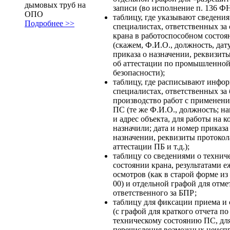
дымовых труб на
записи (во исполнение п. 136 Ф
ОПО
таблицу, где указывают сведения
Подробнее >>
специалистах, ответственных за
крана в работоспособном состоя
(скажем, Ф.И.О., должность, дат
приказа о назначении, реквизит
об аттестации по промышленно
безопасности);
таблицу, где расписывают инфо
специалистах, ответственных за
производство работ с применени
ПС (те же Ф.И.О., должность; н
и адрес объекта, для работы на к
назначили; дата и номер приказа
назначении, реквизиты протокол
аттестации ПБ и т.д.);
таблицу со сведениями о технич
состоянии крана, результатами 
осмотров (как в старой форме из
00) и отдельной графой для отме
ответственного за БПР;
таблицу для фиксации приема и 
(с графой для краткого отчета по
техническому состоянию ПС, дл
перечисления возможных неиспр