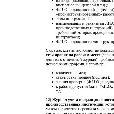
их виды (вводный, первичный, 
внеплановый, целевой и т.д.);
Ф.И.О. и должности (профессии
«проинструктированных» работ
темы инструктажей;
наименования и реквизиты ЛНА
производственных инструкций),
требований которых проводилис
инструктажи;
Ф.И.О. и должности «инструктор
Сюда же, кстати, включают информац
стажировке на рабочем месте
(если н
для этого отдельный журнал) – добавл
несколькими графами, например:
количество смен;
стажировку прошел (подпись);
знания проверил (Ф.И.О., подпис
к работе допустил (дата, Ф.И.О.,
т.д.
12)
Журнал учета выдачи должност
производственных инструкций
, кот
малом количестве персонала можно за
«подписями» на контрольных экземпл