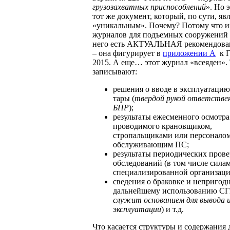
грузозахватных приспособлений
». Но 
тот же документ, который, по сути, яв
«уникальным». Почему? Потому что и
журналов для подъемных сооружений 
него есть АКТУАЛЬНАЯ рекомендова
– она фигурирует в
приложении А
к 
2015. А еще… этот журнал «всеяден».
записывают:
решения о вводе в эксплуатаци
тары (
твердой рукой ответствен
БПР
);
результаты ежесменного осмотра
проводимого крановщиком,
стропальщиками или персоналом
обслуживающим ПС;
результаты периодических прове
обследований (в том числе сила
специализированной организаци
сведения о браковке и непригод
дальнейшему использованию СГП
служит основанием для вывода и
эксплуатации
) и т.д.
Что касается структуры и содержания 