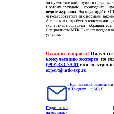
ли нужен еще один пункт в предписан
Поэтому, граждане… соблюдайте.
Офо
ведите журналы
. Эксплуатируйте О
четком соответствии с нормами законо
А если вам потребуется консультация,
экспертная поддержка – обращайтесь.
Специалисты МТК Эксперт всегда к 
услугам.
Остались вопросы?
Получите
консультацию эксперта
по те
(999) 333-79-61
или электронно
expert@mtk-exp.ru
Подписаться
Подписаться
в Telegram
в MAX
Подписаться
на рассылку