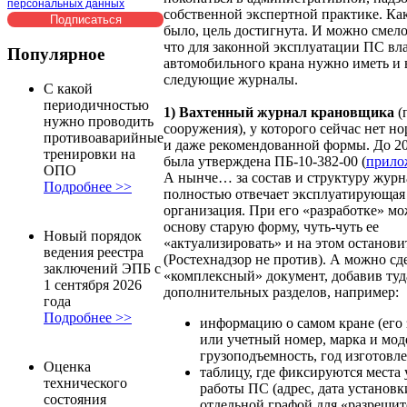
персональных данных
собственной экспертной практике. Как
было, цель достигнута. И можно смело
что для законной эксплуатации ПС вл
Популярное
автомобильного крана нужно иметь и 
следующие журналы.
С какой
периодичностью
1) Вахтенный журнал крановщика
(
нужно проводить
сооружения), у которого сейчас нет н
противоаварийные
и даже рекомендованной формы. До 20
тренировки на
была утверждена ПБ-10-382-00 (
прило
ОПО
А нынче… за состав и структуру журн
Подробнее >>
полностью отвечает эксплуатирующая
организация. При его «разработке» мо
основу старую форму, чуть-чуть ее
Новый порядок
«актуализировать» и на этом останови
ведения реестра
(Ростехнадзор не против). А можно сд
заключений ЭПБ с
«комплексный» документ, добавив туд
1 сентября 2026
дополнительных разделов, например:
года
Подробнее >>
информацию о самом кране (его 
или учетный номер, марка и мод
грузоподъемность, год изготовлен
Оценка
таблицу, где фиксируются места 
технического
работы ПС (адрес, дата установки 
состояния
отдельной графой для «разреши