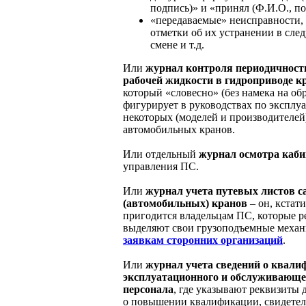
подпись)» и «принял (Ф.И.О., по
«передаваемые» неисправности, 
отметки об их устранении в сл
смене и т.д.
Или
журнал
контроля периодичност
рабочей жидкости в гидроприводе к
который «словесно» (без намека на обр
фигурирует в руководствах по эксплу
некоторых (моделей и производителей
автомобильных кранов.
Или отдельный
журнал осмотра каб
управления ПС.
Или
журнал
учета путевых листов 
(автомобильных) кранов
– он, кстати
пригодится владельцам ПС, которые р
выделяют свои грузоподъемные меха
заявкам сторонних организаций
.
Или
ж
урнал учета сведений о квал
эксплуатационного и обслуживающе
персонала
, где указывают реквизиты
о повышении квалификации, свидете