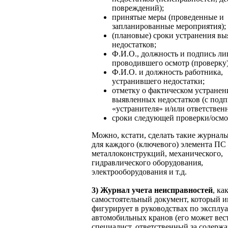
повреждений);
принятые меры (проведенные и
запланированные мероприятия);
(плановые) сроки устранения в
недостатков;
Ф.И.О., должность и подпись ли
проводившего осмотр (проверку)
Ф.И.О. и должность работника,
устранившего недостатки;
отметку о фактическом устранен
выявленных недостатков (с под
«устранителя» и/или ответствен
сроки следующей проверки/осмот
Можно, кстати, сделать такие журнал
для каждого (ключевого) элемента ПС
металлоконструкций, механического,
гидравлического оборудования,
электрооборудования и т.д.
3) Журнал учета неисправностей
, ка
самостоятельный документ, который и
фигурирует в руководствах по эксплу
автомобильных кранов (его может вес
специалист, ответственный за содерж