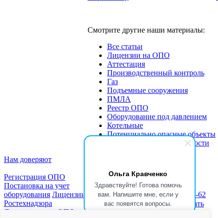
Смотрите другие наши материалы:
Все статьи
Лицензии на ОПО
Аттестация
Производственный контроль
Газ
Подъемные сооружения
ПМЛА
Реестр ОПО
Оборудование под давлением
Котельные
Потенциально опасные объекты
Экспертиза промбезопасности
Нам доверяют
Ольга Кравченко
Регистрация ОПО
Здравствуйте! Готова помочь
Постановка на учет
вам. Напишите мне, если у
оборудования
Лицензии
Новости
Статьи
+7 (999) 333-79-62
вас появятся вопросы.
Ростехнадзора
Блог
Скачать
★★★★★
Читать
Документы для ОПО
образцы
отзывы в Яндекс