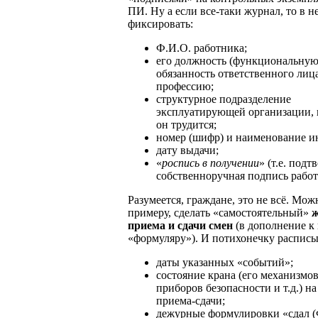
ПИ. Ну а если все-таки журнал, то в 
фиксировать:
Ф.И.О. работника;
его должность (функциональну
обязанность ответственного лиц
профессию;
структурное подразделение
эксплуатирующей организации, 
он трудится;
номер (шифр) и наименование и
дату выдачи;
«
роспись в получении
» (т.е. под
собственноручная подпись работ
Разумеется, граждане, это не всё. Мож
примеру, сделать «самостоятельный»
приема и сдачи смен
(в дополнение к
«формуляру»). И потихонечку расписы
даты указанных «событий»;
состояние крана (его механизмов
приборов безопасности и т.д.) н
приема-сдачи;
дежурные формулировки «сдал (