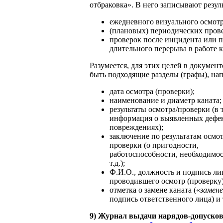
отбраковка». В него записывают резул
ежедневного визуального осмотр
(плановых) периодических пров
проверок после инцидента или п
длительного перерыва в работе кр
Разумеется, для этих целей в докумен
быть подходящие разделы (графы), на
дата осмотра (проверки);
наименование и диаметр каната;
результаты осмотра/проверки (в 
информация о выявленных дефек
повреждениях);
заключение по результатам осмот
проверки (о пригодности,
работоспособности, необходимо
т.д.);
Ф.И.О., должность и подпись ли
проводившего осмотр (проверку)
отметка о замене каната («
замен
подпись ответственного лица) и т
9) Журнал выдачи нарядов-допуско