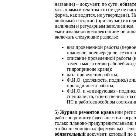
название) – документ, по сути,
обязат
хоть прямым текстом это нигде не нап
форма, как водится, не утверждена). 
любимый госорган (при случае) интере
наличием и регулярным заполнением.
«минимальной комплектации» он дол
включать следующие разделы:
вид проведенной работы (первое,
плановое, внеочередное, сезонное
описание проведенной работы (
замена масла и/или рабочей жид
гидроприводе крана);
дата проведения работы;
Ф.И.О. (должность, подпись) лиц
проводившего работы;
Ф.И.О. и «визирующая» подпис
специалиста, ответственного за
ПС в работоспособном состояни
5) Журнал ремонтов крана
или регис
работ по ремонту (здесь не стоит огра
только планово-предупредительными 
чтобы не «плодить» формуляры) – еще
обязательный
документ, который по с