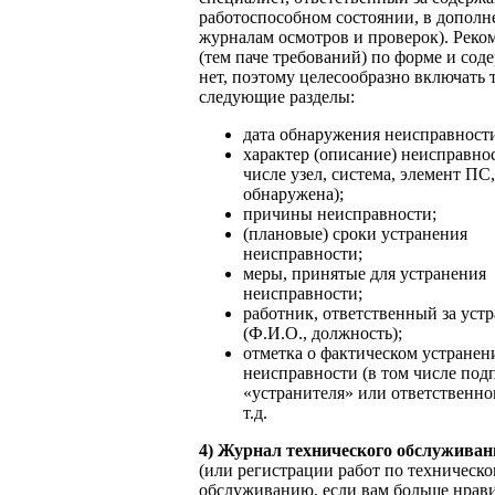
работоспособном состоянии, в дополн
журналам осмотров и проверок). Реко
(тем паче требований) по форме и со
нет, поэтому целесообразно включать 
следующие разделы:
дата обнаружения неисправност
характер (описание) неисправнос
числе узел, система, элемент ПС,
обнаружена);
причины неисправности;
(плановые) сроки устранения
неисправности;
меры, принятые для устранения
неисправности;
работник, ответственный за уст
(Ф.И.О., должность);
отметка о фактическом устранен
неисправности (в том числе под
«устранителя» или ответственно
т.д.
4) Журнал технического обслуживан
(или регистрации работ по техническ
обслуживанию, если вам больше нрави