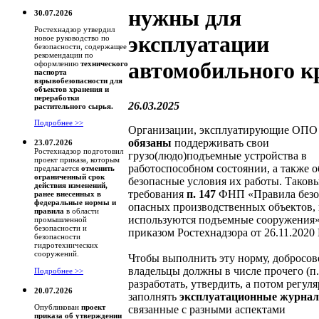
нужны для
30.07.2026
Ростехнадзор утвердил
эксплуатации
новое руководство по
безопасности, содержащее
рекомендации по
автомобильного к
оформлению
технического
паспорта
взрывобезопасности для
объектов хранения и
переработки
26.03.2025
растительного сырья.
Подробнее >>
Организации, эксплуатирующие ОПО 
обязаны
поддерживать свои
23.07.2026
Ростехнадзор подготовил
грузо(людо)подъемные устройства в
проект приказа, которым
работоспособном состоянии, а также 
предлагается
отменить
ограниченный срок
безопасные условия их работы. Таков
действия изменений,
требования
п. 147
ФНП «Правила безо
ранее внесенных в
федеральные нормы и
опасных производственных объектов, 
правила
в области
используются подъемные сооружения»,
промышленной
безопасности и
приказом Ростехнадзора от 26.11.2020
безопасности
гидротехнических
сооружений.
Чтобы выполнить эту норму, добросо
владельцы должны в числе прочего (п.
Подробнее >>
разработать, утвердить, а потом регул
20.07.2026
заполнять
эксплуатационные журна
Опубликован
проект
связанные с разными аспектами
приказа об утверждении