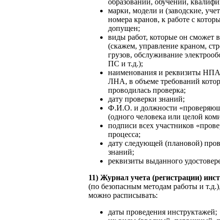
образовании, обучении, квалифик
марки, модели и (заводские, уче
номера кранов, к работе с котор
допущен;
виды работ, которые он сможет 
(скажем, управление краном, ст
грузов, обслуживание электрооб
ПС и т.д.);
наименования и реквизиты НПА
ЛНА, в объеме требований кото
проводилась проверка;
дату проверки знаний;
Ф.И.О. и должности «проверяю
(одного человека или целой коми
подписи всех участников «пров
процесса;
дату следующей (плановой) про
знаний;
реквизиты выданного удостовере
11) Журнал учета (регистрации) инс
(по безопасным методам работы и т.д.)
можно расписывать:
даты проведения инструктажей;