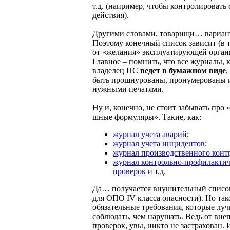
т.д. (например, чтобы контролировать
действия).
Другими словами, товарищи… вариан
Поэтому конечный список зависит (в т
от «желания» эксплуатирующей орган
Главное – помнить, что все журналы, 
владелец ПС
ведет в бумажном виде
,
быть прошнурованы, пронумерованы 
нужными печатями.
Ну и, конечно, не стоит забывать пр
шные формуляры». Такие, как:
журнал учета аварий
;
журнал учета инцидентов
;
журнал производственного конт
журнал контрольно-профилакти
проверок
и т.д.
Да… получается внушительный списо
для ОПО IV класса опасности). Но та
обязательные требования, которые лу
соблюдать, чем нарушать. Ведь от вн
проверок, увы, никто не застрахован. 