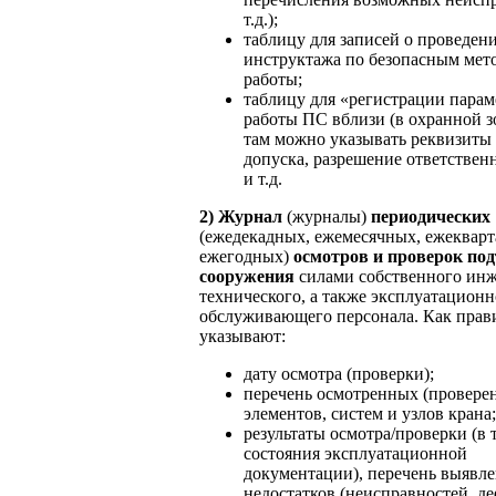
т.д.);
таблицу для записей о проведен
инструктажа по безопасным мет
работы;
таблицу для «регистрации парам
работы ПС вблизи (в охранной з
там можно указывать реквизиты 
допуска, разрешение ответствен
и т.д.
2)
Журнал
(журналы)
периодических
(ежедекадных, ежемесячных, ежекварт
ежегодных)
осмотров и проверок по
сооружения
силами собственного инж
технического, а также эксплуатационн
обслуживающего персонала. Как прави
указывают:
дату осмотра (проверки);
перечень осмотренных (провере
элементов, систем и узлов крана;
результаты осмотра/проверки (в 
состояния эксплуатационной
документации), перечень выявл
недостатков (неисправностей, де