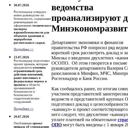
ведомства
30.07.2026
Ростехнадзор утвердил
проанализируют д
новое руководство по
безопасности, содержащее
рекомендации по
Минэкономразвит
оформлению
технического
паспорта
взрывобезопасности для
объектов хранения и
переработки
Департамент экономики и финансов
растительного сырья.
правительства РФ попросил ряд ведом
Подробнее >>
короткий срок рассмотреть доклад и з
Минэка о введении двухлетних «кани
23.07.2026
Ростехнадзор подготовил
ОСОПО. Об этом говорится в письме
проект приказа, которым
руководителя департамента Валерия С
предлагается
отменить
ограниченный срок
разосланном в Минфин, МЧС, Минпр
действия изменений,
Ростехнадзор и Банк России.
ранее внесенных в
федеральные нормы и
правила
в области
Как сообщалось ранее, по итогам сове
промышленной
безопасности и
участием представителей заинтересов
безопасности
ведомств и представителей крупных
гидротехнических
сооружений.
подготовил доклад о целесообразност
«каникул» и проект соответствующего 
Подробнее >>
него следует, что двухлетние «канику
20.07.2026
уплате платежей на обязательное
стра
Опубликован
проект
ОПО
могут быть введены с 1 января 20
приказа об утверждении