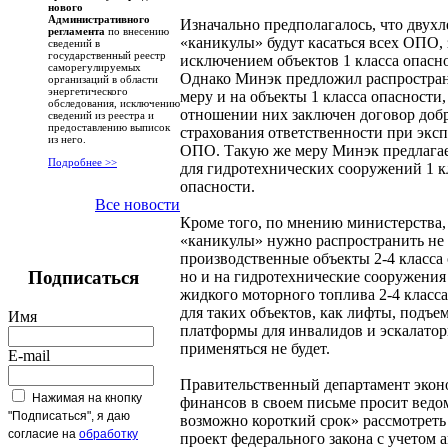
нового
Административного
Изначально предполагалось, что двухл
регламента
по внесению
«каникулы» будут касаться всех ОПО, 
сведений в
государственный реестр
исключением объектов 1 класса опасн
саморегулируемых
Однако Минэк предложил распростран
организаций в области
энергетического
меру и на объекты 1 класса опасности,
обследования, исключению
отношении них заключен договор доб
сведений из реестра и
предоставлению выписок
страхования ответственности при экс
из него.
ОПО. Такую же меру Минэк предлагае
Подробнее >>
для гидротехнических сооружений 1 к
опасности.
Все новости
Кроме того, по мнению министерства,
«каникулы» нужно распространить не 
производственные объекты 2-4 класса 
Подписаться
но и на гидротехнические сооружени
жидкого моторного топлива 2-4 класса
для таких объектов, как лифты, подъе
Имя
платформы для инвалидов и эскалатор
применяться не будет.
E-mail
Правительственный департамент экон
Нажимая на кнопку
финансов в своем письме просит ведо
"Подписаться", я даю
возможно короткий срок» рассмотрет
согласие на
обработку
проект федерального закона с учетом 