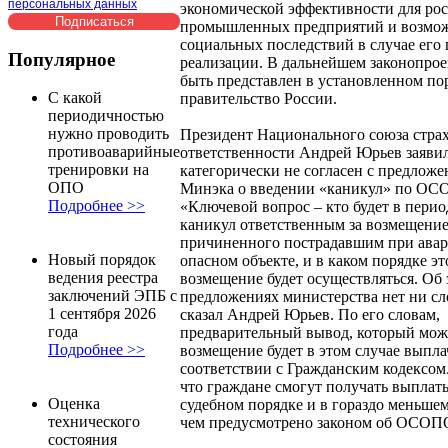
персональных данных
экономической эффективности для ро
промышленных предприятий и возмо
социальных последствий в случае его
Популярное
реализации. В дальнейшем законопро
быть представлен в установленном по
С какой
правительство России.
периодичностью
нужно проводить
Президент Национального союза стра
противоаварийные
ответственности Андрей Юрьев заявил
тренировки на
категорически не согласен с предлож
ОПО
Минэка о введении «каникул» по ОС
Подробнее >>
«Ключевой вопрос ‒ кто будет в перио
каникул ответственным за возмещение
причиненного пострадавшим при авар
Новый порядок
опасном объекте, и в каком порядке эт
ведения реестра
возмещение будет осуществляться. Об 
заключений ЭПБ с
предложениях министерства нет ни сл
1 сентября 2026
сказал Андрей Юрьев. По его словам,
года
предварительный вывод, который можн
Подробнее >>
возмещение будет в этом случае выпла
соответствии с Гражданским кодексом.
что граждане смогут получать выплаты
Оценка
судебном порядке и в гораздо меньшем
технического
чем предусмотрено законом об ОСОП
состояния