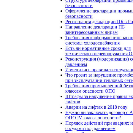
Структура декларации промышл
безопасности
Оформление декларации промы
безопасности
Регистрация декларации ПБ в Ро
Направление декларации ПБ
заинтересованным лицам
Требования к оформлению паспо
системы холодоснабжения
Есть ли нормативные сроки для
технического перевооружения 
Реконструкция (модернизация) с
давлением
Изменились правила эксплуатац
Что грозит за нарушение промбе
при эксплуатации тепловых сете
Требования промышленной безо
классам опасности ОПО
Штрафы за нарушение правил э
лифтов
Аварии на лифтах в 2018 году
Нужно ли заключать договор с 
ОПО IV класса опасности?
Порядок действий при авариях 
сосудами под давлением