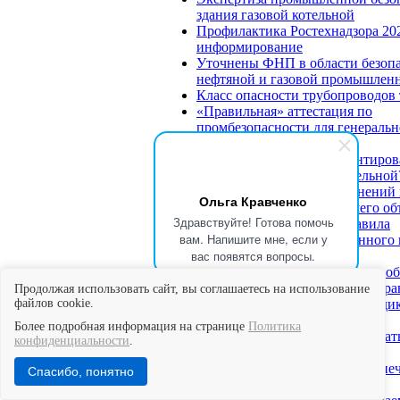
здания газовой котельной
Профилактика Ростехнадзора 20
информирование
Уточнены ФНП в области безоп
нефтяной и газовой промышлен
Класс опасности трубопроводов 
«Правильная» аттестация по
промбезопасности для генеральн
директора
На какие документы ориентиров
эксплуатации газовой котельной
Регулярное внесение изменений 
Ольга Кравченко
ОПО – залог здоровья вашего об
Здравствуйте! Готова помочь
С 1 сентября меняются правила
вам. Напишите мне, если у
безопасности ОПО сжиженного 
вас появятся вопросы.
газа
Госконтроль за безопасностью о
будет проводиться по новым пр
Продолжая использовать сайт, вы соглашаетесь на использование
файлов cookie.
Внеплановые проверки по инди
риска
Более подробная информация на странице
Политика
Ростехнадзор начал «отслеживат
конфиденциальности
.
работ, указанные в лицензии
Изменение требований к обеспе
Спасибо, понятно
безопасности ГТС