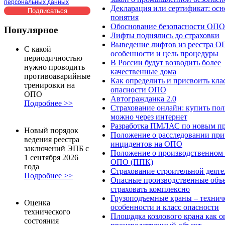
персональных данных
Декларация или сертификат: ос
понятия
Обоснование безопасности ОПО
Популярное
Лифты поднялись до страховки
Выведение лифтов из реестра О
С какой
особенности и цель процедуры
периодичностью
В России будут возводить более
нужно проводить
качественные дома
противоаварийные
Как определить и присвоить кла
тренировки на
опасности ОПО
ОПО
Автогражданка 2.0
Подробнее >>
Страхование онлайн: купить пол
можно через интернет
Разработка ПМЛАС по новым п
Новый порядок
Положение о расследовании пр
ведения реестра
инцидентов на ОПО
заключений ЭПБ с
Положение о производственном 
1 сентября 2026
ОПО (ППК)
года
Страхование строительной деяте
Подробнее >>
Опасные производственные объ
страховать комплексно
Грузоподъемные краны – технич
Оценка
особенности и класс опасности
технического
Площадка козлового крана как 
состояния