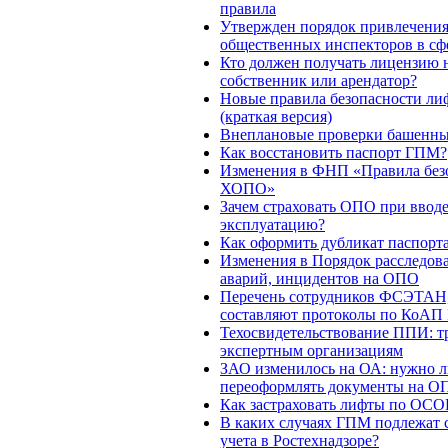
правила
Утвержден порядок привлечени
общественных инспекторов в сф
Кто должен получать лицензию
собственник или арендатор?
Новые правила безопасности ли
(краткая версия)
Внеплановые проверки башенны
Как восстановить паспорт ГПМ?
Изменения в ФНП «Правила без
ХОПО»
Зачем страховать ОПО при вводе
эксплуатацию?
Как оформить дубликат паспорта
Изменения в Порядок расследов
аварий, инцидентов на ОПО
Перечень сотрудников ФСЭТАН,
составляют протоколы по КоАП
Техосвидетельствование ППИ: т
экспертным организациям
ЗАО изменилось на ОА: нужно 
переоформлять документы на О
Как застраховать лифты по ОС
В каких случаях ГПМ подлежат 
учета в Ростехнадзоре?