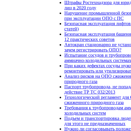
Штрафы Ростехнадзора для юри
лиц в 2020 году
Нарушение промышленной безо
при эксплуатации ОПО с ПС
Безопасная эксплуатация лифтов
статей)
Безопасная эксплуатация башенн
12 практических советов
Автокран стационарно не устано
зачем регистрировать ОПО?
Испытание сосудов и трубопров
аммиачно-холодильных система
При каких дефектах сосуды нуж
ремонтировать или утилизирова
Анализ рисков на ОПО сжиженн
природного газа
Паспорт трубопровода, не попа
действие ТР ТС 032/2013
Технологический регламент дл
сжиженного природного газа
Требования к трубопроводам ам
холодильных систем
Подъем и транспортировка люде
для этого не предназначенных
Нужно ли согласовывать положе