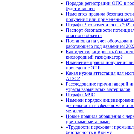
Порядок регистрации ОПО в гос
будет изменен
Изменятся правила безопасности
получения или применения мета
Штрафы.Что изменилось в 2022 
Паспорт безопасности потенциа
опасного объекта
Постановка на учет оборудовани
работающего под давлением 202
Как идентифицировать больнич
кислородный газификатор?
Изменение правил получения ли
проведение ЭПБ
Какая нужна аттестация для экс
АГЗС?
Расследование причин аварий,и
утраты взрывчатых материалов
Штрафы МЧС
Изменен порядок лицензирован
деятельности в сфере лома и отх
металлов
Новые правила обращения с чер
цветными металлами
«Трудности перехода»: промышл
безопасность в Крыму