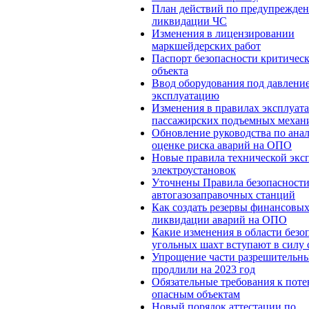
План действий по предупрежде
ликвидации ЧС
Изменения в лицензировании
маркшейдерских работ
Паспорт безопасности критичес
объекта
Ввод оборудования под давлени
эксплуатацию
Изменения в правилах эксплуат
пассажирских подъемных механ
Обновление руководства по анал
оценке риска аварий на ОПО
Новые правила технической экс
электроустановок
Уточнены Правила безопасност
автогазозаправочных станций
Как создать резервы финансовых
ликвидации аварий на ОПО
Какие изменения в области безо
угольных шахт вступают в силу с
Упрощение части разрешительн
продлили на 2023 год
Обязательные требования к пот
опасным объектам
Новый порядок аттестации по