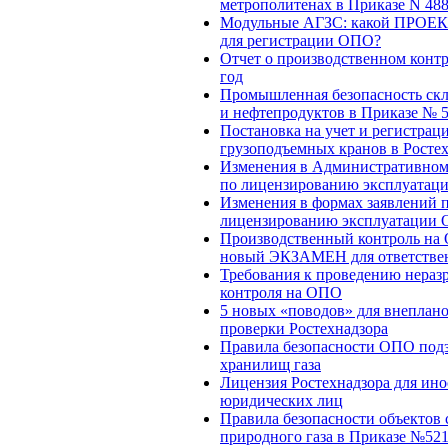
метрополитенах в Приказе N 48
Модульные АГЗС: какой ПРОЕК
для регистрации ОПО?
Отчет о производственном контр
год
Промышленная безопасность скл
и нефтепродуктов в Приказе № 
Постановка на учет и регистрац
грузоподъемных кранов в Росте
Изменения в Административном
по лицензированию эксплуата
Изменения в формах заявлений 
лицензированию эксплуатации
Производственный контроль на
новый ЭКЗАМЕН для ответстве
Требования к проведению нера
контроля на ОПО
5 новых «поводов» для внеплан
проверки Ростехнадзора
Правила безопасности ОПО под
хранилищ газа
Лицензия Ростехнадзора для ин
юридических лиц
Правила безопасности объектов
природного газа в Приказе №52