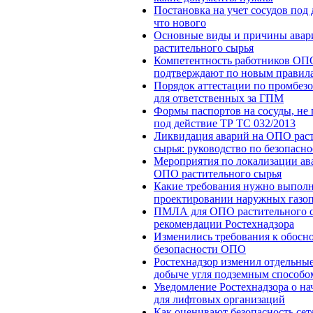
Постановка на учет сосудов под
что нового
Основные виды и причины ава
растительного сырья
Компетентность работников ОП
подтверждают по новым правил
Порядок аттестации по промбез
для ответственных за ГПМ
Формы паспортов на сосуды, не
под действие ТР ТС 032/2013
Ликвидация аварий на ОПО рас
сырья: руководство по безопасно
Мероприятия по локализации ав
ОПО растительного сырья
Какие требования нужно выполн
проектировании наружных газо
ПМЛА для ОПО растительного с
рекомендации Ростехнадзора
Изменились требования к обосн
безопасности ОПО
Ростехнадзор изменил отдельн
добыче угля подземным способо
Уведомление Ростехнадзора о на
для лифтовых организаций
Как оценивают безопасность сет