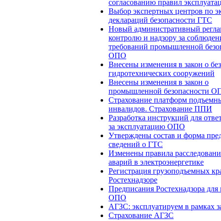
согласованию правил эксплуата
Выбор экспертных центров по э
деклараций безопасности ГТС
Новый административный регла
контролю и надзору за соблюде
требований промышленной безо
ОПО
Внесены изменения в закон о бе
гидротехнических сооружений
Внесены изменения в закон о
промышленной безопасности О
Страхование платформ подъемн
инвалидов. Страхование ППИ
Разработка инструкций для отве
за эксплуатацию ОПО
Утверждены состав и форма пре
сведений о ГТС
Изменены правила расследован
аварий в электроэнергетике
Регистрация грузоподъемных кр
Ростехнадзоре
Предписания Ростехнадзора для 
ОПО
АГЗС: эксплуатируем в рамках з
Страхование АГЗС