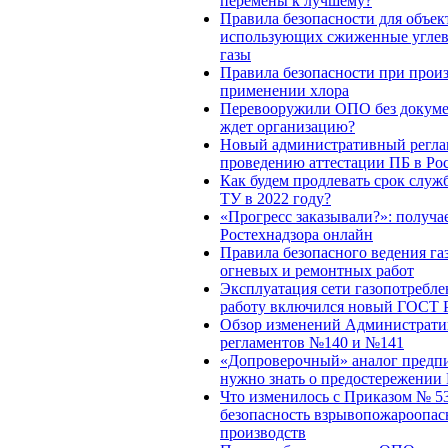
перемены к лучшему?
Правила безопасности для объек
использующих сжиженные угле
газы
Правила безопасности при произ
применении хлора
Перевооружили ОПО без докуме
ждет организацию?
Новый административный регла
проведению аттестации ПБ в Ро
Как будем продлевать срок служ
ТУ в 2022 году?
«Прогресс заказывали?»: получа
Ростехнадзора онлайн
Правила безопасного ведения га
огневых и ремонтных работ
Эксплуатация сети газопотребле
работу включился новый ГОСТ 
Обзор изменений Администрат
регламентов №140 и №141
«Допроверочный» аналог предпи
нужно знать о предостережении
Что изменилось с Приказом № 53
безопасность взрывопожароопа
производств