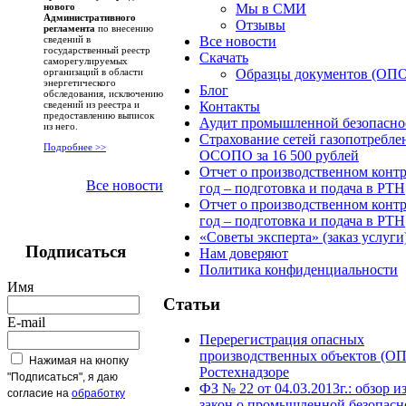
Мы в СМИ
нового
Административного
Отзывы
регламента
по внесению
Все новости
сведений в
государственный реестр
Скачать
саморегулируемых
Образцы документов (ОПО
организаций в области
энергетического
Блог
обследования, исключению
Контакты
сведений из реестра и
предоставлению выписок
Аудит промышленной безопасно
из него.
Страхование сетей газопотребле
Подробнее >>
ОСОПО за 16 500 рублей
Отчет о производственном контр
Все новости
год – подготовка и подача в РТН
Отчет о производственном контр
год – подготовка и подача в РТН
«Советы эксперта» (заказ услуги
Подписаться
Нам доверяют
Политика конфиденциальности
Имя
Статьи
E-mail
Перерегистрация опасных
производственных объектов (ОП
Нажимая на кнопку
Ростехнадзоре
"Подписаться", я даю
ФЗ № 22 от 04.03.2013г.: обзор 
согласие на
обработку
закон о промышленной безопасн