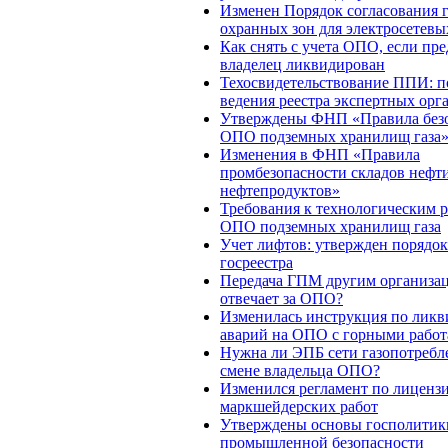
Изменен Порядок согласования 
охранных зон для электросетевы
Как снять с учета ОПО, если п
владелец ликвидирован
Техосвидетельствование ППИ: п
ведения реестра экспертных орг
Утверждены ФНП «Правила без
ОПО подземных хранилищ газа
Изменения в ФНП «Правила
промбезопасности складов нефт
нефтепродуктов»
Требования к технологическим 
ОПО подземных хранилищ газа
Учет лифтов: утвержден порядок
госреестра
Передача ГПМ другим организац
отвечает за ОПО?
Изменилась инструкция по лик
аварий на ОПО с горными рабо
Нужна ли ЭПБ сети газопотребл
смене владельца ОПО?
Изменился регламент по лицен
маркшейдерских работ
Утверждены основы госполитики
промышленной безопасности