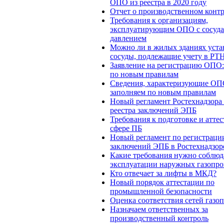
ОПО из реестра в 2020 году
Отчет о производственном конт
Требования к организациям,
эксплуатирующим ОПО с сосуда
давлением
Можно ли в жилых зданиях уста
сосуды, подлежащие учету в РТ
Заявление на регистрацию ОПО:
по новым правилам
Сведения, характеризующие ОП
заполняем по новым правилам
Новый регламент Ростехнадзора
реестра заключений ЭПБ
Требования к подготовке и аттес
сфере ПБ
Новый регламент по регистраци
заключений ЭПБ в Ростехнадзор
Какие требования нужно соблюд
эксплуатации наружных газопро
Кто отвечает за лифты в МКД?
Новый порядок аттестации по
промышленной безопасности
Оценка соответствия сетей газо
Назначаем ответственных за
производственный контроль