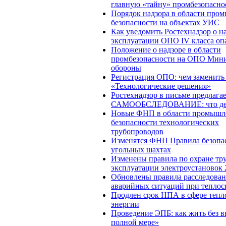
главную «тайну» промбезопасно
Порядок надзора в области про
безопасности на объектах УИС
Как уведомить Ростехнадзор о н
эксплуатации ОПО IV класса оп
Положение о надзоре в области
промбезопасности на ОПО Мини
обороны
Регистрация ОПО: чем заменить
«Технологические решения»
Ростехнадзор в письме предлага
САМООБСЛЕДОВАНИЕ: что де
Новые ФНП в области промышл
безопасности технологических
трубопроводов
Изменятся ФНП Правила безопа
угольных шахтах
Изменены правила по охране тр
эксплуатации электроустановок 
Обновлены правила расследова
аварийных ситуаций при тепло
Продлен срок НПА в сфере тепл
энергии
Проведение ЭПБ: как жить без в
полной мере»