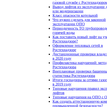
газовой службе с Ростехнадзоро
Вывод лифтов из эксплуатации 
или модернизации
Класс опасности котельной
Что нужно сделать для законной
эксплуатации ОПО
Периодичность ТО трубопроводо
горячей воды
Как поставить новый лифт на уч
Ростехнадзоре?
Оформление тепловых сетей в
Ростехнадзоре
Дистанционные проверки влад
в 2020 году
Профилактика нарушений: мето
Ростехнадзора
Внеплановые проверки башенны
статистика Ростехнадзора
Итоги госнадзора за сетями газ
в 2019 году
Типовые нарушения правил экс
лифтов
Типовые нарушения на ОПО с 
Как создать аттестационную ко
промышленной безопасности?