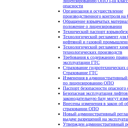
лицензированию ОПО I-III клас
опасности
Организация и осуществление
производственного контроля н
Обращение взрывчатых материал
положение о лицензировании
Технический паспорт взрывобез
Технологический регламент дл
нефтяной и газовой промышлен
Технологический регламент хим
технологических производств
Требования к содержанию прави
эксплуатации ГТС
Страхование гидротехнических 
Страхование ГТС
Изменения в административный
по лицензированию ОПО
Паспорт безопасности опасного 
Безопасная эксплуатация лифтов
законодательную базу могут изм
Внесены изменения в закон об о
страховании ОПО
Новый административный регла
выдаче разрешений на эксплуат
Утвержден административный р