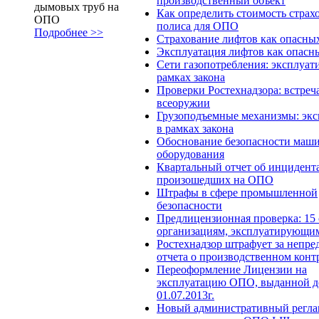
производственный объект
дымовых труб на
Как определить стоимость страх
ОПО
полиса для ОПО
Подробнее >>
Страхование лифтов как опасны
Эксплуатация лифтов как опасн
Сети газопотребления: эксплуат
рамках закона
Проверки Ростехнадзора: встреч
всеоружии
Грузоподъемные механизмы: эк
в рамках закона
Обоснование безопасности маш
оборудования
Квартальный отчет об инцидента
произошедших на ОПО
Штрафы в сфере промышленной
безопасности
Предлицензионная проверка: 15 
организациям, эксплуатирующ
Ростехнадзор штрафует за непре
отчета о производственном конт
Переоформление Лицензии на
эксплуатацию ОПО, выданной д
01.07.2013г.
Новый административный регла