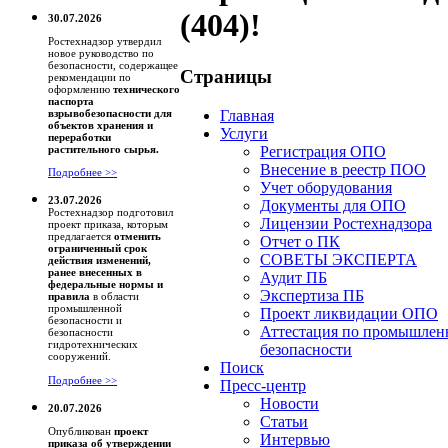
(404)!
30.07.2026
Ростехнадзор утвердил
новое руководство по
безопасности, содержащее
Страницы
рекомендации по
оформлению
технического
паспорта
Главная
взрывобезопасности для
объектов хранения и
Услуги
переработки
Регистрация ОПО
растительного сырья.
Внесение в реестр ПОО
Подробнее >>
Учет оборудования
23.07.2026
Документы для ОПО
Ростехнадзор подготовил
Лицензии Ростехнадзора
проект приказа, которым
предлагается
отменить
Отчет о ПК
ограниченный срок
СОВЕТЫ ЭКСПЕРТА
действия изменений,
ранее внесенных в
Аудит ПБ
федеральные нормы и
Экспертиза ПБ
правила
в области
промышленной
Проект ликвидации ОПО
безопасности и
Аттестация по промышлен
безопасности
гидротехнических
безопасности
сооружений.
Поиск
Подробнее >>
Пресс-центр
Новости
20.07.2026
Статьи
Опубликован
проект
Интервью
приказа об утверждении