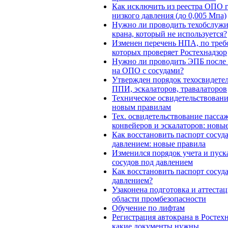
Как исключить из реестра ОПО г
низкого давления (до 0,005 Мпа)
Нужно ли проводить техобслужи
крана, который не используется?
Изменен перечень НПА, по треб
которых проверяет Ростехнадзор
Нужно ли проводить ЭПБ после
на ОПО с сосудами?
Утвержден порядок техосвидете
ППИ, эскалаторов, травалаторов
Техническое освидетельствован
новым правилам
Тех. освидетельствование пасса
конвейеров и эскалаторов: новы
Как восстановить паспорт сосуд
давлением: новые правила
Изменился порядок учета и пуска
сосудов под давлением
Как восстановить паспорт сосуд
давлением?
Узаконена подготовка и аттестац
области промбезопасности
Обучение по лифтам
Регистрация автокрана в Ростехн
какие документы нужны