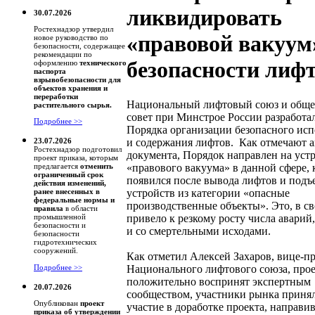
ликвидировать
30.07.2026
Ростехнадзор утвердил
«правовой вакуум
новое руководство по
безопасности, содержащее
рекомендации по
безопасности лиф
оформлению
технического
паспорта
взрывобезопасности для
объектов хранения и
переработки
Национальный лифтовый союз и общ
растительного сырья.
совет при Минстрое России разработа
Подробнее >>
Порядка организации безопасного исп
и содержания лифтов. Как отмечают 
23.07.2026
Ростехнадзор подготовил
документа, Порядок направлен на уст
проект приказа, которым
«правового вакуума» в данной сфере,
предлагается
отменить
ограниченный срок
появился после вывода лифтов и под
действия изменений,
устройств из категории «опасные
ранее внесенных в
федеральные нормы и
производственные объекты». Это, в св
правила
в области
привело к резкому росту числа аварий,
промышленной
безопасности и
и со смертельными исходами.
безопасности
гидротехнических
сооружений.
Как отметил Алексей Захаров, вице-п
Национального лифтового союза, про
Подробнее >>
положительно воспринят экспертным
20.07.2026
сообществом, участники рынка приня
Опубликован
проект
участие в доработке проекта, направи
приказа об утверждении