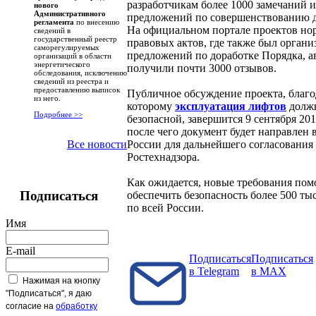
разработчикам более 1000 замечаний и
нового
Административного
предложений по совершенствованию 
регламента
по внесению
На официальном портале проектов н
сведений в
государственный реестр
правовых актов, где также был органи
саморегулируемых
предложений по доработке Порядка, а
организаций в области
энергетического
получили почти 3000 отзывов.
обследования, исключению
сведений из реестра и
предоставлению выписок
Публичное обсуждение проекта, благо
из него.
которому
эксплуатация лифтов
должн
Подробнее >>
безопасной, завершится 9 сентября 201
после чего документ будет направлен
России для дальнейшего согласования
Все новости
Ростехнадзора.
Как ожидается, новые требования пом
Подписаться
обеспечить безопасность более 500 ты
по всей России.
Имя
E-mail
Подписаться
Подписаться
в Telegram
в MAX
Нажимая на кнопку
"Подписаться", я даю
согласие на
обработку