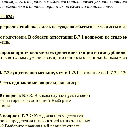
нениям, т.к. им придется сдавать дополнительную аттестацию
я подготовки к аттестации и их разделении по областям.
т 2024:
едположений оказалось не суждено сбыться
… что имеем в ит
сс подготовки.
В области аттестации Б.7.1 вопросов не стало 
жешь.
 вопросы про тепловые электрические станции и газотурбинны
т так вот… мы думали с вами, что вопросы ограничат блоком «га
 Б.7.3 существенно меньше, чем в Б.7.1
, а именно: по Б.7.2 – 12
7.3 есть одинаковые вопросы
, например:
0 вопрос в
Б.7.3
: В каком случае пуск газовой
ся из горячего состояния? Выберите
твета.
8 вопрос в Б.7.2
: Кто должен осуществлять
азораспределения и газопотребления тепловых
й? Выберите правильный вариант ответа.