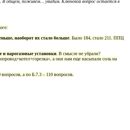
. В общем, поживём… увидим. Ключевой вопрос остается в
оге:
меньше, наоборот их стало больше
. Было 184, стало 211. ППЦ
е и парогазовые установки
.
В смысле не убрали?
зопровод+котел+горелка», а они нам еще насыпали соль на
0 вопросов, а по Б.7.3 – 110 вопросов.