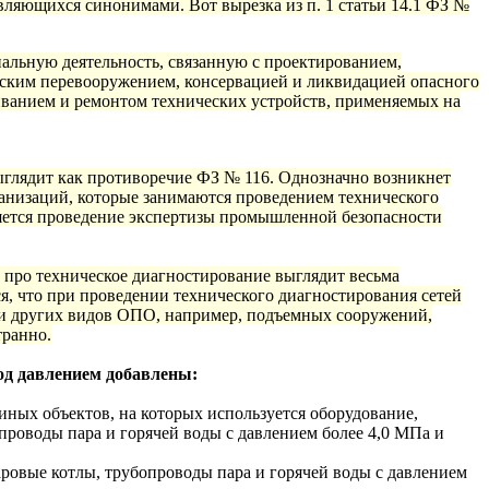
вляющихся синонимами. Вот вырезка из п. 1 статьи 14.1 ФЗ №
альную деятельность, связанную с проектированием,
еским перевооружением, консервацией и ликвидацией опасного
живанием и ремонтом технических устройств, применяемых на
глядит как противоречие ФЗ № 116. Однозначно возникнет
ганизаций, которые занимаются проведением технического
яется проведение экспертизы промышленной безопасности
про техническое диагностирование выглядит весьма
ется, что при проведении технического диагностирования сетей
нии других видов ОПО, например, подъемных сооружений,
транно.
од давлением добавлены:
иных объектов, на которых используется оборудование,
роводы пара и горячей воды с давлением более 4,0 МПа и
аровые котлы, трубопроводы пара и горячей воды с давлением