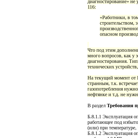
диагностирование» не у
116:
«Работники, в то
строительством, 
производственног
опасном производ
Что под этим дополнени
много вопросов, как у
диагностирования.
Тип
технических устройств
На текущий момент от Р
странным, т.к. встречае
газопотребления нужно
нефтянке и т.д. не нуж
В раздел
Требования п
Б.8.1.1 Эксплуатация 
работающее под избыто
(или) при температуре,
Б.8.1.2 Эксплуатация 