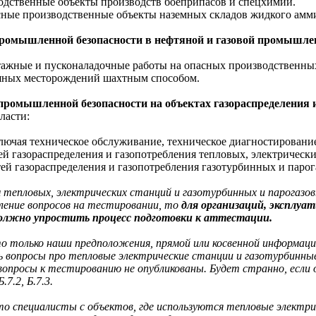
дственные объекты производств боеприпасов и спецхимии.
ые производственные объекты наземных складов жидкого амми
ромышленной безопасности в нефтяной и газовой промышле
ажные и пусконаладочные работы на опасных производственных
тяных месторождений шахтным способом.
промышленной безопасности на объектах газораспределения и
ласти:
ючая техническое обслуживание, техническое диагностирование,
й газораспределения и газопотребления тепловых, электрическ
ей газораспределения и газопотребления газотурбинных и парог
 тепловых, электрических станций и газотурбинных и парогаз
еление вопросов на тестировании, то
для организаций, эксплуа
 должно упростить процесс подготовки к аттестации.
 только наши предположения, прямой или косвенной информации
ь вопросы про тепловые электрические станции и газотурбинные
опросы к тестированию не опубликованы. Будет странно, если
.7.2, Б.7.3.
то специалисты с объектов, где используются тепловые электри