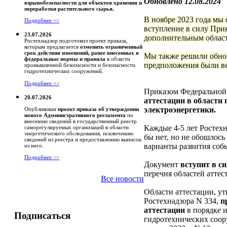
Обновлено 12.08.2024
взрывобезопасности для объектов хранения и
переработки растительного сырья.
В ноябре 2023 года мы 
Подробнее >>
вступление в силу При
23.07.2026
дополнительным област
Ростехнадзор подготовил проект приказа,
которым предлагается
отменить ограниченный
срок действия изменений, ранее внесенных в
Мы также решили обно
федеральные нормы и правила
в области
предположения были ве
промышленной безопасности и безопасности
гидротехнических сооружений.
Подробнее >>
Приказом Федеральной 
20.07.2026
аттестации в области
электроэнергетики.
Опубликован
проект приказа об утверждении
нового Административного регламента
по
внесению сведений в государственный реестр
Каждые 4-5 лет Ростех
саморегулируемых организаций в области
энергетического обследования, исключению
бы нет, но не обошлось
сведений из реестра и предоставлению выписок
варианты развития соб
из него.
Подробнее >>
Документ
вступит в си
перечня областей аттес
Все новости
Области аттестации, у
Ростехнадзора N 334,
п
аттестации
в порядке 
Подписаться
гидротехнических соор