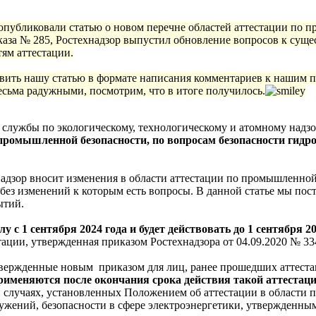
опубликовали статью о новом перечне областей аттестации по п
каза № 285, Ростехнадзор выпустил обновление вопросов к суще
ям аттестации.
вить нашу статью в формате написания комментариев к нашим 
сьма радужными, посмотрим, что в итоге получилось.
службы по экологическому, технологическому и атомному надзо
 промышленной безопасности, по вопросам безопасности гидро
надзор вносит изменения в области аттестации по промышленной
 без изменений к которым есть вопросы. В данной статье мы по
ытий.
лу с 1 сентября 2024 года и будет действовать до 1 сентября 2
тации, утвержденная приказом Ростехнадзора от 04.09.2020 № 33
твержденные новым приказом для лиц, ранее прошедших аттест
рименяются после окончания срока действия такой аттестац
и случаях, установленных Положением об аттестации в области
ужений, безопасности в сфере электроэнергетики, утвержденны