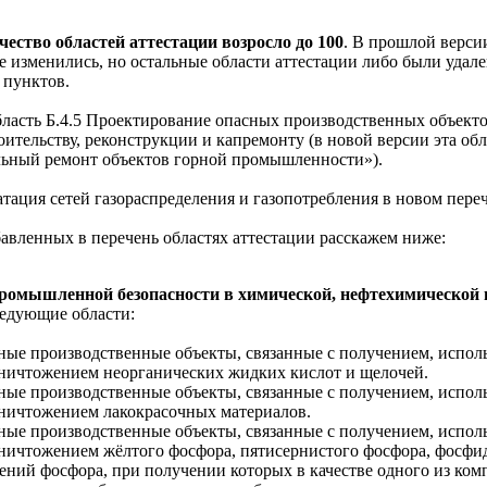
чество областей аттестации возросло до 100
. В прошлой верси
 изменились, но остальные области аттестации либо были удале
 пунктов.
бласть Б.4.5 Проектирование опасных производственных объекто
ительству, реконструкции и капремонту (в новой версии эта обл
льный ремонт объектов горной промышленности»).
атация сетей газораспределения и газопотребления в новом переч
авленных в перечень областях аттестации расскажем ниже:
ромышленной безопасности в химической, нефтехимическо
едующие области:
ые производственные объекты, связанные с получением, исполь
ничтожением неорганических жидких кислот и щелочей.
ые производственные объекты, связанные с получением, исполь
ничтожением лакокрасочных материалов.
ые производственные объекты, связанные с получением, исполь
ничтожением жёлтого фосфора, пятисернистого фосфора, фосфид
ений фосфора, при получении которых в качестве одного из ко