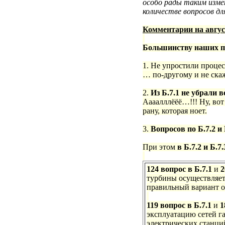
особо рады таким изме
количестве вопросов дл
Комментарии на авгус
Большинству наших пр
1. Не упростили проце
… по-другому и не ска
2.
Из Б.7.1 не убрали
Аааалллёёё…!!!
Ну, во
рану, которая ноет.
3.
Вопросов по Б.7.2 и
При этом
в Б.7.2 и Б.
124 вопрос в Б.7.1
и
2
турбины осуществляет
правильный вариант о
119 вопрос в Б.7.1
и
1
эксплуатацию сетей г
электрических станци