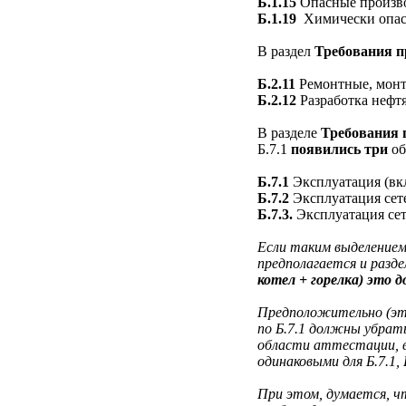
Б.1.15
Опасные произво
Б.1.19
Химически опасн
В раздел
Требования п
Б.2.11
Ремонтные, монт
Б.2.12
Разработка неф
В разделе
Требования 
Б.7.1
появились три
об
Б.7.1
Эксплуатация (вкл
Б.7.2
Эксплуатация сете
Б.7.3.
Эксплуатация сет
Если таким выделением
предполагается и разд
котел + горелка) это
Предположительно (это
по Б.7.1 должны убрат
области аттестации, в
одинаковыми для Б.7.1, Б
При этом, думается, ч