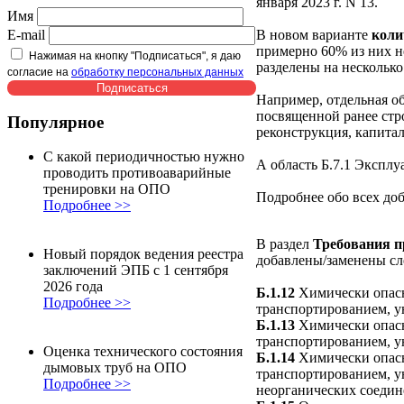
января 2023 г. N 13.
Имя
E-mail
В новом варианте
коли
примерно 60% из них не
Нажимая на кнопку "Подписаться", я даю
разделены на несколько
согласие на
обработку персональных данных
Например, отдельная о
посвященной ранее стро
Популярное
реконструкция, капита
С какой периодичностью нужно
А область Б.7.1 Эксплу
проводить противоаварийные
тренировки на ОПО
Подробнее обо всех доб
Подробнее >>
В раздел
Требования п
Новый порядок ведения реестра
добавлены/заменены сл
заключений ЭПБ с 1 сентября
2026 года
Б.1.12
Химически опасн
Подробнее >>
транспортированием, у
Б.1.13
Химически опасн
транспортированием, у
Оценка технического состояния
Б.1.14
Химически опасн
дымовых труб на ОПО
транспортированием, у
Подробнее >>
неорганических соедин