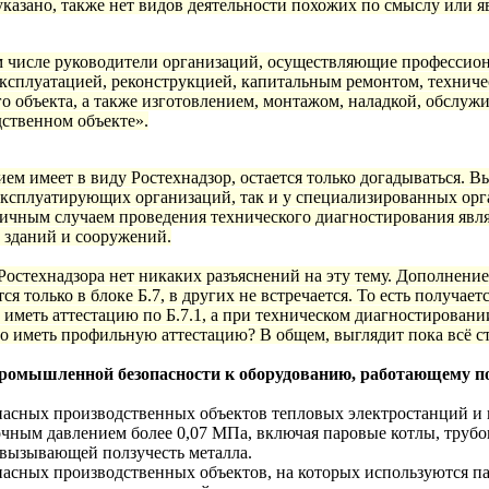
казано, также нет видов деятельности похожих по смыслу или я
м числе руководители организаций, осуществляющие профессион
эксплуатацией, реконструкцией, капитальным ремонтом, технич
о объекта, а также изготовлением, монтажом, наладкой, обслу
ственном объекте».
ем имеет в виду Ростехнадзор, остается только догадываться.
Вы
 эксплуатирующих организаций, так и у специализированных ор
ичным случаем проведения технического диагностирования явл
, зданий и сооружений.
остехнадзора нет никаких разъяснений на эту тему.
Дополнение 
тся только в блоке Б.7, в других не встречается. То есть получа
 иметь аттестацию по Б.7.1, а при техническом диагностирова
но иметь профильную аттестацию? В общем, выглядит пока всё с
ромышленной безопасности к оборудованию, работающему п
опасных производственных объектов тепловых электростанций и 
чным давлением более 0,07 МПа, включая паровые котлы, трубоп
 вызывающей ползучесть металла.
опасных производственных объектов, на которых используются п