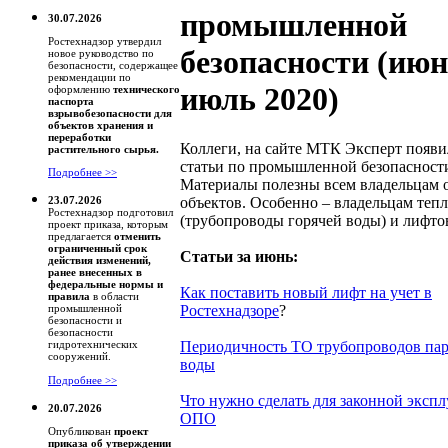
промышленной
30.07.2026
Ростехнадзор утвердил
безопасности (июн
новое руководство по
безопасности, содержащее
рекомендации по
июль 2020)
оформлению
технического
паспорта
взрывобезопасности для
объектов хранения и
переработки
Коллеги, на сайте МТК Эксперт появ
растительного сырья.
статьи по промышленной безопасност
Подробнее >>
Материалы полезны всем владельцам 
объектов. Особенно – владельцам теп
23.07.2026
Ростехнадзор подготовил
(трубопроводы горячей воды) и лифто
проект приказа, которым
предлагается
отменить
ограниченный срок
Статьи за июнь:
действия изменений,
ранее внесенных в
федеральные нормы и
Как поставить новый лифт на учет в
правила
в области
Ростехнадзоре
?
промышленной
безопасности и
безопасности
Периодичность ТО трубопроводов пар
гидротехнических
сооружений.
воды
Подробнее >>
Что нужно сделать для законной эксп
20.07.2026
ОПО
Опубликован
проект
приказа об утверждении