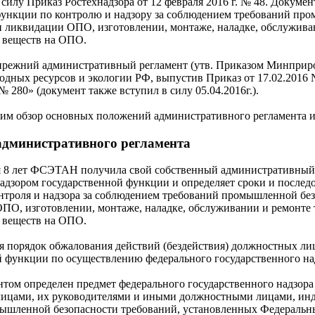
с силу Приказ Ростехнадзора от 12 февраля 2016 г. № 48. Доку
нкции по контролю и надзору за соблюдением требований пром
и ликвидации ОПО, изготовлении, монтаже, наладке, обслужив
 веществ на ОПО.
 прежний административный регламент (утв. Приказом Минприрод
одных ресурсов и экологии РФ, выпустив Приказ от 17.02.201
 № 280» (документ также вступил в силу 05.04.2016г.).
вим обзор основных положений административного регламента и
дминистративного регламента
тя 8 лет ФСЭТАН получила свой собственный административный 
адзором государственной функции и определяет сроки и послед
нтроля и надзора за соблюдением требований промышленной без
ПО, изготовлении, монтаже, наладке, обслуживании и ремонте
 веществ на ОПО.
ся порядок обжалования действий (бездействия) должностных л
 функции по осуществлению федерального государственного над
ом определен предмет федерального государственного надзора 
ицами, их руководителями и иными должностными лицами, ин
мышленной безопасности требований, установленных Федеральн