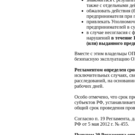
также с отдельными де
обжаловать действия (
предпринимателя при 
привлекать Уполномоч
предпринимателей в су
в случае несогласия с
нарушений
в течение 
(или) выданного пред
Вместе с этим владельцы ОП
безопасную эксплуатацию ОП
Регламентом определен сро
исключительных случаях, св
расследований, на основани
рабочих дней.
Особо отмечено, что срок п
субъектов РФ, устанавливае
общий срок проведения пров
Согласно п. 19 Регламента, 
РФ от 5 мая 2012 г. № 455.
Пунктом 20 Регламента оп