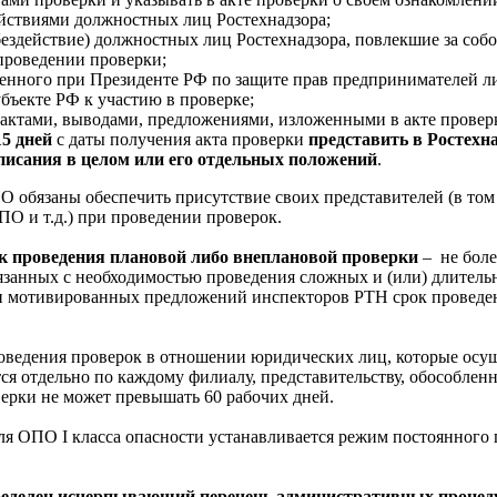
йствиями должностных лиц Ростехнадзора;
бездействие) должностных лиц Ростехнадзора, повлекшие за со
проведении проверки;
енного при Президенте РФ по защите прав предпринимателей л
бъекте РФ к участию в проверке;
 фактами, выводами, предложениями, изложенными в акте прове
15 дней
с даты получения акта проверки
представить в Ростехн
писания в целом или его отдельных положений
.
О обязаны обеспечить присутствие своих представителей (в том 
О и т.д.) при проведении проверок.
к проведения плановой либо внеплановой проверки
– не боле
язанных с необходимостью проведения сложных и (или) длитель
и мотивированных предложений инспекторов РТН срок проведени
роведения проверок в отношении юридических лиц, которые осущ
тся отдельно по каждому филиалу, представительству, обособл
ерки не может превышать 60 рабочих дней.
для ОПО I класса опасности устанавливается режим постоянного
ределен исчерпывающий перечень административных процед