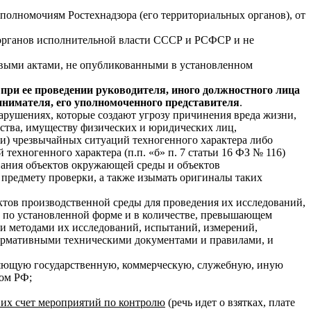
 полномочиям Ростехнадзора (его территориальных органов), от
органов исполнительной власти СССР и РСФСР и не
выми актами, не опубликованными в установленном
при ее проведении руководителя, иного должностного лица
инимателя, его уполномоченного представителя
.
арушениях, которые создают угрозу причинения вреда жизни,
рства, имуществу физических и юридических лиц,
и) чрезвычайных ситуаций техногенного характера либо
техногенного характера (п.п. «б» п. 7 статьи 16 ФЗ № 116)
вания объектов окружающей среды и объектов
 предмету проверки, а также изымать оригиналы таких
тов производственной среды для проведения их исследований,
б по установленной форме и в количестве, превышающем
и методами их исследований, испытаний, измерений,
ормативными техническими документами и правилами, и
ляющую государственную, коммерческую, служебную, иную
вом РФ;
их счет мероприятий по контролю
(речь идет о взятках, плате