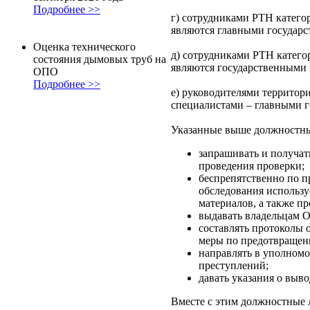
Подробнее >>
г) сотрудниками РТН катего
являются главными государ
Оценка технического
д) сотрудниками РТН катего
состояния дымовых труб на
являются государственными
ОПО
Подробнее >>
е) руководителями территори
специалистами – главными го
Указанные выше должностные
запрашивать и получа
проведения проверки;
беспрепятственно по п
обследования использу
материалов, а также п
выдавать владельцам 
составлять протоколы
меры по предотвращен
направлять в уполномо
преступлений;
давать указания о выво
Вместе с этим должностные 