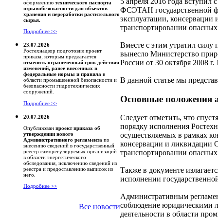
5 апреля 2016 года вступил 
оформлению
технического паспорта
взрывобезопасности для объектов
ФСЭТАН государственной фу
хранения и переработки растительного
эксплуатации, консервации 
сырья.
транспортировании опасных
Подробнее >>
Вместе с этим утратил силу
23.07.2026
Ростехнадзор подготовил проект
вынесло Министерство прир
приказа, которым предлагается
России от 30 октября 2008 г.
отменить ограниченный срок действия
изменений, ранее внесенных в
федеральные нормы и правила
в
В данной статье мы предста
области промышленной безопасности и
безопасности гидротехнических
сооружений.
Основные положения а
Подробнее >>
Следует отметить, что спус
20.07.2026
порядку исполнения Ростехн
Опубликован
проект приказа об
осуществляемых в рамках ко
утверждении нового
Административного регламента
по
консервации и ликвидации О
внесению сведений в государственный
транспортировании опасных
реестр саморегулируемых организаций
в области энергетического
обследования, исключению сведений из
Также в документе излагает
реестра и предоставлению выписок из
него.
исполнении государственной
Подробнее >>
Административным регламент
соблюдение юридическими л
Все новости
деятельности в области про