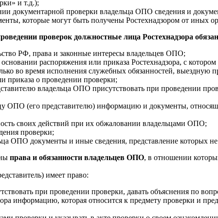
ки» и т.д.);
нии документарной проверки владельца ОПО сведения и докумен
менты, которые могут быть получены Ростехнадзором от иных орг
проведении проверок должностные лица Ростехнадзора обяза
ьство РФ, права и законные интересы владельцев ОПО;
 основании распоряжения или приказа Ростехнадзора, с которо
лько во время исполнения служебных обязанностей, выездную п
и приказа о проведении проверки;
дставителю владельца ОПО присутствовать при проведении пров
цу ОПО (его представителю) информацию и документы, относящие
ность своих действий при их обжаловании владельцами ОПО;
дения проверки;
льца ОПО документы и иные сведения, представление которых не
аны
права и обязанности владельцев ОПО
, в отношении которы
редставитель) имеет право:
тствовать при проведении проверки, давать объяснения по вопр
зора информацию, которая относится к предмету проверки и пр
тами проверки и указывать в акте проверки о своем ознакомлении