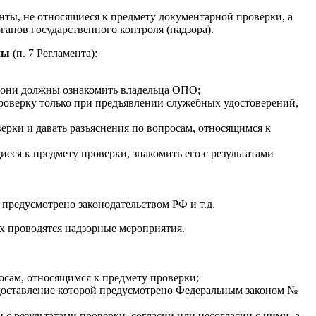
ты, не относящиеся к предмету документарной проверки, а
анов государственного контроля (надзора).
ны
(п. 7 Регламента):
м они должны ознакомить владельца ОПО;
роверку только при предъявлении служебных удостоверений,
ерки и давать разъяснения по вопросам, относящимся к
ся к предмету проверки, знакомить его с результатами
 предусмотрено законодательством РФ и т.д.
х проводятся надзорные мероприятия.
осам, относящимся к предмету проверки;
едоставление которой предусмотрено Федеральным законом №
 с результатами проверки, согласии или несогласии с ними, а