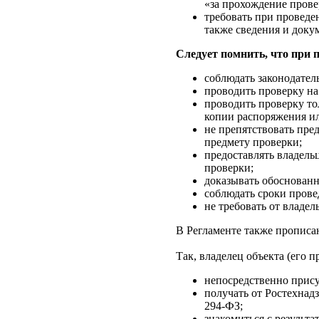
«за прохождение провер
требовать при проведе
также сведения и доку
Следует помнить, что при 
соблюдать законодател
проводить проверку на
проводить проверку то
копии распоряжения ил
не препятствовать пре
предмету проверки;
предоставлять владель
проверки;
доказывать обоснован
соблюдать сроки прове
не требовать от владе
В Регламенте также пропис
Так, владелец объекта (его п
непосредственно прису
получать от Ростехнад
294-ФЗ;
знакомиться с результа