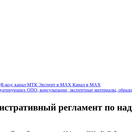
Канал в MAX
стративный регламент по надз