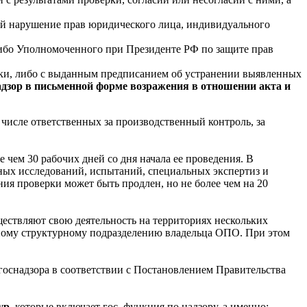
бой нарушение прав юридического лица, индивидуального
ибо Уполномоченного при Президенте РФ по защите прав
рки, либо с выданным предписанием об устранении выявленных
адзор в письменной форме возражения в отношении акта и
числе ответственных за производственный контроль, за
е чем 30 рабочих дней со дня начала ее проведения. В
ных исследований, испытаний, специальных экспертиз и
я проверки может быть продлен, но не более чем на 20
ествляют свою деятельность на территориях нескольких
енному структурному подразделению владельца ОПО. При этом
 госнадзора в соответствии с Постановлением Правительства
ур
, которые включает гос. функция по надзору, а именно: