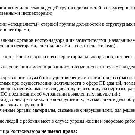
рии «специалисты» ведущей группы должностей в структурных п
ственными инспекторами;
рии «специалисты» старшей группы должностей в структурных п
 инспекторами;
альных органов Ростехнадзора и их заместителями (начальникам
с. инспекторами, специалистами – гос. инспекторами).
 лица Ростехнадзора и его территориальных органов, осуществ
ть на основании мотивированного письменного запроса от влад
редъявлении служебного удостоверения и копии приказа (распо
емых при осуществлении деятельности в сфере ПБ зданий, поме
роводить необходимые исследования, испытания, экспертизы, ра
ОПО предписания об устранении выявленных нарушений;
 об административных правонарушениях, рассматривать дела об
ию таких нарушений;
ченные органы материалы, связанные с нарушениями, для реше
де людей с рабочих мест в случае угрозы жизни и здоровью рабо
лица Ростехнадзора
не имеют права
: