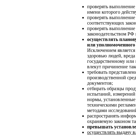
проверять выполнение 
имени которого действ
проверять выполнение
соответствующих закон
проверять выполнение
законодательством РФ 
осуществлять планову
или уполномоченного 
Исключением является 
здоровью людей, вреда
государственному или 
влекут причинение тако
требовать представлен
производственной сред
документов;
отбирать образцы прод
испытаний, измерений 
нормы, установленные 
техническими регламе
методами исследований
распространять инфор
охраняемую законом та
превышать установле
осуществлять выдачу 