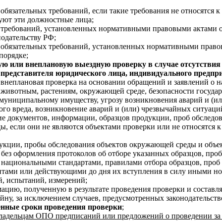
обязательных требований, если такие требования не относятся к
уют эти должностные лица;
 требований, установленных нормативными правовыми актами 
одательству РФ;
 обязательных требований, установленных нормативными право
порядке;
ю или внеплановую выездную проверку в случае отсутствия 
представителя юридического лица, индивидуального предпр
внеплановая проверка на основании обращений и заявлений о н
 животным, растениям, окружающей среде, безопасности госуда
муниципальному имуществу, угрозу возникновения аварий и (ил
го вреда, возникновение аварий и (или) чрезвычайных ситуаций 
ие документов, информации, образцов продукции, проб обследо
ы, если они не являются объектами проверки или не относятся к
укции, пробы обследования объектов окружающей среды и объек
без оформления протоколов об отборе указанных образцов, про
национальными стандартами, правилами отбора образцов, проб 
нтами или действующими до дня их вступления в силу иными н
, испытаний, измерений;
мацию, полученную в результате проведения проверки и состав
йну, за исключением случаев, предусмотренных законодательст
нные сроки проведения проверки
;
владельцам ОПО предписаний или предложений о проведении за 