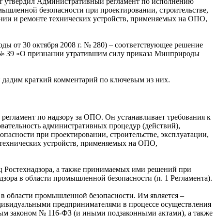
мент утвердил Административный регламент по исполнению
ышленной безопасности при проектировании, строительстве,
ании и ремонте технических устройств, применяемых на ОПО,
ы от 30 октября 2008 г. № 280) – соответствующее решение
6 № 39 «О признании утратившим силу приказа Минприроды
 дадим краткий комментарий по ключевым из них.
регламент по надзору за ОПО. Он устанавливает требования к
овательность административных процедур (действий),
опасности при проектировании, строительстве, эксплуатации,
 технических устройств, применяемых на ОПО,
иц Ростехнадзора, а также принимаемых ими решений при
зора в области промышленной безопасности (п. 1 Регламента).
в области промышленной безопасности. Им является –
дивидуальными предпринимателями в процессе осуществления
ым законом № 116-ФЗ (и иными подзаконными актами), а также