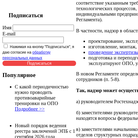
соответствие указанным тре
технологических процессов,
индивидуальными предприним
Подписаться
Регламента).
Имя
В частности, надзор в облас
E-mail
проектирование, экспл
изготовление, монтаж,
Нажимая на кнопку "Подписаться", я
проведение экспертиз
даю согласие на
обработку
подготовка и перепод
персональных данных
эксплуатируют ОПО, уч
В новом Регламенте определ
Популярное
сотрудников (п. 5-8).
С какой периодичностью
Так, надзор может осущест
нужно проводить
противоаварийные
а) руководителем Ростехнадз
тренировки на ОПО
Подробнее >>
б) заместителями руководит
находятся вопросы федеральн
Новый порядок ведения
в) заместителями начальник
реестра заключений ЭПБ с 1
отделов структурных подраз
сентября 2026 года