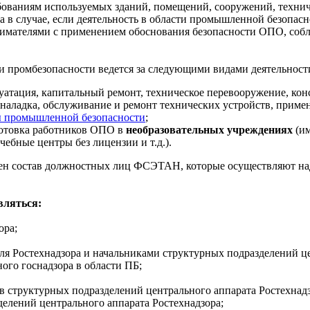
бованиям используемых зданий, помещений, сооружений, технич
 а в случае, если деятельность в области промышленной безопа
ателями с применением обоснования безопасности ОПО, соблюд
ти промбезопасности ведется за следующими видами деятельности 
уатация, капитальный ремонт, техническое перевооружение, ко
 наладка, обслуживание и ремонт технических устройств, прим
ы промышленной безопасности
;
готовка работников ОПО в
необразовательных учреждениях
(им
ебные центры без лицензии и т.д.).
ен состав должностных лиц ФСЭТАН, которые осуществляют надз
вляться:
ора;
еля Ростехнадзора и начальниками структурных подразделений це
ого госнадзора в области ПБ;
ов структурных подразделений центрального аппарата Ростехнад
делений центрального аппарата Ростехнадзора;