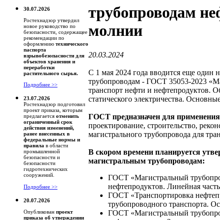
трубопроводам не
30.07.2026
Ростехнадзор утвердил
молнии
новое руководство по
безопасности, содержащее
рекомендации по
оформлению
технического
паспорта
20.03.2024
взрывобезопасности для
объектов хранения и
переработки
С 1 мая 2024 года вводится еще один
растительного сырья.
трубопроводам - ГОСТ 35053-2023 «
Подробнее >>
транспорт нефти и нефтепродуктов. О
статического электричества. Основны
23.07.2026
Ростехнадзор подготовил
проект приказа, которым
ГОСТ предназначен для применения
предлагается
отменить
ограниченный срок
проектирование, строительство, реко
действия изменений,
магистрального трубопровода для тра
ранее внесенных в
федеральные нормы и
правила
в области
В скором времени планируется утве
промышленной
безопасности и
магистральным трубопроводам:
безопасности
гидротехнических
сооружений.
ГОСТ «Магистральный трубопро
нефтепродуктов. Линейная часть
Подробнее >>
ГОСТ «Транспортировка нефтепр
20.07.2026
трубопроводного транспорта. О
ГОСТ «Магистральный трубопро
Опубликован
проект
приказа об утверждении