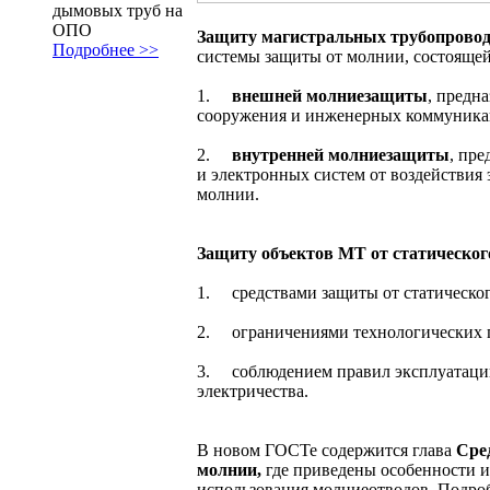
дымовых труб на
ОПО
Защиту магистральных трубопровод
Подробнее >>
системы защиты от молнии, состоящей
1.
внешней молниезащиты
, предн
сооружения и инженерных коммуникац
2.
внутренней молниезащиты
, пр
и электронных систем от воздействия
молнии.
Защиту объектов МТ от статическог
1. средствами защиты от статическог
2. ограничениями технологических 
3. соблюдением правил эксплуатации
электричества.
В новом ГОСТе содержится глава
Сред
молнии,
где приведены особенности 
использования молниеотводов. Подроб