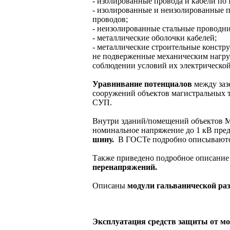
- изолированные провода и кабели по
- изолированные и неизолированные 
проводов;
- неизолированные стальные проводн
- металлические оболочки кабелей;
- металлические строительные констр
не подверженные механическим нагру
соблюдении условий их электрическо
Уравнивание потенциалов
между заз
сооружений объектов магистральных 
СУП.
Внутри зданий/помещений объектов М
номинальное напряжение до 1 кВ пр
шину.
В ГОСТе подробно описываются
Также приведено подробное описани
перенапряжений.
Описаны
модули гальванической ра
Эксплуатация средств защиты от м