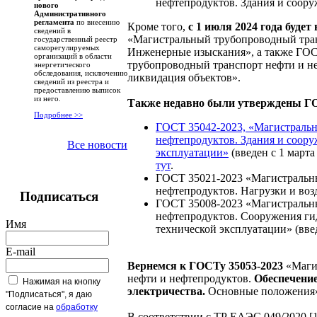
нефтепродуктов. Здания и соору
нового
Административного
регламента
по внесению
Кроме того,
с 1 июля 2024 года будет
сведений в
«Магистральный трубопроводный тран
государственный реестр
саморегулируемых
Инженерные изыскания», а также ГО
организаций в области
трубопроводный транспорт нефти и н
энергетического
обследования, исключению
ликвидация объектов».
сведений из реестра и
предоставлению выписок
из него.
Также недавно были утверждены 
Подробнее >>
ГОСТ 35042-2023, «Магистральн
нефтепродуктов. Здания и соору
Все новости
эксплуатации»
(введен с 1 марта
тут
.
ГОСТ 35021-2023 «Магистральн
нефтепродуктов. Нагрузки и возд
Подписаться
ГОСТ 35008-2023 «Магистральн
нефтепродуктов. Сооружения ги
Имя
технической эксплуатации» (введ
E-mail
Вернемся к ГОСТу 35053-2023
«Маги
нефти и нефтепродуктов.
Обеспечение
Нажимая на кнопку
электричества.
Основные положения»,
"Подписаться", я даю
согласие на
обработку
В соответствии с ТР ЕАЭС 049/2020 [