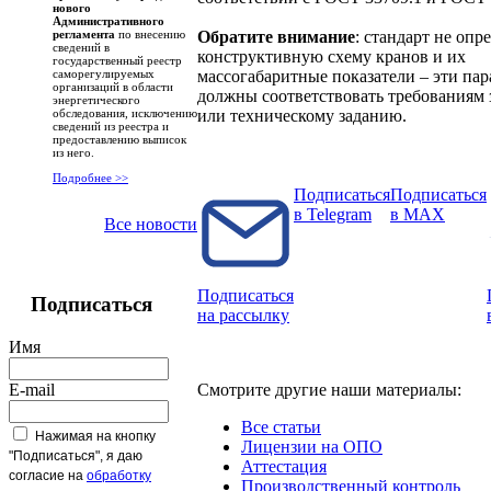
нового
Административного
Обратите внимание
: стандарт не опр
регламента
по внесению
сведений в
конструктивную схему кранов и их
государственный реестр
массогабаритные показатели – эти па
саморегулируемых
организаций в области
должны соответствовать требованиям 
энергетического
или техническому заданию.
обследования, исключению
сведений из реестра и
предоставлению выписок
из него.
Подробнее >>
Подписаться
Подписаться
в Telegram
в MAX
Все новости
Подписаться
Подписаться
на рассылку
Имя
E-mail
Смотрите другие наши материалы:
Все статьи
Нажимая на кнопку
Лицензии на ОПО
"Подписаться", я даю
Аттестация
согласие на
обработку
Производственный контроль