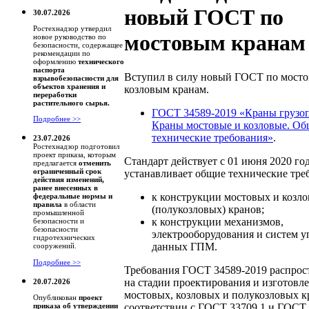
новый ГОСТ по
30.07.2026
Ростехнадзор утвердил
мостовым кранам
новое руководство по
безопасности, содержащее
рекомендации по
оформлению
технического
паспорта
Вступил в силу новый ГОСТ по мост
взрывобезопасности для
объектов хранения и
козловым кранам.
переработки
растительного сырья.
ГОСТ 34589-2019 «Краны грузо
Подробнее >>
Краны мостовые и козловые. О
технические требования»
.
23.07.2026
Ростехнадзор подготовил
проект приказа, которым
Стандарт действует с 01 июня 2020 го
предлагается
отменить
ограниченный срок
устанавливает общие технические тре
действия изменений,
ранее внесенных в
к конструкции мостовых и козл
федеральные нормы и
правила
в области
(полукозловых) кранов;
промышленной
к конструкции механизмов,
безопасности и
безопасности
электрооборудования и систем у
гидротехнических
данных ГПМ.
сооружений.
Подробнее >>
Требования ГОСТ 34589-2019 распрос
на стадии проектирования и изготовл
20.07.2026
мостовых, козловых и полукозловых к
Опубликован
проект
соответствии с ГОСТ 33709.1 и ГОСТ 
приказа об утверждении