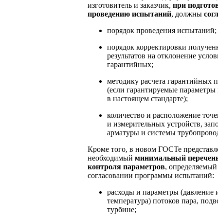
изготовитель и заказчик,
при подгото
проведению испытаний
, должны
сог
порядок проведения испытаний;
порядок корректировки получе
результатов на отклонение услов
гарантийных;
методику расчета гарантийных 
(если гарантируемые параметры 
в настоящем стандарте);
количество и расположение точе
и измерительных устройств, зап
арматуры и системы трубопрово
Кроме того, в новом ГОСТе представл
необходимый
минимальный перечень
контроля параметров
, определяемый
согласовании программы испытаний:
расходы и параметры (давление 
температура) потоков пара, под
турбине;