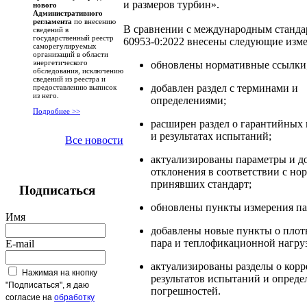
и размеров турбин».
нового
Административного
регламента
по внесению
В сравнении с международным станда
сведений в
государственный реестр
60953-0:2022 внесены следующие изм
саморегулируемых
организаций в области
энергетического
обновлены нормативные ссылки
обследования, исключению
сведений из реестра и
добавлен раздел с терминами и
предоставлению выписок
из него.
определениями;
Подробнее >>
расширен раздел о гарантийных 
и результатах испытаний;
Все новости
актуализированы параметры и 
отклонения в соответствии с но
принявших стандарт;
Подписаться
обновлены пункты измерения па
Имя
добавлены новые пункты о плот
пара и теплофикационной нагруз
E-mail
актуализированы разделы о корр
Нажимая на кнопку
результатов испытаний и опреде
"Подписаться", я даю
погрешностей.
согласие на
обработку