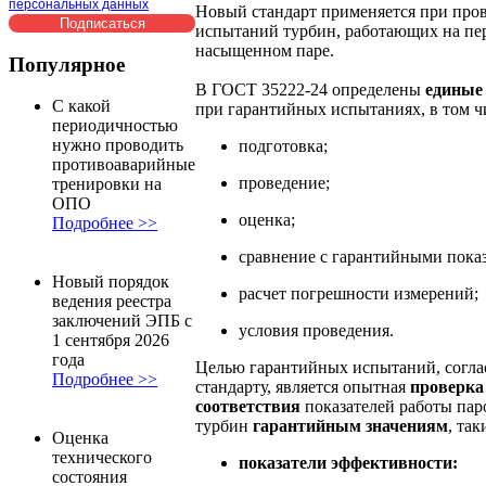
персональных данных
Новый стандарт применяется при про
испытаний турбин, работающих на пе
насыщенном паре.
Популярное
В ГОСТ 35222-24 определены
единые
С какой
при гарантийных испытаниях, в том ч
периодичностью
нужно проводить
подготовка;
противоаварийные
проведение;
тренировки на
ОПО
оценка;
Подробнее >>
сравнение с гарантийными пока
Новый порядок
расчет погрешности измерений;
ведения реестра
заключений ЭПБ с
условия проведения.
1 сентября 2026
года
Целью гарантийных испытаний, согла
Подробнее >>
стандарту, является опытная
проверка
соответствия
показателей работы па
турбин
гарантийным значениям
, так
Оценка
технического
показатели эффективности:
состояния