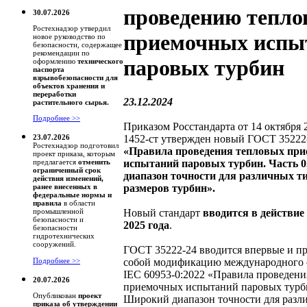
проведению тепл
30.07.2026
Ростехнадзор утвердил
приемочных испы
новое руководство по
безопасности, содержащее
рекомендации по
паровых турбин
оформлению
технического
паспорта
взрывобезопасности для
объектов хранения и
переработки
23.12.2024
растительного сырья.
Подробнее >>
Приказом Росстандарта от 14 октября 
1452-ст утвержден новый ГОСТ 35222
23.07.2026
Ростехнадзор подготовил
«Правила проведения тепловых пр
проект приказа, которым
испытаний паровых турбин. Часть 
предлагается
отменить
ограниченный срок
диапазон точности для различных т
действия изменений,
размеров турбин».
ранее внесенных в
федеральные нормы и
правила
в области
Новый стандарт
вводится в действие
промышленной
безопасности и
2025 года
.
безопасности
гидротехнических
сооружений.
ГОСТ 35222-24 вводится впервые и пр
собой модификацию международного 
Подробнее >>
IEC 60953-0:2022 «Правила проведени
20.07.2026
приемочных испытаний паровых турби
Опубликован
проект
Широкий диапазон точности для разл
приказа об утверждении