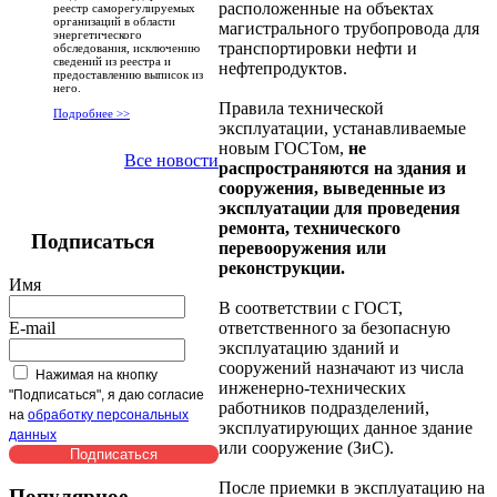
расположенные на объектах
реестр саморегулируемых
организаций в области
магистрального трубопровода для
энергетического
транспортировки нефти и
обследования, исключению
сведений из реестра и
нефтепродуктов.
предоставлению выписок из
него.
Правила технической
Подробнее >>
эксплуатации, устанавливаемые
новым ГОСТом,
не
Все новости
распространяются на здания и
сооружения, выведенные из
эксплуатации для проведения
ремонта, технического
Подписаться
перевооружения или
реконструкции.
Имя
В соответствии с ГОСТ,
E-mail
ответственного за безопасную
эксплуатацию зданий и
сооружений назначают из числа
Нажимая на кнопку
инженерно-технических
"Подписаться", я даю согласие
работников подразделений,
на
обработку персональных
эксплуатирующих данное здание
данных
или сооружение (ЗиС).
После приемки в эксплуатацию на
Популярное