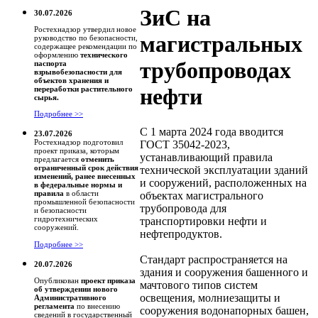
ЗиС на
30.07.2026
Ростехнадзор утвердил новое
магистральных
руководство по безопасности,
содержащее рекомендации по
оформлению
технического
трубопроводах
паспорта
взрывобезопасности для
объектов хранения и
нефти
переработки растительного
сырья.
Подробнее >>
С 1 марта 2024 года вводится
23.07.2026
Ростехнадзор подготовил
ГОСТ 35042-2023,
проект приказа, которым
устанавливающий правила
предлагается
отменить
ограниченный срок действия
технической эксплуатации зданий
изменений, ранее внесенных
и сооружений, расположенных на
в федеральные нормы и
правила
в области
объектах магистрального
промышленной безопасности
трубопровода для
и безопасности
гидротехнических
транспортировки нефти и
сооружений.
нефтепродуктов.
Подробнее >>
Стандарт распространяется на
20.07.2026
здания и сооружения башенного и
Опубликован
проект приказа
мачтового типов систем
об утверждении нового
освещения, молниезащиты и
Административного
регламента
по внесению
сооружения водонапорных башен,
сведений в государственный