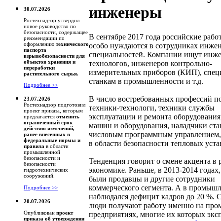
инженеры
30.07.2026
Ростехнадзор утвердил
новое руководство по
безопасности, содержащее
В сентябре 2017 года российские рабо
рекомендации по
оформлению
технического
особо нуждаются в сотрудниках инже
паспорта
специальностей. Компании ищут инже
взрывобезопасности для
объектов хранения и
технологов, инженеров контрольно-
переработки
измерительных приборов (КИП), спец
растительного сырья.
станкам в промышленности и т.д.
Подробнее >>
В число востребованных профессий п
23.07.2026
Ростехнадзор подготовил
техники-технологи, техники службы
проект приказа, которым
эксплуатации и ремонта оборудования
предлагается
отменить
ограниченный срок
машин и оборудования, наладчики ста
действия изменений,
числовым программным управлением
ранее внесенных в
федеральные нормы и
в области безопасности тепловых уста
правила
в области
промышленной
безопасности и
Тенденция говорит о смене акцента в 
безопасности
экономике. Раньше, в 2013-2014 годах
гидротехнических
сооружений.
были продавцы и другие сотрудники
коммерческого сегмента. А в промыш
Подробнее >>
наблюдался дефицит кадров до 20 %. 
20.07.2026
люди получают работу именно на пр
Опубликован
проект
предприятиях, многие их которых эк
приказа об утверждении