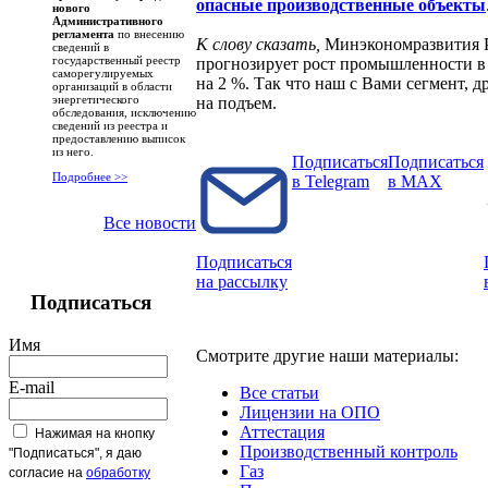
опасные производственные объекты
нового
Административного
регламента
по внесению
К слову сказать,
Минэкономразвития
сведений в
государственный реестр
прогнозирует рост промышленности в
саморегулируемых
на 2 %. Так что наш с Вами сегмент, др
организаций в области
энергетического
на подъем.
обследования, исключению
сведений из реестра и
предоставлению выписок
из него.
Подписаться
Подписаться
Подробнее >>
в Telegram
в MAX
Все новости
Подписаться
на рассылку
Подписаться
Имя
Смотрите другие наши материалы:
E-mail
Все статьи
Лицензии на ОПО
Аттестация
Нажимая на кнопку
Производственный контроль
"Подписаться", я даю
Газ
согласие на
обработку