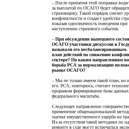
– После принятия этой поправки водит
за выплатой по ОСАГО будет обращать
страховщику. Такой порядок снизит у
конфликтности и создаст удобства стр
показав однозначность поведения при
наступлении страхового события.
–
При обсуждении нынешнего состо
ОСАГО участники дискуссии в Госд
называли его несбалансированным. 
план действий по снижению конфли
секторе? По каким направлениям в
борьба РСА за нормализацию полож
рынке ОСАГО?
– Мы не только имеем такой план, но
его. РСА, повторюсь, считает техноло
прорывом формирование базы данных
федерального масштаба.
Следующее направление совершенств
применение общенациональной метод
оценке имущественного ущерба на тра
Из-за отсутствия такой методики по о
ремонту в суде могут встречаться эксп