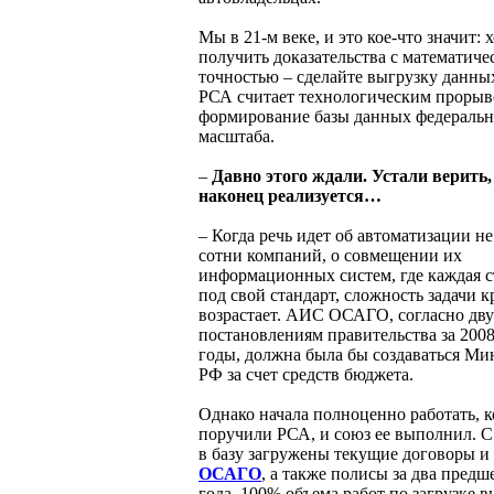
Мы в 21-м веке, и это кое-что значит: 
получить доказательства с математиче
точностью – сделайте выгрузку данных
РСА считает технологическим проры
формирование базы данных федеральн
масштаба.
–
Давно этого ждали. Устали верить,
наконец реализуется…
– Когда речь идет об автоматизации не
сотни компаний, о совмещении их
информационных систем, где каждая с
под свой стандарт, сложность задачи к
возрастает. АИС ОСАГО, согласно дв
постановлениям правительства за 2008
годы, должна была бы создаваться Ми
РФ за счет средств бюджета.
Однако начала полноценно работать, к
поручили РСА, и союз ее выполнил. С 
в базу загружены текущие договоры и
ОСАГО
, а также полисы за два пред
года. 100% объема работ по загрузке 