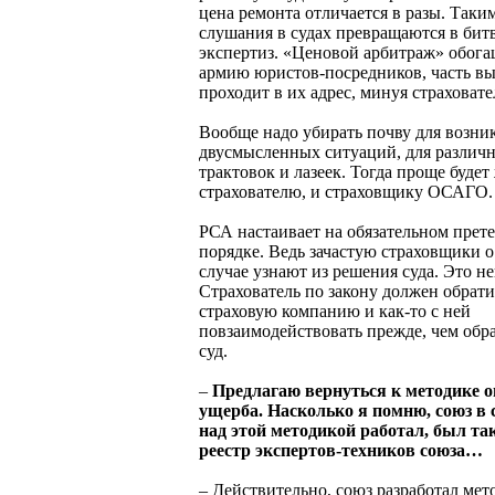
цена ремонта отличается в разы. Таки
слушания в судах превращаются в бит
экспертиз. «Ценовой арбитраж» обог
армию юристов-посредников, часть в
проходит в их адрес, минуя страховате
Вообще надо убирать почву для возни
двусмысленных ситуаций, для различ
трактовок и лазеек. Тогда проще будет
страхователю, и страховщику ОСАГО.
РСА настаивает на обязательном прет
порядке. Ведь зачастую страховщики о
случае узнают из решения суда. Это н
Страхователь по закону должен обрати
страховую компанию и как-то с ней
повзаимодействовать прежде, чем обра
суд.
–
Предлагаю вернуться к методике 
ущерба. Насколько я помню, союз в 
над этой методикой работал, был та
реестр экспертов-техников союза…
– Действительно, союз разработал мет