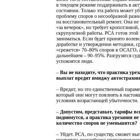
в текущем режиме поддерживать в ак
состоянии. Только эта работа может уб
проблему споров о несообразной разн
на восстановительный ремонт. Она не
«за вечерок», но требует кропотливой,
скрупулезной работы. РСА готов этой
заниматься. Если будет принято волев
доработке и утверждении методики, с
«срежется» 70–80% споров в ОСАГО, 
дальнейшем – 90–95%. Разгрузятся суд
успокоятся люди.
–
Вы не находите, что практика урез
выплат вредит имиджу автострахо
– Вредит, но это единственный параме
который они могут повлиять в настоящ
условиях возрастающей убыточности.
–
Допустим, представьте, тарифы вс
поднимутся, а практика урезания не 
количество споров не уменьшится?
– Уйдет. РСА, по существу, сможет вы
института досудебного урегулировани