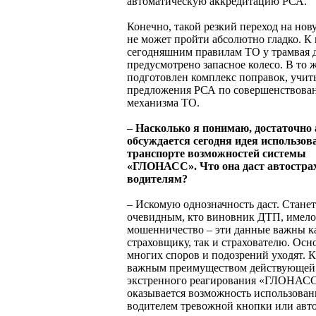
автоматическую аккредитацию РСА.
Конечно, такой резкий переход на нов
не может пройти абсолютно гладко. К 
сегодняшним правилам ТО у трамвая 
предусмотрено запасное колесо. В то 
подготовлен комплекс поправок, уч
предложения РСА по совершенствова
механизма ТО.
–
Насколько я понимаю, достаточно
обсуждается сегодня идея использов
транспорте возможностей системы
«ГЛОНАСС». Что она даст автостр
водителям?
– Искомую однозначность даст. Станет
очевидным, кто виновник ДТП, имело
мошенничество – эти данные важны к
страховщику, так и страхователю. Осн
многих споров и подозрений уходят. 
важным преимуществом действующей
экстренного реагирования «ГЛОНАС
оказывается возможность использован
водителем тревожной кнопки или авт