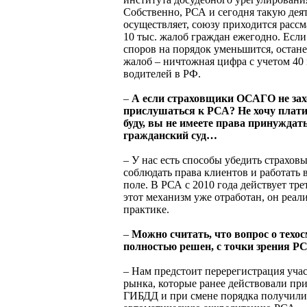
Собственно, РСА и сегодня такую дея
осуществляет, союзу приходится рассм
10 тыс. жалоб граждан ежегодно. Если
споров на порядок уменьшится, остане
жалоб – ничтожная цифра с учетом 40
водителей в РФ.
–
А если страховщики ОСАГО не зах
прислушаться к РСА? Не хочу платит
буду, вы не имеете права принуждать
гражданский суд…
– У нас есть способы убедить страхов
соблюдать права клиентов и работать 
поле. В РСА с 2010 года действует тре
этот механизм уже отработан, он реали
практике.
–
Можно считать, что вопрос о техо
полностью решен, с точки зрения Р
– Нам предстоит перерегистрация уча
рынка, которые ранее действовали пр
ГИБДД и при смене порядка получили