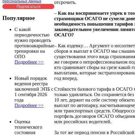
персональных данных
отсрочить.
–
Как вы воспринимаете упрек в том
Популярное
страховщики ОСАГО не сумели доне
необходимость повышения тарифов 
законодательном увеличении лимит
С какой
ОСАГО?
периодичностью
нужно проводить
– Как издевку… Аргумент о несоотве
противоаварийные
сборов и выплат в ОСАГО мы слышим 
тренировки на
существования этого вида страхования
ОПО
же говорим о непрофессиональном под
Подробнее >>
кто сравнивает сборы на срезе какой-т
выплатами, которые экстраполирован
год вперед.
Новый порядок
ведения реестра
Стойкости базового тарифа в ОСАГО
заключений ЭПБ с
только удивляться. Он сохраняется бе
1 сентября 2026
10 лет, держит на себе систему обязат
года
выплат по автопарку, насчитывающему
Подробнее >>
млн транспортных средств. Общеросс
портфель договоров ОСАГО объединяе
млн российских водителей.
Оценка
технического
За тот же период пенсии в Российско
состояния