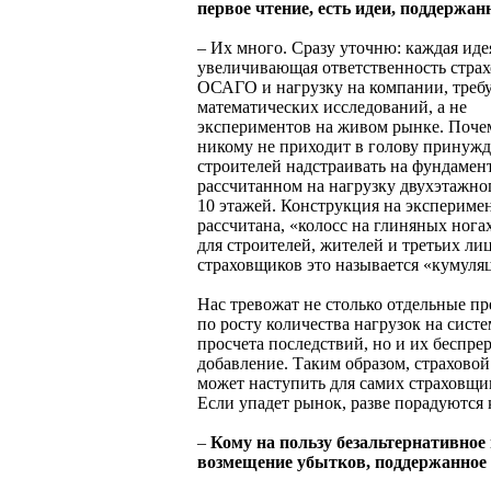
первое чтение, есть идеи, поддержа
– Их много. Сразу уточню: каждая иде
увеличивающая ответственность стра
ОСАГО и нагрузку на компании, треб
математических исследований, а не
экспериментов на живом рынке. Поче
никому не приходит в голову принужд
строителей надстраивать на фундамент
рассчитанном на нагрузку двухэтажно
10 этажей. Конструкция на экспериме
рассчитана, «колосс на глиняных нога
для строителей, жителей и третьих лиц
страховщиков это называется «кумуля
Нас тревожат не столько отдельные п
по росту количества нагрузок на систе
просчета последствий, но и их беспре
добавление. Таким образом, страховой
может наступить для самих страховщ
Если упадет рынок, разве порадуются
–
Кому на пользу безальтернативное
возмещение убытков, поддержанное