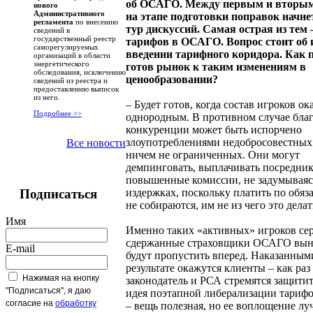
об ОСАГО. Между первым и вторым
нового
Административного
на этапе подготовки поправок начне
регламента
по внесению
тур дискуссий. Самая острая из тем –
сведений в
государственный реестр
тарифов в ОСАГО. Вопрос стоит об и
саморегулируемых
введении тарифного коридора. Как п
организаций в области
энергетического
готов рынок к таким изменениям в
обследования, исключению
ценообразовании?
сведений из реестра и
предоставлению выписок
из него.
– Будет готов, когда состав игроков ок
Подробнее >>
однородным. В противном случае благ
конкуренции может быть испорчено
злоупотреблениями недобросовестных
Все новости
ничем не ограниченных. Они могут
демпинговать, выплачивать посредни
повышенные комиссии, не задумываяс
издержках, поскольку платить по обяз
Подписаться
не собираются, им не из чего это делат
Имя
Именно таких «активных» игроков се
сдержанные страховщики ОСАГО вы
E-mail
будут пропустить вперед. Наказанным
результате окажутся клиенты – как раз 
Нажимая на кнопку
законодатель и РСА стремятся защити
"Подписаться", я даю
идея поэтапной либерализации тари
согласие на
обработку
– вещь полезная, но ее воплощение лу