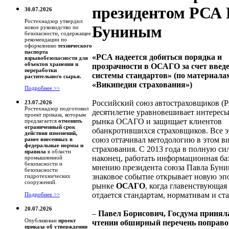
президентом РСА 
30.07.2026
Ростехнадзор утвердил
Буниным
новое руководство по
безопасности, содержащее
рекомендации по
оформлению
технического
паспорта
«РСА надеется добиться порядка и
взрывобезопасности для
объектов хранения и
прозрачности в ОСАГО за счет введ
переработки
системы стандартов» (по материала
растительного сырья.
«Википедия страхования»)
Подробнее >>
Российский союз автостраховщиков (
23.07.2026
Ростехнадзор подготовил
десятилетие уравновешивает интересы
проект приказа, которым
рынка ОСАГО и защищает клиентов
предлагается
отменить
ограниченный срок
обанкротившихся страховщиков. Все э
действия изменений,
союз оттачивал методологию в этом в
ранее внесенных в
федеральные нормы и
страхования. С 2013 года в полную сил
правила
в области
наконец, работать информационная ба
промышленной
безопасности и
мнению президента союза Павла Бунин
безопасности
знаковое событие открывает новую эп
гидротехнических
сооружений.
рынке
ОСАГО
, когда главенствующая
отдается стандартам, нормативам и ст
Подробнее >>
20.07.2026
–
Павел Борисович, Госдума принял
Опубликован
проект
чтении обширный перечень поправок
приказа об утверждении