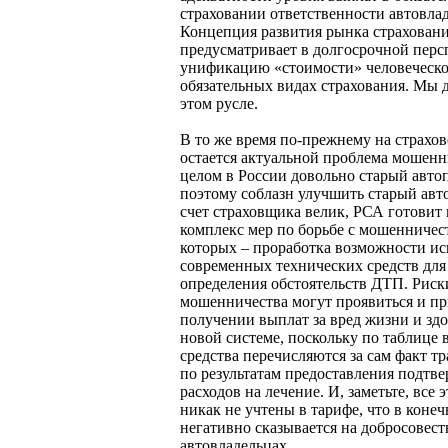
страховании ответственности автовлад
Концепция развития рынка страхован
предусматривает в долгосрочной перс
унификацию «стоимости» человеческо
обязательных видах страхования. Мы 
этом русле.
В то же время по-прежнему на страхо
остается актуальной проблема мошенн
целом в России довольно старый авто
поэтому соблазн улучшить старый авт
счет страховщика велик, РСА готовит
комплекс мер по борьбе с мошенничес
которых – проработка возможности ис
современных технических средств для
определения обстоятельств ДТП. Риск
мошенничества могут проявиться и п
получении выплат за вред жизни и зд
новой системе, поскольку по таблице 
средства перечисляются за сам факт тр
по результатам предоставления подтв
расходов на лечение. И, заметьте, все 
никак не учтены в тарифе, что в конеч
негативно сказывается на добросовес
автовладельцах.