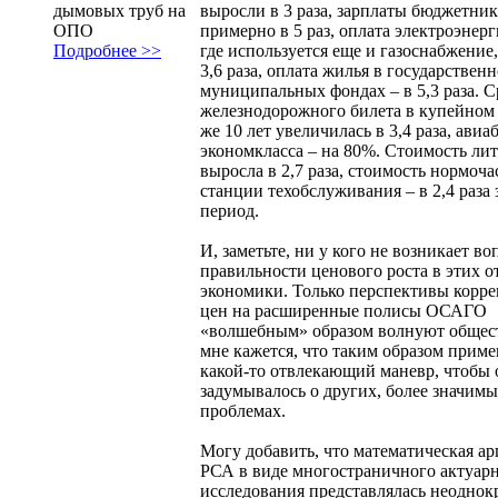
выросли в 3 раза, зарплаты бюджетник
дымовых труб на
примерно в 5 раз, оплата электроэнерг
ОПО
где используется еще и газоснабжение
Подробнее >>
3,6 раза, оплата жилья в государствен
муниципальных фондах – в 5,3 раза. С
железнодорожного билета в купейном 
же 10 лет увеличилась в 3,4 раза, авиа
экономкласса – на 80%. Стоимость лит
выросла в 2,7 раза, стоимость нормоча
станции техобслуживания – в 2,4 раза 
период.
И, заметьте, ни у кого не возникает во
правильности ценового роста в этих о
экономики. Только перспективы корр
цен на расширенные полисы ОСАГО
«волшебным» образом волнуют общес
мне кажется, что таким образом приме
какой-то отвлекающий маневр, чтобы 
задумывалось о других, более значим
проблемах.
Могу добавить, что математическая а
РСА в виде многостраничного актуар
исследования представлялась неоднок