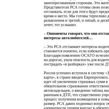
заинтересованным сторонам. Это мате
Представители РСА готовы свою поз
отстаивать, если для этого будут пред
время и место. Мы готовы терпеливо д
разъяснения и третий, и пятый, и деся
хочет, тот услышит.
–
Оппоненты говорят, что они отст
интересы автолюбителей…
– Это РСА отстаивает интересы водит
становится понятно, если избежать пр
Благодаря появлению ОСАГО исчезли
на дорогах, ушла опасность для водит
пострадать «в разборках» уже после Д
Россия успешно вступила в систему «
карта», в стране введен Европротокол,
идет об увеличении страховых сумм в
обязательном страховании ответствен
автовладельцев, о введении таблиц в
раненым в ДТП, что существенно упр
процесс получения возмещения и повы
размер. РСА давно поднимал вопрос о
адекватности уровня выплат в обязат