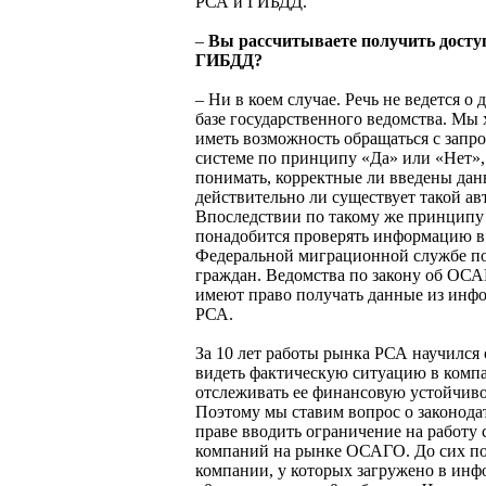
РСА и ГИБДД.
–
Вы рассчитываете получить доступ
ГИБДД?
– Ни в коем случае. Речь не ведется о 
базе государственного ведомства. Мы 
иметь возможность обращаться с запр
системе по принципу «Да» или «Нет»,
понимать, корректные ли введены дан
действительно ли существует такой ав
Впоследствии по такому же принципу
понадобится проверять информацию в
Федеральной миграционной службе п
граждан. Ведомства по закону об ОС
имеют право получать данные из инф
РСА.
За 10 лет работы рынка РСА научился
видеть фактическую ситуацию в комп
отслеживать ее финансовую устойчиво
Поэтому мы ставим вопрос о законода
праве вводить ограничение на работу 
компаний на рынке ОСАГО. До сих по
компании, у которых загружено в ин