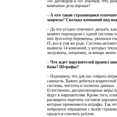
«0» договоров и «0» убытков. Что, раз
компании дела хороши?
–
А что такие страховщики отвечаю
запросы? Сколько компаний под по
– Да что угодно отвечают: дескать, как
момент переходили с одной системы н
них бухгалтер беременна, уволился сп
IT, все в том же роде. Система автома
выявила 14 компаний, у которых теку
загружены, например, за январь менее
–
Что ждет нарушителей правил зап
базы? Штрафы?
– Подчеркну, что для нас собрать штра
самоцель. Важно добиться корректной
системы, чистоты и полноты данных.
Естественно, дисциплинарные меры п
будут к нарушителям. Кроме того, пла
расширить перечень составов нарушен
которые применяются штрафы. Так что
небрежное обращение с базой страхо
придется отвечать рублем.