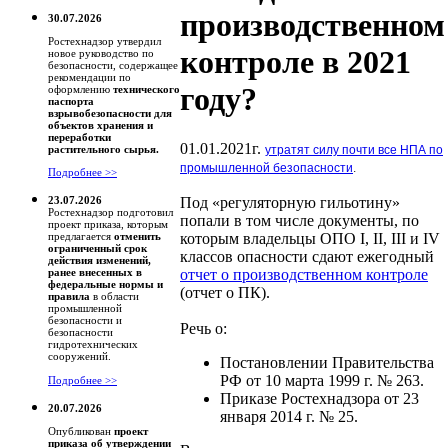
производственном
30.07.2026
Ростехнадзор утвердил
контроле в 2021
новое руководство по
безопасности, содержащее
рекомендации по
году?
оформлению
технического
паспорта
взрывобезопасности для
объектов хранения и
переработки
01.01.2021г.
утратят силу почти все НПА по
растительного сырья.
промышленной безопасности
.
Подробнее >>
Под «регуляторную гильотину»
23.07.2026
Ростехнадзор подготовил
попали в том числе документы, по
проект приказа, которым
которым владельцы ОПО I, II, III и IV
предлагается
отменить
ограниченный срок
классов опасности сдают ежегодный
действия изменений,
отчет о производственном контроле
ранее внесенных в
федеральные нормы и
(отчет о ПК).
правила
в области
промышленной
безопасности и
Речь о:
безопасности
гидротехнических
сооружений.
Постановлении Правительства
РФ от 10 марта 1999 г. № 263.
Подробнее >>
Приказе Ростехнадзора от 23
20.07.2026
января 2014 г. № 25.
Опубликован
проект
приказа об утверждении