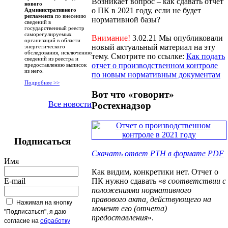
Возникает вопрос – как сдавать отчет
нового
о ПК в 2021 году, если не будет
Административного
регламента
по внесению
нормативной базы?
сведений в
государственный реестр
саморегулируемых
Внимание!
3.02.21 Мы опубликовали
организаций в области
новый актуальный материал на эту
энергетического
обследования, исключению
тему. Смотрите по ссылке:
Как подать
сведений из реестра и
отчет о производственном контроле
предоставлению выписок
из него.
по новым нормативным документам
Подробнее >>
Вот что «говорит»
Все новости
Ростехнадзор
Подписаться
Скачать ответ РТН в формате PDF
Имя
Как видим, конкретики нет. Отчет о
E-mail
ПК нужно сдавать «
в соответствии с
положениями нормативного
правового акта, действующего на
Нажимая на кнопку
момент его (отчета)
"Подписаться", я даю
предоставления
».
согласие на
обработку