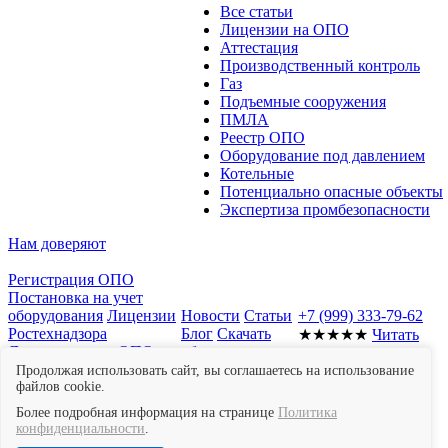
Все статьи
Лицензии на ОПО
Аттестация
Производственный контроль
Газ
Подъемные сооружения
ПМЛА
Реестр ОПО
Оборудование под давлением
Котельные
Потенциально опасные объекты
Экспертиза промбезопасности
Нам доверяют
Регистрация ОПО
Постановка на учет
оборудования
Лицензии
Новости
Статьи
+7 (999) 333-79-62
Ростехнадзора
Блог
Скачать
★★★★★
Читать
Документы для ОПО
образцы
отзывы в Яндекс
Отчет о
документов
Мы
Картах
Продолжая использовать сайт, вы соглашаетесь на использование
производственном
файлов cookie.
в СМИ
контроле
Экспертиза
Контакты
Более подробная информация на странице
Политика
промышленной
конфиденциальности
.
безопасности