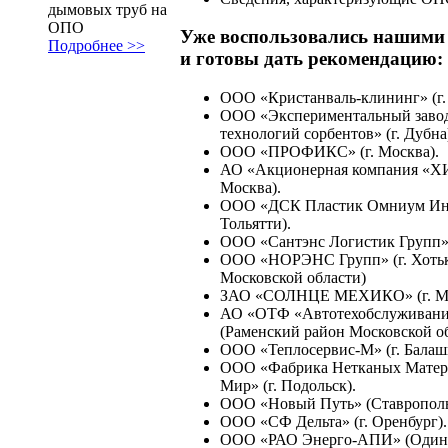
дымовых труб на
ОПО
Уже воспользовались нашими
Подробнее >>
и готовы дать рекомендацию:
ООО «Кристанваль-клининг» (г.
ООО «Экспериментальный заво
технологий сорбентов» (г. Дубна
ООО «ПРОФИКС» (г. Москва).
АО «Акционерная компания «Х
Москва).
ООО «ДСК Пластик Омниум Ине
Тольятти).
ООО «Сантэнс Логистик Групп» 
ООО «НОРЭНС Групп» (г. Хоть
Московской области)
ЗАО «СОЛНЦЕ МЕХИКО» (г. Мо
АО «ОТФ «Автотехобслуживан
(Раменский район Московской об
ООО «Теплосервис-М» (г. Балаш
ООО «Фабрика Нетканых Матер
Мир» (г. Подольск).
ООО «Новый Путь» (Ставрополь
ООО «СФ Дельта» (г. Оренбург).
ООО «РАО Энерго-АПИ» (Один