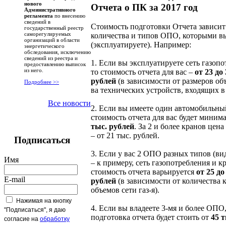
нового
Отчета о ПК за 2017 год
Административного
регламента
по внесению
сведений в
Стоимость подготовки Отчета зависит
государственный реестр
саморегулируемых
количества и типов ОПО, которыми вы
организаций в области
(эксплуатируете). Например:
энергетического
обследования, исключению
сведений из реестра и
1. Если вы эксплуатируете сеть газопо
предоставлению выписок
из него.
то стоимость отчета для вас –
от 23 до
рублей
(в зависимости от размеров объ
Подробнее >>
ва технических устройств, входящих в 
Все новости
2. Если вы имеете один автомобильный
стоимость отчета для вас будет миним
тыс. рублей
. За 2 и более кранов цен
– от 21 тыс. рублей.
Подписаться
3. Если у вас 2 ОПО разных типов (ви
Имя
– к примеру, сеть газопотребления и к
стоимость отчета варьируется
от 25 до
E-mail
рублей
(в зависимости от количества 
объемов сети газ-я).
Нажимая на кнопку
4. Если вы владеете 3-мя и более ОПО,
"Подписаться", я даю
подготовка отчета будет стоить от
45 
согласие на
обработку