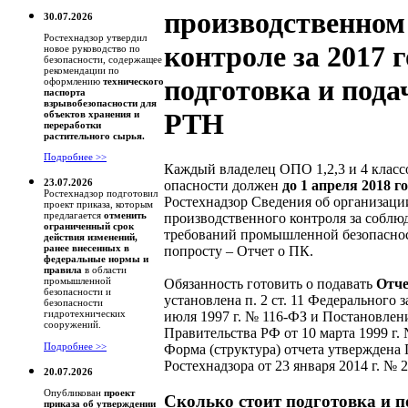
производственном
30.07.2026
Ростехнадзор утвердил
контроле за 2017 г
новое руководство по
безопасности, содержащее
рекомендации по
подготовка и пода
оформлению
технического
паспорта
взрывобезопасности для
РТН
объектов хранения и
переработки
растительного сырья.
Подробнее >>
Каждый владелец ОПО 1,2,3 и 4 класс
23.07.2026
опасности должен
до 1 апреля 2018 г
Ростехнадзор подготовил
Ростехнадзор Сведения об организаци
проект приказа, которым
предлагается
отменить
производственного контроля за соблю
ограниченный срок
требований промышленной безопасно
действия изменений,
ранее внесенных в
попросту – Отчет о ПК.
федеральные нормы и
правила
в области
промышленной
Обязанность готовить о подавать
Отче
безопасности и
установлена п. 2 ст. 11 Федерального з
безопасности
гидротехнических
июля 1997 г. № 116-ФЗ и Постановлен
сооружений.
Правительства РФ от 10 марта 1999 г. 
Подробнее >>
Форма (структура) отчета утверждена
Ростехнадзора от 23 января 2014 г. № 2
20.07.2026
Опубликован
проект
Сколько стоит подготовка и п
приказа об утверждении