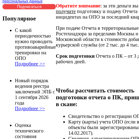
персональных данных
Обратите внимание
: за эти деньги в
получите
подготовку и подачу Отчета 
инцидентах на ОПО за последний квар
Популярное
При подаче Отчета в территориальные
С какой
Ростехнадзора за пределами Москвы и
периодичностью
Московской области к стоимости доба
нужно проводить
курьерской службы (от 2 тыс. до 4 тыс.
противоаварийные
тренировки на
Срок подготовки
Отчета о ПК – от 3 
ОПО
рабочих дней.
Подробнее >>
Новый порядок
ведения реестра
Чтобы рассчитать стоимость
заключений ЭПБ с
подготовки отчета о ПК, при
1 сентября 2026
года
в скане:
Подробнее >>
Свидетельство о регистрации О
Карту (карты) учета ОПО (если 
Оценка
объекты были зарегистрированы
технического
14.02.2017).
состояния
Сведения, характеризующие ОП