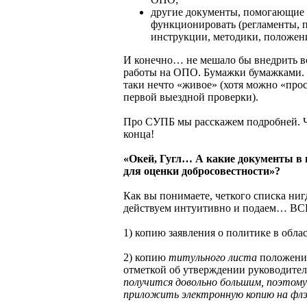
другие документы, помогающи
функционировать (регламенты, 
инструкции, методики, положени
И конечно… не мешало бы внедрить вс
работы на ОПО. Бумажки бумажками. А
таки нечто «живое» (хотя можно «пр
первой выездной проверки).
Про СУПБ мы расскажем подробней. Ч
конца!
«Окей, Гугл… А какие документы в 
для оценки добросовестности»?
Как вы понимаете, четкого списка ниг
действуем интуитивно и подаем… ВСЕ
1) копию заявления о политике в обла
2) копию
титульного листа
положени
отметкой об утверждении руководител
получится довольно большим, поэтом
приложить электронную копию на фл