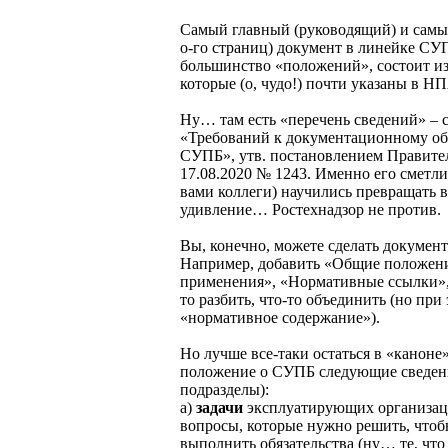
Самый главный (руководящий) и самы
о-го страниц) документ в линейке СУ
большинство «положений», состоит из
которые (о, чудо!) почти указаны в Н
Ну… там есть «перечень сведений» – с
«Требований к документационному о
СУПБ», утв. постановлением Правите
17.08.2020 № 1243. Именно его сметл
вами коллеги) научились превращать в
удивление… Ростехнадзор не против.
Вы, конечно, можете сделать документ
Например, добавить «Общие положени
применения», «Нормативные ссылки»,
то разбить, что-то объединить (но при
«нормативное содержание»).
Но лучше все-таки остаться в «каноне
положение о СУПБ следующие сведени
подразделы):
а)
задачи
эксплуатирующих организаци
вопросы, которые нужно решить, чтоб
выполнить обязательства (ну… те, что