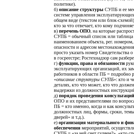
политике).
б)
описание
структуры
СУПБ и ее мес
системе управления эксплуатирующих
общем виде (текстом или блок-схемой):
кто за что отвечает, кто кому подчиняе
в)
перечень ОПО
, на которые распрос
СУПБ = обычный список или таблица
наименованием объекта, рег. номером,
опасности и адресом местонахождени
просто указать номер Свидетельства 
в госреестре; Ростехнадзор сам разбере
г)
функции, права и обязанности
рук
эксплуатирующих организаций, их зам
работников в области ПБ = подробно 
«
описание структуры СУПБ
»: кто и 
деталях, кто что может, кто что должен
выдержки из должностных инструкций
д)
порядок проведения консультаци
ОПО и их представителями по вопрос
ПБ = кто именно, когда и как консульт
должностных лиц, формы, сроки, тем
дверей» и т.д.).
е)
организация материального и фин
обеспечения
мероприятий, осуществл
СУПБ = «за чей счет гуляем?», «кто с