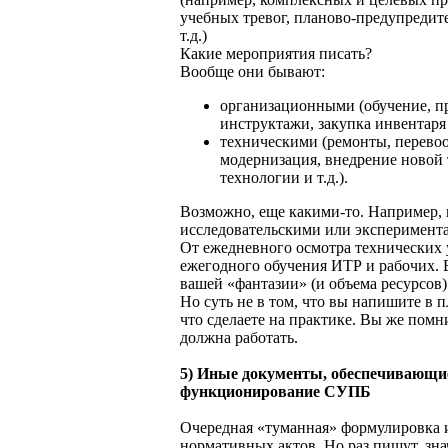
учебных тревог, планово-предупредит
т.д.)
Какие мероприятия писать?
Вообще они бывают:
организационными (обучение, пр
инструктажи, закупка инвентаря и
техническими (ремонты, перево
модернизация, внедрение новой
технологии и т.д.).
Возможно, еще какими-то. Например, 
исследовательскими или эксперимент
От ежедневного осмотра технических 
ежегодного обучения ИТР и рабочих. В
вашей «фантазии» (и объема ресурсов)
Но суть не в том, что вы напишите в п
что сделаете на практике. Вы же помн
должна работать.
5) Иные документы, обеспечивающи
функционирование СУПБ
Очередная «туманная» формулировка 
нормативных актов. Но раз пишут, зна