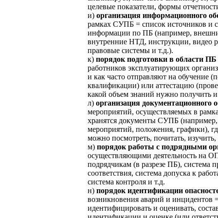
целевые показатели, формы отчетности
и)
организация информационного об
рамках СУПБ = список источников и с
информации по ПБ (например, внешн
внутренние НТД, инструкции, видео р
правовые системы и т.д.).
к)
порядок подготовки в области ПБ
работников эксплуатирующих организа
и как часто отправляют на обучение 
квалификации) или аттестацию (прове
какой объем знаний нужно получить и 
л)
организация документационного о
мероприятий, осуществляемых в рамк
хранятся документы СУПБ (например,
мероприятий, положения, графики), где
можно посмотреть, почитать, изучить, 
м)
порядок работы с подрядными о
осуществляющими деятельность на ОП
подрядчикам (в разрезе ПБ), система 
соответствия, система допуска к рабо
система контроля и т.д.
н)
порядок идентификации опасност
возникновения аварий и инцидентов =
идентифицировать и оценивать, соста
идентификации и оценке (или ответст