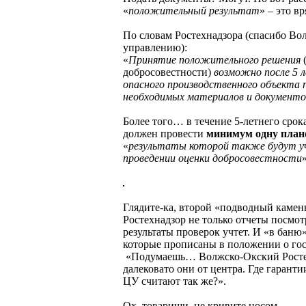
«
положительный результат
» – это вр
По словам Ростехнадзора (спасибо В
управлению):
«
Принятие положительного решения
(
добросовестности)
возможно после 5 
опасного производственного объекта п
необходимых материалов и документ
Более того… в течение 5-летнего срок
должен провести
минимум одну
план
«
результаты которой также будут у
проведении оценки добросовестности
»
Глядите-ка, второй «подводный камень
Ростехнадзор не только отчеты посмот
результаты проверок учтет. И «в баню
которые прописаны в положении о гос
«Подумаешь… Волжско-Окский Рост
далековато они от центра. Где гарант
ЦУ считают так же?».
Ох, товарищи, не кривите носом.