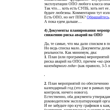
эксплуатации ОПО любого класса опа
Так что… хоть есть СУПБ, хоть нет 
будьте любезны. Комментарии тут изл
Есть ОПО, но нет ППК?
Обращайтесь
А пока едем дальше…
4) Документы планирования меропр
снижению риска аварий на ОПО
Да, те самые, что мы дали списком в
Но ведь списка мало. Документы дол
реальности. Как минимум, два:
1
. План (или программа) мероприяти
риска аварий на ОПО, причем «
на сро
календарного года
» (как правило, 3-5 л
2
. План мероприятий по обеспечению
календарный год (это уже в рамках п
контроля, ничего нового).
Естественно, оба документа утвержда
руководителем эксплуатирующей орга
И не забудьте про кучу графиков к ка
(например, комплексных и целевых п