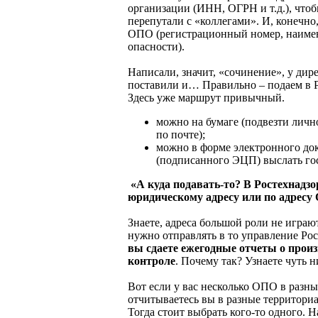
организации (ИНН, ОГРН и т.д.), чтоб
перепутали с «коллегами». И, конечно
ОПО (регистрационный номер, наимен
опасности).
Написали, значит, «сочинение», у дир
поставили и… Правильно – подаем в Р
Здесь уже маршрут привычный.
можно на бумаге (подвезти личн
по почте);
можно в форме электронного до
(подписанного ЭЦП) выслать гос
«А куда подавать-то? В Ростехнадзо
юридическому адресу или по адресу
Знаете, адреса большой роли не играю
нужно отправлять в то управление Ро
вы сдаете ежегодные отчеты о прои
контроле
. Почему так? Узнаете чуть н
Вот если у вас несколько ОПО в разны
отчитываетесь вы в разные территори
Тогда стоит выбрать кого-то одного. 