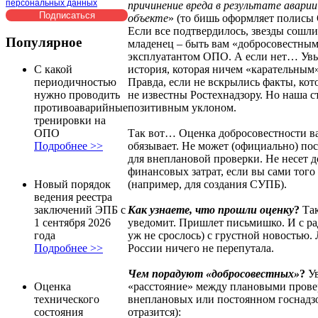
персональных данных
причинение вреда в результате аварии
объекте
» (то бишь оформляет полис
Если все подтвердилось, звезды сошли
Популярное
младенец – быть вам «добросовестным
эксплуатантом ОПО. А если нет… Увы,
история, которая ничем «карательным»
С какой
Правда, если не вскрылись факты, ко
периодичностью
не известны Ростехнадзору. Но наша ст
нужно проводить
позитивным уклоном.
противоаварийные
тренировки на
Так вот… Оценка добросовестности ва
ОПО
обязывает. Не может (официально) по
Подробнее >>
для внеплановой проверки. Не несет 
финансовых затрат, если вы сами того 
(например, для создания СУПБ).
Новый порядок
ведения реестра
Как узнаете, что прошли оценку
?
Та
заключений ЭПБ с
уведомит. Пришлет письмишко. И с рад
1 сентября 2026
уж не срослось) с грустной новостью.
года
России ничего не перепутала.
Подробнее >>
Чем порадуют «добросовестных»
?
У
«расстояние» между плановыми прове
Оценка
внеплановых или постоянном госнадзо
технического
отразится):
состояния