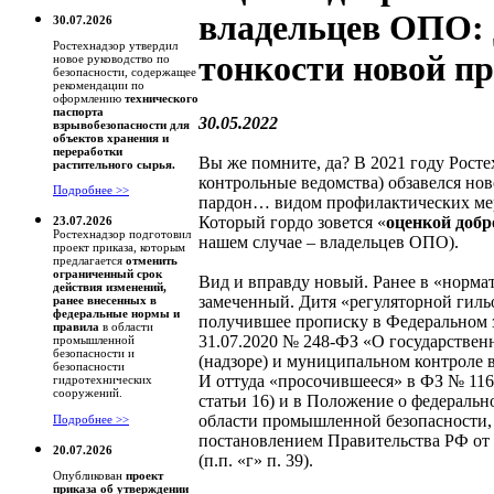
владельцев ОПО: 
30.07.2026
Ростехнадзор утвердил
тонкости новой п
новое руководство по
безопасности, содержащее
рекомендации по
оформлению
технического
паспорта
30.05.2022
взрывобезопасности для
объектов хранения и
переработки
Вы же помните, да? В 2021 году Росте
растительного сырья.
контрольные ведомства) обзавелся н
Подробнее >>
пардон… видом профилактических ме
Который гордо зовется «
оценкой добр
23.07.2026
Ростехнадзор подготовил
нашем случае – владельцев ОПО).
проект приказа, которым
предлагается
отменить
ограниченный срок
Вид и вправду новый. Ранее в «норма
действия изменений,
замеченный. Дитя «регуляторной гиль
ранее внесенных в
федеральные нормы и
получившее прописку в Федеральном з
правила
в области
31.07.2020 № 248-ФЗ «О государствен
промышленной
безопасности и
(надзоре) и муниципальном контроле в
безопасности
И оттуда «просочившееся» в ФЗ № 116 
гидротехнических
сооружений.
статьи 16) и в Положение о федеральн
области промышленной безопасности, 
Подробнее >>
постановлением Правительства РФ от 
20.07.2026
(п.п. «г» п. 39).
Опубликован
проект
приказа об утверждении