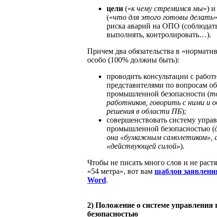
цели
(«
к чему стремимся мы
») 
(«
что для этого готовы делать
риска аварий на ОПО (соблюдать
выполнять, контролировать…).
Причем два обязательства в «нормати
особо (100% должны быть):
проводить консультации с рабо
представителями по вопросам о
промышленной безопасности (
т
работников, говорить с ними и
решения в области ПБ
);
совершенствовать систему упра
промышленной безопасностью (
она «бумажным самолетиком», а
«действующей силой»
).
Чтобы не писать много слов и не раст
«54 метра», вот вам
шаблон заявлени
Word
.
2) Положение о системе управлени
безопасностью