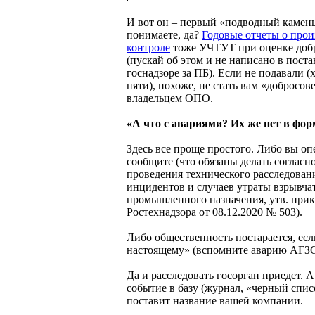
И вот он – первый «подводный камен
понимаете, да?
Годовые отчеты о про
контроле
тоже УЧТУТ при оценке доб
(пускай об этом и не написано в пост
госнадзоре за ПБ). Если не подавали (
пяти), похоже, не стать вам «добросо
владельцем ОПО.
«А что с авариями? Их же нет в фор
Здесь все проще простого. Либо вы о
сообщите (что обязаны делать согласно
проведения технического расследован
инцидентов и случаев утраты взрывча
промышленного назначения, утв. при
Ростехнадзора от 08.12.2020 № 503).
Либо общественность постарается, есл
настоящему» (вспомните аварию АГЗС
Да и расследовать госорган приедет. А
событие в базу (журнал, «черный спис
поставит название вашей компании.