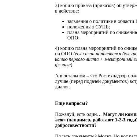
3) копию приказа (приказов) об утвер
в действие:
заявления о политике в области 
положения о СУПБ;
плана мероприятий по снижению
ОПО;
4) копию плана мероприятий по сниж
на ОПО (
если план нарисовался больш
копию первого листа + электронный в
флэшке
).
А в остальном – что Ростехнадзор пож
лучше (перед подачей документов) вст
диалог.
Еще вопросы?
Пожалуй, есть один…
Могут ли комп
лет
» (например, работают 1-2-3 года
добросовестности?
Подать документы? Могут. Но вот рас