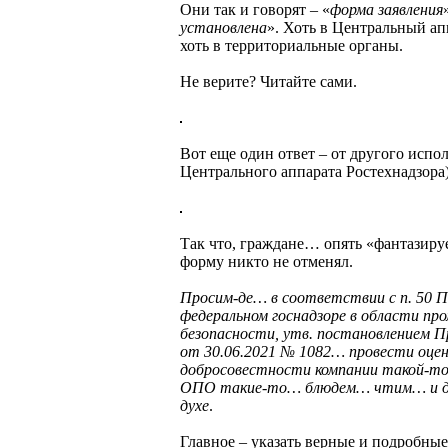
Они так и говорят – «
форма заявления
установлена
». Хоть в Центральный ап
хоть в территориальные органы.
Не верите? Читайте сами.
Вот еще один ответ – от другого испо
Центрального аппарата Ростехнадзора)
Так что, граждане… опять «фантазир
форму никто не отменял.
Просим-де… в соответствии с п. 50
П
федеральном госнадзоре в области п
безопасности, утв.
постановлением 
от 30.06.2021 № 1082… провести оцен
добросовестности компании такой-т
ОПО такие-то… блюдем… чтим… и д
духе
.
Главное – указать верные и подробны