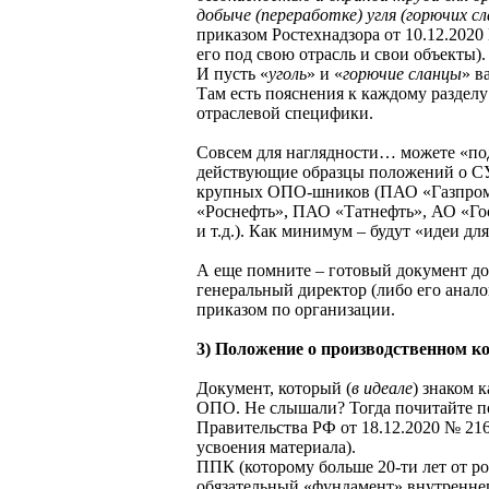
добыче (переработке) угля (горючих сл
приказом Ростехнадзора от 10.12.2020
его под свою отрасль и свои объекты).
И пусть «
уголь
» и «
горючие сланцы
» в
Там есть пояснения к каждому разделу
отраслевой специфики.
Совсем для наглядности… можете «по
действующие образцы положений о С
крупных ОПО-шников (ПАО «Газпро
«Роснефть», ПАО «Татнефть», АО «Г
и т.д.). Как минимум – будут «идеи для
А еще помните – готовый документ д
генеральный директор (либо его аналог
приказом по организации.
3) Положение о производственном к
Документ, который (
в идеале
) знаком 
ОПО. Не слышали? Тогда почитайте п
Правительства РФ от 18.12.2020 № 21
усвоения материала).
ППК (которому больше 20-ти лет от ро
обязательный «фундамент» внутренне