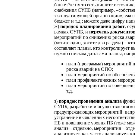
банкет?»: ну то есть пишите источни
снабжения СУПБ (например, «собстве
эксплуатирующей организации», еже
бюджет и т.д.; можете даже цифру напи
ж)
порядок планирования работ
, ос
рамках СУПБ, и
перечень документо
мероприятий по снижению риска ава
(хотите один, хотите два раздела) = кто
составляет планы, кто контролирует вы
нужно списком дать сами планы, напр
план (программа) мероприятий 
риска аварий на ОПО;
план мероприятий по обеспечен
план профилактических меропри
план мероприятий по совершен
т.д.
з)
порядок проведения анализа
функц
СУПБ, разработки и осуществления к
предупреждающих мероприятий, напр
устранение выявленных несоответств
ПБ и повышение уровня ПБ (тоже можн
анализ – отдельно, мероприятия – отде
анализирует, как часто анализирует, к