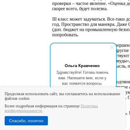
проверки – частое явление. «Оценка д
скорее всего, будет полезна.
III класс может задуматься. Все-таки
год. Пространство для маневра. Даже
(доп. бюджет на промышленную безопа
попробовать.
А вот IV классу все это на… совершен
них нет плановых проверок. А други
«добросовестности» пока отсутствуют 
Накой все эти сложности и «талмуды»,
Ольга Кравченко
автомобильный кран (здравая мысль, п
товарищи, даже не начинайте…
Здравствуйте! Готова помочь
вам. Напишите мне, если у
А если очень хочется… лучше подтяни
вас появятся вопросы.
производственный контроль и другие 
промышленной безопасности (инструк
Продолжая использовать сайт, вы соглашаетесь на использование
экспертизу
проведите или
аудит ПБ
).
файлов cookie.
пользой.
Более подробная информация на странице
Политика
конфиденциальности
.
Думаете, с чего начать? Обращайтесь.
и поможем.
Спасибо, понятно