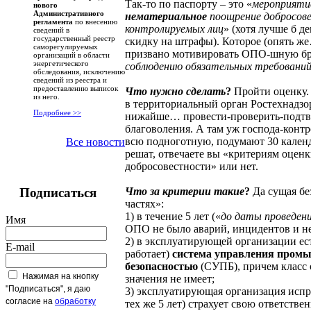
Так-то по паспорту – это «
мероприятие
нового
Административного
нематериальное
поощрение добросов
регламента
по внесению
контролируемых лиц
» (хотя лучше б д
сведений в
государственный реестр
скидку на штрафы). Которое (опять ж
саморегулируемых
призвано мотивировать ОПО-шную б
организаций в области
энергетического
соблюдению обязательных требовани
обследования, исключению
сведений из реестра и
предоставлению выписок
Что нужно сделать
?
Пройти оценку. 
из него.
в территориальный орган Ростехнадзо
Подробнее >>
нижайше… провести-проверить-подтве
благоволения. А там уж господа-конт
всю подноготную, подумают 30 кален
Все новости
решат, отвечаете вы «критериям оцен
добросовестности» или нет.
Что за критерии такие
?
Да сущая бе
Подписаться
частях»:
1) в течение 5 лет («
до даты проведени
Имя
ОПО не было аварий, инцидентов и не
2) в эксплуатирующей организации ест
E-mail
работает)
система управления пром
безопасностью
(СУПБ), причем класс
Нажимая на кнопку
значения не имеет;
"Подписаться", я даю
3) эксплуатирующая организация испр
согласие на
обработку
тех же 5 лет) страхует свою ответствен