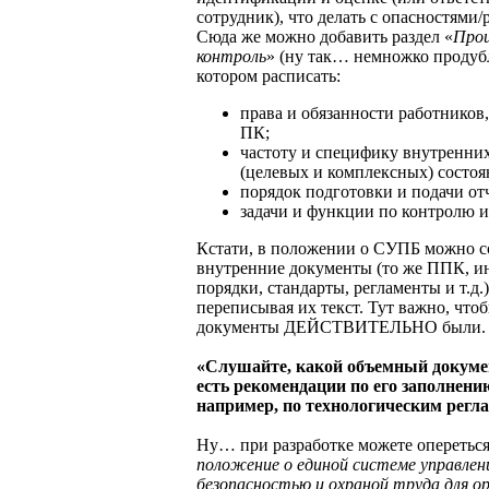
сотрудник), что делать с опасностями/р
Сюда же можно добавить раздел «
Про
контроль
» (ну так… немножко продуб
котором расписать:
права и обязанности работников,
ПК;
частоту и специфику внутренни
(целевых и комплексных) состоя
порядок подготовки и подачи от
задачи и функции по контролю и 
Кстати, в положении о СУПБ можно с
внутренние документы (то же ППК, и
порядки, стандарты, регламенты и т.д.)
переписывая их текст. Тут важно, что
документы ДЕЙСТВИТЕЛЬНО были.
«Слушайте, какой объемный докум
есть рекомендации по его заполнени
например, по технологическим рег
Ну… при разработке можете опереться
положение о единой системе управле
безопасностью и охраной труда для ор