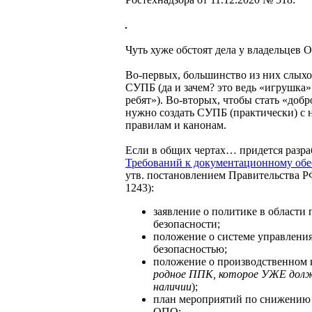
Чуть хуже обстоят дела у владельцев О
Во-первых, большинство из них слыхо
СУПБ (да и зачем? это ведь «игрушка
ребят»). Во-вторых, чтобы стать «доб
нужно создать СУПБ (практически) с н
правилам и канонам.
Если в общих чертах… придется разрабо
Требований к документационному о
утв. постановлением Правительства Р
1243):
заявление о политике в област
безопасности;
положение о системе управлен
безопасностью;
положение о производственном к
родное ППК, которое УЖЕ дол
наличии
);
план мероприятий по снижению 
ОПО;