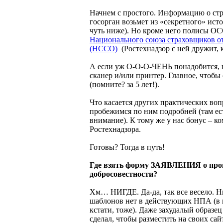
Начнем с простого. Информацию о с
госорган возьмет из «секретного» ист
чуть ниже). Но кроме него полисы ОС
Национального союза страховщиков о
(НССО)
(Ростехнадзор с ней дружит, к
А если уж О-О-О-ЧЕНЬ понадобится, 
сканер и/или принтер. Главное, чтоб
(помните? за 5 лет!).
Что касается других практических во
пробежимся по ним подробней (там ест
внимание). К тому же у нас бонус – к
Ростехнадзора.
Готовы? Тогда в путь!
Где взять форму ЗАЯВЛЕНИЯ о про
добросовестности?
Хм… НИГДЕ. Да-да, так все весело. Н
шаблонов нет в действующих НПА (в
кстати, тоже). Даже захудалый образец
сделал, чтобы разместить на своих сай