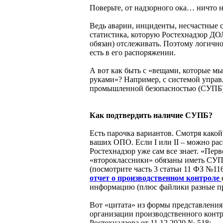
Поверьте, от надзорного ока… ничто н
Ведь аварии, инциденты, несчастные сл
статистика, которую Ростехнадзор ДО
обязан) отслеживать. Поэтому логичн
есть в его распоряжении.
А вот как быть с «вещами, которые м
руками»? Например, с системой управ
промышленной безопасностью (СУПБ)
Как подтвердить наличие СУПБ?
Есть парочка вариантов. Смотря какой
ваших ОПО. Если I или II – можно рас
Ростехнадзор уже сам все знает. «Пер
«второклассники» обязаны иметь СУП
(посмотрите часть 3 статьи 11 ФЗ №116
отчет о производственном контроле
информацию (плюс файлики разные пр
Вот «цитата» из формы представления
организации производственного контр
Ростехнадзора от 11.12.2020 № 518: