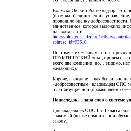
Волжско-Окский Ростехнадзор – это п
(возможно) единственное управление,
проводило оценку добросовестности. 
единственное, которое выложило инф
на своем сайте
http://volok.gosnadzor.ru/activity/control
sphrase_id=93610
.
Поэтому к их «словам» стоит прислуша
ПРАКТИЧЕСКИЙ опыт, причем с сентяб
всего две компании, но… видимо, нет
желающих).
Короче, граждане… как бы сильно не 
«добросовестным» владельцем ОПО м
5 лет безупречной (промышленно-безо
Напоследок… пара слов о системе у
Для владельцев ОПО I и II класса опас
знакомый (вы же помните, они обяза
закону).