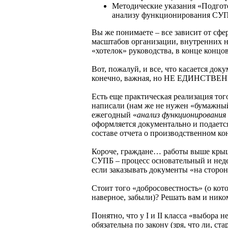
Методические указания «Подгот
анализу функционирования СУПБ
Вы же понимаете – все зависит от сфе
масштабов организации, внутренних н
«хотелок» руководства, в конце конц
Вот, пожалуй, и все, что касается док
конечно, важная, но НЕ ЕДИНСТВЕН
Есть еще практическая реализация тог
написали (нам же не нужен «бумажный
ежегодный «
анализ функционировани
оформляется документально и подается
составе отчета о производственном ко
Короче, граждане… работы выше крыш
СУПБ – процесс основательный и нед
если заказывать документы «на сторон
Стоит того «добросовестность» (о кот
наверное, забыли)? Решать вам и нико
Понятно, что у I и II класса «выбора 
обязательна по закону (зря, что ли, ста