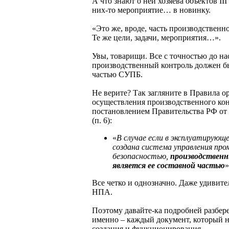
А что знают о ней хозяева объектов III
них-то мероприятие… в новинку.
«Это же, вроде, часть производственно
Те же цели, задачи, мероприятия…».
Увы, товарищи. Все с точностью до на
производственный контроль должен б
частью СУПБ.
Не верите? Так загляните в Правила о
осуществления производственного кон
постановлением Правительства РФ от 
(п. 6):
«
В случае если в эксплуатирующ
создана система управления пр
безопасностью,
производственн
является ее составной частью
»
Все четко и однозначно. Даже удивит
НПА.
Поэтому давайте-ка подробней разбере
именно – каждый документ, который н
создания и функционирования.