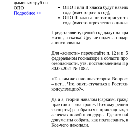
дымовых труб на
ОПО I или II класса будут навеща
ОПО
года (вместо раза в год);
Подробнее >>
ОПО III класса почтят присутств
года (вместо «трехлетнего цикла
Представляете, целый год дадут на «р
жизнь, а сказка! Другие подач… подар
анонсированы.
Для «ясности» перечитайте п. 12 и п.
федеральном госнадзоре в области п
безопасности, утв. постановлением П
30.06.2021 № 1082.
«Так там же сплошная теория. Вопросо
– нет… Что, опять стучаться в Ростехн
консультацию?».
Да-а-а, теории навалом (сарказм, гражд
практики – «на грош». Поэтому реши
эксперты) разобраться в прикладных, т
аспектах новой процедуры. Где что на
документы собрать, как подтвердить, к
Кое-чего накопали.