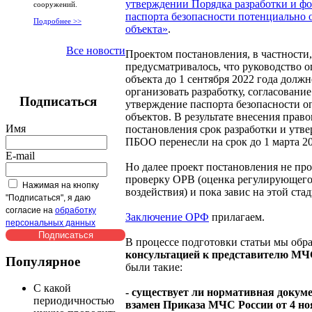
утверждении Порядка разработки и ф
сооружений.
паспорта безопасности потенциально 
Подробнее >>
объекта»
.
Все новости
Проектом постановления, в частности,
предусматривалось, что руководство о
объекта до 1 сентября 2022 года долж
организовать разработку, согласование
Подписаться
утверждение паспорта безопасности 
объектов. В результате внесения право
Имя
постановления срок разработки и утв
ПБОО перенесли на срок до 1 марта 20
E-mail
Но далее проект постановления не пр
проверку ОРВ (оценка регулирующег
Нажимая на кнопку
воздействия) и пока завис на этой стад
"Подписаться", я даю
согласие на
обработку
Заключение ОРФ
прилагаем.
персональных данных
В процессе подготовки статьи мы обр
консультацией к представителю М
Популярное
были такие:
С какой
- существует ли нормативная докум
периодичностью
взамен Приказа МЧС России от 4 но