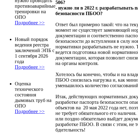
нужно проводить
506?
противоаварийные
- нужно ли в 2022 г. разрабатывать 
тренировки на
безопасности ПБОО?
ОПО
Подробнее >>
Ответ был примерно такой: что на те
момент не существует заменяющей но
документации и соответственно паспо
Новый порядок
безопасности до вступления в силу но
ведения реестра
нормативки разрабатывать не нужно. 
заключений ЭПБ с
ведется подготовка новой нормативно
1 сентября 2026
документации, которая позволит снизи
года
на органы контроля.
Подробнее >>
Хотелось бы конечно, чтобы и на влад
ПБОО снизилась нагрузка и, как мин
Оценка
уменьшилось количество согласований
технического
состояния
Итак, действующих нормативных док
дымовых труб на
разработке паспорта безопасности оп
ОПО
объектов на 20 мая 2022 года нет, по
Подробнее >>
не требует обязательного его наличия.
или поздно обязательно выйдет докум
разработке ПБОО. В связи с этим, не 
бдительность!