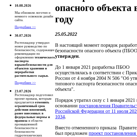
опасного объекта 
10.08.2026
Мы обновили логотип и
году
немного освежили дизайн
сайта.
Подробнее >>
25.05.2022
30.07.2026
Ростехнадзор утвердил
В настоящий момент порядок разработ
новое руководство по
безопасности опасного объекта (ПБО
безопасности, содержащее
рекомендации по
утвержден
.
оформлению
технического
паспорта
взрывобезопасности для
До 1 января 2021 разработка ПБОО
объектов хранения и
осуществлялась в соответствии с Пр
переработки
растительного сырья.
России от 4 ноября 2004 N 506 "Об у
Подробнее >>
типового паспорта безопасности опас
объекта".
23.07.2026
Ростехнадзор подготовил
проект приказа, которым
Порядок утратил силу с 1 января 2021 
предлагается
отменить
основании
постановления Правительс
ограниченный срок
действия изменений,
Российской Федерации от 11 июля 202
ранее внесенных в
1034
.
федеральные нормы и
правила
в области
промышленной
Вместо отмененного приказа Правит
безопасности и
безопасности
был предложен
проект постановления
гидротехнических