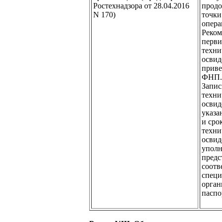
Ростехнадзора от 28.04.2016
продо
N 170)
точки
опера
Реком
перви
техни
освид
приве
ФНП.
Запис
техни
освид
указа
и сро
техни
освид
упол
предс
соотв
специ
орган
паспо