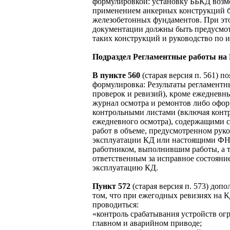
формулировкой: установку ББКД возм
применением анкерных конструкций б
железобетонных фундаментов. При это
документации должны быть предусмот
таких конструкций и руководство по и
Подраздел Регламентные работы на
В пункте 560
(старая версия п. 561) п
формулировка: Результаты регламентны
проверок и ревизий), кроме ежедневны
журнал осмотра и ремонтов либо офо
контрольными листами (включая конт
ежедневного осмотра), содержащими с
работ в объеме, предусмотренном рук
эксплуатации КД или настоящими Ф
работником, выполнившим работы, а 
ответственным за исправное состояни
эксплуатацию КД.
Пункт 572
(старая версия п. 573) доп
том, что при ежегодных ревизиях на К
проводиться:
«контроль срабатывания устройств ог
главном и аварийном приводе;