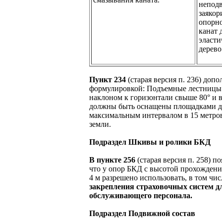
неподв
заякор
опорно
канат 
эласти
дерево
Пункт 234
(старая версия п. 236) доп
формулировкой: Подъемные лестницы 
наклоном к горизонтали свыше 80° и 
должны быть оснащены площадками д
максимальным интервалом в 15 метров
земли.
Подраздел Шкивы и ролики БКД
В пункте 256
(старая версия п. 258) п
что у опор БКД с высотой прохождени
4 м разрешено использовать, в том чис
закрепления страховочных систем д
обслуживающего персонала.
Подраздел Подвижной состав