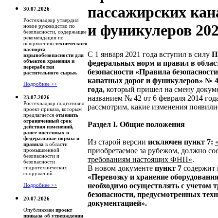
пассажирских кан
30.07.2026
Ростехнадзор утвердил
и фуникулеров 20
новое руководство по
безопасности, содержащее
рекомендации по
оформлению
технического
паспорта
С 1 января 2021 года вступил в силу
П
взрывобезопасности для
объектов хранения и
федеральных норм и правил в обла
переработки
безопасности «Правила безопасност
растительного сырья.
канатных дорог и фуникулеров» № 44
Подробнее >>
года,
который пришел на смену докум
названием № 42 от 6 февраля 2014 года
23.07.2026
Ростехнадзор подготовил
рассмотрим, какие изменения появили
проект приказа, которым
предлагается
отменить
ограниченный срок
Раздел I. Общие положения
действия изменений,
ранее внесенных в
федеральные нормы и
Из старой версии
исключен пункт 7:
правила
в области
приобретаемое за рубежом, должно со
промышленной
безопасности и
требованиям настоящих ФНП»
.
безопасности
В новом документе
пункт 7
содержит 
гидротехнических
сооружений.
«Перевозку и хранение оборудования
необходимо осуществлять с учетом 
Подробнее >>
безопасности, предусмотренных тех
20.07.2026
документацией».
Опубликован
проект
приказа об утверждении