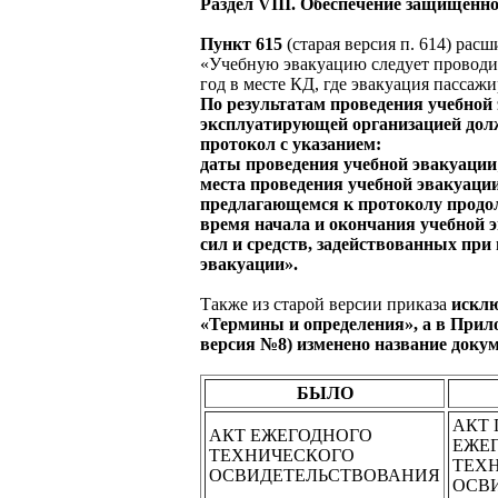
Раздел VIII. Обеспечение защищенн
Пункт 615
(старая версия п. 614) рас
«Учебную эвакуацию следует проводит
год в месте КД, где эвакуация пассажи
По результатам проведения учебной
эксплуатирующей организацией дол
протокол с указанием:
даты проведения учебной эвакуации
места проведения учебной эвакуации
предлагающемся к протоколу продо
время начала и окончания учебной 
сил и средств, задействованных при
эвакуации».
Также из старой версии приказа
искл
«Термины и определения»,
а в Прил
версия №8) изменено название докум
БЫЛО
АКТ 
АКТ ЕЖЕГОДНОГО
ЕЖЕ
ТЕХНИЧЕСКОГО
ТЕХ
ОСВИДЕТЕЛЬСТВОВАНИЯ
ОСВ