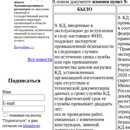
В новом документе
изменен пункт 9:
нового
Административного
БЫЛО
регламента
по внесению
сведений в
государственный реестр
9. КД
саморегулируемых
промы
организаций в области
9. КД, введенные в
энергетического
в соо
эксплуатацию до вступления
обследования, исключению
федер
сведений из реестра и
в силу настоящих ФНП,
предоставлению выписок
прави
подлежат экспертизе
из него.
промы
промышленной безопасности
Подробнее >>
"Прав
в следующих случаях:
экспе
по истечении срока службы
безоп
Все новости
или при превышении
утвер
количества циклов нагрузки
Росте
КД, установленных
2020 г
организацией-изготовителем;
Подписаться
(заре
при отсутствии в
Минис
технической документации
Росси
Имя
данных о сроке службы КД,
декабр
если фактический срок ее
регис
E-mail
службы превышает двадцать
Экспл
лет;
отриц
после проведения работ,
Нажимая на кнопку
экспе
связанных с изменением
"Подписаться", я даю
безоп
конструкции, заменой
согласие на
обработку
КД вв
материала несущих