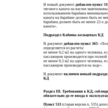
В новый документ
добавлен пункт 31
тягового каната на вагоне маятниковы
использованием барабана минимально
каната на барабане должно быть не мен
барабана должен быть не менее 22-х д
каната».
Подраздел Кабины кольцевых КД
В документ
добавлен пункт 365
: «По
определяется из расчета:
не менее 0,2 м2 на одного человека, е
пассажиров производится при полной 
не менее 0,3 м2 на одного человека, е
пассажиров производится на ходу».
В документ
включен новый подразд
КД
Раздел III. Требования к КД, соблю
обязательно до ее ввода в эксплуат
Пункт 533
(старая версия п. 535) доп