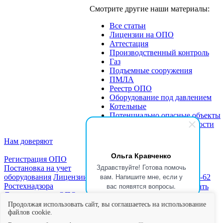
Смотрите другие наши материалы:
Все статьи
Лицензии на ОПО
Аттестация
Производственный контроль
Газ
Подъемные сооружения
ПМЛА
Реестр ОПО
Оборудование под давлением
Котельные
Потенциально опасные объекты
Экспертиза промбезопасности
Нам доверяют
Ольга Кравченко
Регистрация ОПО
Здравствуйте! Готова помочь
Постановка на учет
вам. Напишите мне, если у
оборудования
Лицензии
Новости
Статьи
+7 (999) 333-79-62
вас появятся вопросы.
Ростехнадзора
Блог
Скачать
★★★★★
Читать
Документы для ОПО
образцы
отзывы в Яндекс
Отчет о
документов
Мы
Картах
Продолжая использовать сайт, вы соглашаетесь на использование
производственном
файлов cookie.
в СМИ
контроле
Экспертиза
Контакты