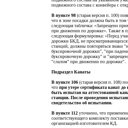
подвижного состава с конвейера с от
В пункте 98
(старая версия п. 100) по
что в зоне посадки должна быть в том
следующая табличка: «Запрещено прим
при движении по дорожке». Также в 
следующая формулировка: «Перед уча
дорожки БКД, не просматривающихся 
станций, должны повторяться знаки "
буксировочной дорожки", "при паден
буксировочную дорожку" и "запрещен
"слалом" при движении по дорожке".
Подраздел Канаты
В пункте 106
(старая версия п. 108) п
что
при утере сертификата канат до
быть испытан на аттестованной ка
станции. После проведения испыта
свидетельство об испытании.
В пункте 112
уточнено, что применени
соответствующего комплекту поставки
организацией-изготовителем КД.