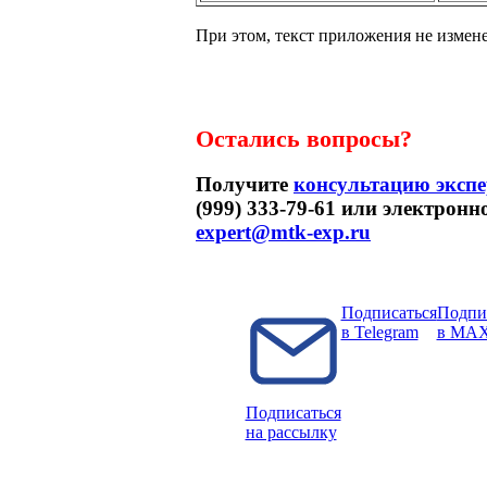
При этом, текст приложения не измен
Остались вопросы?
Получите
консультацию экспе
(999) 333-79-61 или электронн
expert@mtk-exp.ru
Подписаться
Подпи
в Telegram
в MA
Подписаться
на рассылку