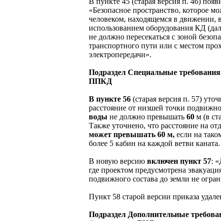
В пункте 45 (старая версия п. 46) поя
«Безопасное пространство, которое мо
человеком, находящемся в движении,
использованием оборудования КД (дале
не должно пересекаться с зоной безоп
транспортного пути или с местом пр
электропередачи».
Подраздел Специальные требования 
ППКД
В пункте 56
(старая версия п. 57) уто
расстояние от низшей точки подвижног
воды
не должно превышать
60
м (в ст
Также уточнено, что расстояние на от
может превышать 60 м,
если на тако
более 5 кабин на каждой ветви каната.
В новую версию
включен пункт 57
: 
где проектом предусмотрена эвакуация
подвижного состава до земли не огран
Пункт 58 старой версии приказа удале
Подраздел Дополнительные требова