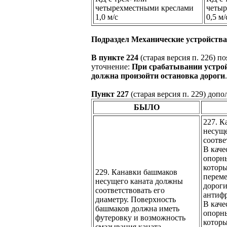
четырехместными креслами
четыр
1,0 м/с
0,5 м/
Подраздел Механические устройств
В пункте 224
(старая версия п. 226) 
уточнение:
При срабатывании устрой
должна произойти остановка дороги
.
Пункт 227
(старая версия п. 229) доп
БЫЛО
227. К
несущ
соотве
В каче
опорн
котор
229. Канавки башмаков
переме
несущего каната должны
дороги
соответствовать его
антиф
диаметру. Поверхность
В каче
башмаков должна иметь
опорны
футеровку и возможность
которы
смазывания каната.