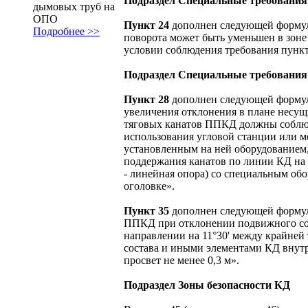
Подраздел Специальные требования
дымовых труб на
ОПО
Пункт 24
дополнен следующей формул
Подробнее >>
поворота может быть уменьшен в зоне
условии соблюдения требования пунк
Подраздел Специальные требования
Пункт 28
дополнен следующей формул
увеличения отклонения в плане несущ
тяговых канатов ППКД должны соблю
использования угловой станции или 
установленным на ней оборудованием,
поддержания канатов по линии КД на 
- линейная опора) со специальным об
оголовке».
Пункт 35
дополнен следующей формул
ППКД при отклонении подвижного со
направлении на 11°30' между крайней
состава и иными элементами КД внут
просвет не менее 0,3 м».
Подраздел Зоны безопасности КД