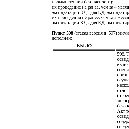
промышленной безопасности);
их проведение не ранее, чем за 4 месяц
эксплуатации КД - для КД, эксплуати
их проведения не ранее, чем за 2 месяц
эксплуатации КД - для КД, эксплуати
Пункт 598
(старая версия п. 597) зна
дополнен:
БЫЛО
598. 
освид
выпол
специ
орган
осуще
неско
отно
(прое
экспе
безоп
Акт т
освид
содер
сведе