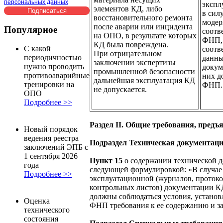
персональных данных
экспл
элементов КД, либо
в сил
восстановительного ремонта
модер
после аварии или инцидента
Популярное
соотв
на ОПО, в результате которых
ФНП, 
КД была повреждена.
С какой
соотв
При отрицательном
периодичностью
данны
заключении экспертизы
нужно проводить
докум
промышленной безопасности
противоаварийные
них д
дальнейшая эксплуатация КД
тренировки на
ФНП.
не допускается.
ОПО
Подробнее >>
Раздел II. Общие требования, пред
Новый порядок
ведения реестра
Подраздел Техническая документац
заключений ЭПБ с
1 сентября 2026
Пункт 15
о содержании технической 
года
следующей формулировкой: «В случае 
Подробнее >>
эксплуатационной (журналов, протоко
контрольных листов) документации К
должны соблюдаться условия, устано
Оценка
ФНП требования к ее содержанию и з
технического
состояния