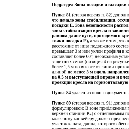
Подраздел Зоны посадки и высадки
Пункт 81
(старая версия п. 82) допол
что
начало зоны стабилизации, отсч
посадки E. Зона безопасности распол
зоны стабилизации кресла и заканчи
равном длине пути, проходимого крес
точки посадки E),
а также о том, что в
расстояние от низа подвижного состав
превышает 3 м или уклон профиля в к
составляет более 60°, необходима уст
защитных сеток (позиция 4 на рисунке
более 1,5 м по высоте от линии прохо
длиной
не менее 3 м вдоль направле
на 0,5 м выступающей вправо и вле
проекции кресла на горизонтальную 
Пункт 84
удален из нового документа.
Пункт 89
(старая версия п. 91) допол
формулировкой: В зоне приближения 
верхней станции КД с отцепляемым 
колесному конвейеру должен предшес
участок каната, длина, которого обесп
подвижного состава на указанном учас