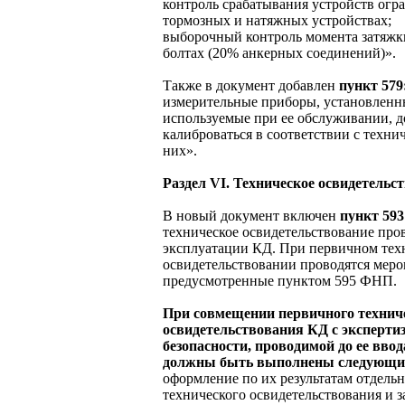
контроль срабатывания устройств огр
тормозных и натяжных устройствах;
выборочный контроль момента затяжк
болтах (20% анкерных соединений)».
Также в документ добавлен
пункт 579
измерительные приборы, установленны
используемые при ее обслуживании, д
калиброваться в соответствии с техни
них».
Раздел VI. Техническое освидетельс
В новый документ включен
пункт 593
техническое освидетельствование пров
эксплуатации КД. При первичном тех
освидетельствовании проводятся меро
предусмотренные пунктом 595 ФНП.
При совмещении первичного технич
освидетельствования КД с эксперт
безопасности, проводимой до ее ввод
должны быть выполнены следующие
оформление по их результатам отдель
технического освидетельствования и 