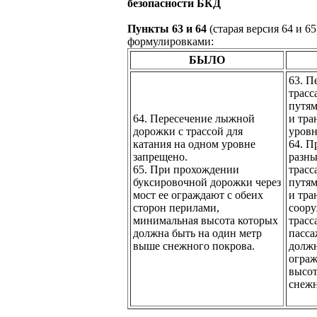
безопасности БКД
Пункты 63 и 64
(старая версия 64 и 6
формулировками:
БЫЛО
63. П
трасс
путям
64. Пересечение лыжной
и тра
дорожки с трассой для
уровн
катания на одном уровне
64. П
запрещено.
разны
65. При прохождении
трасс
буксировочной дорожки через
путям
мост ее ограждают с обеих
и тра
сторон перилами,
соору
минимальная высота которых
трасс
должна быть на один метр
пасса
выше снежного покрова.
должн
ограж
высот
снежн