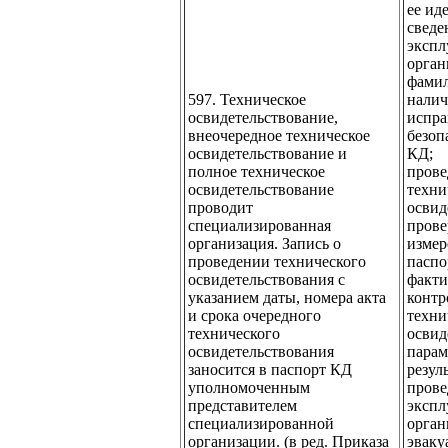
ее ид
сведе
эксп
орган
фамил
597. Техническое
налич
освидетельствование,
испра
внеочередное техническое
безоп
освидетельствование и
КД;
полное техническое
прове
освидетельствование
техни
проводит
освид
специализированная
прове
организация. Запись о
измер
проведении технического
паспо
освидетельствования с
факти
указанием даты, номера акта
контр
и срока очередного
техни
технического
освид
освидетельствования
парам
заносится в паспорт КД
резул
уполномоченным
прове
представителем
эксп
специализированной
орган
организации. (в ред. Приказа
эваку