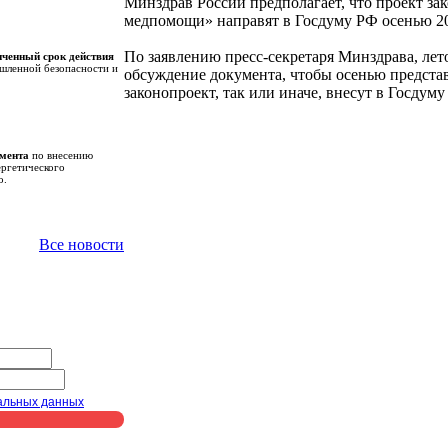
Минздрав России предполагает, что проект за
медпомощи» направят в Госдуму РФ осенью 20
По заявлению пресс-секретаря Минздрава, лет
иченный срок действия
шленной безопасности и
обсуждение документа, чтобы осенью представ
законопроект, так или иначе, внесут в Госдуму
амента
по внесению
ергетического
о.
Все новости
альных данных