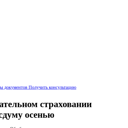
Получить консультацию
зательном страховании
осдуму осенью