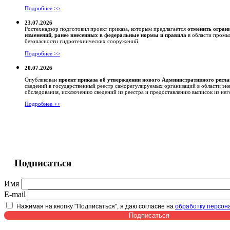
Подробнее >>
23.07.2026
Ростехнадзор подготовил проект приказа, которым предлагается
отменить огран
изменений, ранее внесенных в федеральные нормы и правила
в области промы
безопасности гидротехнических сооружений.
Подробнее >>
20.07.2026
Опубликован
проект приказа об утверждении нового Административного регл
сведений в государственный реестр саморегулируемых организаций в области эн
обследования, исключению сведений из реестра и предоставлению выписок из нег
Подробнее >>
Подписаться
Имя
E-mail
Нажимая на кнопку "Подписаться", я даю согласие на
обработку персон