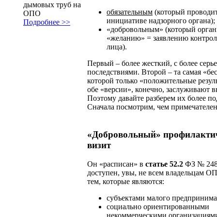
дымовых труб на
обязательным
(который проводит
ОПО
инициативе надзорного органа);
Подробнее >>
«добровольным» (который орган
«желанию» = заявлению контро
лица).
Первый – более жесткий, с более сер
последствиями. Второй – та самая «бес
которой только «положительные резул
обе «версии», конечно, заслуживают 
Поэтому давайте разберем их более по
Сначала посмотрим, чем примечател
«Добровольный» профилакти
визит
Он «расписан» в
статье 52.2
ФЗ № 248
доступен, увы, не всем владельцам ОП
тем, которые являются:
субъектами малого предпринима
социально ориентированными
некоммерческими организациям