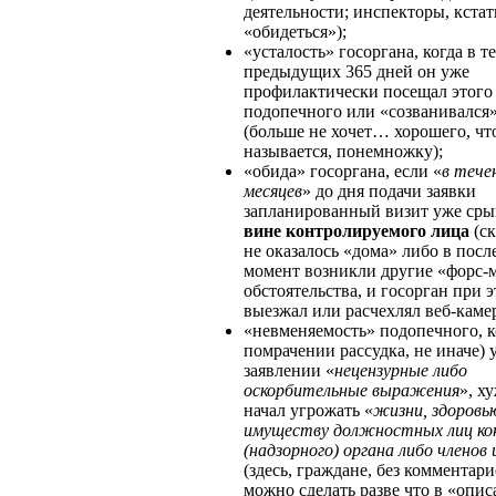
деятельности; инспекторы, кстат
«обидеться»);
«усталость» госоргана, когда в т
предыдущих 365 дней он уже
профилактически посещал этого
подопечного или «созванивался»
(больше не хочет… хорошего, чт
называется, понемножку);
«обида» госоргана, если «
в тече
месяцев
» до дня подачи заявки
запланированный визит уже ср
вине контролируемого лица
(ск
не оказалось «дома» либо в пос
момент возникли другие «форс
обстоятельства, и госорган при э
выезжал или расчехлял веб-камер
«невменяемость» подопечного, ко
помрачении рассудка, не иначе) 
заявлении «
нецензурные либо
оскорбительные выражения
», х
начал угрожать «
жизни, здоровь
имуществу должностных лиц ко
(надзорного) органа либо членов 
(здесь, граждане, без комментари
можно сделать разве что в «опи