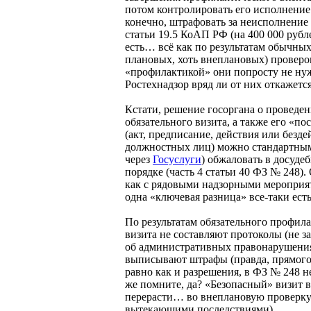
потом контролировать его исполнение
конечно, штрафовать за неисполнение 
статьи 19.5 КоАП РФ (на 400 000 рубле
есть… всё как по результатам обычных
плановых, хоть внеплановых) проверок
«профилактикой» они попросту не ну
Ростехнадзор вряд ли от них откажется
Кстати, решение госоргана о проведе
обязательного визита, а также его «по
(акт, предписание, действия или безде
должностных лиц) можно стандартным 
через
Госуслуги
) обжаловать в досуде
порядке (часть 4 статьи 40 ФЗ № 248)
как с рядовыми надзорными мероприя
одна «ключевая разница» все-таки ес
По результатам обязательного профил
визита не составляют протоколы (не за
об административных правонарушения
выписывают штрафы (правда, прямого 
равно как и разрешения, в ФЗ № 248 н
же помните, да? «Безопасный» визит 
перерасти… во внеплановую проверку
вытекающими последствиями).