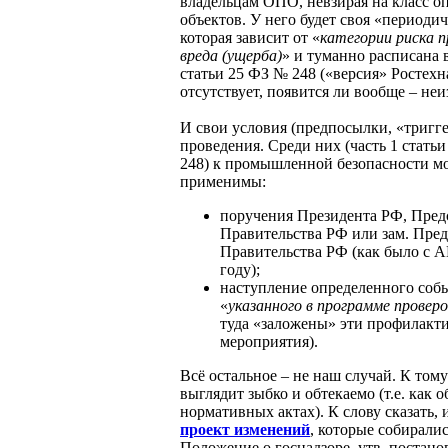
владельцам ОПО, невзирая на класс о
объектов. У него будет своя «периодич
которая зависит от «
категории риска
п
вреда (ущерба)
» и туманно расписана в
статьи 25 ФЗ № 248 («версия» Ростехн
отсутствует, появится ли вообще – неи
И свои условия (предпосылки, «тригг
проведения. Среди них (часть 1 стать
248) к промышленной безопасности м
применимы:
поручения Президента РФ, Пред
Правительства РФ или зам. Пред
Правительства РФ (как было с А
году);
наступление определенного соб
«
указанного в программе проверо
туда «заложены» эти профилакт
мероприятия).
Всё остальное – не наш случай. К то
выглядит зыбко и обтекаемо (т.е. как 
нормативных актах). К слову сказать,
проект изменений
, которые собиралис
Положение о госнадзоре, утв. постан