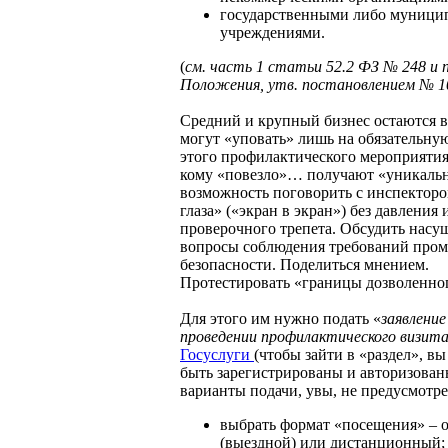
государственными либо муниц
учреждениями.
(
см. часть 1 статьи 52.2 ФЗ № 248 и п
Положения,
утв. постановлением
№ 1
Средний и крупный бизнес остаются в
могут «уповать» лишь на обязательну
этого профилактического мероприятия.
кому «повезло»… получают «уникаль
возможность поговорить с инспектором
глаза» («экран в экран») без давления 
проверочного трепета. Обсудить нас
вопросы соблюдения требований про
безопасности. Поделиться мнением.
Протестировать «границы дозволенно
Для этого им нужно подать «
заявление
проведении профилактического визит
Госуслуги
(чтобы зайти в «раздел», в
быть зарегистрированы и авторизован
варианты подачи, увы, не предусмотре
выбрать формат «посещения» – 
(выездной) или дистанционный;