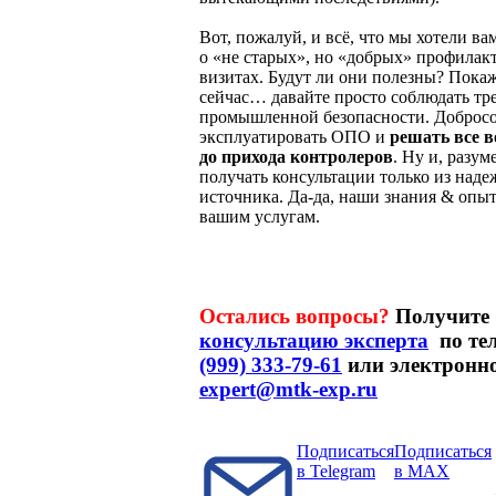
Вот, пожалуй, и всё, что мы хотели ва
о «не старых», но «добрых» профилак
визитах. Будут ли они полезны? Покаж
сейчас… давайте просто соблюдать тр
промышленной безопасности. Доброс
эксплуатировать ОПО и
решать все 
до прихода контролеров
. Ну и, разум
получать консультации только из наде
источника. Да-да, наши знания & опыт
вашим услугам.
Остались вопросы?
Получите
консультацию эксперта
по те
(999) 333-79-61
или электронно
expert@mtk-exp.ru
Подписаться
Подписаться
в Telegram
в MAX