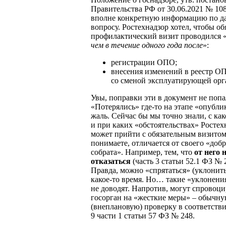
Правительства РФ от 30.06.2021 № 10
вполне конкретную информацию по д
вопросу. Ростехнадзор хотел, чтобы о
профилактический визит проводился 
чем в течение одного года после
»:
регистрации ОПО;
внесения изменений в реестр ОП
со сменой эксплуатирующей орг
Увы, поправки эти в документ не попа
«Потерялись» где-то на этапе «опубли
жаль. Сейчас бы мы точно знали, с ка
и при каких «обстоятельствах» Ростех
может прийти с обязательным визитом
понимаете, отличается от своего «доб
собрата». Например, тем, что
от него 
отказаться
(часть 3 статьи 52.1 ФЗ № 
Правда, можно «спрятаться» (уклонить
какое-то время. Но… такие «уклонени
не доводят. Напротив, могут спровоци
госорган на «жесткие меры» – обычн
(внеплановую) проверку в соответств
9 части 1 статьи 57 ФЗ № 248.