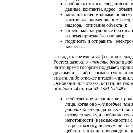
сообщить нужные сведения (пер
данные, контакты, адрес «объект
заполнить необходимые поля («у
контроля», наименование госорг
надзора, «описание объекта»);
«предложить» удобные (эксплуат
и время приезда («созвона»);
подписать и отправить «электр
заявку»…
…и ждать «результата» (т.е. подтвержд
Ростехнадзора) в «
течение десяти раб
За это время госорган подумает, прики
другому и… либо «согласится» на про
визита, либо откажет в такой «привил
Оснований для отказа, кстати, не так 
них (часть 4 статьи 52.2 ФЗ № 248):
«собственное желание» контрол
лица, когда оно «
не позднее чем 
рабочих дней
» до даты «Х» (сво
отозвало заявку и сообщило госо
неготовности (невозможности) с
встречаться (ну, передумали тов
цейтнот у них по производстве