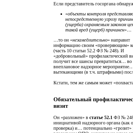
Если представитель госоргана обнаруж
«
объекты контроля представля
непосредственную угрозу причин
(ущерба) охраняемым законом це
такой вред (ущерб) причинен
»…
…то он «
незамедлительно
» направит
информацию своим «проверяющим» к
(часть 10 статьи 52.2 ФЗ № 248). И
«добровольный» профилактический в
получит все шансы превратиться… во
внеплановое надзорное мероприятие…
вытекающими (в т.ч. штрафными) пос
Кстати, тем же самым может «похваст
Обязательный профилактиче
визит
Он «разложен» в
статье 52.1
ФЗ № 248
инициативой надзорного органа (как 
проверка) и… потенциально «грозит»