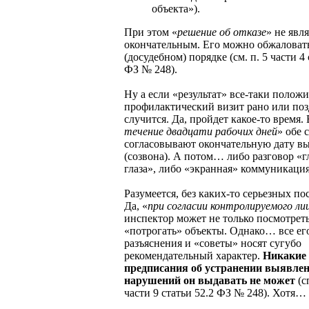
объекта»).
При этом «
решение об отказе
» не явл
окончательным. Его можно обжаловат
(досудебном) порядке (см. п. 5 части 4
ФЗ № 248).
Ну а если «результат» все-таки полож
профилактический визит рано или по
случится. Да, пройдет какое-то время. 
течение двадцати рабочих дней
» обе 
согласовывают окончательную дату вы
(созвона). А потом… либо разговор «гл
глаза», либо «экранная» коммуникация
Разумеется, без каких-то серьезных по
Да, «
при согласии контролируемого ли
инспектор может не только посмотреть
«потрогать» объекты. Однако… все ег
разъяснения и «советы» носят сугубо
рекомендательный характер.
Никакие
предписания об устранении выявле
нарушений он выдавать не может
(с
части 9 статьи 52.2 ФЗ № 248). Хотя…