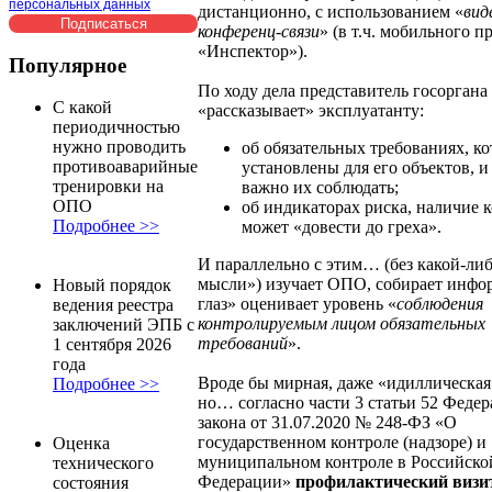
персональных данных
дистанционно, с использованием «
вид
конференц-связи
» (в т.ч. мобильного 
«Инспектор»).
Популярное
По ходу дела представитель госоргана
С какой
«рассказывает» эксплуатанту:
периодичностью
нужно проводить
об обязательных требованиях, к
противоаварийные
установлены для его объектов, и 
тренировки на
важно их соблюдать;
ОПО
об индикаторах риска, наличие 
Подробнее >>
может «довести до греха».
И параллельно с этим… (без какой-либ
мысли») изучает ОПО, собирает инфо
Новый порядок
глаз» оценивает уровень «
соблюдения
ведения реестра
контролируемым лицом обязательных
заключений ЭПБ с
требований
».
1 сентября 2026
года
Вроде бы мирная, даже «идиллическая
Подробнее >>
но… согласно части 3 статьи 52 Федер
закона от 31.07.2020 № 248-ФЗ «О
государственном контроле (надзоре) и
Оценка
муниципальном контроле в Российско
технического
Федерации»
профилактический визи
состояния