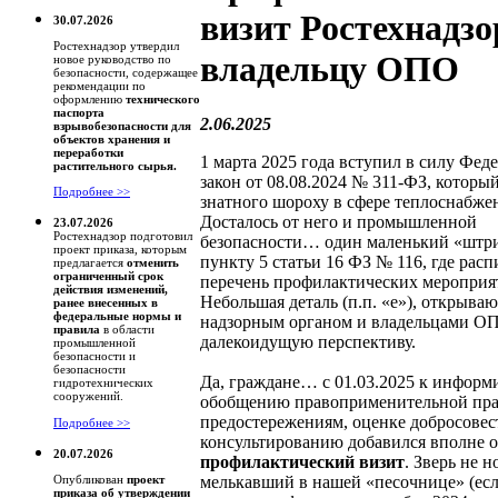
визит Ростехнадзо
30.07.2026
Ростехнадзор утвердил
владельцу ОПО
новое руководство по
безопасности, содержащее
рекомендации по
оформлению
технического
паспорта
2.06.2025
взрывобезопасности для
объектов хранения и
переработки
1 марта 2025 года вступил в силу Фед
растительного сырья.
закон от 08.08.2024 № 311-ФЗ, которы
Подробнее >>
знатного шороху в сфере теплоснабже
Досталось от него и промышленной
23.07.2026
Ростехнадзор подготовил
безопасности… один маленький «штр
проект приказа, которым
пункту 5 статьи 16 ФЗ № 116, где расп
предлагается
отменить
ограниченный срок
перечень профилактических мероприя
действия изменений,
Небольшая деталь (п.п. «е»), открыва
ранее внесенных в
федеральные нормы и
надзорным органом и владельцами О
правила
в области
далекоидущую перспективу.
промышленной
безопасности и
безопасности
Да, граждане… с 01.03.2025 к инфор
гидротехнических
сооружений.
обобщению правоприменительной пра
предостережениям, оценке добросовес
Подробнее >>
консультированию добавился вполне
20.07.2026
профилактический визит
. Зверь не 
мелькавший в нашей «песочнице» (ес
Опубликован
проект
приказа об утверждении