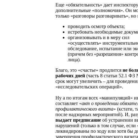
Еще «обязательность» дает инспектор
дополнительные «полномочия». Он мо
только «разговоры разговаривать», но 
проводить осмотр объекта;
истребовать необходимые докум
организовывать и в меру сил
«осуществлять» инструментальн
обследование, испытание или эк
(причем без «разрешения» конт
лица).
Благо, это «счастье» продлится
не бол
рабочих дней
(часть 8 статьи 52.1 ФЗ 
срок могут увеличить – для проведени
«исследовательских операций».
Ну а по итогам всех «манипуляций» и
составляет «
акт о проведении обязате
профилактического визита
» (кстати, 
после надзорных мероприятий). И, раз
выдает предписание
об устранении 
нарушений (только в том случае, если
ликвидированы по ходу или хотя бы д
завершения профилактического визита