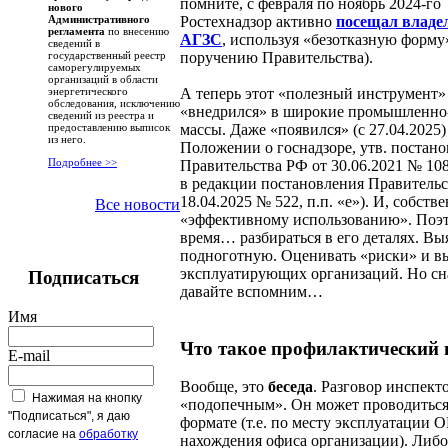
помните, с февраля по ноябрь 2024-го
нового
Ростехнадзор активно
посещал владе
Административного
регламента
по внесению
АГЗС
, используя «безотказную форму
сведений в
поручению Правительства).
государственный реестр
саморегулируемых
организаций в области
А теперь этот «полезный инструмент»
энергетического
обследования, исключению
«внедрился» в широкие промышленно
сведений из реестра и
массы. Даже «появился» (с 27.04.2025
предоставлению выписок
из него.
Положении о госнадзоре, утв. постан
Подробнее >>
Правительства РФ от 30.06.2021 № 1082
в редакции постановления Правительс
18.04.2025 № 522, п.п. «е»). И, собстве
Все новости
«эффективному использованию». Поэ
время… разбираться в его деталях. Вы
подноготную. Оценивать «риски» и в
эксплуатирующих организаций. Но сн
Подписаться
давайте вспомним…
Имя
Что такое профилактический 
E-mail
Вообще, это
беседа
. Разговор инспект
Нажимая на кнопку
«подопечным». Он может проводиться
"Подписаться", я даю
формате (т.е. по месту эксплуатации 
согласие на
обработку
нахождения офиса организации). Либо