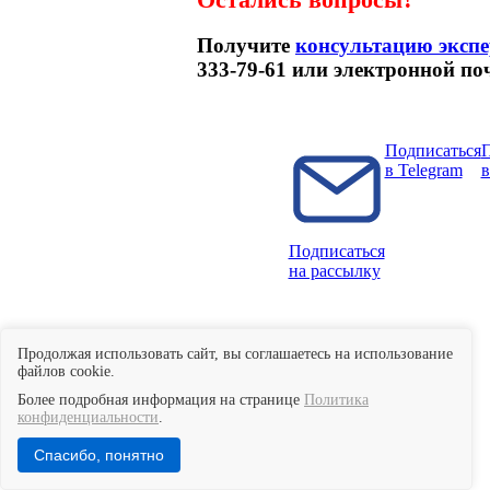
Получите
консультацию экспе
333-79-61 или электронной по
Подписаться
П
в Telegram
Подписаться
на рассылку
Смотрите другие наши материалы:
Продолжая использовать сайт, вы соглашаетесь на использование
файлов cookie.
Все статьи
Более подробная информация на странице
Политика
Лицензии на ОПО
конфиденциальности
.
Аттестация
Производственный контроль
Спасибо, понятно
Газ
Подъемные сооружения