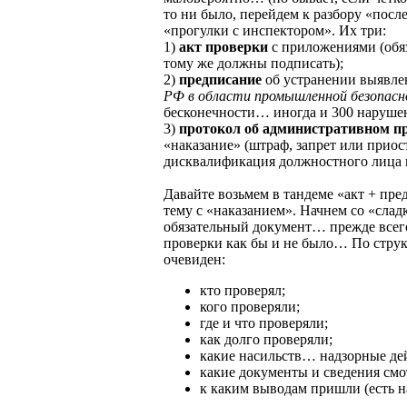
то ни было, перейдем к разбору «посл
«прогулки с инспектором». Их три:
1)
акт проверки
с приложениями (обяз
тому же должны подписать);
2)
предписание
об устранении выявле
РФ в области промышленной безопас
бесконечности… иногда и 300 нарушен
3)
протокол об административном 
«наказание» (штраф, запрет или приос
дисквалификация должностного лица и 
Давайте возьмем в тандеме «акт + пр
тему с «наказанием». Начнем со «слад
обязательный документ… прежде всего,
проверки как бы и не было… По струк
очевиден:
кто проверял;
кого проверяли;
где и что проверяли;
как долго проверяли;
какие насильств… надзорные де
какие документы и сведения смо
к каким выводам пришли (есть 