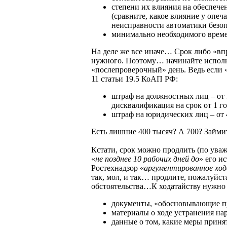
степени их влияния на обеспеч
(сравните, какое влияние у опеч
неисправности автоматики безоп
минимально необходимого време
На деле же все иначе… Срок либо «в
нужного. Поэтому… начинайте исполня
«послепроверочный» день. Ведь если 
11 статьи 19.5 КоАП РФ:
штраф на должностных лиц – от 3
дисквалификация на срок от 1 год
штраф на юридических лиц – от 4
Есть лишние 400 тысяч? А 700? Займ
Кстати, срок можно продлить (по ув
«
не позднее 10 рабочих дней до
» его и
Ростехнадзор «
аргументированное хо
так, мол, и так… продлите, пожалуйст
обстоятельства…К ходатайству нужно
документы, «обосновывающие пр
материалы о ходе устранения на
данные о том, какие меры приня