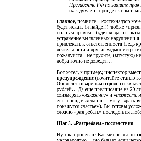
Президенте РФ по защите прав 
(как думаете, приедет к вам тако
Главное
, помните – Ростехнадзор хоч
будет искать (и найдет!) любые «приз
полным правом – будет выдавать акты
устранение выявленных нарушений и 
привлекать к ответственности (ведь к
деятельности и другие «администрат
пожалуйста – не грубите, (впустую) не 
добра точно не доведет…
Вот хотел, к примеру, инспектор вмес
предупреждение
(почитайте статью 3.
Обиделся товарищ-контролер и «впаял
рублей… Да еще предписание на 20 л
соизмерять «
наказание
» и «
тяжесть н
есть повод и желание… могут «раскрут
покажутся счастьем). Вы готовы усло
сложно «разгребать» последствия лю
Шаг 3. «Разгребаем» последствия
Ну как, пронесло? Вас миновали штра
маловероятно… (но бывает, если четко