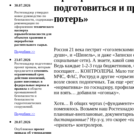
подготовиться и п
30.07.2026
Ростехнадзор утвердил
потерь»
новое руководство по
безопасности, содержащее
рекомендации по
оформлению
технического
паспорта
взрывобезопасности для
объектов хранения и
переработки
растительного сырья.
Россия 21 века пестрит «гоголевским
Подробнее >>
души», и «Шинель», и даже «Записки 
социальные сети). А знаете, какой са
23.07.2026
Ростехнадзор подготовил
Ведь каждые 1-2-3 года бюджетников
проект приказа, которым
посещают… КОНТРОЛЕРЫ. Мало того, 
предлагается
отменить
ограниченный срок
МЧС, ФАС, Роструд и другие «серьезн
действия изменений,
возле своих подопечных. Так еще «рег
ранее внесенных в
федеральные нормы и
«нормативка» по госнадзору, профилак
правила
в области
ни взять… добавили «огоньку».
промышленной
безопасности и
безопасности
Хотя… В общих чертах («фундаменте»,
гидротехнических
сооружений.
поменялось. Возьмем наш Ростехнадзор
плановые-внеплановые, документарн
Подробнее >>
дистанционные?
Ну-у-у, это скорее «
20.07.2026
«прихоть» контролеров.
Опубликован
проект
приказа об утверждении