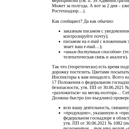
мероприятий (см. п. 39 Административ
Может за полгода. А вот за 2 дня – уж
Ростехнадзор…).
Как сообщают? Да как обычно:
заказным письмом с уведомление
контролируйте почту);
письмом на e-mail с вложенным 
знает ваш e-mail…);
«
иным доступным способом
» (т
телепатическая связь и аналоги).
Так что (теоретически) есть время под
дорожку постелить. Цветами посыпа
Инспекторы к вам ненадолго. Всего н
17 Положения о федеральном госнадз
безопасности, утв. ПП от 30.06.2021 
«разложиться» на месяц-полтора… Сей
Должны быстро (но въедливо) провери
всю вашу деятельность, связан
«продукцию», указанную в «пр
федеральном госнадзоре в обла
утв. ПП от 30.06.2021 № 1082 (
т
регламентов… так что могут «