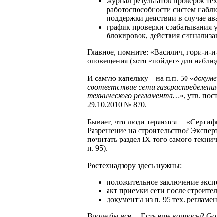
журнал результатов проверок те
работоспособности систем наблю
поддержки действий в случае ав
график проверки срабатывания у
блокировок, действия сигнализац
Главное, помните: «Василич, гори-и-и-
оповещения (хотя «пойдет» для наблюд
И самую капельку – на п.п. 50 «
докум
соответствие сети газораспределения
технического регламента…
», утв. по
29.10.2010 № 870.
Бывает, что люди теряются… «Сертиф
Разрешение на строительство? Экспер
почитать раздел IX того самого технич
п. 95).
Ростехнадзору здесь нужны:
положительное заключение эксп
акт приемки сети после строите
документы из п. 95 тех. регламен
Вроде бы все… Есть еще вопросы? Go