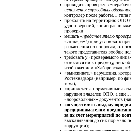
проводить проверку в «нерабоче
исполнения служебных обязанно
контролер после работы… типа 
проходить на территорию ОПО б
удостоверений, копии распоряже
проверки;
мешать «
представителю проверя
«спикера»?) присутствовать при
разъяснения по вопросам, относ
такого представителя вообще не
требовать у «проверяемого лица
относятся ни к предмету, ни к об
изображением «Хабаровска», «В
«выискивать» нарушения, котор
Ростехнадзора (например, по фи
тема);
«приплетать» нормативные акт
нарушил владелец ОПО, а еще…
«добровольных» документов (на
«осуществлять выдачу юридич
предпринимателям предписани
за их счет мероприятий по ко
высказывания до сих пор мало п
коррупции);
скрывать от «проверяемого лиц