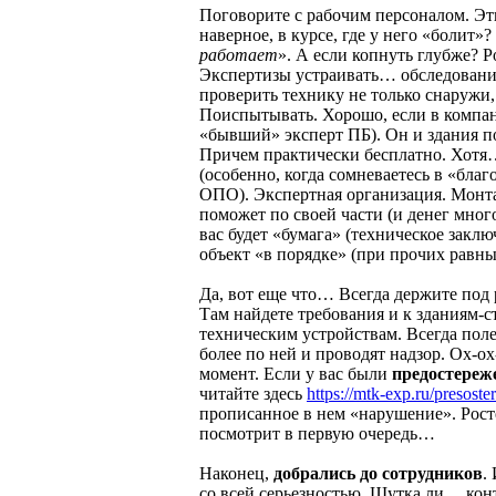
Поговорите с рабочим персоналом. Эти
наверное, в курсе, где у него «болит»?
работает
». А если копнуть глубже? 
Экспертизы устраивать… обследован
проверить технику не только снаружи,
Поиспытывать. Хорошо, если в компан
«бывший» эксперт ПБ). Он и здания п
Причем практически бесплатно. Хотя
(особенно, когда сомневаетесь в «бла
ОПО). Экспертная организация. Мон
поможет по своей части (и денег много
вас будет «бумага» (техническое заключе
объект «в порядке» (при прочих равны
Да, вот еще что… Всегда держите по
Там найдете требования и к зданиям-
техническим устройствам. Всегда поле
более по ней и проводят надзор. Ох-
момент. Если у вас были
предостереж
читайте здесь
https://mtk-exp.ru/presoster
прописанное в нем «нарушение». Рост
посмотрит в первую очередь…
Наконец,
добрались до сотрудников
.
со всей серьезностью. Шутка ли… ко