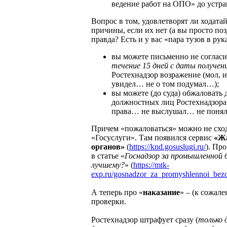
ведение работ на ОПО» до устр
Вопрос в том, удовлетворят ли ходат
причины, если их нет (а вы просто поз
правда? Есть и у вас «пара тузов в ру
вы можете письменно не согласи
течение 15 дней с даты получен
Ростехнадзор возражение (мол, 
увидел… не о том подумал…);
вы можете (до суда) обжаловать 
должностных лиц Ростехнадзор
права… не выслушал… не понял
Причем «пожаловаться» можно не сходя
«Госуслуги». Там появился сервис
«Жа
органов»
(
https://knd.gosuslugi.ru/
). Пр
в статье «
Госнадзор за промышленной 
лучшему?
» (
https://mtk-
exp.ru/gosnadzor_za_promyshlennoi_be
А теперь про «
наказание
» – (к сожал
проверки.
Ростехнадзор штрафует сразу (
только 