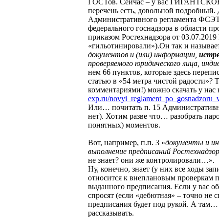
ГОСТов. Сейчас – у вас ГИГАНТСКОЕ
перечень есть, довольной подробный.
Административного регламента ФСЭ
федерального госнадзора в области п
приказом Ростехнадзора от 03.07.2019 
«гильотинировали»).Он так и называет
документов и (или) информации,
истре
проверяемого юридического лица, инд
нем 66 пунктов, которые здесь перепи
статью в «54 метра чистой радости»? Т
комментариями!) можно скачать у нас 
exp.ru/novyi_reglament_po_gosnadzoru_v
Или… почитать п. 15 Административн
нет). Хотим разве что… разобрать пар
понятных) моментов.
Вот, например, п.п. 3 «
документы и и
выполнение предписаний Ростехнадзо
не знает? они же контролировали…».
Ну, конечно, знает (у них все ходы за
относится к внеплановым проверкам п
выданного предписания. Если у вас об
спросят (если «дебютная» – точно не 
предписания будет под рукой. А там…
рассказывать.