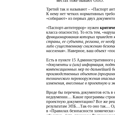
местах тоже бывают ОПО.
Третий так и называют – «Паспорт ан
К нему нет четких нормативных требо
«собирают» из первых двух документо
«Паспорт-антитеррор» нужен
критич
класса опасности). То есть тем, «
наруш
функционирования которых приведет к
страны, ее субъекта, региона, ее не
либо существенному снижению безоп
населения
». Наверное, ваш объект «п
Есть в пункте 15 Административного р
«
документы и (или) информация, под
компенсационных мер по дальнейшей б
производственных объектов (програм
технического перевооружения опасны
изменения, внесенные в проектную и 
Вроде бы перечень документов есть в
недоумении… Какие программы строит
проектную документацию? Все же реш
результатам ЭПБ…Так-то оно так… Од
в «Правилах безопасности химически