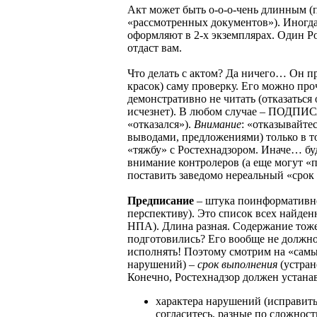
Акт может быть о-о-о-чень длинным (п
«рассмотренных документов»). Иногда
оформляют в 2-х экземплярах. Один Ро
отдаст вам.
Что делать с актом? Да ничего… Он пр
красок) саму проверку. Его можно про
демонстративно не читать (отказаться
исчезнет). В любом случае – ПОДПИСА
«отказался»).
Внимание
: «отказывайтес
выводами, предложениями) только в то
«тяжбу» с Ростехнадзором. Иначе… б
внимание контролеров (а еще могут «
поставить заведомо нереальный «срок
Предписание
– штука поинформативне
перспективу). Это список всех найде
НПА). Длина разная. Содержание тоже
подготовились? Его вообще не должн
исполнять! Поэтому смотрим на «самы
нарушений) –
срок выполнения
(устра
Конечно, Ростехнадзор должен устанав
характера нарушений (исправить
согласитесь, разные по сложност