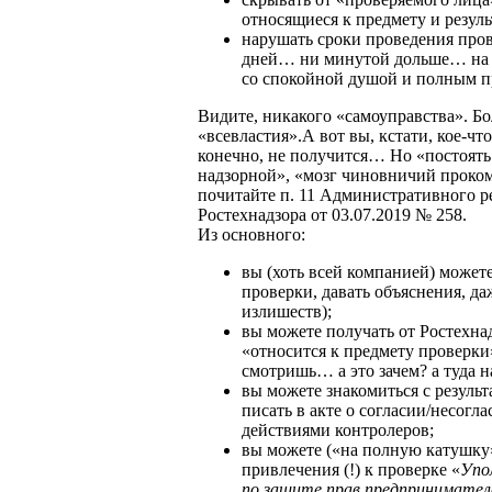
относящиеся к предмету и резуль
нарушать сроки проведения пров
дней… ни минутой дольше… на 
со спокойной душой и полным п
Видите, никакого «самоуправства». Б
«всевластия».А вот вы, кстати, кое-чт
конечно, не получится… Но «постоять
надзорной», «мозг чиновничий проком
почитайте п. 11 Административного ре
Ростехнадзора от 03.07.2019 № 258.
Из основного:
вы (хоть всей компанией) может
проверки, давать объяснения, да
излишеств);
вы можете получать от Ростехна
«относится к предмету проверки»
смотришь… а это зачем? а туда н
вы можете знакомиться с результ
писать в акте о согласии/несогл
действиями контролеров;
вы можете («на полную катушку»
привлечения (!) к проверке «
Упо
по защите прав предпринимател