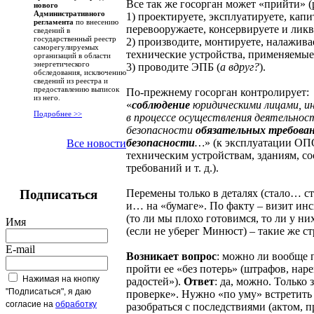
Все так же госорган может «прийти» (
нового
Административного
1) проектируете, эксплуатируете, кап
регламента
по внесению
перевооружаете, консервируете и лик
сведений в
государственный реестр
2) производите, монтируете, налажива
саморегулируемых
технические устройства, применяемы
организаций в области
энергетического
3) проводите ЭПБ (
а вдруг?
).
обследования, исключению
сведений из реестра и
предоставлению выписок
По-прежнему госорган контролирует:
из него.
«
соблюдение
юридическими лицами, и
Подробнее >>
в процессе осуществления деятельно
безопасности
обязательных требова
безопасности
…
» (к эксплуатации ОП
Все новости
техническим устройствам, зданиям, 
требований и т. д.).
Перемены только в деталях (стало… с
Подписаться
и… на «бумаге». По факту – визит инс
(то ли мы плохо готовимся, то ли у ни
Имя
(если не уберег Минюст) – такие же 
E-mail
Возникает вопрос
: можно ли вообще 
пройти ее «без потерь» (штрафов, на
Нажимая на кнопку
радостей»).
Ответ
: да, можно. Только 
"Подписаться", я даю
проверке». Нужно «по уму» встретить
согласие на
обработку
разобраться с последствиями (актом, 