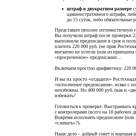
штраф в двукратном размере
с
административного штрафа, либ
до 15 суток, либо обязательные р
Представьте (вполне оптимистичную 
Вы получили штраф после проверки 220
выполнили предписание в срок и полу
платить 220 000 руб. (не прав Ростех
внезапно не успели (или из принципа н
«просроченное» предписание…
Включаем простую арифметику: 220 000
И вы их просто «отдадите» Ростехнадз
«исполнение предписания», всяко с п
неизбежны. Но 400 000 руб. (как и «д
избежать?
Готовиться к проверке. Выстраивать 
с контролерами (всего на 10 рабочих
Вовремя исполнять предписание (или
«сливать»?).
Наше дело – добрый совет и хорошая р