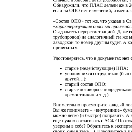
Обнаружили, что ПЛАС делали аж в 20
если на ОПО нет изменений, изменилос
«Состав ОПО» тот же, что указан в Св
«
характеризующие опасный производ
Озадачьтесь перерегистрацией. Даже ес
трубопровод) на аналогичный (та же ма
Заводской-то номер другим будет. А к
привязаться.
Удостоверьтесь, что в документах
нет 
старые (недействующие) НПА;
уволившихся сотрудников (был о
другой…);
старый состав ОПО;
старые договоры с подрядчикам
«ремонтники» и т. д.).
Внимательно просмотрите каждый листо
Вы же понимаете – «внутренние» бума
можно легко (и быстро) поправить. 
еще нужно согласовать с АСФ? Поэто
уверены в себе? Обратитесь к экспер
своих, они в теме…). Покопайтесь в и