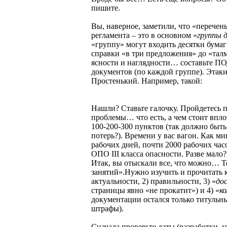
пишите.
Вы, наверное, заметили, что «перечен
регламента – это в основном «
группы 
«группу» могут входить десятки бумаг
справки «в три предложения» до «тал
ясности и наглядности… составьт
документов (по каждой группе). Этак
Простенький. Например, такой:
Нашли? Ставьте галочку. Пройдетесь по
проблемы… что есть, а чем стоит впло
100-200-300 пунктов (так должно быть
потерь?). Времени у вас вагон. Как м
рабочих дней, почти 2000 рабочих ча
ОПО III класса опасности. Разве мало?
Итак, вы отыскали все, что можно… Т
занятий».Нужно изучить и прочитать 
актуальности, 2) правильности, 3) «
до
страницы явно «не прокатит») и 4) «
к
документации остался только титульн
штрафы).
Сначала проверьте даты (разработки, ут