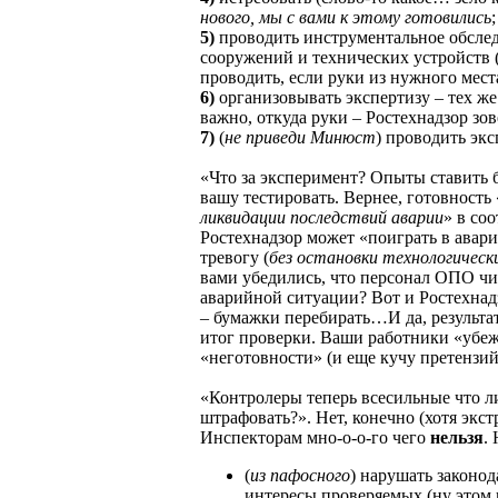
нового, мы с вами к этому готовились
;
5)
проводить инструментальное обслед
сооружений и технических устройств 
проводить, если руки из нужного места
6)
организовывать экспертизу – тех же
важно, откуда руки – Ростехнадзор зов
7)
(
не приведи Минюст
) проводить экс
«Что за эксперимент? Опыты ставить б
вашу тестировать. Вернее, готовность 
ликвидации последствий аварии
» в со
Ростехнадзор может «поиграть в авар
тревогу (
без остановки технологическ
вами убедились, что персонал ОПО чи
аварийной ситуации? Вот и Ростехнад
– бумажки перебирать…И да, результа
итог проверки. Ваши работники «убеж
«неготовности» (и еще кучу претензи
«Контролеры теперь всесильные что л
штрафовать?». Нет, конечно (хотя экс
Инспекторам мно-о-о-го чего
нельзя
.
(
из пафосного
) нарушать законод
интересы проверяемых (ну этом