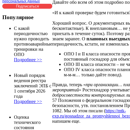
персональных данных
Давайте обо всем об этом подробно п
«И к какой проверке будем готовиться
Популярное
Хороший вопрос. О документарных вы 
бесконтактные). К внеплановым… не у
С какой
приехать в течение суток). Поэтому ра
периодичностью
знаем заранее. О
плановых выездных
нужно проводить
периодичность, кстати, не изменилась
противоаварийные
тренировки на
ОПО I и II класса опасности пров
ОПО
постоянный госнадзор для объект
Подробнее >>
ОПО III класса опасности – не ча
ОПО IV класса опасности плано
м-м-м… только дайте повод).
Новый порядок
ведения реестра
Правда, теперь «
при организации… пла
заключений ЭПБ с
мероприятий
» Ростехнадзор учитывае
1 сентября 2026
добросовестности контролируемых л
года
57 Положения о федеральном госнадз
Подробнее >>
безопасности, утв. постановлением Пр
1082. Мы об этом писали (
https://mtk-
exp.ru/gosnadzor_za_promyshlennoi_be
Оценка
напишем еще.
технического
состояния