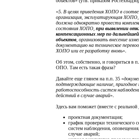
объектов» (утв. приказом Ростехнадзор
«
5. В целях приведения ХОПО в соотв
организация, эксплуатирующая ХОПО, 
должна однократно провести комплекс
состояния ХОПО,
при выявлении отк
компенсационных мер по дальнейшей
объектов
, организовать внесение изм
документацию на техническое перевоо
ХОПО или ее разработку вновь
».
Об этом, собственно, и говориться в 
ОПО. Там есть такая фраза?
Давайте еще глянем на п.п. 35 «
докуме
подтверждающие наличие, пригодное к
работоспособность систем наблюдения
действий в случае аварий
».
Здесь вам поможет (вместе с реальной
проектная документация;
график проверки технического с
систем наблюдения, оповещения,
случае аварий;