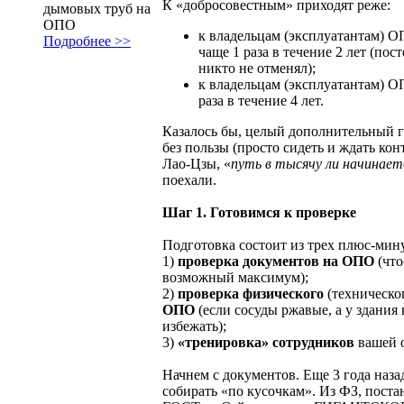
К «добросовестным» приходят реже:
дымовых труб на
ОПО
к владельцам (эксплуатантам) ОП
Подробнее >>
чаще 1 раза в течение 2 лет (пос
никто не отменял);
к владельцам (эксплуатантам) ОП
раза в течение 4 лет.
Казалось бы, целый дополнительный го
без пользы (просто сидеть и ждать кон
Лао-Цзы, «
путь в тысячу ли начинае
поехали.
Шаг 1. Готовимся к проверке
Подготовка состоит из трех плюс-мин
1)
проверка документов на ОПО
(что
возможный максимум);
2)
проверка физического
(техническо
ОПО
(если сосуды ржавые, а у здания
избежать);
3)
«тренировка» сотрудников
вашей 
Начнем с документов. Еще 3 года наз
собирать «по кусочкам». Из ФЗ, пост