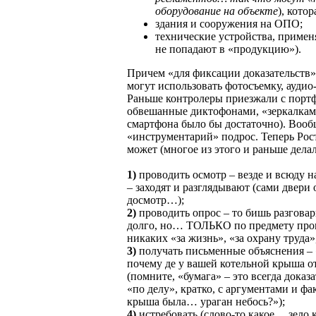
оборудование на объекте
), кото
здания и сооружения на ОПО;
технические устройства, примен
не попадают в «продукцию»).
Причем «для фиксации доказательств»
могут использовать фотосъемку, аудио
Раньше контролеры приезжали с порт
обвешанные диктофонами, «зеркалками
смартфона было бы достаточно). Вообщ
«инструментарий» подрос. Теперь Рос
может (многое из этого и раньше дела
1)
проводить осмотр – везде и всюду н
– заходят и разглядывают (сами двери
досмотр…);
2)
проводить опрос – то бишь разговар
долго, но… ТОЛЬКО по предмету про
никаких «за жизнь», «за охрану труда»
3)
получать письменные объяснения – 
почему де у вашей котельной крыша о
(помните, «бумага» – это всегда дока
«по делу», кратко, с аргументами и ф
крыша была… ураган небось?»);
4)
истребовать (слово-то какое… зело 