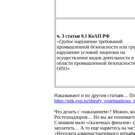
ч. 3 статьи 9.1 КоАП РФ
«
Грубое
нарушение требований
промышленной безопасности или гр
нарушение условий лицензии на
осуществление видов деятельности в
области промышленной безопасност
ОПО»
Наказывают и по другим статьям… Поч
https://mtk-exp.ru/shtrafy_rostehnadzora_
Что делать с «наказанием»? Можно, ко
Ростехнадзором… Но вы же понимаете 
Слишком мало «сказочных финалов» (н
заплатить… А то еще нарветесь на час
«Неуплата административного штрафа 