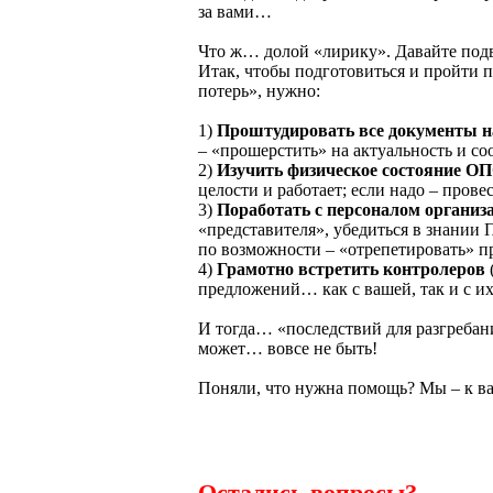
за вами…
Что ж… долой «лирику». Давайте подв
Итак, чтобы подготовиться и пройти п
потерь», нужно:
1)
Проштудировать все документы 
– «прошерстить» на актуальность и с
2)
Изучить физическое состояние О
целости и работает; если надо – прове
3)
Поработать с персоналом организ
«представителя», убедиться в знани
по возможности – «отрепетировать» п
4)
Грамотно встретить контролеров
предложений… как с вашей, так и с их
И тогда… «последствий для разгребан
может… вовсе не быть!
Поняли, что нужна помощь? Мы – к в
Остались вопросы?