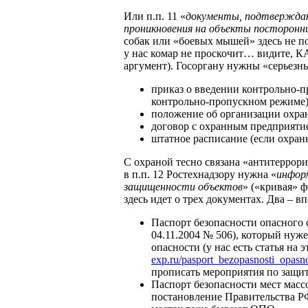
Или п.п. 11 «
документы, подтвержда
проникновения на объекты посторонни
собак или «боевых мышей» здесь не по
у нас комар не проскочит… видите, 
аргумент). Госоргану нужны «серьезн
приказ о введении контрольно-п
контрольно-пропускном режиме)
положение об организации охран
договор с охранным предприяти
штатное расписание (если охранни
С охраной тесно связана «антитеррор
в п.п. 12 Ростехнадзору нужна «
инфор
защищенности объектов
» («кривая» ф
здесь идет о трех документах. Два – 
Паспорт безопасности опасного 
04.11.2004 № 506), который нужен
опасности (у нас есть статья на 
exp.ru/pasport_bezopasnosti_opasn
прописать мероприятия по защит
Паспорт безопасности мест масс
постановление Правительства РФ