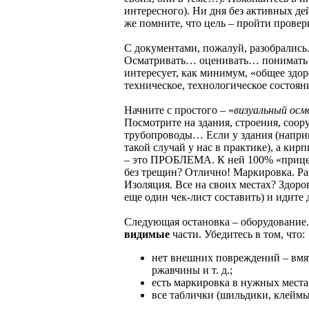
интересного). Ни дня без активных д
же помните, что цель – пройти провер
С документами, пожалуй, разобрались
Осматривать… оценивать… понимать «
интересует, как минимум, «общее здо
техническое, технологическое состоян
Начните с простого – «
визуальный ос
Посмотрите на здания, строения, соо
трубопроводы… Если у здания (наприм
такой случай у нас в практике), а кир
– это ПРОБЛЕМА. К ней 100% «прице
без трещин? Отлично! Маркировка. Ра
Изоляция. Все на своих местах? Здоро
еще один чек-лист составить) и идите 
Следующая остановка – оборудование
видимые
части. Убедитесь в том, что:
нет внешних повреждений – вмят
ржавчины и т. д.;
есть маркировка в нужных места
все таблички (шильдики, клеймы