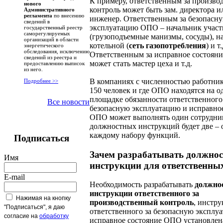
К примеру, ответственным за произв
нового
контроль может быть зам. директора 
Административного
регламента
по внесению
инженер. Ответственным за безопасн
сведений в
эксплуатацию ОПО – начальник участк
государственный реестр
саморегулируемых
(грузоподъемные манизмы, сосуды), н
организаций в области
котельной (
сеть газопотребления
) и т.
энергетического
обследования, исключению
Ответственным за исправное состоян
сведений из реестра и
может стать мастер цеха и т.д.
предоставлению выписок
из него.
В компаниях с численностью работник
Подробнее >>
150 человек и где ОПО находятся на о
площадке обязанности ответственного
Все новости
безопасную эксплуатацию и исправно
ОПО может выполнять один сотрудни
должностных инструкций будет две – 
каждому набору функций.
Подписаться
Зачем разрабатывать должно
Имя
инструкции для ответственны
E-mail
Необходимость разрабатывать
должно
инструкции ответственного за
Нажимая на кнопку
производственный контроль
, инстр
"Подписаться", я даю
ответственного за безопасную эксплу
согласие на
обработку
исправное состояние ОПО установлен