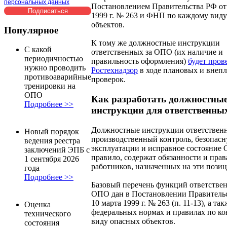
персональных данных
Постановлением Правительства РФ от
1999 г. № 263 и ФНП по каждому вид
объектов.
Популярное
К тому же должностные инструкции
С какой
ответственных за ОПО (их наличие и
периодичностью
правильность оформления)
будет пров
нужно проводить
Ростехнадзор
в ходе плановых и внеп
противоаварийные
проверок.
тренировки на
ОПО
Как разработать должностны
Подробнее >>
инструкции для ответственны
Должностные инструкции ответственн
Новый порядок
производственный контроль, безопас
ведения реестра
эксплуатации и исправное состояние 
заключений ЭПБ с
правило, содержат обязанности и прав
1 сентября 2026
работников, назначенных на эти позиц
года
Подробнее >>
Базовый перечень функций ответстве
ОПО дан в Постановлении Правитель
10 марта 1999 г. № 263 (п. 11-13), а так
Оценка
федеральных нормах и правилах по к
технического
виду опасных объектов.
состояния