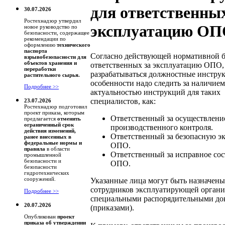
для ответственных
30.07.2026
Ростехнадзор утвердил
эксплуатацию О
новое руководство по
безопасности, содержащее
рекомендации по
оформлению
технического
паспорта
Согласно действующей нормативной ба
взрывобезопасности для
объектов хранения и
ответственных за эксплуатацию ОПО
переработки
разрабатываться должностные инстру
растительного сырья.
особенности надо следить за наличием
Подробнее >>
актуальностью инструкций для таких
специалистов, как:
23.07.2026
Ростехнадзор подготовил
проект приказа, которым
Ответственный за осуществлени
предлагается
отменить
ограниченный срок
производственного контроля.
действия изменений,
Ответственный за безопасную э
ранее внесенных в
федеральные нормы и
ОПО.
правила
в области
Ответственный за исправное со
промышленной
безопасности и
ОПО.
безопасности
гидротехнических
сооружений.
Указанные лица могут быть назначены
сотрудников эксплуатирующей орган
Подробнее >>
специальными распорядительными до
20.07.2026
(приказами).
Опубликован
проект
приказа об утверждении