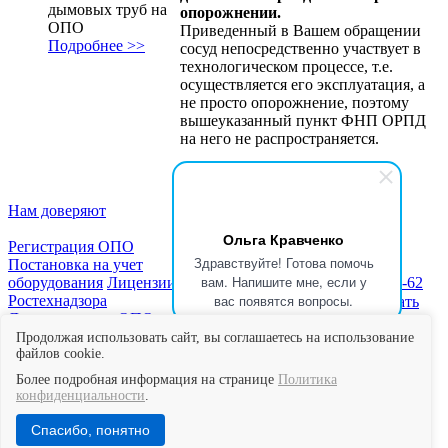
дымовых труб на
опорожнении.
ОПО
Приведенный в Вашем обращении
Подробнее >>
сосуд непосредственно участвует в
технологическом процессе, т.е.
осуществляется его эксплуатация, а
не просто опорожнение, поэтому
вышеуказанный пункт ФНП ОРПД
на него не распространяется.
Нам доверяют
Ольга Кравченко
Регистрация ОПО
Здравствуйте! Готова помочь
Постановка на учет
вам. Напишите мне, если у
оборудования
Лицензии
Новости
Статьи
+7 (999) 333-79-62
вас появятся вопросы.
Ростехнадзора
Блог
Скачать
★★★★★
Читать
Документы для ОПО
образцы
отзывы в Яндекс
Отчет о
документов
Мы
Картах
Продолжая использовать сайт, вы соглашаетесь на использование
производственном
файлов cookie.
в СМИ
контроле
Экспертиза
Контакты
Более подробная информация на странице
Политика
промышленной
конфиденциальности
.
безопасности
© 2013–2026 «МТК Эксперт». Все права защищены.
Спасибо, понятно
Политика конфиденциальности