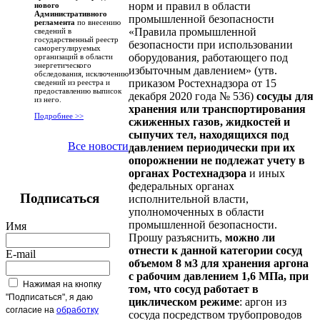
норм и правил в области
нового
Административного
промышленной безопасности
регламента
по внесению
«Правила промышленной
сведений в
государственный реестр
безопасности при использовании
саморегулируемых
оборудования, работающего под
организаций в области
энергетического
избыточным давлением» (утв.
обследования, исключению
приказом Ростехнадзора от 15
сведений из реестра и
предоставлению выписок
декабря 2020 года № 536)
сосуды для
из него.
хранения или транспортирования
Подробнее >>
сжиженных газов, жидкостей и
сыпучих тел, находящихся под
Все новости
давлением периодически при их
опорожнении не подлежат учету в
органах Ростехнадзора
и иных
федеральных органах
Подписаться
исполнительной власти,
уполномоченных в области
промышленной безопасности.
Имя
Прошу разъяснить,
можно ли
отнести к данной категории сосуд
E-mail
объемом 8 м3 для хранения аргона
с рабочим давлением 1,6 МПа, при
Нажимая на кнопку
том, что сосуд работает в
"Подписаться", я даю
циклическом режиме
: аргон из
согласие на
обработку
сосуда посредством трубопроводов