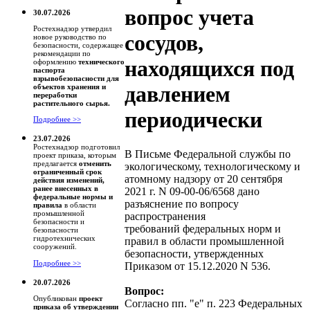
вопрос учета
30.07.2026
Ростехнадзор утвердил
сосудов,
новое руководство по
безопасности, содержащее
рекомендации по
находящихся под
оформлению
технического
паспорта
взрывобезопасности для
давлением
объектов хранения и
переработки
растительного сырья.
периодически
Подробнее >>
23.07.2026
Ростехнадзор подготовил
В Письме Федеральной службы по
проект приказа, которым
предлагается
отменить
экологическому, технологическому и
ограниченный срок
атомному надзору от 20 сентября
действия изменений,
ранее внесенных в
2021 г. N 09-00-06/6568 дано
федеральные нормы и
разъяснение по вопросу
правила
в области
промышленной
распространения
безопасности и
требований федеральных норм и
безопасности
гидротехнических
правил в области промышленной
сооружений.
безопасности, утвержденных
Подробнее >>
Приказом от 15.12.2020 N 536.
20.07.2026
Вопрос:
Опубликован
проект
Согласно пп. "е" п. 223 Федеральных
приказа об утверждении