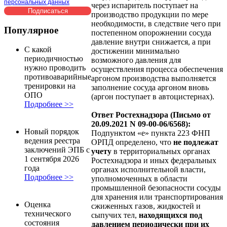
персональных данных
через испаритель поступает на
производство продукции по мере
необходимости, в следствие чего при
Популярное
постепенном опорожнении сосуда
давление внутри снижается, а при
С какой
достижении минимально
периодичностью
возможного давления для
нужно проводить
осуществления процесса обеспечения
противоаварийные
аргоном производства выполняется
тренировки на
заполнение сосуда аргоном вновь
ОПО
(аргон поступает в автоцистернах).
Подробнее >>
Ответ Ростехнадзора (Письмо от
20.09.2021 N 09-00-06/6568):
Новый порядок
Подпунктом «е» пункта 223 ФНП
ведения реестра
ОРПД определено, что
не подлежат
заключений ЭПБ с
учету
в территориальных органах
1 сентября 2026
Ростехнадзора и иных федеральных
года
органах исполнительной власти,
Подробнее >>
уполномоченных в области
промышленной безопасности сосуды
для хранения или транспортирования
Оценка
сжиженных газов, жидкостей и
технического
сыпучих тел,
находящихся под
состояния
давлением периодически при их