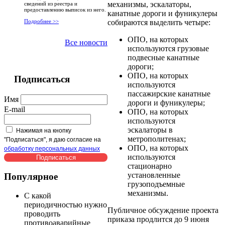
механизмы, эскалаторы,
сведений из реестра и
предоставлению выписок из него.
канатные дороги и фуникулеры
собираются выделить четыре:
Подробнее >>
ОПО, на которых
Все новости
используются грузовые
подвесные канатные
дороги;
ОПО, на которых
Подписаться
используются
пассажирские канатные
Имя
дороги и фуникулеры;
E-mail
ОПО, на которых
используются
эскалаторы в
Нажимая на кнопку
метрополитенах;
"Подписаться", я даю согласие на
ОПО, на которых
обработку персональных данных
используются
стационарно
установленные
Популярное
грузоподъемные
механизмы.
С какой
периодичностью нужно
Публичное обсуждение проекта
проводить
приказа продлится до 9 июня
противоаварийные