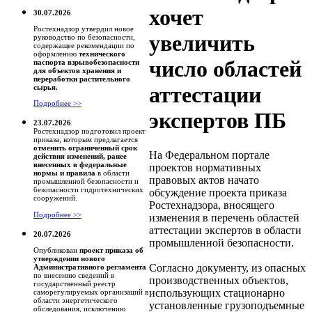
хочет
30.07.2026
Ростехнадзор утвердил новое
увеличить
руководство по безопасности,
содержащее рекомендации по
оформлению
технического
число областей
паспорта взрывобезопасности
для объектов хранения и
переработки растительного
аттестации
сырья.
Подробнее >>
экспертов ПБ
23.07.2026
Ростехнадзор подготовил проект
приказа, которым предлагается
отменить ограниченный срок
На Федеральном портале
действия изменений, ранее
внесенных в федеральные
проектов нормативных
нормы и правила
в области
правовых актов начато
промышленной безопасности и
безопасности гидротехнических
обсуждение проекта приказа
сооружений.
Ростехнадзора, вносящего
Подробнее >>
изменения в перечень областей
аттестации экспертов в области
20.07.2026
промышленной безопасности.
Опубликован
проект приказа об
утверждении нового
Согласно документу, из опасных
Административного регламента
по внесению сведений в
производственных объектов,
государственный реестр
использующих стационарно
саморегулируемых организаций в
области энергетического
установленные грузоподъемные
обследования, исключению