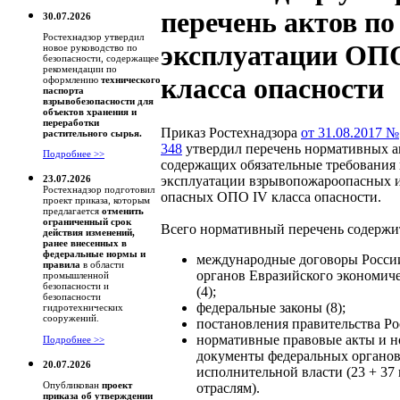
перечень актов по
30.07.2026
Ростехнадзор утвердил
эксплуатации ОП
новое руководство по
безопасности, содержащее
рекомендации по
класса опасности
оформлению
технического
паспорта
взрывобезопасности для
объектов хранения и
переработки
Приказ Ростехнадзора
от 31.08.2017 №
растительного сырья.
348
утвердил перечень нормативных а
Подробнее >>
содержащих обязательные требования 
эксплуатации взрывопожароопасных 
23.07.2026
Ростехнадзор подготовил
опасных ОПО IV класса опасности.
проект приказа, которым
предлагается
отменить
ограниченный срок
Всего нормативный перечень содержит
действия изменений,
ранее внесенных в
федеральные нормы и
международные договоры Росси
правила
в области
органов Евразийского экономиче
промышленной
безопасности и
(4);
безопасности
федеральные законы (8);
гидротехнических
сооружений.
постановления правительства Рос
нормативные правовые акты и 
Подробнее >>
документы федеральных органо
20.07.2026
исполнительной власти (23 + 37
Опубликован
проект
отраслям).
приказа об утверждении