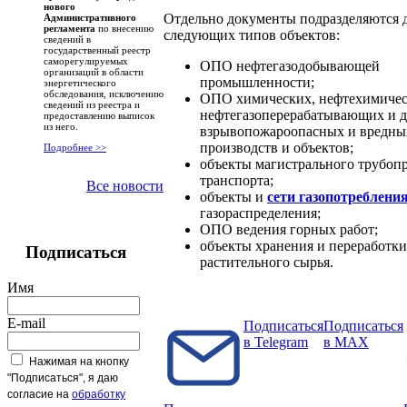
нового
Отдельно документы подразделяются 
Административного
регламента
по внесению
следующих типов объектов:
сведений в
государственный реестр
саморегулируемых
ОПО нефтегазодобывающей
организаций в области
промышленности;
энергетического
обследования, исключению
ОПО химических, нефтехимичес
сведений из реестра и
нефтегазоперерабатывающих и 
предоставлению выписок
из него.
взрывопожароопасных и вредны
производств и объектов;
Подробнее >>
объекты магистрального трубоп
транспорта;
Все новости
объекты и
сети газопотреблени
газораспределения;
ОПО ведения горных работ;
объекты хранения и переработки
Подписаться
растительного сырья.
Имя
E-mail
Подписаться
Подписаться
в Telegram
в MAX
Нажимая на кнопку
"Подписаться", я даю
согласие на
обработку