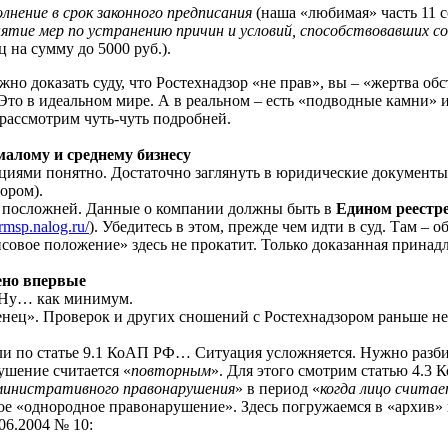
лнение в срок законного предписания
(наша «любимая» часть 11 с
ятие мер по устранению причин и условий, способствовавших 
 на сумму до 5000 руб.).
но доказать суду, что Ростехнадзор «не прав», вы – «жертва обсто
 Это в идеальном мире. А в реальном – есть «подводные камни» 
 рассмотрим чуть-чуть подробней.
малому и среднему бизнесу
циями понятно. Достаточно заглянуть в юридические документ
зором).
 посложней. Данные о компании должны быть в
Едином реестре
/rmsp.nalog.ru/
). Убедитесь в этом, прежде чем идти в суд. Там – о
овое положение» здесь не прокатит. Только доказанная прина
ено впервые
 Ну… как минимум.
ец». Проверок и других сношений с Ростехнадзором раньше не 
ли по статье 9.1 КоАП РФ… Ситуация усложняется. Нужно разби
ушение считается «
повторным
». Для этого смотрим статью 4.3 
инистративного правонарушения
» в период «
когда лицо счита
кое «однородное правонарушение». Здесь погружаемся в «архив»
06.2004 № 10: