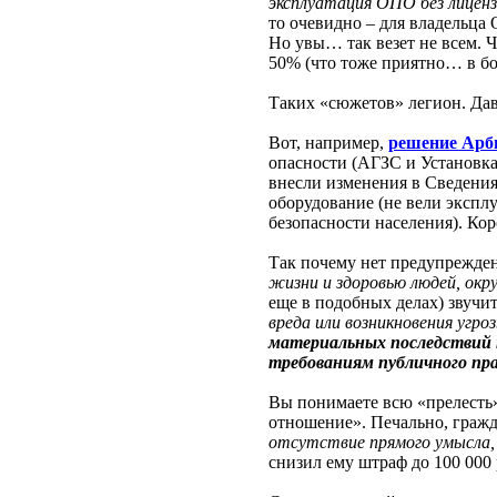
эксплуатация ОПО без лицен
то очевидно – для владельца
Но увы… так везет не всем. 
50% (что тоже приятно… в бо
Таких «сюжетов» легион. Дав
Вот, например,
решение Арби
опасности (АГЗС и Установка 
внесли изменения в Сведения
оборудование (не вели эксп
безопасности населения). Ко
Так почему нет предупрежден
жизни и здоровью людей, окр
еще в подобных делах) звучи
вреда или возникновения угр
материальных последствий 
требованиям публичного пр
Вы понимаете всю «прелесть»
отношение». Печально, гражд
отсутствие прямого умысла,
снизил ему штраф до 100 000 