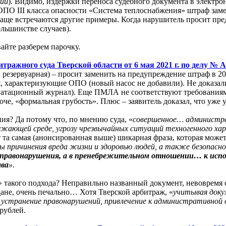
зии
). Видимо, издержки переноса судебного документа в электро
 ОПО III класса опасности «Система теплоснабжения» штраф зам
Чаще встречаются другие примеры. Когда нарушитель просит пр
льшинстве случаев).
айте разберем парочку.
тражного суда Тверской области от 6 мая 2021 г. по делу № А
резервуарная) – просит заменить на предупреждение штраф в 200
, характеризующие ОПО (новый насос не добавили). Не доказал
луатационный журнал). Еще ПМЛА не соответствуют требованиям
роче, «формальная грубость». Плюс – заявитель доказал, что уж
ия? Да потому что, по мнению суда, «
совершенное… администра
ужающей среде, угрозу чрезвычайных ситуаций техногенного ха
т та самая (анонсированная выше) шикарная фраза, которая мо
озы причинения вреда жизни и здоровью людей, а также безопас
правонарушения, а в пренебрежительном отношении… к исп
ава
».
 такого подхода? Неправильно названный документ, невовремя
ане, очень печально… Хотя Тверской арбитраж, «
учитывая доку
 устранение правонарушений, привлечение к административной
рублей.