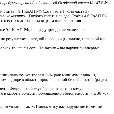
х предусмотрена одной статьей Особенной части КоАП РФ
».
татье – 9.1 КоАП РФ (хоть часть 1, хоть часть 3).
ому наказанию
». Глубоко копать не надо. Статья 4.6 КоАП РФ.
 (то есть со дня оплаты штрафа или окончания
татье 9.1 КоАП РФ, на предупреждение можете не
 – по результатам выездной проверки (не важно, плановой или
верка), то шансы есть. По закону – вы нарушили впервые.
униципальном контроле в РФ» (как минимум, глава 13).
нном надзоре в области промышленной безопасности» (раздел
мента Федеральной службы по экологическому,
о надзора в области промышленной безопасности» (п. 36-76).
верил «план и факт». Понял, что у вас нарушение (отчет не