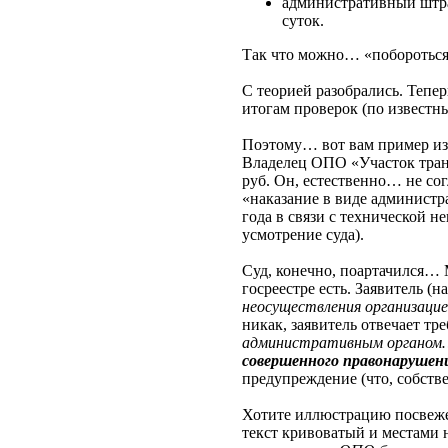
административный штраф
суток.
Так что можно… «побороться
С теорией разобрались. Тепе
итогам проверок (по известн
Поэтому… вот вам пример из
Владелец ОПО «Участок тран
руб. Он, естественно… не со
«наказание в виде администр
года в связи с технической 
усмотрение суда).
Суд, конечно, поартачился… М
госреестре есть. Заявитель (
неосуществления организаци
никак, заявитель отвечает тр
административным органом… 
совершенного правонарушени
предупреждение (что, собств
Хотите иллюстрацию посвеж
текст кривоватый и местами 