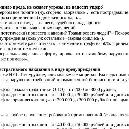
нило вреда, не создает угрозы, не наносит ущерб
ербом все понятно (ну, сгорело, взорвалось… есть пострадавши
угроза причинения») однозначного мало…
ективного взгляда – вашего, судебного, надзорного.
трите список выявленных нарушений.
ипотетически) привести к аварии? Травмировать людей? «Покоре
едупреждения (коль уж остальные «звезды сошлись»).
а что можете рассчитывать – снижение штрафа на 50%. Причем 
т. д.) или технические.
версальная «красивая» формулировка, которая любому нарушени
бные примеры».
истративного наказания в виде предупреждения
 же НЕТ. Там «рубли», «дисквалы» и «запреты». Вы ведь помнит
– за нарушение требований промышленной безопасности или ус
ф на граждан (работники ОПО) – от 2000 до 3000 рублей;
 на должностных лиц – от 20 000 до 30 000 рублей или дисквали
 на юридических лиц – от 200 000 до 300 000 рублей или адми
– за грубое нарушение требований промышленной безопасности
 на должностных лиц – от 40 000 до 50 000 рублей или дисквали