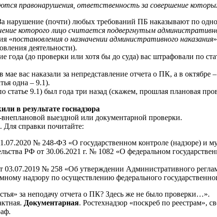
ются правонарушения, ответственность за совершение которы
а нарушение (почти) любых требований ПБ наказывают по одной с
чение которого лицо считается подвергнутым административн
ия «
постановления о назначении административного наказания
»
вления деятельности).
ие года (до проверки или хотя бы до суда) вас штрафовали по с
 в мае вас наказали за непредставление отчета о ПК, а в октябре
ья одна – 9.1).
 статье 9.1) был года три назад (скажем, прошлая плановая про
ли в результате госнадзора
й-внеплановой выездной или документарной проверки.
. Для справки почитайте:
1.07.2020 № 248-ФЗ «О государственном контроле (надзоре) и м
ьства РФ от 30.06.2021 г. № 1082 «О федеральном государстве
от 03.07.2019 № 258 «Об утверждении Административного регла
мному надзору по осуществлению федерального государственног
ья» за неподачу отчета о ПК? Здесь же не было проверки…».
актная.
Документарная
. Ростехнадзор «поскреб по реестрам», с
аф.