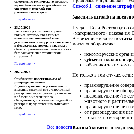
Продолжаем публиковать "су
оформлению
технического паспорта
взрывобезопасности для объектов
Способ 1 - снижение штраф
хранения и переработки
растительного сырья.
Заменить штраф на предуп
Подробнее >>
Ну да… Если Ростехнадзор сам
23.07.2026
Ростехнадзор подготовил проект
«материального» наказания. Е
приказа, которым предлагается
А «везение» кроется в
статья
отменить ограниченный срок
действия изменений, ранее внесенных
могут «побороться»:
в федеральные нормы и правила
в
области промышленной безопасности и
безопасности гидротехнических
некоммерческие органи
сооружений.
субъекты малого и ср
Подробнее >>
работники таких компа
20.07.2026
Но только в том случае, если:
Опубликован
проект приказа об
утверждении нового
правонарушение соверш
Административного регламента
по
внесению сведений в государственный
правонарушение обнару
реестр саморегулируемых организаций
правонарушение (то ест
в области энергетического
обследования, исключению сведений из
животного и растительн
реестра и предоставлению выписок из
правонарушение не созд
него.
от правонарушения нет 
Подробнее >>
в статье, по которой ш
Все новости
Важный момент
: предупрежд