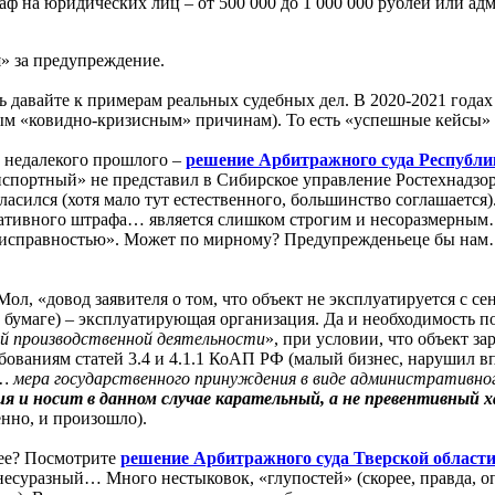
 на юридических лиц – от 500 000 до 1 000 000 рублей или адм
» за предупреждение.
рь давайте к примерам реальных судебных дел. В 2020-2021 года
ым «ковидно-кризисным» причинам). То есть «успешные кейсы» 
 недалекого прошлого –
решение Арбитражного суда Республик
спортный» не представил в Сибирское управление Ростехнадзо
гласился (хотя мало тут естественного, большинство соглашает
ативного штрафа… является слишком строгим и несоразмерным…
неисправностью». Может по мирному? Предупрежденьеце бы нам…
ол, «довод заявителя о том, что объект не эксплуатируется с с
на бумаге) – эксплуатирующая организация. Да и необходимость по
ей производственной деятельности
», при условии, что объект з
ебованиям статей 3.4 и 4.1.1 КоАП РФ (малый бизнес, нарушил вп
мера государственного принуждения в виде административног
я и носит в данном случае карательный, а не превентивный 
енно, и произошло).
ее? Посмотрите
решение Арбитражного суда Тверской области о
несуразный… Много нестыковок, «глупостей» (скорее, правда, оп