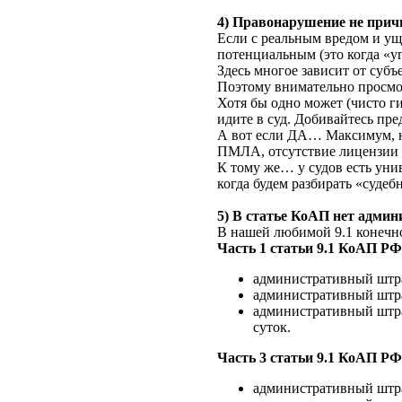
4) Правонарушение не причи
Если с реальным вредом и ущ
потенциальным (это когда «
Здесь многое зависит от субъ
Поэтому внимательно просмо
Хотя бы одно может (чисто г
идите в суд. Добивайтесь пр
А вот если ДА… Максимум, н
ПМЛА, отсутствие лицензии и 
К тому же… у судов есть уни
когда будем разбирать «суде
5) В статье КоАП нет админ
В нашей любимой 9.1 конечно
Часть 1 статьи 9.1 КоАП РФ
административный штра
административный штраф
административный штраф
суток.
Часть 3 статьи 9.1 КоАП РФ
административный штраф