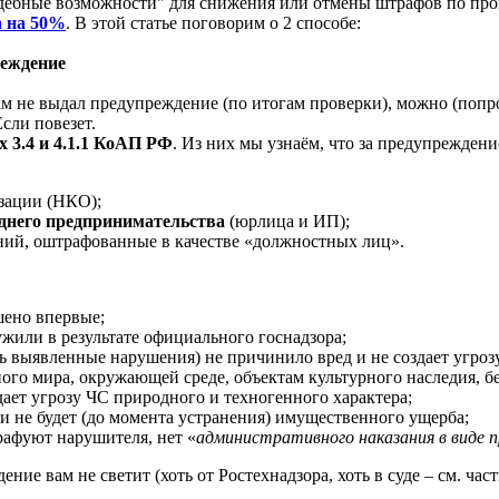
дебные возможности" для снижения или отмены штрафов по про
а на 50%
. В этой статье поговорим о 2 способе:
реждение
 не выдал предупреждение (по итогам проверки), можно (попробо
сли повезет.
х 3.4 и 4.1.1 КоАП РФ
. Из них мы узнаём, что за предупреждени
зации (НКО);
еднего предпринимательства
(юрлица и ИП);
ний, оштрафованные в качестве «должностных лиц».
ено впервые;
жили в результате официального госнадзора;
ь выявленные нарушения) не причинило вред и не создает угро
ого мира, окружающей среде, объектам культурного наследия, бе
ает угрозу ЧС природного и техногенного характера;
и не будет (до момента устранения) имущественного ущерба;
трафуют нарушителя, нет «
административного наказания в виде 
ение вам не светит (хоть от Ростехнадзора, хоть в суде – см. ча