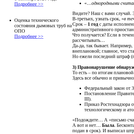
«…
однородными счита
Подробнее >>
Видите? Наш с вами случай. З
В-третьих, узнать срок, «
в те
Оценка технического
Срок –
1 год
с даты исполнен
состояния дымовых труб на
административного приостано
ОПО
Что получается? Если в течен
Подробнее >>
рассчитывать…
Да-да, так бывает. Например,
внеплановой; главное, что стат
Но ежели последний штраф (по
3) Правонарушение обнаружи
То есть – по итогам планово
Здесь все обычно и привычно
Федеральный закон от 3
Постановление Правител
III).
Приказ Ростехнадзора 
технологическому и ато
«Подождите… А «письмо счаст
А вот и нет…
Была
. Бесконт
подан в срок). И выписал штр