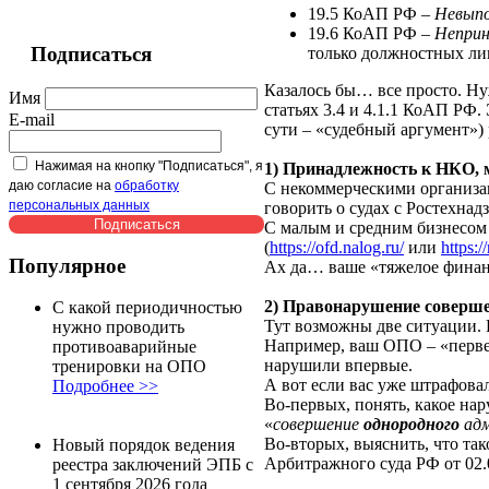
19.5 КоАП РФ –
Невыпо
19.6 КоАП РФ –
Неприн
Подписаться
только должностных лиц
Казалось бы… все просто. Нуж
Имя
статьях 3.4 и 4.1.1 КоАП РФ.
E-mail
сути – «судебный аргумент»)
Нажимая на кнопку "Подписаться", я
1) Принадлежность к НКО, 
даю согласие на
обработку
С некоммерческими организа
персональных данных
говорить о судах с Ростехнад
С малым и средним бизнесом
(
https://ofd.nalog.ru/
или
https:/
Популярное
Ах да… ваше «тяжелое финанс
2) Правонарушение соверш
С какой периодичностью
Тут возможны две ситуации.
нужно проводить
Например, ваш ОПО – «первен
противоаварийные
нарушили впервые.
тренировки на ОПО
А вот если вас уже штрафова
Подробнее >>
Во-первых, понять, какое нар
«
совершение
однородного
адм
Во-вторых, выяснить, что та
Новый порядок ведения
Арбитражного суда РФ от 02.
реестра заключений ЭПБ с
1 сентября 2026 года