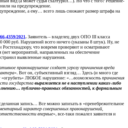
нный вид (а может судья схалтурил…). Но что с того? Решение-
енили на предупреждение.
едупреждение, а ему… всего лишь снижают размер штрафа на
66-4359/2021
.
Заявитель – владелец двух ОПО III класса
 000 руб. Нарушений всего ничего (указаны 8 штук). Ну, не
и Ростехнадзору, что вовремя проверяют и осматривают
 (нет мероприятий, направленных на обеспечение
е устранил выявленные нарушения.
тивное правонарушение создает угрозу причинения вреда
рактера
». Вот он, субъективный взгляд… Здесь (и много где
жет «огрубить» ЛЮБОЕ нарушение: «…
возможность причинения
ности государства
выражается не в наступлении каких-либо
олнению… публично-правовых обязанностей, к формальным
 сделанная запись… Все можно запихать в «пренебрежительное
ментарный характер совершенных правонарушений,
 ответственности впервые
», все-таки пожалел заявителя и