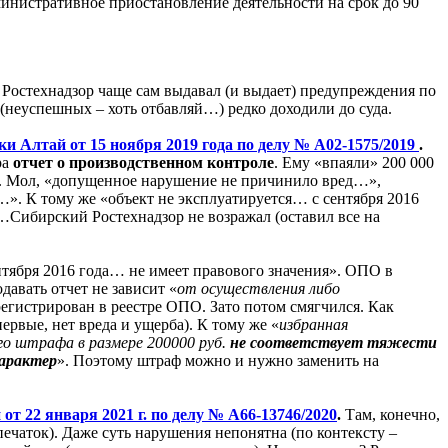
инистративное приостановление деятельности на срок до 90
х Ростехнадзор чаще сам выдавал (и выдает) предупреждения по
(неуспешных – хоть отбавляй…) редко доходили до суда.
и Алтай от 15 ноября 2019 года по делу № А02-1575/2019
.
ра
отчет о производственном контроле
. Ему «впаяли» 200 000
ся). Мол, «допущенное нарушение не причинило вред…»,
». К тому же «объект не эксплуатируется… с сентября 2016
Сибирский Ростехнадзор не возражал (оставил все на
ентября 2016 года… не имеет правового значения». ОПО в
давать отчет не зависит «
от осуществления либо
арегистрирован в реестре ОПО. Зато потом смягчился. Как
ервые, нет вреда и ущерба). К тому же «
избранная
о штрафа в размере 200000 руб.
не соответствует тяжести
характер
». Поэтому штраф можно и нужно заменить на
т 22 января 2021 г. по делу № А66-13746/2020
.
Там, конечно,
ечаток). Даже суть нарушения непонятна (по контексту –