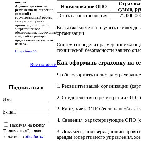
нового
Страхова
Наименование ОПО
Административного
сумма, ру
регламента
по внесению
сведений в
Сеть газопотребления
25 000 00
государственный реестр
саморегулируемых
организаций в области
Вы также можете получить скидку до
энергетического
организации.
обследования, исключению
сведений из реестра и
предоставлению выписок
Система определит размер понижающег
из него.
технической безопасности вашего опас
Подробнее >>
Как оформить страховку на се
Все новости
Чтобы оформить полис на страхование 
1. Реквизиты вашей организации (карт
Подписаться
2. Свидетельство о регистрации ОПО (
Имя
3. Карту учета ОПО (если ваш объект з
E-mail
4. Сведения, характеризующие ОПО (
Нажимая на кнопку
3. Документ, подтверждающий право в
"Подписаться", я даю
аренды (оперативного управления, хоз. 
согласие на
обработку