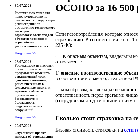
ОСОПО за 16 500 
30.07.2026
Ростехнадзор утвердил
новое руководство по
безопасности, содержащее
рекомендации по
оформлению
технического
паспорта
Сети газопотребления, которые относ
взрывобезопасности для
объектов хранения и
страхованию. В соответствии с п.п. 1 
переработки
225-ФЗ:
растительного сырья.
Подробнее >>
«1. К опасным объектам, владельцы ко
относятся…:
23.07.2026
Ростехнадзор подготовил
проект приказа, которым
1)
опасные производственные объек
предлагается
отменить
ограниченный срок
в соответствии с законодательством
действия изменений,
ранее внесенных в
федеральные нормы и
Таким образом, владельцы большинств
правила
в области
ответственность перед третьими лица
промышленной
безопасности и
(сотрудникам и т.д.) и организациям 
безопасности
гидротехнических
сооружений.
Сколько стоит страховка на с
Подробнее >>
20.07.2026
Базовая стоимость страховки на
сети 
Опубликован
проект
приказа об утверждении