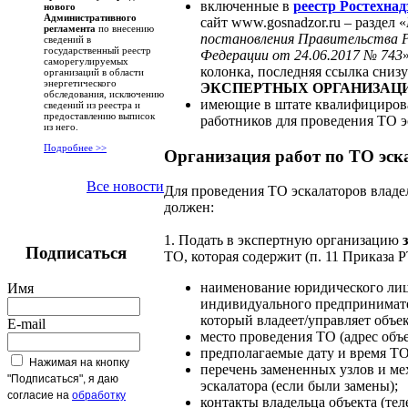
включенные в
реестр Ростехнад
нового
Административного
сайт www.gosnadzor.ru – раздел «
регламента
по внесению
постановления Правительства Р
сведений в
государственный реестр
Федерации от 24.06.2017 № 743
саморегулируемых
колонка, последняя ссылка снизу
организаций в области
энергетического
ЭКСПЕРТНЫХ ОРГАНИЗАЦ
обследования, исключению
имеющие в штате квалифициро
сведений из реестра и
предоставлению выписок
работников для проведения ТО э
из него.
Подробнее >>
Организация работ по ТО эск
Все новости
Для проведения ТО эскалаторов владе
должен:
1. Подать в экспертную организацию
Подписаться
ТО, которая содержит (п. 11 Приказа 
наименование юридического л
Имя
индивидуального предпринимат
который владеет/управляет объе
E-mail
место проведения ТО (адрес объе
предполагаемые дату и время ТО
Нажимая на кнопку
перечень замененных узлов и м
"Подписаться", я даю
эскалатора (если были замены);
согласие на
обработку
контакты владельца объекта (тел