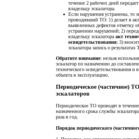
течение 2 рабочих дней передает
владельцу эскалатора.
Если нарушения устранены, то э
проводивший ТО: 1) делает в ак
выявленных дефектов отметку о
устранении нарушений; 2) перед
владельцу эскалатора
акт техни
освидетельствования
; 3) вноси
эскалатора запись о результатах 
Обратите внимание
: нельзя использо
эскалатор по назначению до составлен
технического освидетельствования и 
объекта в эксплуатацию.
Периодическое (частичное) Т
эскалаторов
Периодическое ТО проводят в течение
назначенного срока службы эскалатора
раза в год.
Порядок периодического (частичног