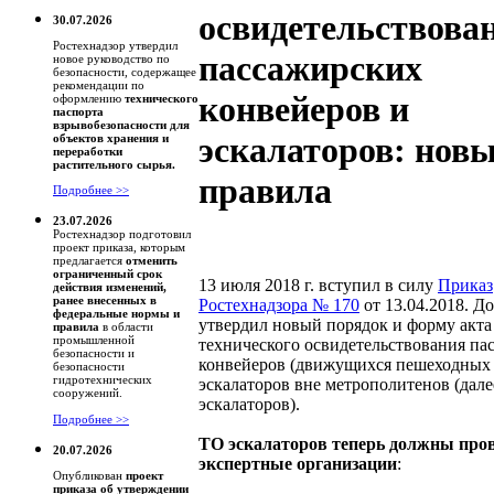
освидетельствова
30.07.2026
Ростехнадзор утвердил
пассажирских
новое руководство по
безопасности, содержащее
рекомендации по
конвейеров и
оформлению
технического
паспорта
взрывобезопасности для
эскалаторов: нов
объектов хранения и
переработки
растительного сырья.
правила
Подробнее >>
23.07.2026
Ростехнадзор подготовил
проект приказа, которым
предлагается
отменить
ограниченный срок
13 июля 2018 г. вступил в силу
Приказ
действия изменений,
ранее внесенных в
Ростехнадзора № 170
от 13.04.2018. Д
федеральные нормы и
утвердил новый порядок и форму акта
правила
в области
промышленной
технического освидетельствования па
безопасности и
конвейеров (движущихся пешеходных 
безопасности
гидротехнических
эскалаторов вне метрополитенов (дале
сооружений.
эскалаторов).
Подробнее >>
ТО эскалаторов теперь должны про
20.07.2026
экспертные организации
:
Опубликован
проект
приказа об утверждении