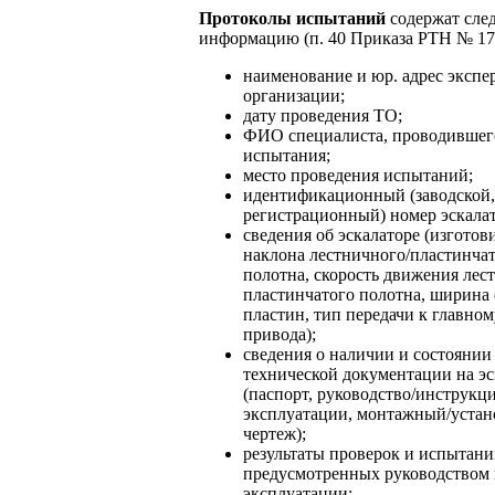
Протоколы испытаний
содержат сл
информацию (п. 40 Приказа РТН № 17
наименование и юр. адрес экспе
организации;
дату проведения ТО;
ФИО специалиста, проводившег
испытания;
место проведения испытаний;
идентификационный (заводской,
регистрационный) номер эскалат
сведения об эскалаторе (изготови
наклона лестничного/пластинча
полотна, скорость движения лес
пластинчатого полотна, ширина 
пластин, тип передачи к главном
привода);
сведения о наличии и состоянии
технической документации на эс
(паспорт, руководство/инструкц
эксплуатации, монтажный/уста
чертеж);
результаты проверок и испытани
предусмотренных руководством
эксплуатации;