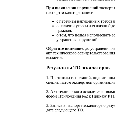
При выявлении нарушений
эксперт 
паспорт эскалатора записи:
с перечнем нарушенных требова
о наличии угрозы для жизни (здо
граждан;
о том, что нельзя использовать э
устранения нарушений.
Обратите внимание
: до устранения 
акт технического освидетельствования
выдается.
Результаты ТО эскалаторов
1. Протоколы испытаний, подписанны
специалистом экспертной организаци
2. Акт технического освидетельствова
форме Приложения №2 к Приказу РТН
3. Запись в паспорте эскалатора о резу
дате следующего ТО.