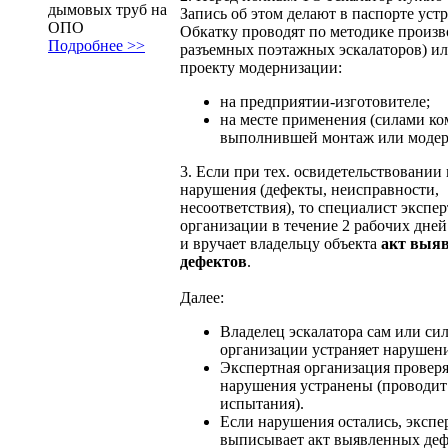
дымовых труб на
Запись об этом делают в паспорте устр
ОПО
Обкатку проводят по методике произв
Подробнее >>
разъемных поэтажных эскалаторов) ил
проекту модернизации:
на предприятии-изготовителе;
на месте применения (силами ко
выполнившей монтаж или модер
3. Если при тех. освидетельствовании
нарушения (дефекты, неисправности,
несоответствия), то специалист экспе
организации в течение 2 рабочих дне
и вручает владельцу объекта
акт выя
дефектов
.
Далее:
Владелец эскалатора сам или си
организации устраняет нарушени
Экспертная организация проверяе
нарушения устранены (проводит
испытания).
Если нарушения остались, экспе
выписывает акт выявленных деф