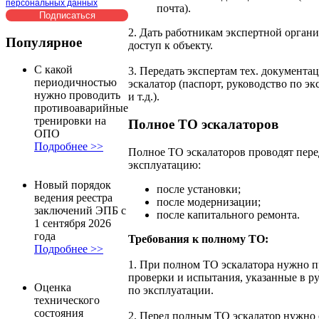
персональных данных
почта).
2. Дать работникам экспертной орган
Популярное
доступ к объекту.
С какой
3. Передать экспертам тех. документа
периодичностью
эскалатор (паспорт, руководство по э
нужно проводить
и т.д.).
противоаварийные
тренировки на
Полное ТО эскалаторов
ОПО
Подробнее >>
Полное ТО эскалаторов проводят пере
эксплуатацию:
Новый порядок
после установки;
ведения реестра
после модернизации;
заключений ЭПБ с
после капитального ремонта.
1 сентября 2026
года
Требования к полному ТО:
Подробнее >>
1. При полном ТО эскалатора нужно 
проверки и испытания, указанные в р
Оценка
по эксплуатации.
технического
состояния
2. Перед полным ТО эскалатор нужно 