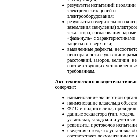
результаты испытаний изоляции
электрических цепей и
электрооборудования;
результаты измерительного конт
заземления (зануления) электро
эскалатора, согласования параме
«фаза-нуль» с характеристиками
защиты от сверхтока;
выявленные дефекты, несоответс
неисправности с указанием разм
расстояний, зазоров, величин, не
соответствующих установленны
требованиям.
Акт технического освидетельствова
содержит:
наименование экспертной орган
наименование владельца объекта
ФИО и подпись лица, проводив
данные эскалатора (тип, модель,
установки, заводской и учетный 
реквизиты протоколов испытани
сведения о том, что установка о
соответствует документации по 