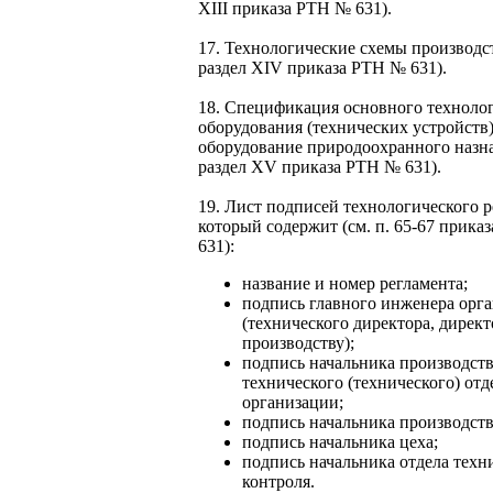
XIII приказа РТН № 631).
17. Технологические схемы производст
раздел XIV приказа РТН № 631).
18. Спецификация основного техноло
оборудования (технических устройств)
оборудование природоохранного назна
раздел XV приказа РТН № 631).
19. Лист подписей технологического р
который содержит (см. п. 65-67 прика
631):
название и номер регламента;
подпись главного инженера орг
(технического директора, директ
производству);
подпись начальника производст
технического (технического) отд
организации;
подпись начальника производств
подпись начальника цеха;
подпись начальника отдела техн
контроля.