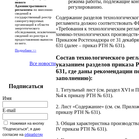
режима работы, подлежащие кон
нового
Административного
регулированию.
регламента
по внесению
сведений в
Содержание разделов технологическо
государственный реестр
саморегулируемых
регламента должно соответствовать 
организаций в области
«Требования к технологическим регл
энергетического
обследования, исключению
химико-технологических производств»
сведений из реестра и
Приказом Ростехнадзора от 31 декабря
предоставлению выписок
из него.
631 (далее – приказ РТН № 631).
Подробнее >>
Состав технологического рег
Все новости
указанием разделов приказа
631, где даны рекомендации п
заполнению):
Подписаться
1. Титульный лист (см. раздел XVI и
№4 к приказу РТН № 631).
Имя
2. Лист «Содержание» (см. см. Прило
E-mail
приказу РТН № 631).
3. Общая характеристика производства
Нажимая на кнопку
IV приказа РТН № 631).
"Подписаться", я даю
согласие на
обработку