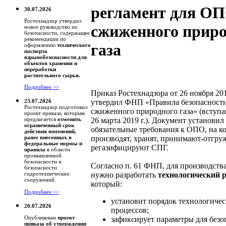
регламент для О
30.07.2026
Ростехнадзор утвердил
сжиженного приро
новое руководство по
безопасности, содержащее
рекомендации по
газа
оформлению
технического
паспорта
взрывобезопасности для
объектов хранения и
переработки
растительного сырья.
Подробнее >>
Приказ Ростехнадзора от 26 ноября 201
утвердил ФНП «Правила безопасности
23.07.2026
Ростехнадзор подготовил
сжиженного природного газа» (вступа
проект приказа, которым
26 марта 2019 г.). Документ установил
предлагается
отменить
ограниченный срок
обязательные требования к ОПО, на к
действия изменений,
производят, хранят, принимают-отгру
ранее внесенных в
федеральные нормы и
регазифицируют СПГ.
правила
в области
промышленной
безопасности и
Согласно п. 61 ФНП, для производств
безопасности
нужно разработать
технологический 
гидротехнических
сооружений.
который:
Подробнее >>
установит порядок технологиче
20.07.2026
процессов;
Опубликован
проект
зафиксирует параметры для безо
приказа об утверждении