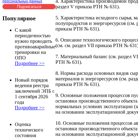
4. Характеристика производимой прод
персональных данных
раздел V приказа РТН № 631).
Популярное
5. Характеристика исходного сырья, м
полупродуктов и энергоресурсов (см. 
приказа РТН № 631).
С какой
периодичностью
6. Описание технологического процес
нужно проводить
(см. см. раздел VII приказа РТН № 631)
противоаварийные
тренировки на
7. Материальный баланс (см. раздел VI
ОПО
РТН № 631).
Подробнее >>
8. Нормы расхода основных видов сыр
материалов и энергоресурсов (см. разд
Новый порядок
приказа РТН № 631).
ведения реестра
заключений ЭПБ с
9. Основные положения процессов пус
1 сентября 2026
остановки производственного объекта
года
нормальных условиях эксплуатации (
Подробнее >>
на основании эксплуатационной доку
10. Основные положения процессов а
Оценка
остановки производственного объекта
технического
на основании эксплуатационной доку
состояния