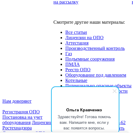
на рассылку
Смотрите другие наши материалы:
Все статьи
Лицензии на ОПО
Аттестация
Производственный контроль
Газ
Подъемные сооружения
ПМЛА
Реестр ОПО
Оборудование под давлением
Котельные
Потенциально опасные объекты
Экспертиза промбезопасности
Нам доверяют
Ольга Кравченко
Регистрация ОПО
Здравствуйте! Готова помочь
Постановка на учет
вам. Напишите мне, если у
оборудования
Лицензии
Новости
Статьи
+7 (999) 333-79-62
вас появятся вопросы.
Ростехнадзора
Блог
Скачать
★★★★★
Читать