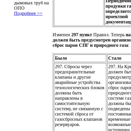
Периодично
дымовых труб на
продувки га
ОПО
определяет
Подробнее >>
проектной
документац
Изменен
297 пункт
Правил. Теперь
н
должен быть предусмотрен организ
сброс паров СПГ и природного газа
:
Было
Стало
297. Сбросы через
297. На К
предохранительные
должен бы
клапаны и другие
предусмот
аварийные устройства
организов
технологических блоков
сброс паро
должны быть
природного
направлены в
системе га
самостоятельную
должны бы
систему, не связанную с
подведены 
системой сброса от
постоянны
газосбросных клапанов
временные
резервуаров.
возможные
источники