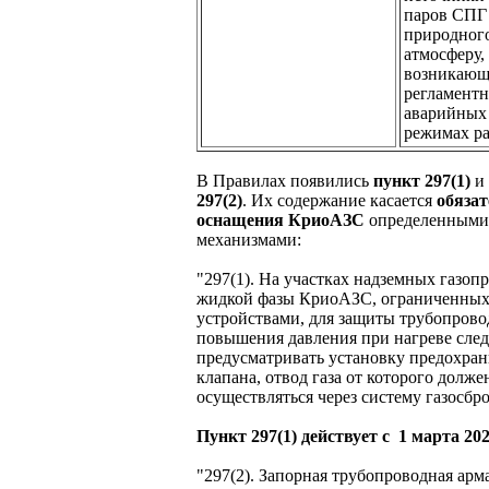
паров СПГ
природного
атмосферу,
возникающ
регламентн
аварийных
режимах ра
В Правилах появились
пункт 297(1)
и
297(2)
. Их содержание касается
обязат
оснащения КриоАЗС
определенными
механизмами:
"297(1). На участках надземных газоп
жидкой фазы КриоАЗС, ограниченны
устройствами, для защиты трубопрово
повышения давления при нагреве след
предусматривать установку предохра
клапана, отвод газа от которого долже
осуществляться через систему газосбро
Пункт 297(1) действует с 1 марта 202
"297(2). Запорная трубопроводная арм