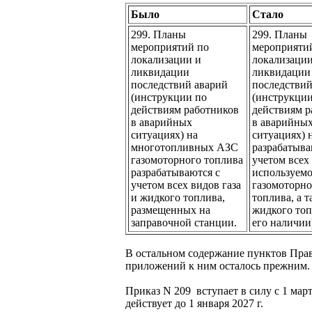
Было
Стало
299. Планы
299. Планы
мероприятий по
мероприяти
локализации и
локализации
ликвидации
ликвидации
последствий аварий
последствий
(инструкции по
(инструкции
действиям работников
действиям р
в аварийных
в аварийны
ситуациях) на
ситуациях) 
многотопливных АЗС
разрабатыва
газомоторного топлива
учетом всех
разрабатываются с
используем
учетом всех видов газа
газомоторно
и жидкого топлива,
топлива, а 
размещенных на
жидкого топ
заправочной станции.
его наличии
В остальном содержание пунктов Пра
приложений к ним осталось прежним.
Приказ N 209 вступает в силу с 1 марта
действует до 1 января 2027 г.