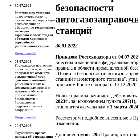
безопасности
30.07.2026
Ростехнадзор утвердил
автогазозаправоч
новое руководство по
безопасности, содержащее
рекомендации по
станций
оформлению
технического
паспорта
взрывобезопасности для
объектов хранения и
переработки
30.01.2023
растительного сырья.
Подробнее >>
Приказом Ростехнадзора от 04.07.202
внесены изменения в федеральные но
23.07.2026
Ростехнадзор подготовил
правила в области промышленной без
проект приказа, которым
"Правила безопасности автогазозапра
предлагается
отменить
ограниченный срок
станций газомоторного топлива", ут
действия изменений,
приказом Ростехнадзора от 15.12.2020 
ранее внесенных в
федеральные нормы и
правила
в области
Новые правила начинают действовать
промышленной
безопасности и
2023г
., за исключением пункта
297(1),
безопасности
становится актуальным
с 1 марта 2024
гидротехнических
сооружений.
Рассмотрим подробнее внесенные в П
Подробнее >>
изменения:
20.07.2026
Опубликован
проект
Дополнен
пункт 295
Правил, в которо
приказа об утверждении