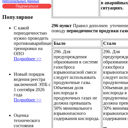
персональных данных
в аварийных
ситуациях.
Популярное
296 пункт
Правил дополнен уточнени
С какой
поводу
периодичности продувки газо
периодичностью
нужно проводить
Было
Стало
противоаварийные
тренировки на
296. Для
296. Для
ОПО
предупреждения
предупрежд
Подробнее >>
образования в системе
образования
газосброса
газосброса
взрывоопасной смеси
взрывоопасн
Новый порядок
следует использовать
следует исп
ведения реестра
продувочные газы.
продувочные
заключений ЭПБ с
Объемная доля
Объемная д
1 сентября 2026
кислорода в
кислорода в
года
продувочных газах не
продувочных
Подробнее >>
должна превышать
должна пре
50% минимального
50% минима
взрывоопасного
взрывоопас
Оценка
содержания кислорода.
содержания 
технического
состояния