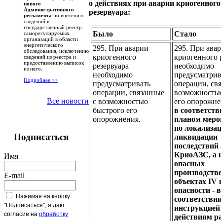
о действиях при аварии криогенного
нового
Административного
резервуара:
регламента
по внесению
сведений в
государственный реестр
Было
Стало
саморегулируемых
организаций в области
энергетического
295. При аварии
295. При ава
обследования, исключению
криогенного
криогенного 
сведений из реестра и
предоставлению выписок
резервуара
необходимо
из него.
необходимо
предусматрив
Подробнее >>
предусматривать
операции, св
операции, связанные
возможность
Все новости
с возможностью
его опорожне
быстрого его
в соответств
опорожнения.
планом меро
по локализа
Подписаться
ликвидации
последствий
КриоАЗС, а 
Имя
опасных
производств
E-mail
объектах IV 
опасности - в
Нажимая на кнопку
соответствии
"Подписаться", я даю
инструкцией
согласие на
обработку
действиям р