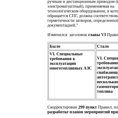
ручным и дистанционным приводом (
электромагнитный), применяемая на
технологическом оборудовании, в кот
обращается СПГ, должна соответствова
герметичности затворов, определенно
документацией."
Изменился заголовок
главы
VI
Прави
Было
Стало
VI. Специальные
VI. Специ
требования к
требовани
эксплуатации
эксплуата
многотопливных АЗС
снабжающ
автотранс
нескольки
газомотор
топлива
Скорректирован
299 пункт
Правил, п
разработке планов
мероприятий при