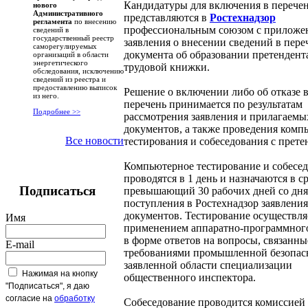
Кандидатуры для включения в перече
нового
Административного
представляются в
Ростехнадзор
регламента
по внесению
профессиональным союзом с приложе
сведений в
государственный реестр
заявления о внесении сведений в пере
саморегулируемых
документа об образовании претендент
организаций в области
энергетического
трудовой книжки.
обследования, исключению
сведений из реестра и
предоставлению выписок
Решение о включении либо об отказе 
из него.
перечень принимается по результатам
Подробнее >>
рассмотрения заявления и прилагаемы
документов, а также проведения комп
Все новости
тестирования и собеседования с прете
Компьютерное тестирование и собесе
проводятся в 1 день и назначаются в ср
Подписаться
превышающий 30 рабочих дней со дня
поступления в Ростехнадзор заявления
документов. Тестирование осуществля
Имя
применением аппаратно-программног
в форме ответов на вопросы, связанны
E-mail
требованиями промышленной безопас
заявленной области специализации
Нажимая на кнопку
общественного инспектора.
"Подписаться", я даю
согласие на
обработку
Собеседование проводится комиссией