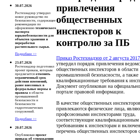
привлечения
30.07.2026
Ростехнадзор утвердил
общественных
новое руководство по
безопасности, содержащее
рекомендации по
инспекторов к
оформлению
технического
паспорта
взрывобезопасности для
контролю за ПБ
объектов хранения и
переработки
растительного сырья.
Подробнее >>
Приказ Ростехнадзор от 2 августа 201
23.07.2026
утвердил порядок привлечения ведом
Ростехнадзор подготовил
общественных инспекторов в области
проект приказа, которым
предлагается
отменить
промышленной безопасности, а также
ограниченный срок
квалификационные требования к инсп
действия изменений,
ранее внесенных в
Документ опубликован на официально
федеральные нормы и
портале правовой информации.
правила
в области
промышленной
безопасности и
В качестве общественных инспекторо
безопасности
гидротехнических
привлекаются физические лица, явля
сооружений.
профсоюзными инспекторами труда,
Подробнее >>
соответствующие квалификационным
требованиям к инспекторам и включе
20.07.2026
перечень общественных инспекторов 
Опубликован
проект
приказа об утверждении