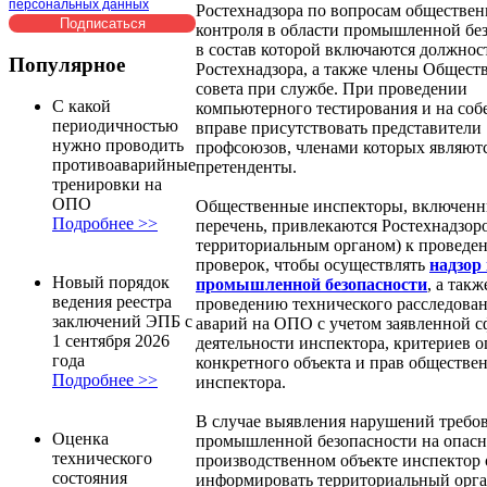
персональных данных
Ростехнадзора по вопросам обществен
контроля в области промышленной без
в состав которой включаются должнос
Популярное
Ростехнадзора, а также члены Общест
совета при службе. При проведении
С какой
компьютерного тестирования и на соб
периодичностью
вправе присутствовать представители
нужно проводить
профсоюзов, членами которых являют
противоаварийные
претенденты.
тренировки на
ОПО
Общественные инспекторы, включенн
Подробнее >>
перечень, привлекаются Ростехнадзоро
территориальным органом) к проведе
проверок, чтобы осуществлять
надзор
Новый порядок
промышленной безопасности
, а такж
ведения реестра
проведению технического расследова
заключений ЭПБ с
аварий на ОПО с учетом заявленной 
1 сентября 2026
деятельности инспектора, критериев 
года
конкретного объекта и прав обществе
Подробнее >>
инспектора.
В случае выявления нарушений требо
Оценка
промышленной безопасности на опас
технического
производственном объекте инспектор 
состояния
информировать территориальный орг