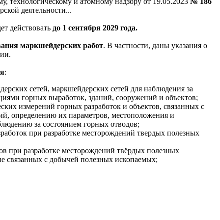
у, технологическому и атомному надзору от 19.05.2023
№ 186
ской деятельности...
дет действовать
до 1 сентября 2029 года.
вания маркшейдерских работ
. В частности, даны указания о
ии.
ия
:
ерских сетей, маркшейдерских сетей для наблюдения за
иями горных выработок, зданий, сооружений и объектов;
ских измерений горных разработок и объектов, связанных с
ий, определению их параметров, местоположения и
блюдению за состоянием горных отводов;
зработок при разработке месторождений твердых полезных
ов при разработке месторождений твёрдых полезных
не связанных с добычей полезных ископаемых;