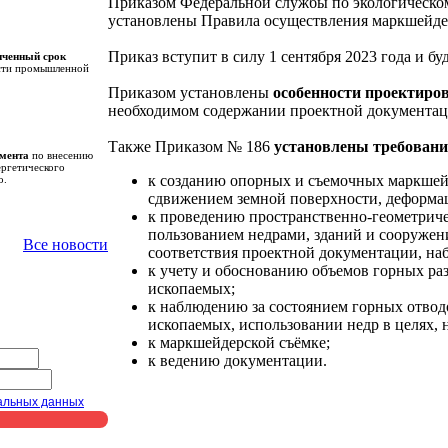
Приказом Федеральной службы по экологическом
установлены Правила осуществления маркшейдер
Приказ вступит в силу 1 сентября 2023 года и бу
иченный срок
сти промышленной
Приказом установлены
особенности проектиро
необходимом содержании проектной документац
Также Приказом № 186
установлены требован
амента
по внесению
ергетического
к созданию опорных и съемочных маркшейд
о.
сдвижением земной поверхности, деформац
к проведению пространственно-геометриче
пользованием недрами, зданий и сооружен
Все новости
соответствия проектной документации, на
к учету и обоснованию объемов горных ра
ископаемых;
к наблюдению за состоянием горных отвод
ископаемых, использовании недр в целях, 
к маркшейдерской съёмке;
к ведению документации.
альных данных