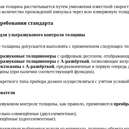
ая толщина рассчитывается путем умножения известной скорости
а количество прохождений импульса через всю измеряемую толщи
ребования стандарта
для ультразвукового контроля толщины
 толщины допускается выполнять с применением следующих ти
тразвуковые толщиномеры
с цифровым дисплеем, отображающ
тразвуковые толщиномеры с А-развёрткой
, позволяющие визу
ктоскопы с А-развёрткой
, предназначенные в первую очередь
ины (при наличии соответствующей функции).
кретного типа прибора должен осуществляться с учётом условий
ователи
азвуковом контроле толщины, как правило, применяются
преобр
ельно-совмещённые (двухэлементные);
ещённые (одноэлементные).
разователя выбирается исходя из материала, толщины объекта к