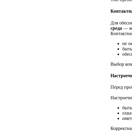
Контактн
Для обесп
среда
— жи
Контактна
не о
быть
обес
Выбор кон
Настроеч
Перед про
Настроечн
быть
охва
имет
Корректна