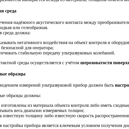
ая среда
ечения надёжного акустического контакта между преобразовател
дкая или гелеобразная.
я среда должна:
казывать негативного воздействия на объект контроля и оборудо
 безопасной для оператора;
печивать стабильную передачу ультразвуковых колебаний.
тактной среды осуществляется с учётом
шероховатости поверхн
ные образцы
ведением измерений ультразвуковой прибор должен быть
настро
ые образцы должны:
 изготовлены из материала объекта контроля либо иметь сходные
тывать весь диапазон измеряемых толщин;
ь известную толщину либо известную скорость распространения 
я настройка прибора является ключевым условием получения дос