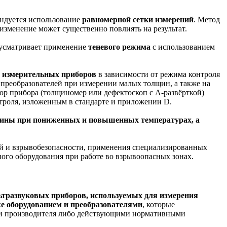
ендуется использование
равномерной сетки измерений
. Метод
 изменение может существенно повлиять на результат.
дусматривает применение
теневого режима
с использованием
и измерительных приборов
в зависимости от режима контроля
преобразователей при измерении малых толщин, а также на
ор прибора (толщиномер или дефектоскоп с А-развёрткой)
троля, изложенным в стандарте и приложении D.
лщины
при пониженных и повышенных температурах, а
 и взрывобезопасности, применения специализированных
ного оборудования при работе во взрывоопасных зонах.
ьтразвуковых приборов, используемых для измерения
же оборудованием и преобразователями
, которые
ями производителя либо действующими нормативными