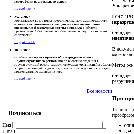
С 11 март
переработки растительного сырья.
Ультразв
Подробнее >>
ГОСТ ISO
23.07.2026
Ростехнадзор подготовил проект приказа, которым предлагается
неразруша
отменить ограниченный срок действия изменений, ранее
внесенных в федеральные нормы и правила
в области
промышленной безопасности и безопасности гидротехнических
Стандарт 
сооружений.
идентичн
Подробнее >>
В докумен
20.07.2026
материало
Опубликован
проект приказа об утверждении нового
Административного регламента
по внесению сведений в
Метод ос
государственный реестр саморегулируемых организаций в области
энергетического обследования, исключению сведений из реестра и
предоставлению выписок из него.
Стандарт 
Подробнее >>
разрушени
Все новости
Принцип
Толщина д
Подписаться
преобразов
Имя
один
два 
E-mail