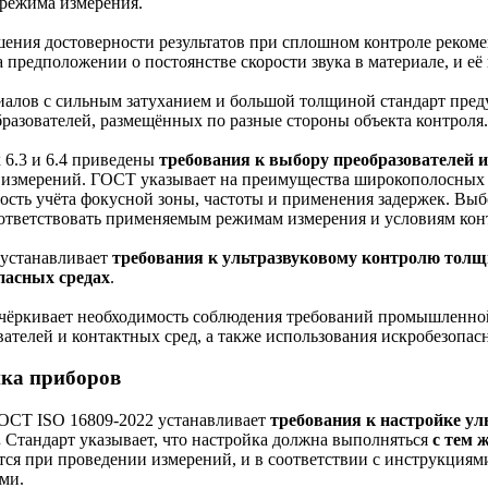
 режима измерения.
ения достоверности результатов при сплошном контроле реком
 предположении о постоянстве скорости звука в материале, и её
иалов с сильным затуханием и большой толщиной стандарт пре
бразователей, размещённых по разные стороны объекта контроля.
 6.3 и 6.4 приведены
требования к
выбору преобразователей 
 измерений. ГОСТ указывает на преимущества широкополосных 
ость учёта фокусной зоны, частоты и применения задержек. Выб
ответствовать применяемым режимам измерения и условиям кон
6 устанавливает
требования к ультразвуковому контролю то
пасных средах
.
ёркивает необходимость соблюдения требований промышленной
вателей и контактных сред, а также использования искробезопас
ка приборов
ГОСТ ISO 16809-2022 устанавливает
требования к настройке ул
.
Стандарт указывает, что настройка должна выполняться
с тем 
ся при проведении измерений, и в соответствии с инструкци
ми.