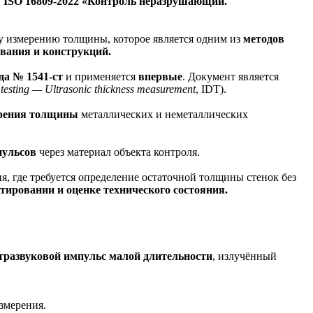
ISO 16809-2022 «Контроль неразрушающий.
у измерению толщины, которое является одним из
методов
вания и конструкций.
да № 1541-ст
и применяется
впервые
. Документ является
 testing — Ultrasonic thickness measurement
, IDT).
ерения толщины
металлических и неметаллических
пульсов
через материал объекта контроля.
, где требуется определение остаточной толщины стенок без
тировании и оценке технического состояния.
тразвуковой импульс малой длительности
, излучённый
змерения.