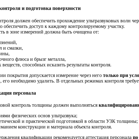
контроля и подготовка поверхности
нтроля должен обеспечить прохождение ультразвуковых волн чер
о обеспечить доступ к каждому контролируемому участку.
ть в зоне измерений должна быть очищена от:
язнений,
л и смазки,
ины,
очного флюса и брызг металла,
 веществ, способных исказить результаты контроля.
ии покрытия допускается измерение через него
только при усл
, его необходимо удалить. В отдельных режимах контроля требу
ация персонала
ковой контроль толщины должен выполняться
квалифицирован
иями физических основ ультразвука;
етической и практической подготовкой в области УЗК толщины;
манием конструкции и материала объекта контроля.
ерждения квалификации рекомендуется аттестация персонала
по