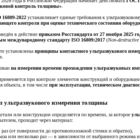
а 2026 года в Российской Федерации начинает действовать
ГОСТ 
уковой контроль толщины»
.
 16809-2022
устанавливает единые требования к ультразвуковом
ющего контроля при оценке технического состояния оборудо
введён в действие
приказом Росстандарта от 27 ноября 2025 го
ым международному стандарту ISO 16809:2017
(
Non-destructive
те установлены
принципы контактного ультразвукового изм
в.
нован
на измерении времени прохождения ультразвуковых им
применяется при контроле элементов конструкций и оборудования
я объекта, в том числе
при эксплуатации, техническом диагнос
 ультразвукового измерения толщины
етали или конструкции определяется по времени, за которое
уль
ателем, проходит через материал:
 раз (от поверхности до противоположной стенки и обратно),
раза или несколько раз — в зависимости от выбранного режима и