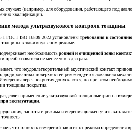
ых случаях (например, для оборудования, работающего под давл
дению квалификации.
ние метода ультразвукового контроля толщины
 6.1 ГОСТ ISO 16809-2022 установлены
требования к состоянию
 толщины в эхо-импульсном режиме.
подчёркивает необходимость
ровной и очищенной зоны контак
и преобразователя не менее чем в два раза.
ывает, что неудовлетворительный акустический контакт приво
корродированных поверхностей рекомендуется локальная механи
 Измерения через покрытия допускаются, но при этом необходи
ии толщины покрытия.
2 разделяет применение ультразвуковой толщинометрии на
измере
при эксплуатации
.
рудования, частоты и режима измерения должен учитывать матер
 точность.
чает, что точность измерений зависит от режима определения в