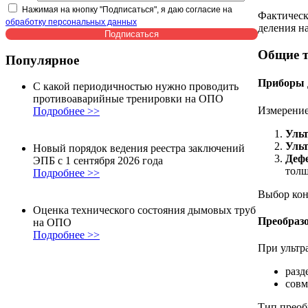
Нажимая на кнопку "Подписаться", я даю согласие на
Фактическ
обработку персональных данных
деления н
Общие т
Популярное
Приборы 
С какой периодичностью нужно проводить
противоаварийные тренировки на ОПО
Измерение
Подробнее >>
Уль
Уль
Новый порядок ведения реестра заключений
Дефе
ЭПБ с 1 сентября 2026 года
толщ
Подробнее >>
Выбор кон
Оценка технического состояния дымовых труб
Преобраз
на ОПО
Подробнее >>
При ультр
разд
совм
Тип преоб