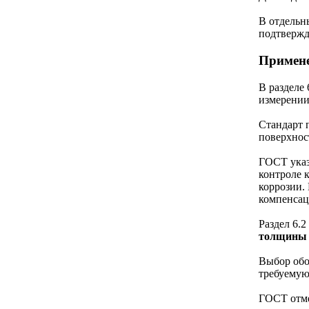
В отдельн
подтверж
Примене
В разделе
измерении
Стандарт 
поверхност
ГОСТ указ
контроле 
коррозии.
компенсац
Раздел 6.
толщины 
Выбор обо
требуемую
ГОСТ отме