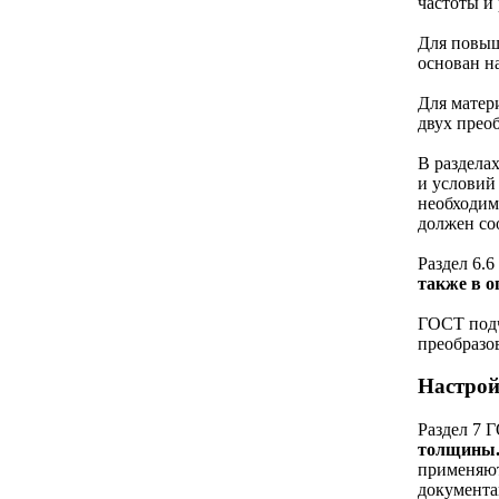
частоты и
Для повыш
основан на
Для матер
двух прео
В разделах
и условий
необходим
должен со
Раздел 6.
также в о
ГОСТ подч
преобразо
Настрой
Раздел 7 
толщины
применяют
документа