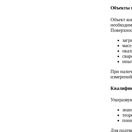
Объекты 
Объект ко
необходим
Поверхнос
загр
масе
окал
свар
иных
При налич
измерений
Квалифик
Ультразву
знан
теор
пони
Для подтв