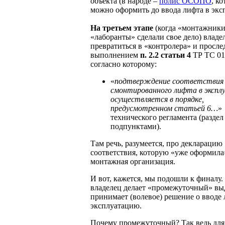
объекта (в народе –
полис ОСОПО
, к
можно оформить до ввода лифта в экс
На третьем этапе
(когда «монтажники
«лаборанты» сделали свое дело) владе
превратиться в «контролера» и просле
выполнением
п. 2.2 статьи 4
ТР ТС 01
согласно которому:
«
подтверждение соответствия 
смонтированного лифта в эксп
осуществляется в порядке,
предусмотренном статьей 6…
»
технического регламента (раздел
подпунктами).
Там речь, разумеется, про декларацию
соответствия, которую «уже оформила
монтажная организация.
И вот, кажется, мы подошли к финалу.
владелец делает «промежуточный» в
принимает (волевое) решение о вводе 
эксплуатацию.
Почему промежуточный? Так ведь для