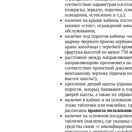
соответствие параметрам изгото
(покраска, зеркало, поручни, пл
освещения, остекление и т.д.);
наличие на крыше кабины посто
кнопки «стоп», ограждений зон
обслуживания;
наличие под порогом кабины «
н
ширину дверного проема вертика
щита заподлицо с передней кром
(фартука высотой не менее 750 м
расстояние между направляющи
направляющими противовеса на
соответствие проектной докуме
монтажному чертежу (причем по
высоте шахты!);
крепление дверей шахты (прим
порогов, зазоры), башмаков и по
дверей шахты, а также их обрам
наличие в кабине и на основном
этаже таблички или наклейки, гд
расписаны
правила пользован
наличие на основном посадочно
табличек (наклеек), где указаны
средства связи «
с квалифициров
персоналом и аварийной службо