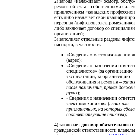
2) загодя «налаживает» осмотр, обслу
ремонт объекта – собственными силам
привлечением «канадских профессион
есть либо назначает свой квалифицир
персонал (лифтеров, электромехаников 
либо заключает договор со специализ
организацией;
3) заполняет отдельные разделы лифто
паспорта, в частности:
«Сведения о местонахождении л
(адрес);
«Сведения о назначении ответс
специалистов» (за организацию
эксплуатации, за организацию
обслуживания и ремонта –
запис
после назначения, приказ долже
руках
);
«Сведения о назначении ответс
электромехаников» (
своих или
приглашенных, на которых сдел
соответствующие приказы
);
4) заключает
договор обязательного 
гражданской ответственности владель