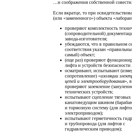
…и соображения собственной совести
Если вкратце, то при освидетельствов
(или «замененного») объекта «лаборан
проверяют комплектность техни
(сопроводительной) документац
завода-изготовителя;
убеждаются, что в правильном с
соответствия указан «правильны
самый) объект;
(еще раз) проверяют функциони
лифта и устройств безопасности 
осматривают, испытывают (изм
сопротивление) «
изоляции элект
цепей и электрооборудования
», в
проверяют заземление (занулени
технических устройств;
испытывают сцепление тяговых 
канатоведущим шкивом (барабан
и тормозную систему (для лифто
электроприводом);
испытывают герметичность гид
и трубопровода (для лифтов с
гидравлическим приводом);