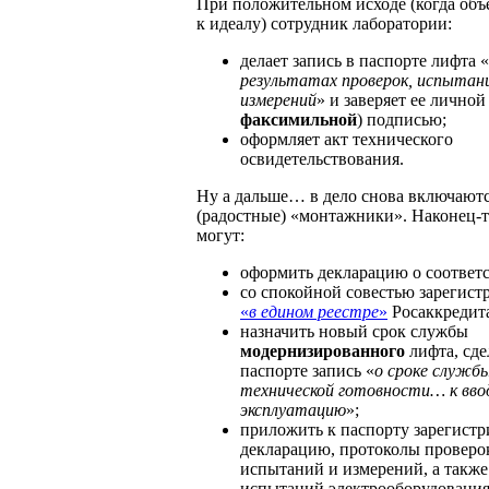
При положительном исходе (когда объ
к идеалу) сотрудник лаборатории:
делает запись в паспорте лифта «
результатах проверок, испытан
измерений
» и заверяет ее личной 
факсимильной
) подписью;
оформляет акт технического
освидетельствования.
Ну а дальше… в дело снова включают
(радостные) «монтажники». Наконец-т
могут:
оформить декларацию о соответс
со спокойной совестью зарегист
«
в едином реестре
»
Росаккредит
назначить новый срок службы
модернизированного
лифта, сде
паспорте запись «
о сроке службы
технической готовности… к вво
эксплуатацию
»;
приложить к паспорту зарегист
декларацию, протоколы проверо
испытаний и измерений, а такж
испытаний электрооборудования.