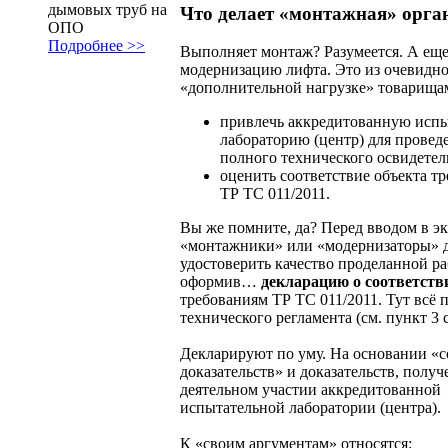
дымовых труб на
Что делает «монтажная» орга
ОПО
Подробнее >>
Выполняет монтаж? Разумеется. А еще
модернизацию лифта. Это из очевидно
«дополнительной нагрузке» товарища
привлечь аккредитованную исп
лабораторию (центр) для провед
полного технического освидетел
оценить соответствие объекта т
ТР ТС 011/2011.
Вы же помните, да? Перед вводом в э
«монтажники» или «модернизаторы»
удостоверить качество проделанной ра
оформив…
декларацию о соответств
требованиям ТР ТС 011/2011. Тут всё п
технического регламента (см. пункт 3 с
Декларируют по уму. На основании «
доказательств» и доказательств, полу
деятельном участии аккредитованной
испытательной лаборатории (центра).
К «своим аргументам» относятся: