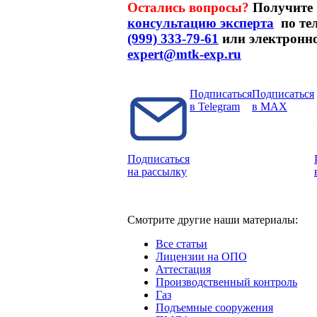
Остались вопросы?
Получите
консультацию эксперта
по те
(999) 333-79-61
или электронно
expert@mtk-exp.ru
Подписаться
Подписаться
в Telegram
в MAX
Подписаться
на рассылку
Смотрите другие наши материалы:
Все статьи
Лицензии на ОПО
Аттестация
Производственный контроль
Газ
Подъемные сооружения