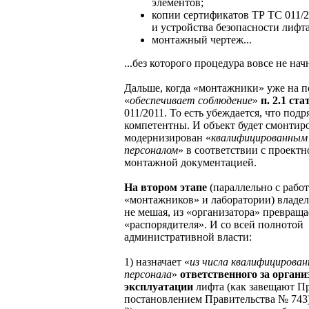
элементов;
копии сертификатов ТР ТС 011/2
и устройства безопасности лифта
монтажный чертеж...
...без которого процедура вовсе не нач
Дальше, когда «монтажники» уже на п
«
обеспечивает соблюдение
»
п. 2.1 ста
011/2011. То есть убеждается, что под
компетентны. И объект будет смонтир
модернизирован «
квалифицированным
персоналом
» в соответствии с проектн
монтажной документацией.
На втором этапе
(параллельно с рабо
«монтажников» и лаборатории) владел
не мешая, из «организатора» превращ
«распорядителя». И со всей полнотой
административной власти:
1) назначает «
из числа квалифицирован
персонала
»
ответственного за орган
эксплуатации
лифта (как завещают Пр
постановлением Правительства № 743)