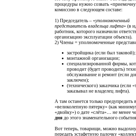
процедуры нужно созвать «приемочн
комиссию в следующем составе:
1) Председатель – «
уполномоченный
представитель владельца лифта
» (в и
работник, которого назначили ответст
организацию эксплуатации объекта).
2) Члены = уполномоченные представ
застройщика (если был таковой);
монтажной организации;
специализированной фирмы, кот
проводит (будет проводить) техн
обслуживание и ремонт (если до
заключен);
(технического) заказчика (если 
заказывал не владелец лифта).
А там останется только предупредить 
«великолепную пятерку» (как миниму
«двойку») о дате «слёта»… не менее 
дня
до этого знаменательного события
Вот теперь, товарищи, можно выдохну
передать эстафетную палочку «колле