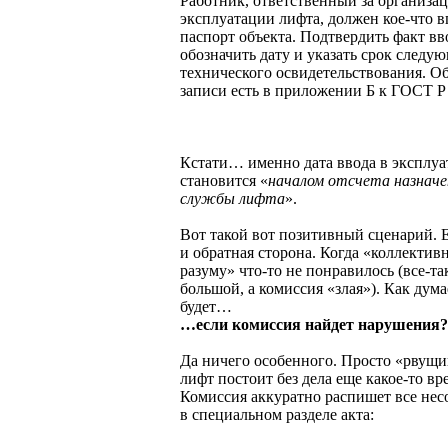
Работник, ответственный за организа
эксплуатации лифта, должен кое-что в
паспорт объекта. Подтвердить факт вв
обозначить дату и указать срок следу
технического освидетельствования. Об
записи есть в приложении Б к ГОСТ Р
Кстати… именно дата ввода в эксплу
становится «
началом отсчета назначе
службы лифта
».
Вот такой вот позитивный сценарий. Е
и обратная сторона. Когда «коллектив
разуму» что-то не понравилось (все-та
большой, а комиссия «злая»). Как дума
будет…
…если комиссия найдет нарушения?
Да ничего особенного. Просто «рвущи
лифт постоит без дела еще какое-то вр
Комиссия аккуратно распишет все нес
в специальном разделе акта: