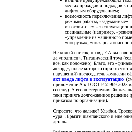
наличие предупреждающих табл
местах проходов и подходов к п
лифтовым оборудованием;
возможность переключения лифт
режимы работы, «задуманные»
изготовителем – эксплуатацион
специальные (например, «ревизи
«управление из машинного пом
«погрузка», «пожарная опасность»
Не хилый список, правда? А вы говор
да «подписи». Титанический труд (есл
всё, как положено). Благо, это «фина
аккорд», после которого (при отсутств
нарушений) председатель комиссии о
акт ввода лифта в эксплуатацию
(см
приложение А к ГОСТ Р 55969-2023 и
ссылку). А его «нетерпеливый» начал
таки принять долгожданное решение (
приказом по организации).
Спросите, что дальше? Улыбки. Троек
«ура». Брызги шампанского и еще одн
деталь.