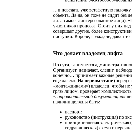
…и передать уже эстафетную палочку
объекта. Да-да, он тоже не сидит без д
ли… самое заинтересованное лицо). «
участников процесса. Стоит у них над
совершает другие, более конструктив
поступки. Короче, граждане, давайте
Что делает владелец лифта
По сути, занимается административно
Организует, назначает, следит, наблюд
конечно… принимает важные решения
еще далеко.
На первом этапе
(перед в
«монтажниками») владелец, чтобы не 
грязь лицом, проверяет комплектность
«
сопроводительной документации
» ли
наличии должны быть:
паспорт;
руководство (инструкция) по эк
принципиальная электрическая 
гидравлическая) схема с перечн