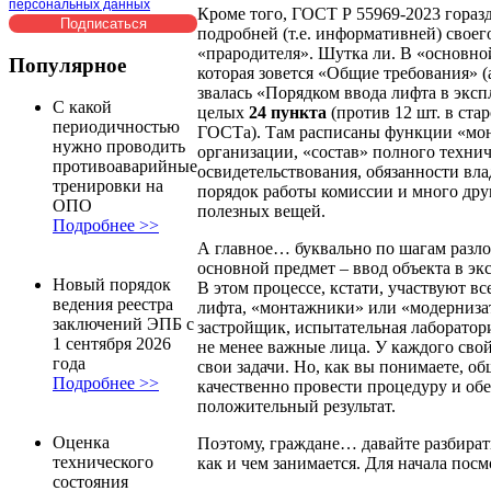
персональных данных
Кроме того, ГОСТ Р 55969-2023 гораз
подробней (т.е. информативней) своег
«прародителя». Шутка ли. В «основно
Популярное
которая зовется «Общие требования» (
звалась «Порядком ввода лифта в эксп
С какой
целых
24 пункта
(против 12 шт. в ста
периодичностью
ГОСТа). Там расписаны функции «мо
нужно проводить
организации, «состав» полного техни
противоаварийные
освидетельствования, обязанности вла
тренировки на
порядок работы комиссии и много дру
ОПО
полезных вещей.
Подробнее >>
А главное… буквально по шагам разл
основной предмет – ввод объекта в эк
Новый порядок
В этом процессе, кстати, участвуют вс
ведения реестра
лифта, «монтажники» или «модерниза
заключений ЭПБ с
застройщик, испытательная лаборатор
1 сентября 2026
не менее важные лица. У каждого свой
года
свои задачи. Но, как вы понимаете, об
Подробнее >>
качественно провести процедуру и об
положительный результат.
Оценка
Поэтому, граждане… давайте разбирать
технического
как и чем занимается. Для начала по
состояния