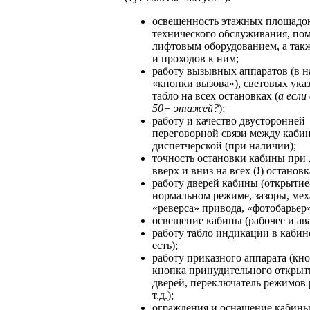
освещенность этажных площадок
технического обслуживания, по
лифтовым оборудованием, а так
и проходов к ним;
работу вызывных аппаратов (в 
«кнопки вызова»), световых ука
табло на всех остановках (
а если
50+ этажей?
);
работу и качество двусторонней
переговорной связи между каби
диспетчерской (при наличии);
точность остановки кабины при
вверх и вниз на всех (
!
) остановк
работу дверей кабины (открытие
нормальном режиме, зазоры, ме
«реверса» привода, «фотобарьер» 
освещение кабины (рабочее и ав
работу табло индикации в кабин
есть);
работу приказного аппарата (кн
кнопка принудительного открыт
дверей, переключатель режимов 
т.д.);
ограждения и оснащение кабины