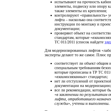
испытывают на прочность кабин
элементы, подвеску или опору к
также элементы их крепления;
контролируют «правильность» у
лифта – насколько она соответст
инструкции по монтажу и проек
документации;
проверяют объект на соответств
стандартам, которые «
взаимосвя
ТС 011/2011 (список найдете
зде
Для модернизированных лифтов «лаб
эксперты делают то же самое. Плюс п
соответствует ли объект общим 
специальным требованиям безоп
которые прописаны в ТР ТС 011/
«
взаимосвязанных
» стандартах;
нет ли отступлений от проектно
документации на модернизацию
все ли рекомендации, которые б
«
в заключении по результатам о
лифта, отработавшего назначе
службы
», учтены и выполнены.