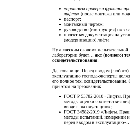
«
протокол проверки функционир
лифта
» (после монтажа или мод
паспорт;
монтажный чертеж;
руководство (инструкция) по эк
проектная документация на уста
(модернизацию) лифта.
Ну а «веским словом» испытательной
лаборатории будет…
акт (полного) т
освидетельствования
.
Да, товарищи. Перед вводом (любого) 
эксплуатацию господа-эксперты долж
его полное тех. освидетельствование.
при этом на требования:
ГОСТ Р 53782-2010 «Лифты. Пр
методы оценки соответствия ли
вводе в эксплуатацию»;
ГОСТ 34582-2019 «Лифты. Прав
методы испытаний, измерений и
перед вводом в эксплуатацию»