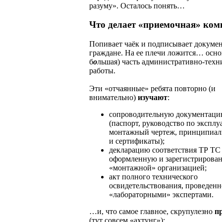
разуму». Осталось понять…
Что делает «приемочная» ком
Попивает чаёк и подписывает докумен
граждане. На ее плечи ложится… осно
б
о
льшая) часть административно-техн
работы.
Эти «отчаянные» ребята повторно (и
внимательно)
изучают
:
сопроводительную документаци
(паспорт, руководство по эксплу
монтажный чертеж, принципиал
и сертификаты);
декларацию соответствия ТР ТС 
оформленную и зарегистрирова
«монтажной» организацией;
акт полного технического
освидетельствования, проведенн
«лабораторными» экспертами.
…и, что самое главное, скрупулезно
п
(тут совсем «ахтунг»):