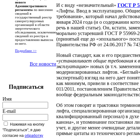
нового
И с виду «незначительный»
ГОСТ Р 5
Административного
регламента
по внесению
«Лифты. Ввод в эксплуатацию. Общи
сведений в
требования», который начал действоват
государственный реестр
саморегулируемых
января 2024 года (и о содержании кот
организаций в области
речь в нашей статье). Он, кстати, заме
энергетического
обследования, исключению
морально устаревший ГОСТ Р 55969-2
сведений из реестра и
(принятый еще до «эпохального» пос
предоставлению выписок
из него.
Правительства РФ от 24.06.2017 № 743
Подробнее >>
Новый стандарт, как и его предшестве
«
устанавливает общие требования к в
Все новости
эксплуатацию
» новых (в т.ч. замененн
модернизированных лифтов. «Беглый»
экспертный) взгляд на него дает понят
как минимум, привели в соответствие
Подписаться
011/2011, постановлением Правительс
вообще федеральным законодательств
Имя
Об этом говорят и трактовки терминов
лифта, специализированная организац
E-mail
квалифицированный персонал) в духе
канона», и упоминание постановки ли
Нажимая на кнопку
учет, и другие менее очевидные детали 
"Подписаться", я даю
прямые цитаты из технического реглам
согласие на
обработку