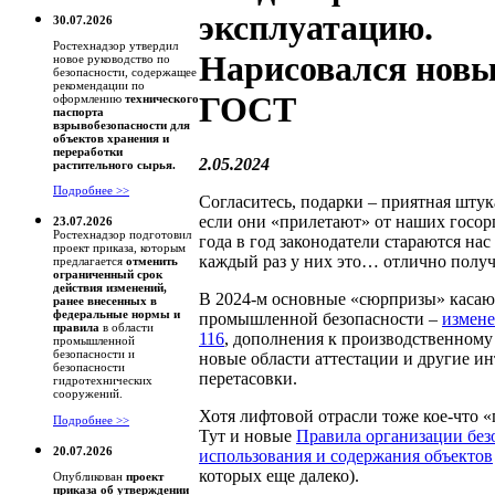
эксплуатацию.
30.07.2026
Ростехнадзор утвердил
Нарисовался нов
новое руководство по
безопасности, содержащее
рекомендации по
ГОСТ
оформлению
технического
паспорта
взрывобезопасности для
объектов хранения и
переработки
2.05.2024
растительного сырья.
Подробнее >>
Согласитесь, подарки – приятная штук
если они «прилетают» от наших госор
23.07.2026
Ростехнадзор подготовил
года в год законодатели стараются нас
проект приказа, которым
каждый раз у них это… отлично получ
предлагается
отменить
ограниченный срок
действия изменений,
В 2024-м основные «сюрпризы» касаю
ранее внесенных в
федеральные нормы и
промышленной безопасности –
измен
правила
в области
116
, дополнения к производственному
промышленной
безопасности и
новые области аттестации и другие и
безопасности
перетасовки.
гидротехнических
сооружений.
Хотя лифтовой отрасли тоже кое-что «
Подробнее >>
Тут и новые
Правила организации без
20.07.2026
использования и содержания объектов
которых еще далеко).
Опубликован
проект
приказа об утверждении