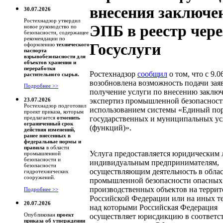
внесения заключе
30.07.2026
Ростехнадзор утвердил
ЭПБ в реестр чере
новое руководство по
безопасности, содержащее
рекомендации по
Госуслуги
оформлению
технического
паспорта
взрывобезопасности для
объектов хранения и
переработки
Ростехнадзор
сообщил
о том, что с 9.0
растительного сырья.
возобновлена возможность подачи зая
Подробнее >>
получение услуги по внесению заклю
экспертиз промышленной безопасности
23.07.2026
Ростехнадзор подготовил
использованием системы «Единый по
проект приказа, которым
государственных и муниципальных ус
предлагается
отменить
ограниченный срок
(функций)».
действия изменений,
ранее внесенных в
федеральные нормы и
правила
в области
Услуга предоставляется юридическим 
промышленной
безопасности и
индивидуальным предпринимателям,
безопасности
осуществляющим деятельность в обла
гидротехнических
сооружений.
промышленной безопасности опасных
производственных объектов на терри
Подробнее >>
Российской Федерации или на иных т
20.07.2026
над которыми Российская Федерация
Опубликован
проект
осуществляет юрисдикцию в соответс
приказа об утверждении