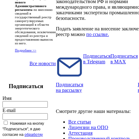
законодательством РФ и нормами
нового
Административного
международного права, и являющими
регламента
по внесению
заказчиками экспертизы промышленн
сведений в
государственный реестр
безопасности.
саморегулируемых
организаций в области
Подать заявление на внесение заключ
энергетического
обследования, исключению
реестр можно
по ссылке.
сведений из реестра и
предоставлению выписок
из него.
Подробнее >>
Подписаться
Подписаться
в Telegram
в MAX
Все новости
Подписаться
Подписаться
на рассылку
Имя
E-mail
Смотрите другие наши материалы:
Все статьи
Нажимая на кнопку
Лицензии на ОПО
"Подписаться", я даю
Аттестация
согласие на
обработку
Производственный контроль