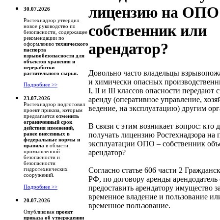
лицензию на ОПО
30.07.2026
Ростехнадзор утвердил
собственник или
новое руководство по
безопасности, содержащее
рекомендации по
арендатор?
оформлению
технического
паспорта
взрывобезопасности для
объектов хранения и
переработки
Довольно часто владельцы взрывопо
растительного сырья.
и химически опасных производственн
Подробнее >>
I, II и III классов опасности передают
аренду (оперативное управление, хозя
23.07.2026
Ростехнадзор подготовил
ведение, на эксплуатацию) другим ор
проект приказа, которым
предлагается
отменить
ограниченный срок
В связи с этим возникает вопрос: кто 
действия изменений,
получать лицензию Ростехнадзора на 
ранее внесенных в
федеральные нормы и
эксплуатации ОПО – собственник объе
правила
в области
арендатор?
промышленной
безопасности и
безопасности
Согласно статье 606 части 2 Гражданск
гидротехнических
сооружений.
РФ, по договору аренды арендодатель 
предоставить арендатору имущество за
Подробнее >>
временное владение и пользование ил
20.07.2026
временное пользование.
Опубликован
проект
приказа об утверждении