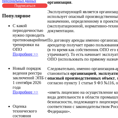
персональных данных
организация
.
Эксплуатирующей является организаци
Популярное
использует опасный производственны
назначению, определенному в проект
С какой
(эксплуатационной, нормативно-техни
периодичностью
документации.
нужно проводить
противоаварийные
По договору аренды именно организа
тренировки на
арендатор получает право пользовани
ОПО
(в то время как собственник ОПО его
Подробнее >>
утрачивает). То есть начинает эксплуа
ОПО (использовать по прямому назна
Новый порядок
Следовательно, именно организация-а
ведения реестра
становиться
организацией
,
эксплуат
заключений ЭПБ с
опасный производственных объект
,
1 сентября 2026
согласно пункту 1 статьи 9 ФЗ №116, о
года
Подробнее >>
«иметь лицензию на осуществление к
вида деятельности в области промыш
безопасности, подлежащего лицензир
Оценка
соответствии с законодательством Рос
технического
Федерации».
состояния