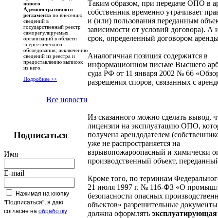
Таким образом, при передаче ОПО в а
нового
Административного
собственник временно утрачивает пра
регламента
по внесению
и (или) пользования переданным объе
сведений в
государственный реестр
зависимости от условий договора). А 
саморегулируемых
срок, определенный договором аренды
организаций в области
энергетического
обследования, исключению
Аналогичная позиция содержится в
сведений из реестра и
предоставлению выписок
информационном письме Высшего ар
из него.
суда РФ от 11 января 2002 № 66 «Обзо
Подробнее >>
разрешения споров, связанных с аренд
Все новости
Из сказанного можно сделать вывод, ч
лицензии на эксплуатацию ОПО, кото
Подписаться
получена арендодателем (собственнико
уже не распространяется на
взрывопожароопасный и химически о
Имя
производственный объект, переданный
E-mail
Кроме того, по терминам Федерального
21 июля 1997 г. № 116-ФЗ «О промыш
Нажимая на кнопку
безопасности опасных производствен
"Подписаться", я даю
объектов» разрешительные документ
согласие на
обработку
должна оформлять
эксплуатирующая