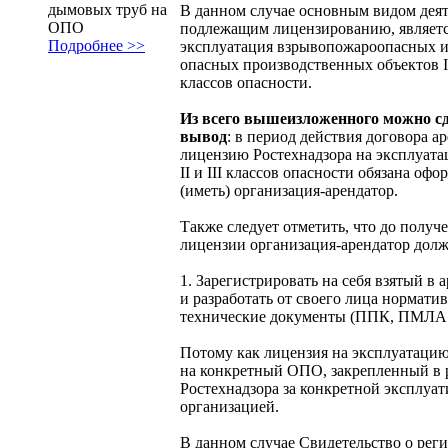
дымовых труб на
В данном случае основным видом деят
ОПО
подлежащим лицензированию, являет
Подробнее >>
эксплуатация взрывопожароопасных 
опасных производственных объектов I, 
классов опасности.
Из всего вышеизложенного можно с
вывод
: в период действия договора а
лицензию Ростехнадзора на эксплуат
II и III классов опасности обязана офо
(иметь) организация-арендатор.
Также следует отметить, что до получ
лицензии организация-арендатор долж
1. Зарегистрировать на себя взятый в
и разработать от своего лица нормати
технические документы (ППК, ПМЛА и
Потому как лицензия на эксплуатацию
на конкретный ОПО, закрепленный в 
Ростехнадзора за конкретной эксплу
организацией.
В данном случае Свидетельство о рег