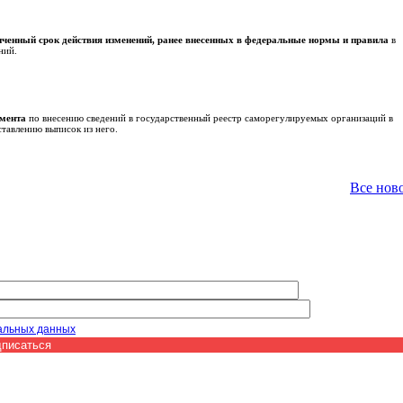
иченный срок действия изменений, ранее внесенных в федеральные нормы и правила
в
ний.
амента
по внесению сведений в государственный реестр саморегулируемых организаций в
ставлению выписок из него.
Все нов
альных данных