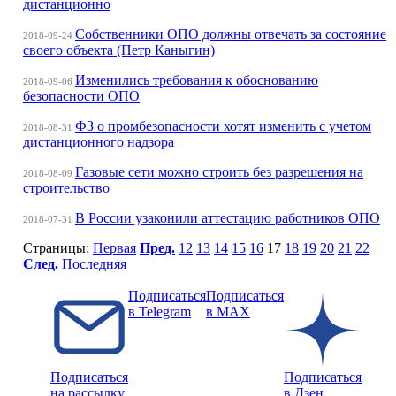
дистанционно
Собственники ОПО должны отвечать за состояние
2018-09-24
своего объекта (Петр Каныгин)
Изменились требования к обоснованию
2018-09-06
безопасности ОПО
ФЗ о промбезопасности хотят изменить с учетом
2018-08-31
дистанционного надзора
Газовые сети можно строить без разрешения на
2018-08-09
строительство
В России узаконили аттестацию работников ОПО
2018-07-31
Страницы:
Первая
Пред.
12
13
14
15
16
17
18
19
20
21
22
След.
Последняя
Подписаться
Подписаться
в Telegram
в MAX
Подписаться
Подписаться
на рассылку
в Дзен