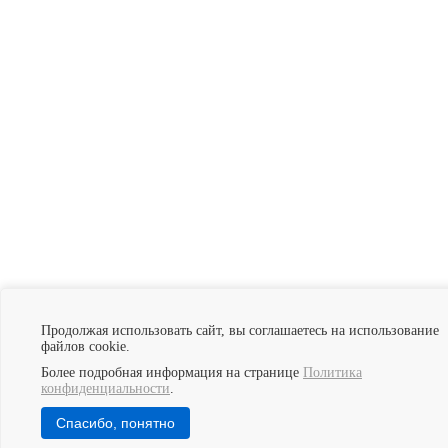
Нам доверяют
Продолжая использовать сайт, вы соглашаетесь на использование
файлов cookie.
Более подробная информация на странице
Политика
Регистрация ОПО
Постановка на учет оборудования
Лицензии
конфиденциальности
.
Ростехнадзора
Документы для ОПО
Отчет о производственном
Экспертиза промышленной безопасности
Спасибо, понятно
© 2013–2026 «МТК Эксперт». Все права защищены.