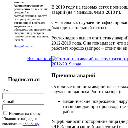
нового
Административного
В 2019 году на газовых сетях произош
регламента
по внесению
аварий (на 4 меньше, чем в 2018 г.).
сведений в
государственный реестр
саморегулируемых
Смертельных случаев не зафиксирован
организаций в области
энергетического
был один летальный исход).
обследования, исключению
сведений из реестра и
предоставлению выписок
Ростехнадзор вывел статистику аварий
из него.
2012-2019 года. Она показывает, что 
Подробнее >>
работает хорошо (вопрос – стоит ли ей
Все новости
Причины аварий
Подписаться
Основные причины аварий на газовых 
Имя
случаев по данным Ростехнадзора):
механические повреждения нар
E-mail
газопроводов при производстве
работ.
Нажимая на кнопку
"Подписаться", я даю
Ущерб наносят посторонние лица (не 
согласие на
обработку
ОПО), организации (подрядчики) и