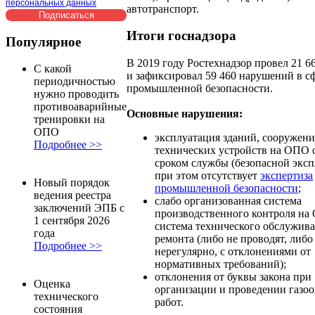
персональных данных
автотранспорт.
Итоги госнадзора
Популярное
В 2019 году Ростехнадзор провел 21 6
С какой
и зафиксировал 59 460 нарушений в с
периодичностью
промышленной безопасности.
нужно проводить
противоаварийные
Основные нарушения:
тренировки на
ОПО
эксплуатация зданий, сооружени
Подробнее >>
технических устройств на ОПО 
сроком службы (безопасной эксп
при этом отсутствует
экспертиза
Новый порядок
промышленной безопасности
;
ведения реестра
слабо организованная система
заключений ЭПБ с
производственного контроля на 
1 сентября 2026
система технического обслужива
года
ремонта (либо не проводят, либо
Подробнее >>
нерегулярно, с отклонениями от
нормативных требований);
отклонения от буквы закона при
Оценка
организации и проведении газо
технического
работ.
состояния