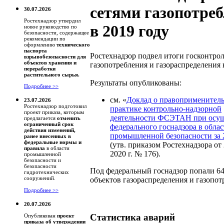
сетями газопотре
30.07.2026
Ростехнадзор утвердил
в 2019 году
новое руководство по
безопасности, содержащее
рекомендации по
оформлению
технического
паспорта
Ростехнадзор подвел итоги госконтрол
взрывобезопасности для
объектов хранения и
газопотребления и газораспределения в
переработки
растительного сырья.
Результаты опубликованы:
Подробнее >>
см. «
Доклад о правоприменител
23.07.2026
Ростехнадзор подготовил
практике контрольно-надзорной
проект приказа, которым
деятельности ФСЭТАН при осу
предлагается
отменить
ограниченный срок
федерального госнадзора в обла
действия изменений,
промышленной безопасности за 
ранее внесенных в
федеральные нормы и
(утв. приказом Ростехнадзора от
правила
в области
2020 г. № 176).
промышленной
безопасности и
безопасности
Под федеральный госнадзор попали 64
гидротехнических
сооружений.
объектов газораспределения и газопот
Подробнее >>
20.07.2026
Статистика аварий
Опубликован
проект
приказа об утверждении