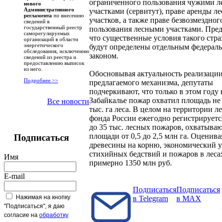
ограниченного пользования чужими 
нового
Административного
участками (сервитут), праве аренды л
регламента
по внесению
участков, а также праве безвозмездног
сведений в
государственный реестр
пользования лесными участками. Пред
саморегулируемых
что существенные условия такого стр
организаций в области
энергетического
будут определены отдельным федерал
обследования, исключению
законом.
сведений из реестра и
предоставлению выписок
из него.
Обосновывая актуальность реализаци
Подробнее >>
предлагаемого механизма, депутаты
подчеркивают, что только в этом году 
Забайкалье пожар охватил площадь не
Все новости
тыс. га леса. В целом на территории л
фонда России ежегодно регистрируется
до 35 тыс. лесных пожаров, охватыв
площади от 0,5 до 2,5 млн га. Оценива
Подписаться
древесины на корню, экономический 
стихийных бедствий и пожаров в леса
Имя
примерно 1350 млн руб.
E-mail
Подписаться
Подписаться
Нажимая на кнопку
в Telegram
в MAX
"Подписаться", я даю
согласие на
обработку