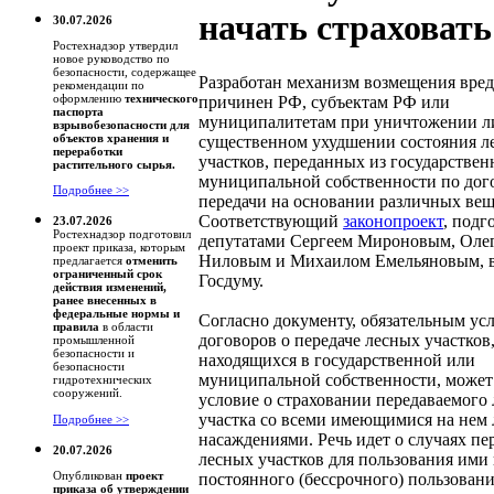
начать страховать
30.07.2026
Ростехнадзор утвердил
новое руководство по
безопасности, содержащее
Разработан механизм возмещения вред
рекомендации по
оформлению
технического
причинен РФ, субъектам РФ или
паспорта
муниципалитетам при уничтожении л
взрывобезопасности для
объектов хранения и
существенном ухудшении состояния л
переработки
участков, переданных из государствен
растительного сырья.
муниципальной собственности по дог
Подробнее >>
передачи на основании различных ве
Соответствующий
законопроект
, под
23.07.2026
Ростехнадзор подготовил
депутатами Сергеем Мироновым, Оле
проект приказа, которым
Ниловым и Михаилом Емельяновым, в
предлагается
отменить
ограниченный срок
Госдуму.
действия изменений,
ранее внесенных в
федеральные нормы и
Согласно документу, обязательным ус
правила
в области
договоров о передаче лесных участков
промышленной
безопасности и
находящихся в государственной или
безопасности
муниципальной собственности, может 
гидротехнических
сооружений.
условие о страховании передаваемого 
участка со всеми имеющимися на нем
Подробнее >>
насаждениями. Речь идет о случаях пе
20.07.2026
лесных участков для пользования ими 
Опубликован
проект
постоянного (бессрочного) пользовани
приказа об утверждении